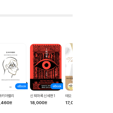
 마키아벨리
신 퇴마록 신세편 1
테오
신 퇴마록
,460
18,000
17,000
18,00
원
원
원