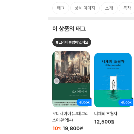
태그
상세 이미지
소개
목차
이 상품의 태그
#크레마클럽에있어요
오디세이아 (고대 그리
니체의 초월자
스어 완역본)
12,500
원
10
19,800
%
원