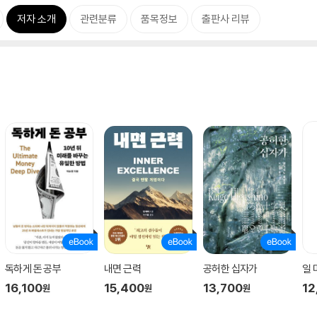
저자 소개
관련분류
품목정보
출판사 리뷰
독하게 돈 공부
내면 근력
공허한 십자가
일
16,100
15,400
13,700
12
원
원
원