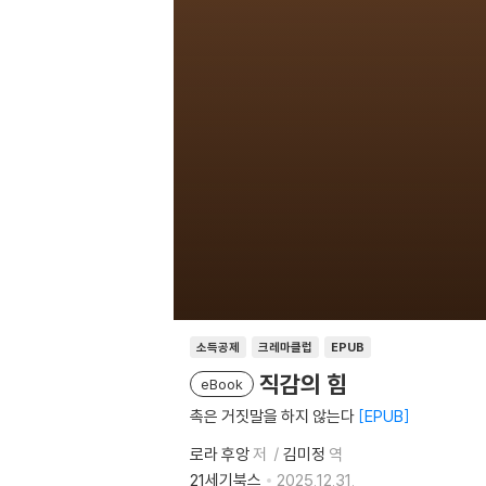
소득공제
크레마클럽
EPUB
직감의 힘
eBook
촉은 거짓말을 하지 않는다
EPUB
로라 후앙
저
김미정
역
21세기북스
2025.12.31.