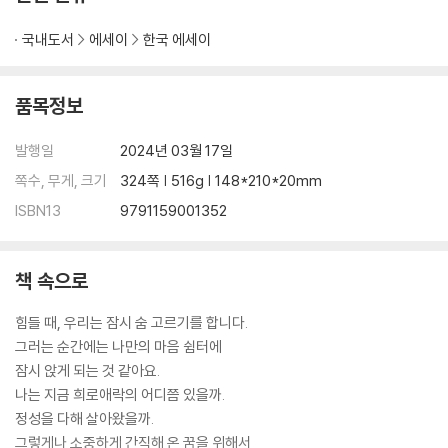
배불렀어
국내도서
에세이
한국 에세이
088 아는 맛
090 밥도둑
096 음식에 정성을 들이게 되면
품목정보
100 나의 해방일지, 그 시작
104 친구 생각
발행일
2024년 03월 17일
108 2%의 남자
쪽수, 무게, 크기
324쪽 | 516g | 148*210*20mm
112 집밥의 힘
ISBN13
9791159001352
116 작지만 설레는 세상, 부엌
124 친할머니
132 황지
책 속으로
136 몸에 안 좋아도 좋아해
138 엄마의 음식에는
힘들 때, 우리는 잠시 숨 고르기를 합니다.
142 폭풍의 언덕
그러는 순간에는 나만의 마음 쉼터에
146 짠지의 맛을 아세요?
잠시 앉게 되는 것 같아요.
148 생일 미역국
나는 지금 희로애락의 어디쯤 있을까.
152 어떻게 해도 부족한, 엄마 마음
정성을 다해 살아왔을까.
156 삶은 참 맛있는, 현재진행형
그렇게나 소중하게 간직해 온 꿈을 위해서