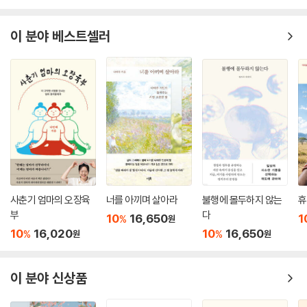
이 분야 베스트셀러
사춘기 엄마의 오장육
너를 아끼며 살아라
불행에 몰두하지 않는
휴
부
다
10
16,650
1
%
원
10
16,020
10
16,650
%
%
원
원
이 분야 신상품