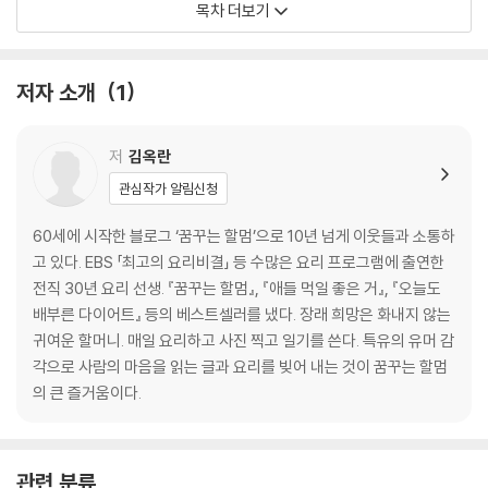
목차 더보기
036 살림을 줄여도 되겠어
038 살림은 아무나 하나
040 아들 눈에는 엄마가
저자 소개
1
044 재미있게 살면 좋지
048 낡고 오래되어도
050 행주가 주는 행복
저
김옥란
054 식탁에 입히는 옷
관심작가 알림신청
061 고질병
062 꽃보다 화초
60세에 시작한 블로그 ‘꿈꾸는 할멈’으로 10년 넘게 이웃들과 소통하
064 냉장고 속 지도
고 있다. EBS 「최고의 요리비결」 등 수많은 요리 프로그램에 출연한
066 많을수록 좋은 티코스터
전직 30년 요리 선생. 『꿈꾸는 할멈』, 『애들 먹일 좋은 거』, 『오늘도
070 그거 어딨어?
배부른 다이어트』 등의 베스트셀러를 냈다. 장래 희망은 화내지 않는
072 텃밭이라는 놀이터
귀여운 할머니. 매일 요리하고 사진 찍고 일기를 쓴다. 특유의 유머 감
077 버리기
각으로 사람의 마음을 읽는 글과 요리를 빚어 내는 것이 꿈꾸는 할멈
의 큰 즐거움이다.
2장
좋았어.
맛있고,
관련 분류