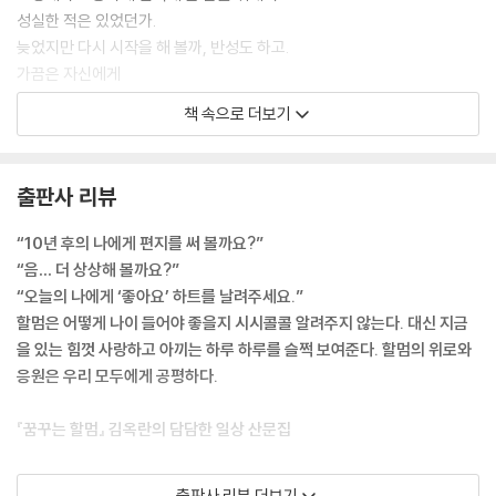
성실한 적은 있었던가.
3장
늦었지만 다시 시작을 해 볼까, 반성도 하고.
숨 쉬듯
가끔은 자신에게
감사한
위로도 응원도 해 주세요.
책 속으로 더보기
매일의 밥
자신에게 주는 응원만큼 힘세고 진실된 건 없습니다.
저도 응원하겠습니다.
166 우렁각시 오시는 날
--- 「끝인사」중에서
출판사 리뷰
170 장 담그기
176 미나리 봄밥
“10년 후의 나에게 편지를 써 볼까요?”
180 소풍 김밥
“음… 더 상상해 볼까요?”
182 여름의 장터국밥
“오늘의 나에게 ‘좋아요’ 하트를 날려주세요.”
186 삼계탕
할멈은 어떻게 나이 들어야 좋을지 시시콜콜 알려주지 않는다. 대신 지금
190 가을밥
을 있는 힘껏 사랑하고 아끼는 하루 하루를 슬쩍 보여준다. 할멈의 위로와
192 겨울의 굴밥
응원은 우리 모두에게 공평하다.
196 쉬운 오이무침
200 귤케이크
『꿈꾸는 할멈』 김옥란의 담담한 일상 산문집
204 양송이수프
208 레몬청
꿈꾸는 할멈은 저자가 60세에 블로그를 시작하면서 만든 별명이자 필명
212 미트소스 파스타
출판사 리뷰 더보기