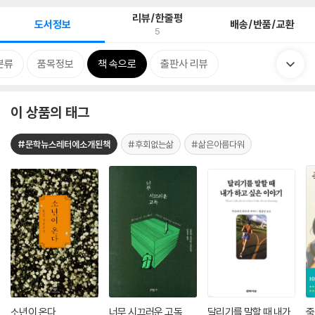
리뷰/한줄평
도서정보
배송/반품/교환
5
분류
품목정보
책 속으로
출판사 리뷰
이 상품의 태그
#문학뉴스레터에소개된책
#후회없는삶
#삶은아름다워
소년이 온다
너무 시끄러운 고독
달리기를 말할 때 내가
죽