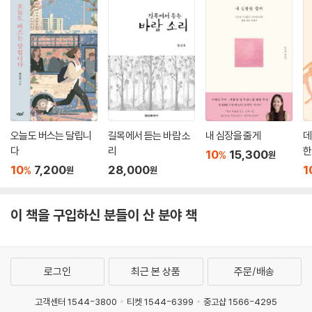
오늘도 버스는 달립니
길목에서 듣는 바람 소
내 심장을 줄게
데
다
리
한
10
15,300
%
원
10
7,200
28,000
1
%
원
원
이 책을 구입하신 분들이 산 분야 책
로그인
최근 본 상품
주문/배송
고객센터 1544-3800
티켓 1544-6399
중고샵 1566-4295