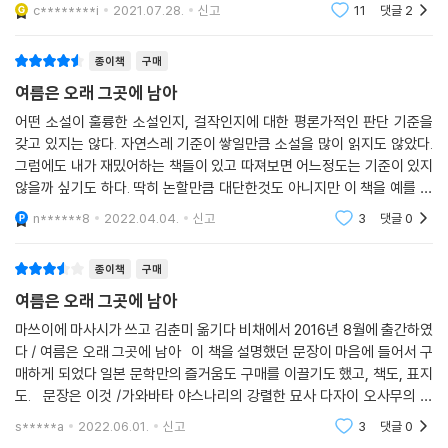
암놈 부르기를 단념했는지 지짓 하고 짧게 울고는 계수나무에서 어디론가
c********i
2021.07.28.
신고
11
댓글
2
날아가 버렸
종이책
구매
여름은 오래 그곳에 남아
어떤 소설이 훌륭한 소설인지, 걸작인지에 대한 평론가적인 판단 기준을
갖고 있지는 않다. 자연스레 기준이 쌓일만큼 소설을 많이 읽지도 않았다.
그럼에도 내가 재밌어하는 책들이 있고 따져보면 어느정도는 기준이 있지
않을까 싶기도 하다. 딱히 논할만큼 대단한것도 아니지만 이 책을 예를 들
어봐도 괜찮을 것 같다. 그만큼 이 소설을 재밌게 읽었다. 첫째로는 전문직
n******8
2022.04.04.
신고
3
댓글
0
이 등장한다.
종이책
구매
여름은 오래 그곳에 남아
마쓰이에 마사시가 쓰고 김춘미 옮기다 비채에서 2016년 8월에 출간하였
다 / 여름은 오래 그곳에 남아 이 책을 설명했던 문장이 마음에 들어서 구
매하게 되었다 일본 문학만의 즐거움도 구매를 이끌기도 했고, 책도, 표지
도. 문장은 이것 /가와바타 야스나리의 강렬한 묘사 다자이 오사무의 깊
은 사색 마루야마 겐지의 선 굵은 뚝심 무라카미 하루키의 스타일리시한
s*****a
2022.06.01.
신고
3
댓글
0
여