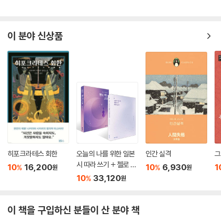
이 분야 신상품
히포크라테스 회한
오늘의 나를 위한 일본
인간 실격
시 따라 쓰기 + 첼로 켜
10
16,200
10
6,930
1
%
%
원
원
는 고슈 세트
10
33,120
%
원
이 책을 구입하신 분들이 산 분야 책