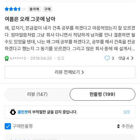
종이책
구매
여름은 오래 그곳에 남아
왜, 갑자기, 뜬금없이 내가 건축 공부를 하겠다고 마음먹었는지 잘 모르겠
다. 엄마말씀처럼 그냥 회사 다니면서 적당하게 남자를 만나 결혼하면 될
수도 있었을 텐데, 나는 왜 그때 공부를 하겠다고, 공부를 해서 건축을 전공
하겠다고 했는지 그 동기를 모르겠다. 그리고 많은 회사 중에 왜 설계사무
소에 들어갔는지. 사실 그 자리는 내가 아니라 내 후배의 자리였는데, 얼결
k*****3
2018.04.20.
신고
3
댓글
4
에 내가 면
리뷰 전체보기
리뷰
147
한줄평
199
클린봇
이 부적절한 글을 감지 중입니다.
설정
구매한줄평
추천순