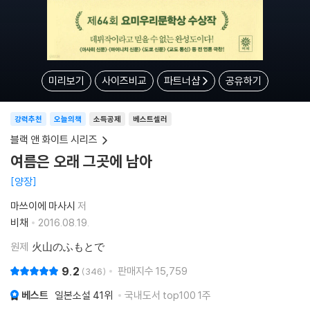
미리보기
사이즈비교
파트너샵
공유하기
강력추천
오늘의책
소득공제
베스트셀러
블랙 앤 화이트 시리즈
여름은 오래 그곳에 남아
양장
마쓰이에 마사시
저
비채
2016.08.19.
원제
火山のふもとで
9.2
판매지수
15,759
346
베스트
일본소설
41위
국내도서 top100 1주