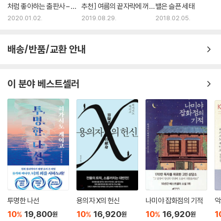
처럼 좋아하는 출판사 – 안
추천] 여름의 끝자락에 꺼내
밸은 슬픈 세태
효진 편
읽는 책
2020.01.02.
2019.08.29.
2018.02.05.
배송/반품/교환 안내
이 분야 베스트셀러
투명한 나선
용의자 X의 헌신
나미야 잡화점의 기적
악
10
19,800
10
16,920
10
16,920
1
%
%
%
원
원
원