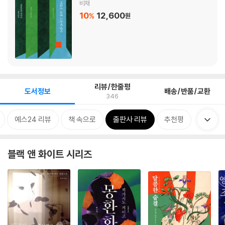
비채
10
12,600
%
원
리뷰/한줄평
도서정보
배송/반품/교환
346
예스24 리뷰
책 속으로
출판사 리뷰
추천평
블랙 앤 화이트 시리즈