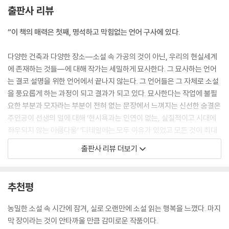
에도, 건축에도 일본적이라고 하기 어려운 합리성이 관철되고 있었기 때문
결말, 무라이 소장과 후지사와 씨의 과거, 경쟁 입찰의 결과가 어떻게 될지
출판사 리뷰
이다. (…중략…)
등 소설은 적당한 호기심과 긴장을 자아내며 은근히 뒤를 궁금하게 만든
“침실은 너무 넓지 않은 쪽이 마음을 가라앉히고 숙면을 도와. 천장도 높지
다. 심지어 소설을 다 읽고도 궁금한 것이 남는데, 전혀 불만스럽지 않고 오
“이 책의 매력은 첫째, 명석하고 막힘없는 언어 구사에 있다.
않은 편이 좋아. 천장까지의 공간이 너무 넓으면 유령이 떠돌 여지가 생기
히려 만족스러운 것도 신기하다.
거든.” 우스갯소리를 하듯 말했다. “침대와 벽 사이는 말이야. 한밤에 잠이
다양한 건축과 다양한 장소―소설 속 가공의 것이 아닌, 우리의 현실세계
깨서 화장실에 갈 때, 한 손을 가볍게 내밀면 바로 닿을 만한 거리가 좋아.
하지만 어디까지나 이 소설이 가장 매력적인 부분은 자신의 스타일을 지켜
에 존재하는 것들―에 대해 작가는 세밀하게 묘사한다. 그 묘사하는 언어
캄캄해도 벽을 따라서 문까지 갈 수 있고 말이지. 다이닝 키친의 경우, 요리
가는 무라이 사무소 사람들이다. 경쟁입찰에 참여했다지만 사무소의 분위
는 결코 설명을 위한 언어에서 끝나지 않는다. 그 언어들은 그 자체로 소설
하는 냄새가 좋은 것은 식사하기 전까지만이고 식사가 끝나면 바로 싫어지
기는 부산하지 않다. 업무는 체계적으로 나뉘어져 있고, 갑작스럽게 떨어
을 풍요롭게 하는 과정이 되고 결과가 되고 있다. 묘사한다는 작업에 불필
지. 주방의 천장높이와 가스풍로, 환기통 위치가 냄새를 컨트롤하는 결정
지는 지시도 없다. 저마다 자신의 페이스를 유지한 채 사무소는 돌아간다.
요한 부분과 모자라는 부분이 전혀 없는 문장에서 느껴지는 신선한 숨결은
적인 수단이야.” 장인이 전달하는 비법 비슷했다.
신입사원에게 알려주는 것도 실무라기 보다는 사무소의 철학이나 원칙이
주인공이 선생의 일에 대해 ‘현시욕과는 인연이 없는, 실질적이고 시대에
--- pp.19-21
다. 어떤 건축이 좋은 건축인지, 건축이 사람에 관해 어디까지 고려해야 하
좌우되지 않는 아름다움’ ‘디테일에는 모두 이유가 있었고 모든 것이 최대
는 지에 관한 대화가 이뤄진다. 사각사각 연필 깎는 소리만 들리고, 환한 햇
한 합리적으로 작동하고 있었다’라고 표현한 것이 그대로 작가 자신의 지
출판사 리뷰 더보기
‘숲의 화장터’가 완성된 것은 1940년의 일이었다. 아스플룬드는 쉰다섯이
살이 유리창으로 쏟아지다 슬며시 물러나고, 창 밖으로는 푸른 나무와 정
향점이 되고 있음을 일러준다. 사용된 언어는 하나하나 우리 눈에 익숙한
되어 있었다. 그 완성을 누군가가 가만히 기다리고 있었던 것처럼 갑작스
원이 펼쳐진 곳에서 들리는 조용한 대화는 이 혼탁하고 시끌시끌한 세상의
것들인데 작가 마쓰이에 마사시가 조합해서 쓰면 마치 부드러운 애무 같은
러운 심장 발작이 아스플룬드를 덮쳤다. ‘숲의 묘지’로 시작한 건축가의 마
완전한 반대편에 있는 것 같다.
독서감을 선사한다.”
추천평
지막 일은 원이 닫히듯 ‘숲의 묘지’가 되었던 것이다. 아스플룬드는 자기가
_가와카미 히로미(소설가)
설계한 화장터에서 화장되었고, 재가 되어 ‘숲의 묘지’에 매장되었다.
사람의 시선을 압도하기 보다는 사람의 삶에 조용히 닿아있는 건축. 다른
농밀한 소설 속 시간에 잠겨, 실로 오랜만에 소설 읽는 행복을 느꼈다. 마지
‘숲의 화장터’ 스케치는 완성되기 십 년 전부터 그리기 시작했는데, 처음에
사람의 마음에 들고자 애쓰지 않으면서 완벽을 기하는 사람들. 하나의 철
중요한 것들은 어쩐지 놓치기 쉬울 만큼 평범한 말로 얘기될 때가 많았
막 장이라는 것이 안타까울 만큼 감미로운 작품이다.
는 입구 부근에 십자가가 아니라 오벨리스크가 세워질 계획이었다. 오벨리
학을 공유한 사람들이 나누는 인간과 건축에 관한 풍부한 대화. 그런 한 순
다…