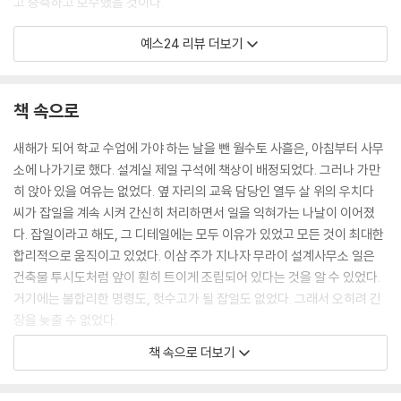
고 증축하고 보수했을 것이다.
예스24 리뷰 더보기
그가 신입으로 입사한 ‘무라이 건축사무소’는 세상의 큰 흐름에서 조금 벗
어나 있는 곳이다. 고도개발 시기의 ‘크고 높고 화려한 건축’이라는 트렌드
를 따르지 않았고, 위치도 도심에서 벗어난 조용한 골목가다. 여름에는 아
책 속으로
예 도쿄를 나와 한적한 시골별장에서 작업을 한다. (이야기의 대부분도 여
름별장이 배경이다) 실력이나 명성이 부족해 중심에 서지 못한 것은 아니
새해가 되어 학교 수업에 가야 하는 날을 뺀 월수토 사흘은, 아침부터 사무
다. 오히려 무라이 슌스케 소장의 명성이 탄탄하기 때문에, 자신의 스타일
소에 나가기로 했다. 설계실 제일 구석에 책상이 배정되었다. 그러나 가만
과 한적한 입지를 유지해도 일감이 떨어지지 않는 것이다. 무리하게 큰 프
히 앉아 있을 여유는 없었다. 옆 자리의 교육 담당인 열두 살 위의 우치다
로젝트에 참여하거나 화제가 되려고 애쓰지 않는 곳에서, 남자는 사회생활
씨가 잡일을 계속 시켜 간신히 처리하면서 일을 익혀가는 나날이 이어졌
의 첫 발을 내디뎠다.
다. 잡일이라고 해도, 그 디테일에는 모두 이유가 있었고 모든 것이 최대한
합리적으로 움직이고 있었다. 이삼 주가 지나자 무라이 설계사무소 일은
이 남자가 (일을 크게 벌이지 않아 신규 채용을 거의 하지 않는) 무라이 사
건축물 투시도처럼 앞이 훤히 트이게 조립되어 있다는 것을 알 수 있었다.
무소에 들어갈 수 있었던 것은, 때마침 무라이 소장이 이례적인 결정을 내
거기에는 불합리한 명령도, 헛수고가 될 잡일도 없었다. 그래서 오히려 긴
렸기 때문이다. ‘국립 현대 도서관’이라는 대형 프로젝트 경쟁입찰에 참여
장을 늦출 수 없었다.
하기로 한 것이다. 손이 더 필요해 진 것이다. 대체 왜 무라이 소장이 그런
1980년대 초반의 어딘지 어수선하고 떠들썩한, 바람을 가르는 듯한 기세
결정을 하게 되었는지 소설은 궁금증을 자아내고, 그 궁금증을 쉽사리 풀
책 속으로 더보기
였던 건축계에서 선생님 작품은 보편적인 전통의 흐름을 이어받은 다소 예
어주지 않은 채 흘러간다. 이런 작은 호기심을 자아내는 요소들은 여러 가
스러운 것으로 평가되었지만, 나는 그렇게 생각하지 않았다. 사무소 운영
지 배치되어 있다. 사무소에서 만난 마리코와 유키코 두 여자 사이에서의