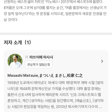
선정하는 베스트셀러 차트인 ‘키노베스! 2013’에서 베스트5에 올랐다.
《여름은 오래 그곳에 남아》를 펼치는 순간, ‘여름 별장에서는 선생님이 가
장 일찍 일어난다’라는 첫 문장을 시작으로, 일본문학의 새로운 진경을 만
날 것이다.
저자 소개
1
저
마쓰이에 마사시
관심작가 알림신청
Masashi Matsuie,まついえ まさし,松家 仁之
1958년 도쿄에서 태어났다. 와세다 대학 제1문학부 재학 시절 [밤의
나무]로 제48회 문학계신인상 가작을 수상했다. 대학 졸업 후에는
출판사 신초샤에 입사하여 해외문학 시리즈 ‘신초 크레스트북스’를
론칭하고, 계간 [생각하는 사람]을 창간했으며, [예술신초], [생각하
는 사람]의 편집장을 역임하는 등, 2010년 퇴사하기까지 다수의 굵