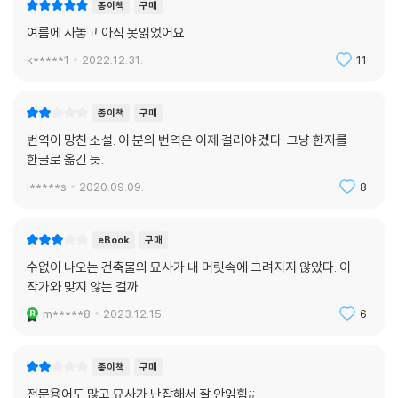
종이책
구매
여름에 사놓고 아직 못읽었어요
k*****1
2022.12.31.
11
종이책
구매
번역이 망친 소설. 이 분의 번역은 이제 걸러야 겠다. 그냥 한자를
한글로 옮긴 듯.
l*****s
2020.09.09.
8
eBook
구매
수없이 나오는 건축물의 묘사가 내 머릿속에 그려지지 않았다. 이
작가와 맞지 않는 걸까
m*****8
2023.12.15.
6
종이책
구매
전문용어도 많고 묘사가 난잡해서 잘 안읽힘;;