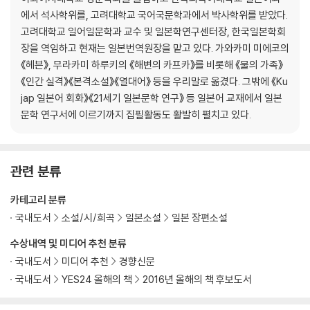
에서 석사학위를, 고려대학교 국어국문학과에서 박사학위를 받았다.
고려대학교 일어일문학과 교수 및 일본학연구센터장, 한국일본학회
장을 역임하고 현재는 일본번역원장을 맡고 있다. 가와카미 미에코의
《헤븐》, 무라카미 하루키의 《해변의 카프카》를 비롯해 《물의 가족》
《인간 실격》《본격소설》《열대어》 등을 우리말로 옮겼다. 그밖에 《Ku
jap 일본어 회화》《21세기 일본문학 연구》 등 일본어 교재에서 일본
문학 연구서에 이르기까지 집필활동도 활발히 펼치고 있다.
관련 분류
카테고리 분류
국내도서
소설/시/희곡
일본소설
일본 장편소설
수상내역 및 미디어 추천 분류
국내도서
미디어 추천
경향신문
국내도서
YES24 올해의 책
2016년 올해의 책 후보도서