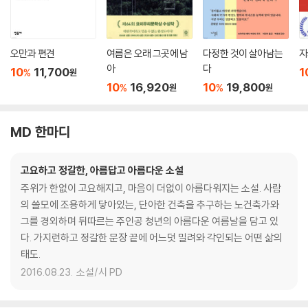
오만과 편견
여름은 오래 그곳에 남
다정한 것이 살아남는
자
아
다
10
11,700
1
%
원
10
16,920
10
19,800
%
%
원
원
MD 한마디
고요하고 정갈한, 아름답고 아름다운 소설
주위가 한없이 고요해지고, 마음이 더없이 아름다워지는 소설. 사람
의 쓸모에 조용하게 닿아있는, 단아한 건축을 추구하는 노건축가와
그를 경외하며 뒤따르는 주인공 청년의 아름다운 여름날을 담고 있
다. 가지런하고 정갈한 문장 끝에 어느덧 밀려와 각인되는 어떤 삶의
태도.
2016.08.23.
소설/시 PD