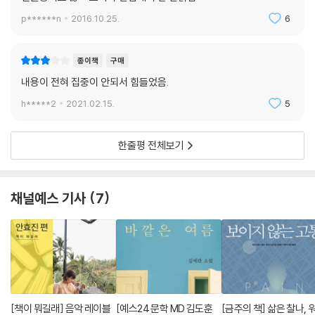
p******n
2016.10.25.
6
종이책
구매
내용이 전혀 집중이 안되서 힘들었음.
h*****2
2021.02.15.
5
한줄평 전체보기
채널예스 기사
7
[책이 뭐길래] 음악 레이블
[예스24 문학 MD 김도훈
[금주의 책] 삶은 찰나, 