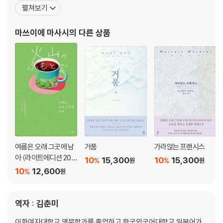
직한 프로젝트를 기획, 성공적으로 꾸려 나갔다. 2009년부터는 게이
펼쳐보기
오 대학종합정책학부의 특별초빙교수로 강단에 섰는데, 인터뷰에 따
르면 대학에서 푸릇푸릇한 청년들과의 만남이 마음속 깊숙이 잠들어
마쓰이에 마사시
의 다른 상품
있던 소설가라는 오랜 꿈을 깨우는 마중물이 되었다고
여름은 오래 그곳에 남
거품
가라앉는 프랜시스
아 (라이트에디션 202
10
15,300
10
15,300
%
%
원
원
6)
10
12,600
%
원
역자 : 김춘미
이화여자대학교 영문학과를 졸업하고 한국외국어대학교 일본어과