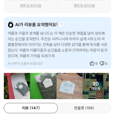
을 담고 있다. 삶과 맞닿은 건축을 꿈꾸는 사람들과 언제까지고 계속되었
혜택 및 유의사항
혜택 및 유의사항
으면 했던 그 여름의 고아한 나날…… 한없이 결곡한 문장으로 빚어낸 순도
높은 청춘의 서사시가 전개된다.
AI가 리뷰를 요약했어요!
“담백해 보이는 이 작품은 놀랄 만큼 풍요로운 색채와 향기, 아름다움에 차
있다.
여름과 가을의 경계를 넘나드는 이 책은 단순한 계절을 넘어 성숙해
무엇보다도 의식주 중 하나인 건축이라는 것이 우리의 삶과 직결된 것이라
지는 순간을 포착한다. 주인공 사카니시와 무라이 설계 사무소의 여
름별장에서의 이야기는 건축을 넘어 다양한 감각을 통해 독자를 사로
는 사실을 재인식시킨다. 가구 하나하나, 가전제품…… 모든 분야가 다 그
잡는다. 여름의 아름다움과 순간들을 소중히 간직하려는 마음이 담겨
렇겠지만 건축도 일상의 삶을 풍요롭고 편하게 해주는 역할을 맡고 있다.
있으며, 여름의 기억을 되새기게 한다.
그리고 그것은 어떤 집이 집주인에게 영혼의 안식과 육체적 평안함, 기능
적이면서 편리함을 동시에 제공할 수 있는지 끊임없이 생각하고 연구하는
AI 리뷰가 도움이 되었나요?
0
0
건축가의 삶의 자세에 직결된다.”
_김춘미(옮긴이)
20
모든 이울어가는 것들에게 바치는 아름다운 진혼!
더보기
준공되지 않은 설계도처럼 실현되지 않더라도 선명하게,
2
누군가의 마음에 깊이 각인되는 것…
리뷰
147
한줄평
199
《여름은 오래 그곳에 남아》에는 서로 걸어가는 모습은 달랐지만 일본 현대