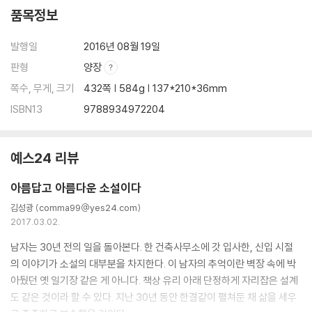
품목정보
발행일
2016년 08월 19일
판형
양장
쪽수, 무게, 크기
432쪽 | 584g | 137*210*36mm
ISBN13
9788934972204
예스24 리뷰
아름답고 아름다운 소설이다
김성광 (comma99@yes24.com)
2017.03.02.
남자는 30년 전의 일을 돌아본다. 한 건축사무소에 갓 입사한, 신입 시절
의 이야기가 소설의 대부분을 차지한다. 이 남자의 추억이란 벽장 속에 박
아뒀던 옛 일기장 같은 게 아니다. 책상 유리 아래 단정하게 자리잡은 설계
도 같은 것이라 할 수 있다. 지난 30년 동안 한결같이 펼쳐둔 채 삶을 세우