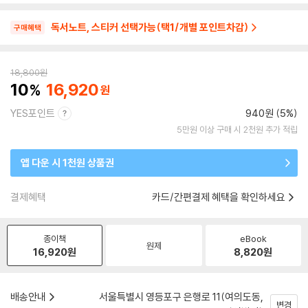
독서노트, 스티커 선택가능(택1/개별 포인트차감)
구매혜택
18,800
원
10
16,920
YES포인트
940원 (5%)
5만원 이상 구매 시 2천원 추가 적립
앱 다운 시 1천원 상품권
결제혜택
카드/간편결제 혜택을 확인하세요
종이책
eBook
원제
16,920
원
8,820
원
배송안내
서울특별시 영등포구 은행로 11(여의도동,
변경