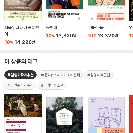
처음부터 내내 좋아했
몽환화
달콤한 숨결
영
어
10
13,320
10
13,320
1
%
%
원
원
10
14,220
%
원
이 상품의 태그
#김영하작가추천
#문학뉴스레터에소개된책
#김영하북클럽
#김연수작가추천
#작가의첫소설