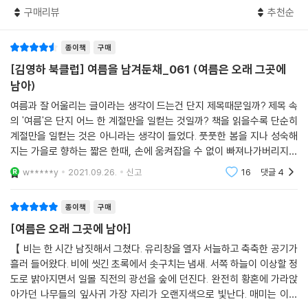
건축사에 한 획을 그은 두 거장의 당당한 에피소드들이 흥미롭게 녹아 있
구매리뷰
추천순
다. 무라이 선생은 미국에서 더 주목받은 일본 건축가 ‘요시무라 준조’를 모
델로 삼은 듯 보인다. 실용적 소박미를 떠올리게 하는 요시무라 준조는 건
종이책
구매
축가 김수근의 스승이기도 하다. 그와 더불어 ‘여름 별장’의 원형은 실제 요
[김영하 북클럽] 여름을 남겨둔채_061 (여름은 오래 그곳에
시무라 준조가 가루이자와에 지은 ‘숲 속의 집’으로 짐작할 수 있다. 소설
남아)
속에서 ‘나’가 실측한 선생의 작품인 아스카야마 교회는 ‘산리즈카 교회’의
여름과 잘 어울리는 글이라는 생각이 드는건 단지 제목때문일까? 제목 속
재현이라 하겠다. 또한, 선생의 라이벌이자 대척점에 서 있는 건축가 ‘후나
의 '여름'은 단지 어느 한 계절만을 일컫는 것일까? 책을 읽을수록 단순히
야마’라는 인물은 국립 요요기 경기장, 후지TV 빌딩 등을 설계한 ‘단게 겐
계절만을 일컫는 것은 아니라는 생각이 들었다. 풋풋한 봄을 지나 성숙해
조’를 연상시킨다. 작품에서는 경합 끝에 후나야마의 내로라하는 화려한
지는 가을로 향하는 짧은 한때, 손에 움켜잡을 수 없이 빠져나가버리지만
플랜이 채택되어 국립현대도서관으로 실현되지만, 작가는 의심할 나위 없
마음 한구석을 계속 차지하는 그런 시간, 내게 책 속의 여름은 그렇게 읽힌
w*****y
2021.09.26.
신고
16
댓글
4
이 무라이 선생의 건축을 이야기하고 싶었을 것이다. (작가는 실제 자신의
다. 그런 시간
집을 요시무라 준조의 제자에게 맡겨 짓기도 했다.) 작가는 무라이 선생의
국립현대 도서관 플랜을 빌려, 실현되지 않더라도 실현된 듯 선명하게 누
종이책
구매
군가의 마음에 깊이 각인되는 그 무언가에 대해 정중하게 이야기한다. 언
[여름은 오래 그곳에 남아]
제 어디서든 해찰을 부리는 틈이라고는 없는 성실한 청년 ‘나’와 오랜 세월
【 비는 한 시간 남짓해서 그쳤다. 유리창을 열자 서늘하고 축축한 공기가
묵묵히 자기만의 철학을 갖고 건축가의 길을 걸어온 ‘무라이’ 선생의 만남
흘러 들어왔다. 비에 씻긴 초록에서 솟구치는 냄새. 서쪽 하늘이 이상할 정
은 언젠가 이울 것을 알면서도 한껏 뜨겁고 푸른 ‘여름’의 아름다움으로밖
도로 밝아지면서 일몰 직전의 광선을 숲에 던진다. 완전히 황혼에 가라앉
에 달리 설명되지 않는다.
아가던 나무들의 잎사귀 가장 자리가 오랜지색으로 빛난다. 매미는 이제