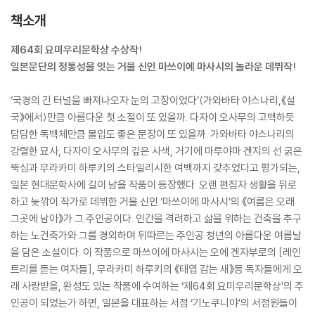
책소개
제64회 요미우리문학상 수상작!
일본문단의 정통성을 잇는 거물 신인 마쓰이에 마사시의 놀라운 데뷔작!
‘국경의 긴 터널을 빠져나오자 눈의 고장이었다’(가와바타 야스나리,《설
국》에서)만큼 아름다운 첫 소절이 또 있을까. 다자이 오사무의 고백하듯
담담한 독백체만큼 몰입도 좋은 문장이 또 있을까. 가와바타 야스나리의
강렬한 묘사, 다자이 오사무의 깊은 사색, 거기에 마루야마 겐지의 선 굵은
뚝심과 무라카미 하루키의 스타일리시한 여백까지 갖추었다고 평가되는,
일본 현대문학사에 길이 남을 작품이 등장했다. 오랜 편집자 생활을 뒤로
하고 늦깎이 작가로 데뷔한 거물 신인 ‘마쓰이에 마사시’의 《여름은 오래
그곳에 남아》가 그 주인공이다. 인간을 격려하고 삶을 위하는 건축을 추구
하는 노건축가와 그를 경외하며 뒤따르는 주인공 청년의 아름다운 여름날
을 담은 소설이다. 이 작품으로 마쓰이에 마사시는 오에 겐자부로의 [레인
트리를 듣는 여자들], 무라카미 하루키의 《태엽 감는 새》등 독자들에게 오
래 사랑받을, 완성도 있는 작품에 수여하는 ‘제64회 요미우리문학상’의 주
인공이 되었는가 하면, 일본을 대표하는 서점 ‘기노쿠니야’의 서점원들이