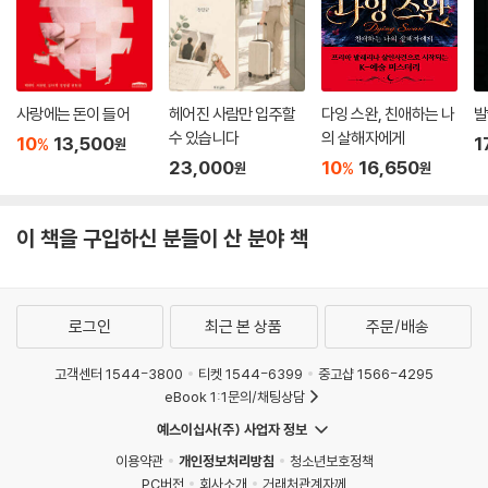
사랑에는 돈이 들어
헤어진 사람만 입주할
다잉 스완, 친애하는 나
발
수 있습니다
의 살해자에게
10
13,500
1
%
원
23,000
10
16,650
%
원
원
이 책을 구입하신 분들이 산 분야 책
로그인
최근 본 상품
주문/배송
고객센터 1544-3800
티켓 1544-6399
중고샵 1566-4295
eBook 1:1문의/채팅상담
예스이십사(주) 사업자 정보
이용약관
개인정보처리방침
청소년보호정책
PC버전
회사소개
거래처관계자께