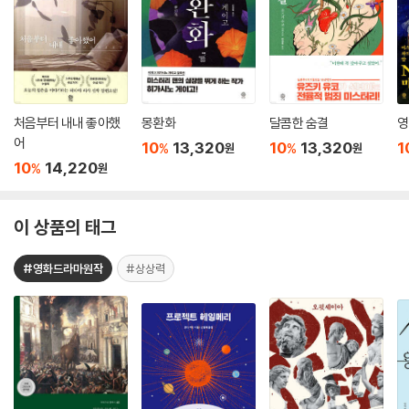
처음부터 내내 좋아했
몽환화
달콤한 숨결
영
어
10
13,320
10
13,320
1
%
%
원
원
10
14,220
%
원
이 상품의 태그
#영화드라마원작
#상상력