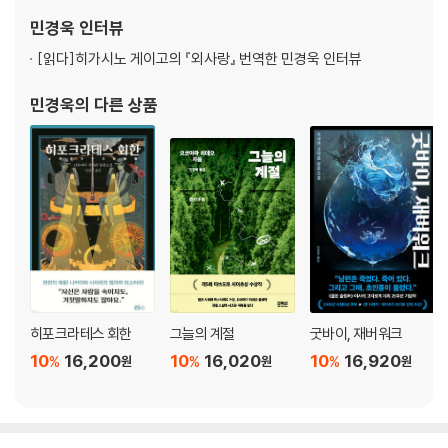
의 심장』, 『백마산장 살인사건』, 『아름다운 흉기』, 『몽환화』, 『미등록
민경욱
인터뷰
자』, 이케이도
[읽다]
히가시노 게이고의 『외사랑』 번역한 민경욱 인터뷰
민경욱
의 다른 상품
히포크라테스 회한
그늘의 계절
굿바이, 재버워크
10
16,200
10
16,020
10
16,920
%
%
%
원
원
원