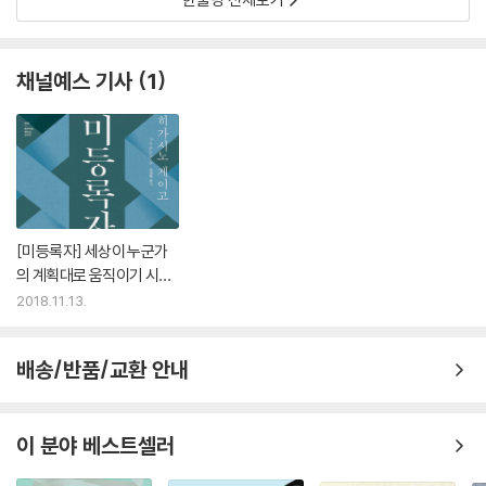
채널예스 기사
1
[미등록자] 세상이 누군가
의 계획대로 움직이기 시작
했다
2018.11.13.
배송/반품/교환 안내
이 분야 베스트셀러