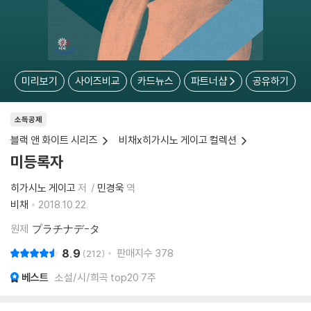
미리보기
사이즈비교
카드뉴스
파트너샵
공유하기
소득공제
블랙 앤 화이트 시리즈
비채x히가시노 게이고 컬렉션
미등록자
히가시노 게이고
저
민경욱
역
비채
2018.10.22.
원제
プラチナデ-タ
8.9
판매지수
378
212
베스트
소설/시/희곡 top20 7주