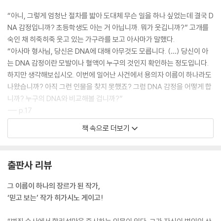
“아니, 그렇게 엄청난 절차를 밟아 도대체 무슨 일을 하나 싶었는데 결국 D
NA 감정입니까? 초등학생도 아는 거 아닙니까. 뭐가 웃깁니까?” 고개를
숙인 채 히죽히죽 웃고 있는 가구라를 보고 아사마가 말했다.
“아사마 형사님, 당신은 DNA에 대해 아무것도 모릅니다. (…) 당신이 아
는 DNA 감정이란 모발이나 혈액이 누구의 것인지 확인하는 정도입니다.
하지만 생각해보십시오. 이번에 일어난 사건에서 용의자 이름이 하나라도
나왔습니까? 아직 그런 인물을 찾지 못했죠? 그럼 DNA 감정을 어떻게 합
니까? 누구의 DNA와 비교해볼 겁니까?”
--- p.17
책 속으로 더보기
국회에 범죄 방지를 목적으로 한 개인정보 취급에 관한 법안, 통칭 DNA 법
안이 제출된 것이다. 본인 동의를 얻어 채취한 DNA 정보를 국가 감시 아래
수사기관이 필요할 때 이용할 수 있도록 하는 법률이었다. (…) 국민의 반
출판사 리뷰
이상이 반대하는 듯했다. 자신의 유전자에 관한 정보를 국가가 관리하고
있다는 것은 아무래도 기분 나쁘다는 생리적인 이유가 대부분이었다. 여론
그 이름이 하나의 장르가 된 작가,
은 아사마의 예상과 같았지만, 국회의 흐름은 가구라가 단언한 대로였다.
‘믿고 보는’ 작가 히가시노 게이고!
그동안 반발하던 야당도 점차 대립 자세를 늦추더니 마지막에는 만장일치
에 가까운 형태로 가결했다.