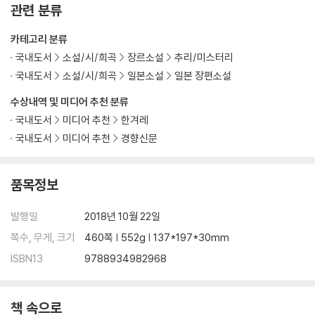
관련 분류
카테고리 분류
국내도서
소설/시/희곡
장르소설
추리/미스터리
국내도서
소설/시/희곡
일본소설
일본 장편소설
수상내역 및 미디어 추천 분류
국내도서
미디어 추천
한겨레
국내도서
미디어 추천
경향신문
품목정보
발행일
2018년 10월 22일
쪽수, 무게, 크기
460쪽 | 552g | 137*197*30mm
ISBN13
9788934982968
책 속으로