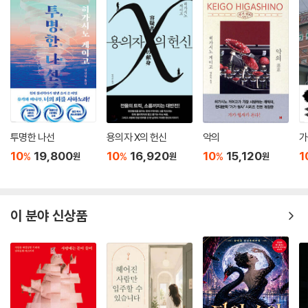
투명한 나선
용의자 X의 헌신
악의
가
10
19,800
10
16,920
10
15,120
1
%
%
%
원
원
원
이 분야 신상품