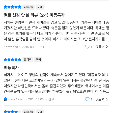
eBook
구매
국가가 국민의 DNA 정보를 수집해 보관한다!
별로 신경 안 쓴 리뷰 (24) 미등록자
기술과 과학의 순수성에 물음표를 던지는, 미스터리 드라마의 절정!
사체는 선명한 파란색 캐미솔을 입고 있었다. 풍만한 가슴은 캐미솔에 숨
겨졌지만 하반신은 드러나 있다. 속옷을 입지 않았기 때문이다. 목에는 짙
작품 내에서도 뜨거운 논란이 되는 ‘DNA 수사 시스템’. 시스템의 기본 원
은 감색 초커를 했는데 바로 위가 검붉다. 베테랑 수사관이라면 손으로 목
리는 간단하다. 전 국민의 DNA 정보를 채집해 데이터베이스를 구성하면,
이 졸린 흔적임을 금세 알 것이다. 아사마 레이지는 조그만 전자기기를 들
범죄 현장에서 수집한 작은 증거만으로도 용의자를 특정할 수 있게 된다는
고 있다. 가느다란 코드 두 개가 달렸고 코드 끝에는 금속 클립이 붙어 있
것. 나아가 극미량의 증거만 남겨도 체포될 수 있다는 사실 자체가 ‘범죄자
h******o
2019.04.19.
신고
1
댓글
2
다. 몇 번 본 적
의 싹’을 잘라 종국에는 ‘범죄 없는 세상’이 실현되리라 기대한다. 그러나
정의 구현이라는 목적의 그림자 속에, 충격적 음모가 도사리고 있었음이
종이책
구매
드러나기 시작한다.
미등록자
히가시노 게이고 형님의 신작이 계속해서 쏟아지고 있다. '미등록자'의 소
히가시노 게이고는 『미등록자』를 통해 독자의 가슴에 유의미한 질문을 던
설은 이전에 나온 소설'비밀의 문'과 같이 일본에서는 출간된지 좀 된 작품
진다. ‘과학과 기술은 언제나 절대 선을 위해 이용되는가?’ ‘과학과 기술이
이었지만 대한민국에서는 올해 출간되었다. 무엇때문에 국내에서는 미출
순수성을 잃는다면 어떤 결과를 초래하는가?’라고. 이미 첨단 기술이 그릇
간작품들이 있는지는 모르겠지만 하루빨리 출간되었으면 한다. 이 작품은
된 목적에 복속되는 일을 수차례 경험해왔기 때문인지 『미등록자』의 여운
기존 작품들과는 비슷하면서도 다른 그 무언가가 있었다. 과학수사의 장르
d*******h
2018.11.05.
신고
1
댓글
0
은 책을 덮은 뒤에도 오랫동안 마음에 남는다. 거의 전 작품이 영상화된 작
를 적용하여 또
가의 작품답게 『미등록자』는 일본의 인기 아이돌 ‘아라시’의 니노미야 가
eBook
구매