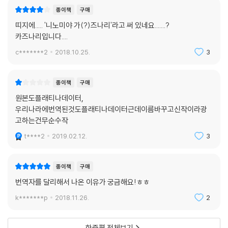
종이책
구매
띠지에..... '니노미야 가(?)즈나리'라고 써 있네요.......?
카즈나리입니다....
c*******2
2018.10.25.
3
종이책
구매
원본도플래티나데이터,
우리나라에번역된것도플래티나데이터근데이름바꾸고신작이라광
고하는건무순수작
t****2
2019.02.12.
3
종이책
구매
번역자를 달리해서 나온 이유가 궁금해요!ㅎㅎ
k*******p
2018.11.26.
2
한줄평 전체보기