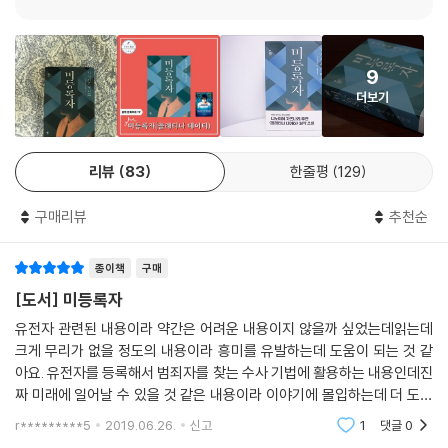
소설은 베테랑 형사 ‘아사마’가 러브호텔에서 벌어진 살인사건 현장을 둘
러보며 시작된다. 현장에 남은 유일한 증거는 체모 몇 가닥뿐. 그런데 ‘특수
분석연구소’의 연구원 ‘가구라’는 체모만으로 범인의 모든 정보를 예측한
9
다. 그 배경에는 국민에게서 채집한 DNA 정보로 이룩한 ‘DNA 수사 시스
더보기
템’이 있었고, 시스템 덕분에 검거율은 반등한다. 그러나 ‘NOT FOUND일
치하는 정보 없음’로 처리되는 사건이 거듭되던 어느 날, 시스템 개발자가
갑작스럽게 살해당하는데…….
리뷰
83
한줄평
129
『미등록자』는 살인범 누명을 쓰고 도망친 유전자 연구원 가구라 류헤이의
구매리뷰
추천순
‘도주’와 ‘NOT FOUND’ 사건의 진실을 파헤치는 형사 아사마 레이지의
‘추적’, 크게 두 가지 이야기를 축으로 전개된다. 두 인물은 각기 스탠드얼
종이책
구매
론 주인공으로 삼아도 충분해 보일 만큼 생동감과 매력이 넘치고, 첫 대면
부터 충돌과 반목을 거듭하며 또 다른 재미를 만들어낸다. 무엇보다, 도망
[도서] 미등록자
치는 자와 쫓는 자의 구도는 히가시노 게이고 특유의 속도감 넘치는 문장
유전자 관련된 내용이라 약간은 어려운 내용이지 않을까 싶었는데읽는데
과 만나 폭발적 시너지를 이끌어낸다. 책을 펴는 순간부터 덮는 순간까지,
크게 무리가 없을 정도의 내용이라 흥미를 유발하는데 도움이 되는 것 같
글자 그대로 ‘한순간도 눈을 뗄 수 없게’ 만드는 것. 『미등록자』를 완독하는
아요. 유전자를 등록해서 범죄자를 찾는 수사 기법에 활용하는 내용인데진
순간, 왜 히가시노 게이고가 한국인에게 가장 사랑받는 일본 작가가 되었
짜 미래에 일어날 수 있을 것 같은 내용이라 이야기에 몰입하는데 더 도움
는지, 왜 한 번이라도 그의 소설을 접해본 사람은 팬을 자처하게 되는지 극
이 되는 것 같아요. 그리고 다중인격을 가진 사람에 대한 내용이 포함되어
r*********5
2019.06.26.
신고
1
댓글
0
있어서여러 사건
구 공감하게 될 것이다.