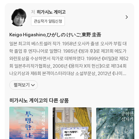
저
히가시노 게이고
관심작가 알림신청
Keigo Higashino,ひがしの けいご,東野 圭吾
일본 최고의 베스트셀러 작가. 1958년 오사카 출생. 오사카 부립 대
학 졸업 후 엔지니어로 일했다. 1985년 《방과 후》로 제31회 에도가
와란포상을 수상하면서 작가로 데뷔하였다. 1999년 《비밀》로 제52
회 일본추리작가협회상, 2006년 《용의자 X의 헌신》으로 제134회
나오키상과 제6회 본격미스터리대상 소설부문상, 2012년 《나미야
잡화점의 기적》으로 제7회 중앙공론문예상, 2013년 《몽환화》로 제
펼쳐보기
26회 시바타렌자부로상, 2014년 《기도의 막이 내릴 때》로 제48회
요시카와에이지 문학상을 수상했다. 주요 작품으로는 《동급생》 《라
히가시노 게이고
의 다른 상품
플라스의 마녀》 《가면산장 살인사건》