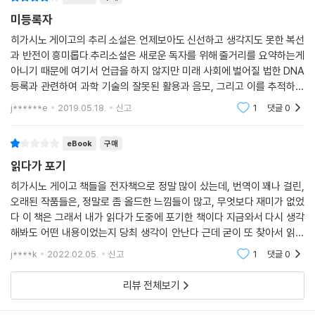
즈나리 주연 [플래티나 데이터]로 영화화되었다. 원작 소설과 조금 다른
이야기를 담고 있으므로 비교해보는 재미까지도 즐길 수 있을 것이다.
미등록자
히가시노 게이고의 추리 소설은 언제보아도 신선하고 생각지도 못한 복선
비채에서는 ‘비채x히가시노 게이고 컬렉션’이라는 명칭 아래 새로운 감각
과 반전이 흥미롭다.추리소설은 새로운 독자를 위해 줄거리를 요약하는게
으로 완전히 새 옷을 입힌 작품을 꾸준히 선보일 예정입니다. 『미등록자』
아니기 때문에 여기서 언급을 하지 않지만 미래 사회에 벌어질 법한 DNA
는 2018년 오늘의 독자를 위해, 작가와의 면밀한 상의 끝에 한국어판 제목
등록과 관련하여 과학 기술의 잘못된 활용과 음모, 그리고 이를 추적하는
을 새로 붙여 선보이게 되었습니다. 이후로 이어지는 ‘비채x히가시노 게이
형사의 이야기가 흥미진진하다. 거대 권력과의 대결과 완벽한 범죄에 대해
j******e
2019.05.18.
신고
1
댓글
0
다시 생각해보게
고 컬렉션’의 다음 주자들도 기대해주세요.
eBook
구매
읽다가 포기
히가시노 게이고 책들을 전자책으로 정말 많이 샀는데, 번역이 꽤나 걸린,
오래된 작품들은, 정말로 좀 올드한 느낌들이 많고, 무엇보다 재미가 없었
다 이 책은 그래서 내가 읽다가 도중에 포기한 책이다 지금와서 다시 생각
해봐도 어떤 내용이었는지 당최 생각이 안난다 근데 굳이 또 찾아서 읽고
싶지도 않다 나중에 시간적 여유가 있다면 영구소장이니까 다시 읽어보든
j****k
2022.02.05.
신고
1
댓글
0
지 하지 뭐 이건
리뷰 전체보기