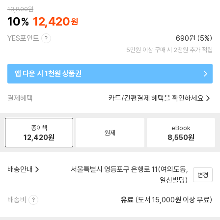
13,800
원
10
12,420
YES포인트
690원 (5%)
5만원 이상 구매 시 2천원 추가 적립
앱 다운 시 1천원 상품권
결제혜택
카드/간편결제 혜택을 확인하세요
종이책
eBook
원제
12,420
원
8,550
원
배송안내
서울특별시 영등포구 은행로 11(여의도동,
변경
일신빌딩)
배송비
유료
(도서 15,000원 이상 무료)