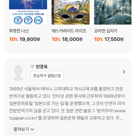
투명한 나선
매스커레이드 라이프
공허한 십자가
10
19,800
10
18,000
10
17,550
%
%
%
원
원
원
역
민경욱
관심작가 알림신청
1969년 서울에서 태어나 고려대학교 역사교육과를 졸업하고 전문
번역가로 활동하고 있다. 인터넷 관련 회사에 근무하며 1999년부터
일본문화포털 ‘일본으로 가는 길’을 운영했으며, 그것이 인연이 되어
전문번역가의 길을 걷고 있다. 또 일본 관련 블로그 ‘분카무라(www.
tojapan.co.kr)’를 운영하며 일본문화 팬들과 교류하고 있다. 주요
역서로는 요시다 슈이치의 『거짓말의 거짓말』, 『첫사랑 온천』, 『여자
펼쳐보기
는 두 번 떠난다』, 히가시노 게이고의 『11문자 살인사건』, 『브루투스