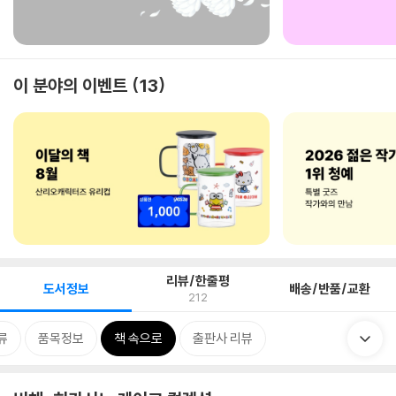
이 분야의 이벤트
13
리뷰/한줄평
도서정보
배송/반품/교환
212
류
품목정보
책 속으로
출판사 리뷰