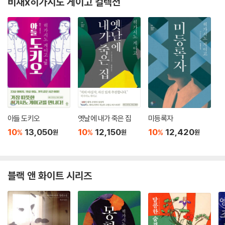
비채x히가시노 게이고 컬렉션
아들 도키오
옛날에 내가 죽은 집
미등록자
10
13,050
10
12,150
10
12,420
%
%
%
원
원
원
블랙 앤 화이트 시리즈