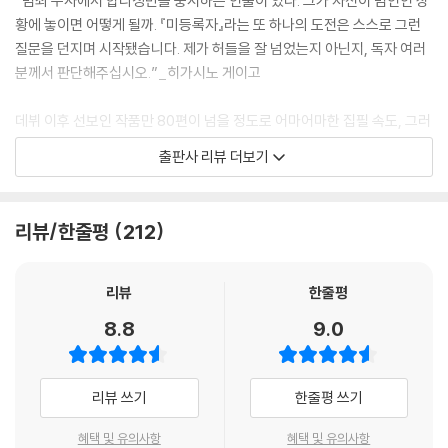
“범죄 수사에서 합리성만을 중시하는 인물이 있다. 그가 자신이 범인인 상
--- p.38~39
황에 놓이면 어떻게 될까. 『미등록자』라는 또 하나의 도전은 스스로 그런
질문을 던지며 시작됐습니다. 제가 허들을 잘 넘었는지 아닌지, 독자 여러
시가의 말은 헛소리가 아니었다. 실제로 검거율이 올랐다. 현장에서 모발,
분께서 판단해주십시오.”_히가시노 게이고
체모, 혈액, 타액 같은 걸 채취한 경우에는 확실히 용의자를 골라낼 수 있
다. 목격 정보를 찾아 돌아다니는 일도 줄었다. 하지만 아사마는 아무래도
데뷔 이후 선보인 작품만 80편이 넘을 정도로 어마어마한 집필 속도, 그러
이 시스템이 인간을 행복하게 만들 것 같지 않았다. (…) 기분 나쁜 이야기
면서도 늘 놀라운 완성도, 출간 전부터 영상판권 경쟁이 벌어질 만큼 확실
출판사 리뷰 더보기
라고 생각했다. 그런데 개인 DNA를 국가가 관리한다는 게 같은 말 아닌가.
히 보장된 재미까지. 히가시노 게이고는 슬럼프나 침체기 한 번 없이 한결
--- p.43
같은 인기와 명성을 구가해온, 명실공히 이 시대 최고의 작가이다. 더구나
독자를 사로잡는 스토리텔링 능력은 물론, 사회와 인간에 대한 문제의식까
리뷰/한줄평
212
“DNA 수사를 담당하는 사람입니다.” 가구라는 그렇게 말하고 직원에게
지 놓치지 않는다는 데서 작가의 진가는 더욱 빛을 발한다. 철저히 ‘현재진
고개를 끄덕인 후 주부에게 시선을 돌렸다. “오해하고 계신 것 같은데, DN
행형’인 작가 히가시노 게이고가 또 하나의 명작 『미등록자』로 한국 독자
A 등록의 진정한 목적은 범죄자를 잡는 데 있지 않습니다. 앞으로 범죄를
를 찾아왔다. 이미 『도키오』『변신』 등을 통해 과학이나 기술적 요소를 작품
리뷰
한줄평
저지를 우려가 있는 사람이 그런 생각을 못 하도록 하는 게 최대 목적입니
에 완벽하게 녹여내 찬사를 받은 바 있는데, 이번 작품에서는 ‘DNA’라는
8.8
9.0
다.”
소재를 전면에 당당하게 내세우며 한층 거대한 이야기를 선보인다.
“하지만 충동적이라고 해야 하나, 어쩌다 저지르는 경우도 있잖아요.”
“그런 범죄자는 안 잡아도 될까요?”
“세상이 누군가의 계획대로 움직이기 시작했다!”
리뷰 쓰기
한줄평 쓰기
--- p.50
조작된 살인 사건을 둘러싸고 펼쳐지는 치열한 도주와 추격!
혜택 및 유의사항
혜택 및 유의사항