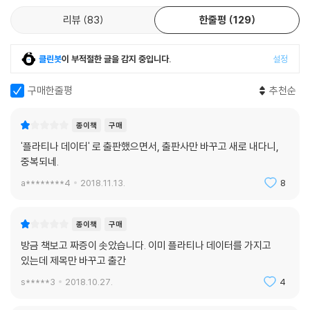
리뷰
83
한줄평
129
클린봇
이 부적절한 글을 감지 중입니다.
설정
구매한줄평
추천순
종이책
구매
'플라티나 데이터' 로 출판했으면서, 출판사만 바꾸고 새로 내다니,
중복되네.
a********4
2018.11.13.
8
종이책
구매
방금 책보고 짜증이 솟았습니다. 이미 플라티나 데이터를 가지고
있는데 제목만 바꾸고 출간
s*****3
2018.10.27.
4