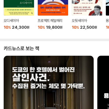
오디세이아
프로젝트 헤일메리
오뒷세이아
용
10
24,300
10
19,800
10
22,500
1
%
%
%
원
원
원
카드뉴스로 보는 책