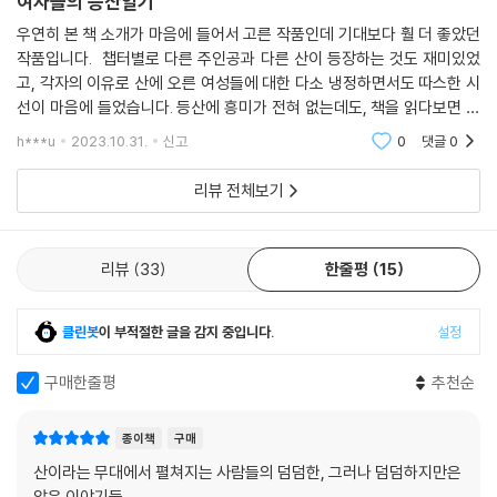
여자들의 등산일기
우연히 본 책 소개가 마음에 들어서 고른 작품인데 기대보다 훨 더 좋았던
작품입니다. 챕터별로 다른 주인공과 다른 산이 등장하는 것도 재미있었
고, 각자의 이유로 산에 오른 여성들에 대한 다소 냉정하면서도 따스한 시
선이 마음에 들었습니다. 등산에 흥미가 전혀 없는데도, 책을 읽다보면 산
정상에 올라가서 호사스러운 디저트를 먹고 싶다는 생각이 강렬하게 듭니
h***u
2023.10.31.
신고
0
댓글
0
다 ㅋㅋ
리뷰 전체보기
리뷰
33
한줄평
15
클린봇
이 부적절한 글을 감지 중입니다.
설정
구매한줄평
추천순
종이책
구매
산이라는 무대에서 펼쳐지는 사람들의 덤덤한, 그러나 덤덤하지만은
않은 이야기들