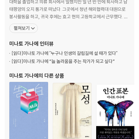
대학을 졸업하고 의류 회사에서 일했지만 일 년 반 만에 퇴사하고 남
태평양의 오지 통가로 떠났다. 그곳에서 청년 해외협력대 대원으로
봉사활동을 하고, 귀국 후에는 효고 현의 고등학교에서 근무했다. 결
혼하고는 무언가 형태가 남는 일에 도전하고자 글쓰기라는 새로운 영
펼쳐보기
역의 문을 두드렸다. 낮에는 주부로, 밤에는 방송대본부터 소설까지
분야를 가리지 않는 전방위적인 집필 활동에 들어간 결과, 2005년
미나토 가나에
인터뷰
제2회 BS-i 신인각본상 가작 수상을 시작으
[읽다]
미나토 가나에 "누구나 인생의 갈림길에 설 때가 있다"
[읽다]
미나토 가나에 “늘 놀라움을 주는 작가가 되고 싶다”
미나토 가나에
의 다른 상품