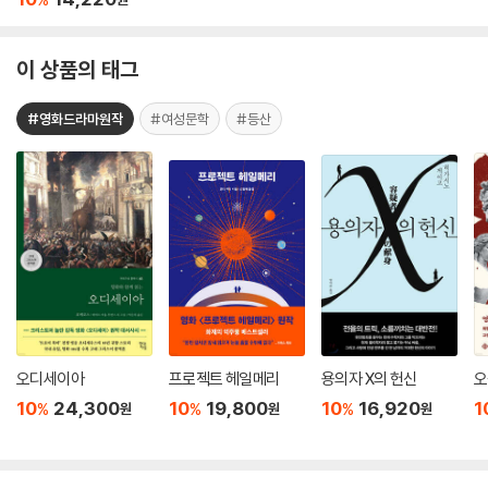
이 상품의 태그
#영화드라마원작
#여성문학
#등산
오디세이아
프로젝트 헤일메리
용의자 X의 헌신
오
10
24,300
10
19,800
10
16,920
1
%
%
%
원
원
원