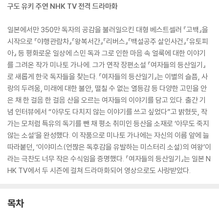
구도 유키 주연 NHK TV 전격 드라마화
일본에서만 350만 독자의 공감을 불러일으킨 대형 베스트셀러 『고백』을
시작으로 『야행관람차』『왕복서간』『리버스』『백설공주 살인사건』『유토피
아』 등 평화로운 일상에 스민 독과 그로 인한 마음 속 얼룩에 대한 이야기
를 그려온 작가 미나토 가나에. 그가 연작 장편소설 『여자들의 등산일기』
로 새롭게 한국 독자들을 찾는다. 『여자들의 등산일기』는 이별의 슬픔, 사
랑의 두려움, 미래에 대한 불안, 떨칠 수 없는 열등감 등 다양한 고민을 안
은 채 한 걸음 한 걸음 산을 오르는 여자들의 이야기를 담고 있다. 출간 기
념 인터뷰에서 “아무도 다치지 않는 이야기를 쓰고 싶었다”고 밝혔듯, 작
가는 모처럼 특유의 독기를 뺀 채 평소 취미인 등산을 소재로 ‘아무도 죽지
않는 소설’을 완성했다. 이 작품으로 미나토 가나에는 자신의 이름 앞에 늘
따라붙던, ‘이야미스(언짢은 독후감을 유발하는 미스터리 소설)의 여왕’이
라는 극찬도 너무 작은 수식임을 증명했다. 『여자들의 등산일기』는 일본 N
HK TV에서 두 시즌에 걸쳐 드라마화되어 영상으로도 사랑받았다.
목차