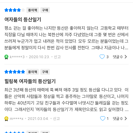
언니의 잔소리 폭격이 이어지는데….
종이책
구매
에피소드#5 시로우마다케
여자들의 등산일기
리시리 산에 이어 동생 유미와 오르는 시로우마다케. 이번에는 딸 나나카
평소 걷는 걸 좋아하는 나지만 등산은 좋아하지 않는다. 고등학교 때부터
까지 셋이서 함께이다.
직장을 다닐 때까지 나는 북한산에 자주 다녔었는데 그중 몇 번은 산에서
“이제 자유롭게 살고 싶어. 내 인생에는 부인도 딸도 필요 없어”라는 남편
쓰러져 누군가가 업고 내려온 적이 있었다. 모두 모르는 분들이었는데 그
의 폭탄선언 이후 나의 머릿속은 복잡하기만 하다. 늘 정답을 쫓던 내 인생
분들에게 정말이지 다시 한번 감사 인사를 전한다. 그때나 지금이나 나는
에 ‘이혼’이라는 두 글자는 없었는데…. 나는 한 걸음 한 걸음 산을 오르며
작은 편이었고 마른 편이었지만 평지도 아니고 산에서 나를 업고 내려온다
k*****3
2020.10.23.
신고
3
댓글
0
는 게 쉬운 일이
남편과의 만남부터 결혼, 방을 따로 쓰기로 한 첫날 등을 떠올려본다.
종이책
구매
에피소드#6 긴토키 산
힐링북 여자들의 등산일기
남자친구인 다이스케와 함께 하코네 특급열차에 오른 마이코. 가난한 연극
배우 다이스케는 어제도 늦게까지 아르바이트를 했는지 열차에 오르자마
최근 3년째 등산의 매력에 푹 빠져 매주 3일 정도 등산을 다니고 있다. 이
틀은 산악회 사람들과 정상을 찍고 종주하는 그야말로 등산이고, 나머지
자 곯아떨어진다. 덕분에 마이코는 잘생긴 다이스케의 얼굴을 모처럼 가만
하루는 40년지기 고딩 친구들과 수다떨며 너뎃시간 둘레길을 걷는 정도
히 들여다볼 수 있었지만, 점차 이런저런 생각에 휩싸인다. 나 없이는 한없
이다. 그래서인지 '여자들의 등산일기'가 제목만으로도 읽고 싶어졌다. 8
이 어색하던 리쓰코와 유미가 어째서 둘이서만 영화를 본다는 걸까? 혹시
군데 산을 배경으로 한 옴니버스 형식의 8가지 에피소드를 담은 소설이지
다투는 게 아닐까? 아니, 나는 그들이 다퉜으면 싶은 걸까?
m****x
2021.03.04.
신고
1
댓글
0
만 마치 남의 일기나
에피소드#7 통가리로