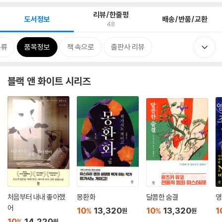
리뷰/한줄평
도서정보
배송/반품/교환
48
분류
품목정보
책 속으로
출판사 리뷰
블랙 앤 화이트 시리즈
처음부터 내내 좋아했
몽환화
달콤한 숨결
영
어
10
13,320
10
13,320
1
%
%
원
원
10
14,220
%
원