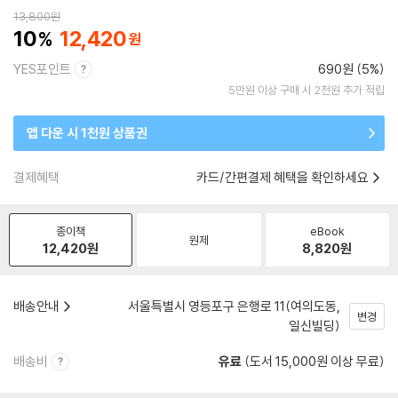
13,800
원
10
12,420
YES포인트
690원 (5%)
5만원 이상 구매 시 2천원 추가 적립
앱 다운 시 1천원 상품권
결제혜택
카드/간편결제 혜택을 확인하세요
종이책
eBook
원제
12,420
원
8,820
원
배송안내
서울특별시 영등포구 은행로 11(여의도동,
변경
일신빌딩)
배송비
유료
(도서 15,000원 이상 무료)