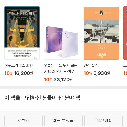
히포크라테스 회한
오늘의 나를 위한 일본
인간 실격
시 따라 쓰기 + 첼로 켜
10
16,200
10
6,930
1
%
%
원
원
는 고슈 세트
10
33,120
%
원
이 책을 구입하신 분들이 산 분야 책
로그인
최근 본 상품
주문/배송