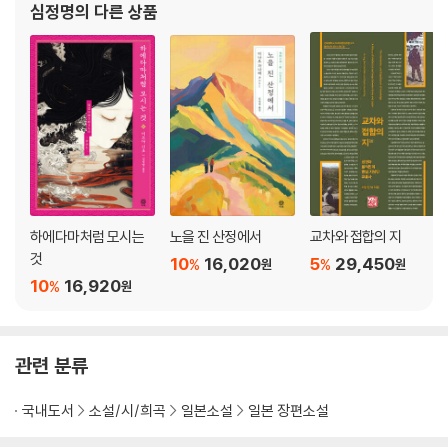
심정명
의 다른 상품
하에다마처럼 모시는
노을 진 산정에서
교차와 접합의 지
것
10
16,020
5
29,450
%
%
원
원
10
16,920
%
원
관련 분류
국내도서
소설/시/희곡
일본소설
일본 장편소설