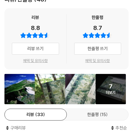
참가한 단체 미팅에서 수수한 분위기의 남성 간자키와 커플이 성사된다.
꼭 닮은 분위기의 점주가 쾌활하게 맞아주었다. 하지만 역시 눈은 웃고 있
미쓰코의 생일날, 평소 등산을 즐기는 간자키는 미쓰코에게 등산화를 선물
지 않았다.
한다. 결국 두 사람은 히우치 산으로 등산 데이트를 나선다. 간자키는 고급
리뷰
한줄평
--- p.289~299
초콜릿 간식을 준비하는 등 미쓰코의 등산 데뷔를 위해 만전을 기하지만,
8.8
8.7
사실 미쓰코는 왕년의 ‘마운틴 걸’이었는데….
에피소드#3 야리가타케
리뷰 쓰기
한줄평 쓰기
백화점에 근무하는 ‘나’는 아버지의 영향으로 세 살부터 등산을 시작했다.
야리가타케 산은 벌써 세 번째이다. 하지만 어째서인지 정상에는 한 번도
혜택 및 유의사항
혜택 및 유의사항
오르지 못했다. 동행인의 컨디션 탓도 있었고, 날씨 탓도 있었다. 역시 단체
행동은 나와 맞지 않는다며 이번에는 반드시 홀로 정상까지 오르리라 다짐
에 다짐을 거듭하는 나의 앞에 중년 커플이 나타난다.
7
더보기
에피소드#4 리시리 산
서른다섯 살, 독신, 본업은 번역가이지만 귀향 후에는 아버지 양파 농사를
2
도우며 지내는 미야카와 유미. 어느 날 의사 남편을 둔 잘난 척 대마왕 언니
리뷰
33
한줄평
15
에게 같이 등산 가자는 제안을 받는다. 잔소리꾼 언니는 반갑지 않지만, 비
용 부담도 없는 데다 행선지가 여름의 홋카이도 리시리 산이라니, 유미는
구매리뷰
추천순
눈을 질끈 감고 자매 여행을 떠난다. 하지만 리시리 산의 날씨는 좋지 않고,