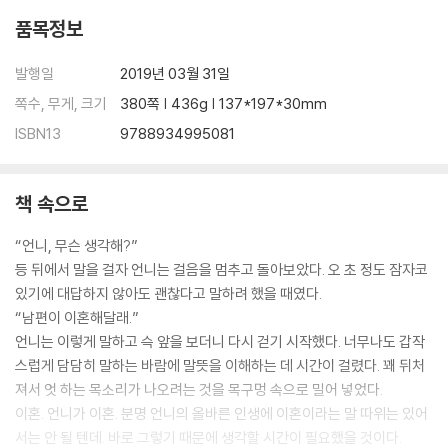
품목정보
발행일
2019년 03월 31일
쪽수, 무게, 크기
380쪽 | 436g | 137*197*30mm
ISBN13
9788934995081
책 속으로
“언니, 무슨 생각해?”
등 뒤에서 말을 걸자 언니는 걸음을 멈추고 돌아보았다. 오 초 정도 잠자코
있기에 대답하지 않아도 괜찮다고 말하려 했을 때였다.
“남편이 이혼해달래.”
언니는 이렇게 말하고 슥 앞을 보더니 다시 걷기 시작했다. 너무나도 갑작
스럽게 담담히 말하는 바람에 말뜻을 이해하는 데 시간이 걸렸다. 꽤 뒤처
져서 엇 하는 목소리가 나오려는 것을 목구멍 속으로 밀어 넣었다.
이혼. 언니가 이혼. 분명 언니의 올바른 인생에 이혼이라는 말 따위는 있어
서는 안 될 텐데. 바로 그렇기 때문에 생각할 시간이 필요했을 것이다.