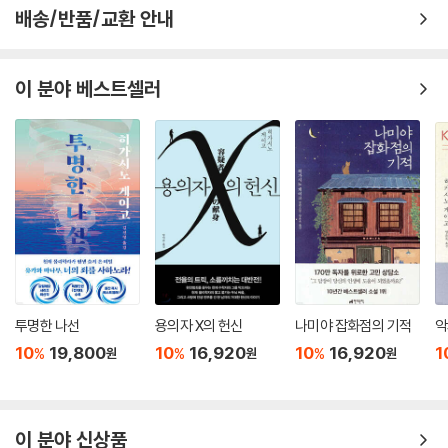
배송/반품/교환 안내
이 분야 베스트셀러
투명한 나선
용의자 X의 헌신
나미야 잡화점의 기적
악
10
19,800
10
16,920
10
16,920
1
%
%
%
원
원
원
이 분야 신상품