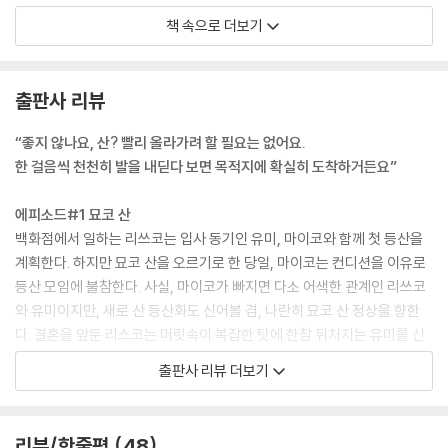
뭐가 원인인가? 언니에게 잘못이 있나? 형부에게 잘못이 있나? 나나카는
책 속으로 더보기
어떻게 하나? 물어보고 싶은 말이 꼬리에 꼬리를 물고 머릿속에 넘쳐흘렀
지만 언니가 먼저 입을 열지 않는 이상 이쪽에서는 아무 말도 할 수 없다.
언니가 등산 파트너로 나를 고른 의미가 없어진다. --- p.183~184
출판사 리뷰
그걸 보고 남자는 우리를 붙잡지는 않았지만 닳아빠진 바지 주머니에서 명
“좋지 않나요, 산? 빨리 올라가려 할 필요는 없어요.
함 크기만 한 종이를 두 장 꺼냈다. 친구가 경영하는 바의 한 잔 무료 쿠폰
한 걸음씩 천천히 발을 내딛다 보면 목적지에 확실히 도착하거든요”
이니까 들렀다 가보라며 길 앞쪽을 가리켰다. 가로등 불빛이 겨우 닿을 만
한 곳에 오래된 서부극에 나올 법한 2층 목조 건물의 술집이 보였다. 근사
에피소드#1 묘코 산
하다고 생각하면 근사해 보이기도 하고, 수상쩍다고 생각하면 수상쩍게 보
백화점에서 일하는 리쓰코는 입사 동기인 유미, 마이코와 함께 첫 등산을
이기도 했다. 요시다는 전자고 나는 후자였다.
계획한다. 하지만 묘코 산을 오르기로 한 당일, 마이코는 컨디션을 이유로
―분명 뭔가 수상하다니까. 관두자.
등산 모임에 불참한다. 사실, 마이코가 빠지면 다소 어색한 관계인 리쓰코
―나는 뭔가 재미있는 예감이 확 드는데. 여행 끝날 날도 얼마 남지 않았으
와 유미이지만, 새로 산 등산화도 신어볼 겸, 나란히 묘코 산 정상을 향한
니까 모험해보자. 모험인가 하면서 어쩔 수 없이 요시다를 따라가기로 했
다. 결혼을 앞둔 리스코는 머릿속이 복잡한 탓에 한참 뒤처지는 유미를 신
다. 갑작스럽게 시작된, 되는 대로 여행이 지금까지는 대성공이었으니까
경 쓰지 못하는데….
출판사 리뷰 더보기
여기서는 요시다가 하자는 대로 해볼까 하는 생각도 들었다.
바 입구는 2층에 있었다. 거기서 나는 다시금 주춤했지만 요시다는 내 쪽을
에피소드#2 히우치 산
돌아보지 않고 폭 좁고 녹슨 철제 계단을 삐걱삐걱 소리를 내며 올라갔다.
어쩐지 화려한 거품경제의 분위기를 풍기는 사십대 여성 미쓰코. 우연히
리뷰/한줄평
48
철컹 소리를 내며 문을 열고 가게로 들어가자 길거리에서 말을 건 남자와