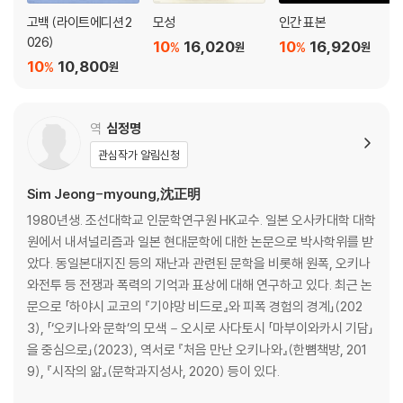
고백 (라이트에디션 2
모성
인간 표본
026)
10
16,020
10
16,920
%
%
원
원
10
10,800
%
원
역
심정명
관심작가 알림신청
Sim Jeong-myoung,沈正明
1980년생. 조선대학교 인문학연구원 HK교수. 일본 오사카대학 대학
원에서 내셔널리즘과 일본 현대문학에 대한 논문으로 박사학위를 받
았다. 동일본대지진 등의 재난과 관련된 문학을 비롯해 원폭, 오키나
와전투 등 전쟁과 폭력의 기억과 표상에 대해 연구하고 있다. 최근 논
문으로 「하야시 교코의 『기야망 비드로』와 피폭 경험의 경계」(202
3), 「‘오키나와 문학’의 모색－오시로 사다토시 「마부이와카시 기담」
을 중심으로」(2023), 역서로 『처음 만난 오키나와』(한뼘책방, 201
9), 『시작의 앎』(문학과지성사, 2020) 등이 있다.