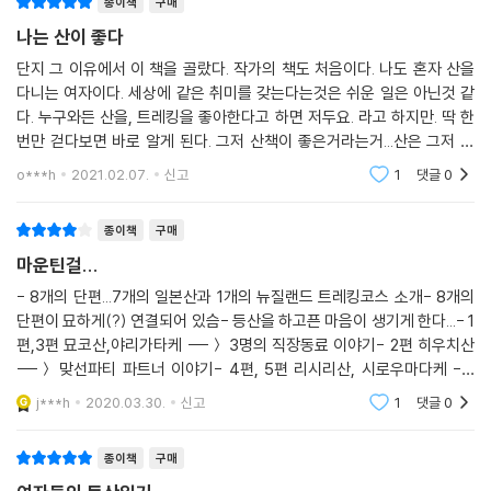
종이책
구매
웹사이트 ‘여자들의 등산 일기’에서 각종 모자를 만들어 파는 유즈키는 오
나는 산이 좋다
랜만에 뉴질랜드 트래킹 투어에 참가했다. 세계유산으로 지정된 신비의 땅
단지 그 이유에서 이 책을 골랐다. 작가의 책도 처음이다. 나도 혼자 산을
통가리로 국립공원, 첫 여행은 옛 연인 요시다와 함께한 자유여행이었다.
다니는 여자이다. 세상에 같은 취미를 갖는다는것은 쉬운 일은 아닌것 같
그리고 지금, 이번에는 패키지 투어를 신청했다. 이제는 혼자가 익숙하다
다. 누구와든 산을, 트레킹을 좋아한다고 하면 저두요. 라고 하지만. 딱 한
고 생각했는데, 시간이 흐를수록 이 길을 함께 걸었던 요시다가 떠오르면
번만 걷다보면 바로 알게 된다. 그저 산책이 좋은거라는거...산은 그저 좋
서 외로움이 밀려드는데….
다. 꽃피는 봄, 산림우거진 여름, 색색 고운 가을, 얼고 하얀 겨울의 자연경
o***h
2021.02.07.
신고
1
댓글
0
치가 좋고.아
에피소드#8 가라페스에 가자
종이책
구매
언니의 제안으로 리시리 산에 다녀오고, 뒤이어 시로우마타케에 오른 뒤,
나는 본격적으로 등산을 시작해야겠다고 마음먹었다. 하지만 여자 혼자 낯
마운틴걸...
선 산이라니, 위험하지 않을까? 어쩐지 두려움이 사그라지지 않는다. 내
- 8개의 단편...7개의 일본산과 1개의 뉴질랜드 트레킹코스 소개- 8개의
성격에 마흔 목전에 인생의 새 친구가 필요할 거라고는 상상도 못 했지만,
단편이 묘하게(?) 연결되어 있슴- 등산을 하고픈 마음이 생기게 한다...- 1
‘마운틴 걸’이 모인다는 웹사이트 ‘여자들의 등산일기’의 조언에 따라, 친구
편,3편 묘코산,야리가타케 ---＞ 3명의 직장동료 이야기- 2편 히우치산
도 찾을 겸 등산 페스티벌에 참가하는데….
---＞ 맞선파티 파트너 이야기- 4편, 5편 리시리산, 시로우마다케 ---
＞ 자매 이야기 ---＞ 화해(?)- 6편 긴토키산 ---＞ 연인의 사랑확인
j***h
2020.03.30.
신고
1
댓글
0
(?) ---＞ 직장동료와 연결-
종이책
구매