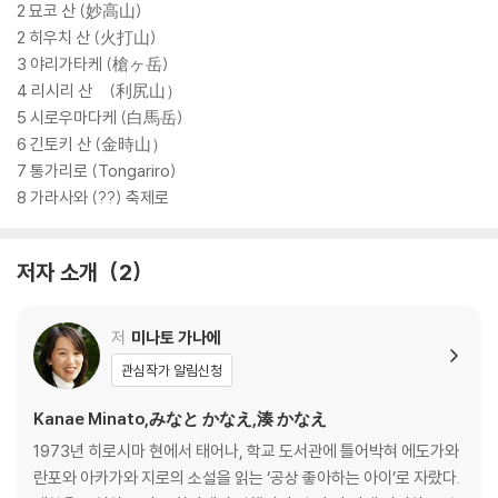
2 묘코 산 (妙高山)
2 히우치 산 (火打山)
3 야리가타케 (槍ヶ岳)
4 리시리 산 (利尻山）
5 시로우마다케 (白馬岳)
6 긴토키 산 (金時山）
7 통가리로 (Tongariro)
8 가라사와 (??) 축제로
저자 소개
2
저
미나토 가나에
관심작가 알림신청
Kanae Minato,みなと かなえ,湊 かなえ
1973년 히로시마 현에서 태어나, 학교 도서관에 틀어박혀 에도가와
란포와 아카가와 지로의 소설을 읽는 ‘공상 좋아하는 아이’로 자랐다.