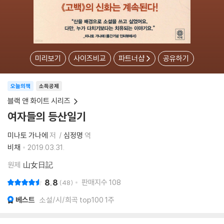
미리보기
사이즈비교
파트너샵
공유하기
오늘의책
소득공제
블랙 앤 화이트 시리즈
여자들의 등산일기
미나토 가나에
저
심정명
역
비채
2019.03.31.
원제
山女日記
8.8
판매지수
108
48
베스트
소설/시/희곡 top100 1주