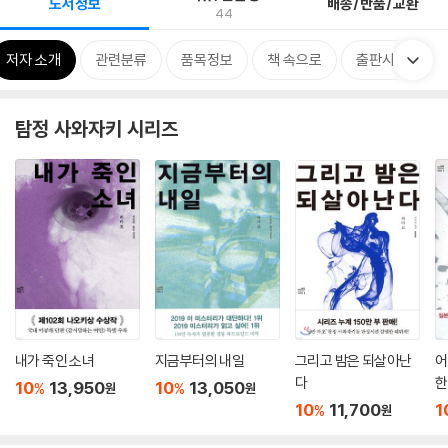
도서정보
배송/반품/교환
44
저자 소개
관련분류
품목정보
책 속으로
출판사 리뷰
탐정 사와자키 시리즈
내가 죽인 소녀
지금부터의 내일
그리고 밤은 되살아난
어
다
한
10
13,950
10
13,050
%
%
원
원
10
11,700
1
%
원