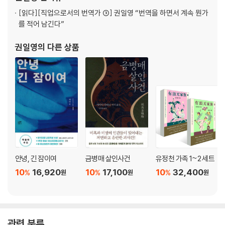
[읽다]
[직업으로서의 번역가 ③] 권일영 “번역을 하면서 계속 뭔가
를 적어 남긴다”
권일영
의 다른 상품
안녕, 긴 잠이여
금병매 살인사건
유정천 가족 1~2 세트
10
16,920
10
17,100
10
32,400
%
%
%
원
원
원
관련 분류