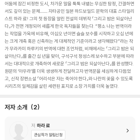
어둠에 잠긴 비정한 도시, 차가운 말을 툭툭 내뱉는 무심한 탐정, 간결하면
서도 깊이 있는 문체…… 자타공인 일본 하드보일드 문학의 대표 스타일리
스트 하라 료! 그의 첫 등장을 알린 전설의 데뷔작 『그리고 밤은 되살아난
다』가 전면 개정되어 새롭게 한국 독자들을 찾는다. “평소 나는 번역이라
는 작업을 가옥에 비유해, 이십오 년이면 슬슬 보수를 시작하고 오십 년에
는 크게 개축 혹은 신축하는 게 대체적인 기준이라고 생각해왔다”라는 작
가 무라카미 하루키의 번역에 대한 조언처럼, 비채에서는 『그리고 밤은 되
살아난다』를 출간 십 년을 맞아, 구석구석 정성스레 보수하고 부분에 따라
서는 대대적으로 개축하여 새로운 『그리고 밤은 되살아난다』를 완성했다.
원문의 ‘아우라’를 더욱 생생하게 전달하고자 번역문을 세심하게 다듬었
고, 신작 장편소설 『어리석은 자는 죽어야 한다』와 나란히 꽂을 수 있도록
시리즈의 일체감을 살린 세련된 표지로 소장 가치를 더욱 높였다.
저자 소개
2
저
하라 료
관심작가 알림신청