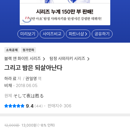
미리보기
사이즈비교
파트너샵
공유하기
소득공제
정가인하
블랙 앤 화이트 시리즈
탐정 사와자키 시리즈
그리고 밤은 되살아난다
하라 료
저
권일영
역
비채
2018.06.05.
원제
そして夜は甦る
9.4
판매지수
306
44
12,000
원
13,000
원
-8% 인하