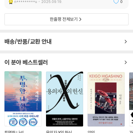
n*********u
2025.09.19.
0
한줄평 전체보기
배송/반품/교환 안내
이 분야 베스트셀러
투명한 나선
용의자 X의 헌신
악의
가