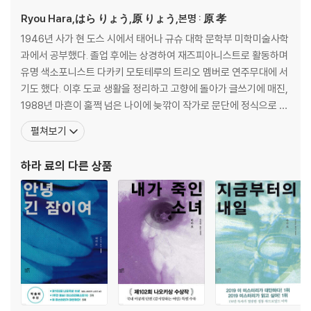
Ryou Hara,はら りょう,原 りょう,본명 : 原 孝
1946년 사가 현 도스 시에서 태어나 규슈 대학 문학부 미학미술사학
과에서 공부했다. 졸업 후에는 상경하여 재즈피아니스트로 활동하며
유명 색소포니스트 다카키 모토테루의 트리오 멤버로 연주무대에 서
기도 했다. 이후 도쿄 생활을 정리하고 고향에 돌아가 글쓰기에 매진,
1988년 마흔이 훌쩍 넘은 나이에 늦깎이 작가로 문단에 정식으로 발
을 들였다. 데뷔작 『그리고 밤은 되살아난다』는 중년의 사립탐정 ‘사
펼쳐보기
와자키’가 주인공으로 등장하는 하드보일드물로, 문단에 신선한 바
람을 불러일으키며 제2회 야마모토슈고로상 후보에 올랐다. 이듬해
하라 료
의 다른 상품
발표한 탐정 사와자키 시리즈 두 번째 작품 『내가 죽인 소