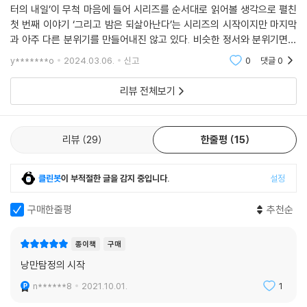
터의 내일’이 무척 마음에 들어 시리즈를 순서대로 읽어볼 생각으로 펼친
첫 번째 이야기 ‘그리고 밤은 되살아난다’는 시리즈의 시작이지만 마지막
과 아주 다른 분위기를 만들어내진 않고 있다. 비슷한 정서와 분위기면서
이야기는 좀 더 박진감을 만들고 있다. 다만, 그 박진감이라는 것이 상대적
y*******o
2024.03.06.
신고
0
댓글
0
인 의미일
리뷰 전체보기
리뷰
29
한줄평
15
클린봇
이 부적절한 글을 감지 중입니다.
설정
구매한줄평
추천순
종이책
구매
낭만탐정의 시작
n******8
2021.10.01.
1