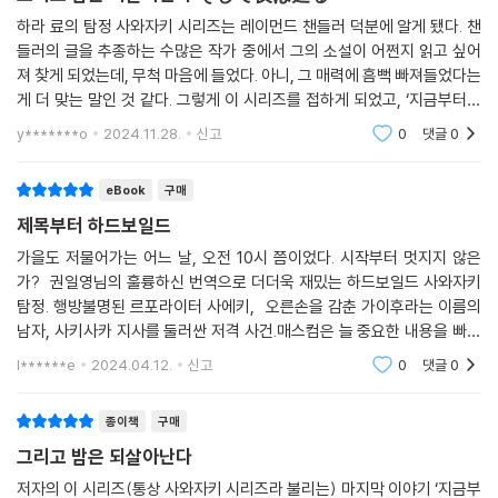
하라 료의 탐정 사와자키 시리즈는 레이먼드 챈들러 덕분에 알게 됐다. 챈
들러의 글을 추종하는 수많은 작가 중에서 그의 소설이 어쩐지 읽고 싶어
져 찾게 되었는데, 무척 마음에 들었다. 아니, 그 매력에 흠뻑 빠져들었다는
게 더 맞는 말인 것 같다. 그렇게 이 시리즈를 접하게 되었고, ‘지금부터의
내일’을 제외하고는 순서대로 읽었지만 어쩐지 아쉽다는 생각에 다시 읽어
y*******o
2024.11.28.
신고
0
댓글
0
볼 생각을
eBook
구매
제목부터 하드보일드
가을도 저물어가는 어느 날, 오전 10시 쯤이었다. 시작부터 멋지지 않은
가? 권일영님의 훌륭하신 번역으로 더더욱 재밌는 하드보일드 사와자키
탐정. 행방불명된 르포라이터 사에키, 오른손을 감춘 가이후라는 이름의
남자, 사키사카 지사를 둘러싼 저격 사건.매스컴은 늘 중요한 내용을 빠뜨
린다. 진실을 전달한다고 떠들지만 기껏해야 그런 수준이다.
l******e
2024.04.12.
신고
0
댓글
0
종이책
구매
그리고 밤은 되살아난다
저자의 이 시리즈(통상 사와자키 시리즈라 불리는) 마지막 이야기 ‘지금부