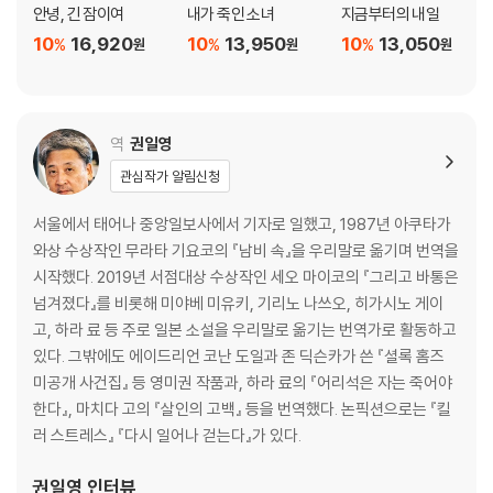
안녕, 긴 잠이여
내가 죽인 소녀
지금부터의 내일
10
16,920
10
13,950
10
13,050
%
%
%
원
원
원
역
권일영
관심작가 알림신청
서울에서 태어나 중앙일보사에서 기자로 일했고, 1987년 아쿠타가
와상 수상작인 무라타 기요코의 『남비 속』을 우리말로 옮기며 번역을
시작했다. 2019년 서점대상 수상작인 세오 마이코의 『그리고 바통은
넘겨졌다』를 비롯해 미야베 미유키, 기리노 나쓰오, 히가시노 게이
고, 하라 료 등 주로 일본 소설을 우리말로 옮기는 번역가로 활동하고
있다. 그밖에도 에이드리언 코난 도일과 존 딕슨카가 쓴 『셜록 홈즈
미공개 사건집』 등 영미권 작품과, 하라 료의 『어리석은 자는 죽어야
한다』, 마치다 고의 『살인의 고백』 등을 번역했다. 논픽션으로는 『킬
러 스트레스』 『다시 일어나 걷는다』가 있다.
권일영
인터뷰