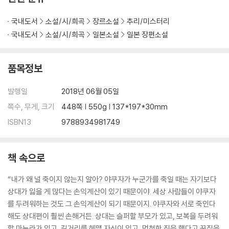
국내도서
소설/시/희곡
장르소설
추리/미스터리
국내도서
소설/시/희곡
일본소설
일본 장편소설
품목정보
발행일
2018년 06월 05일
쪽수, 무게, 크기
448쪽 | 550g | 137*197*30mm
ISBN13
9788934981749
책 속으로
“내가 왜 널 죽이지 않는지 알아? 야쿠자가 누군가를 죽일 때는 자기보다
상대가 잃을 게 많다는 손익계산이 있기 때문이야. 세상 사람들이 야쿠자
를 두려워하는 것도 그 손익계산이 되기 때문이지. 야쿠자와 서로 죽인다
해도 상대편이 훨씬 손해거든. 상대는 슬퍼할 부모가 있고, 보복을 두려워
할 마누라가 있고, 길거리를 헤맬 자식이 있고, 멍청한 짓을 했다고 꾸짖을