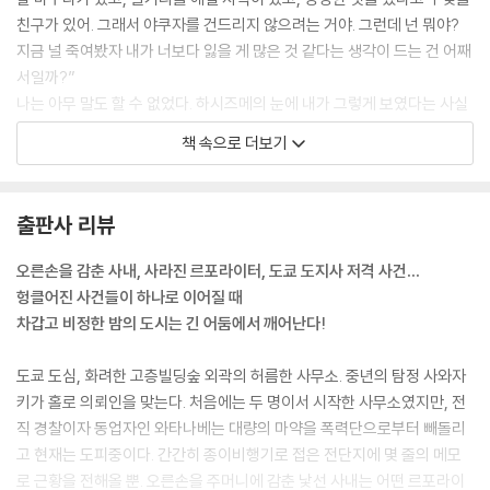
친구가 있어. 그래서 야쿠자를 건드리지 않으려는 거야. 그런데 넌 뭐야?
지금 널 죽여봤자 내가 너보다 잃을 게 많은 것 같다는 생각이 드는 건 어째
서일까?”
나는 아무 말도 할 수 없었다. 하시즈메의 눈에 내가 그렇게 보였다는 사실
에 놀랐다. 하시즈메는 칼날을 접어 상의 주머니에 넣었다. 실크 넥타이를
책 속으로 더보기
고쳐 매고 올백으로 넘긴 머리를 쓰다듬더니 완전히 다른 사람처럼 냉정해
졌다.
--- p.120~121
출판사 리뷰
“싸워야 할 상대는 늘 자기 외부에 있다고 생각하는 사람과 일단은 스스로
오른손을 감춘 사내, 사라진 르포라이터, 도쿄 도지사 저격 사건…
와의 싸움부터 시작하는 사람이 있죠. 거의 모든 사람이 둘 중 하나에 속할
헝클어진 사건들이 하나로 이어질 때
겁니다. 특별히 어느 쪽이 낫다 못하다 따질 생각은 없습니다. 예를 들어 야
차갑고 비정한 밤의 도시는 긴 어둠에서 깨어난다!
구선수라면 나가시마 시게오는 전자이고, 오 사다하루는 후자죠. 가공의
인물로 따지면 햄릿은 후자고 돈키호테가 전자라고 해야 할까요? 혹은 나
도쿄 도심, 화려한 고층빌딩숲 외곽의 허름한 사무소. 중년의 탐정 사와자
폴레옹은 전자이고 아라비아의 로렌스는 후자겠죠. 물론 그 사람들은 하나
키가 홀로 의뢰인을 맞는다. 처음에는 두 명이서 시작한 사무소였지만, 전
의 정점에 이른 천재들이니 그래도 괜찮을 겁니다. 하지만 우리 같은 평범
직 경찰이자 동업자인 와타나베는 대량의 마약을 폭력단으로부터 빼돌리
한 사람은 그렇지 않죠. 한심하게도 늘 혼란 상태에 빠져 있습니다. 제일 골
고 현재는 도피중이다. 간간히 종이비행기로 접은 전단지에 몇 줄의 메모
치 아픈 건 전자는 스스로와 싸워야 할 때 문제를 남과의 다툼으로 해결하
로 근황을 전해올 뿐. 오른손을 주머니에 감춘 낯선 사내는 어떤 르포라이