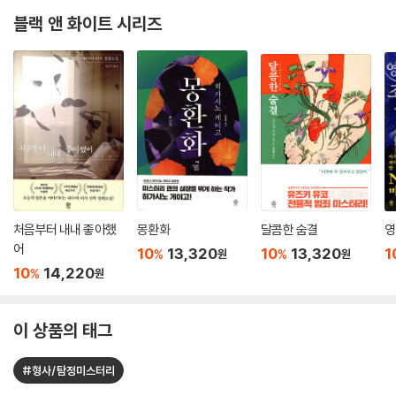
블랙 앤 화이트 시리즈
처음부터 내내 좋아했
몽환화
달콤한 숨결
영
어
10
13,320
10
13,320
1
%
%
원
원
10
14,220
%
원
이 상품의 태그
#형사/탐정미스터리