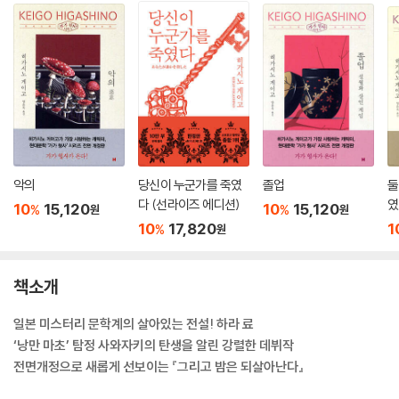
악의
당신이 누군가를 죽였
졸업
둘
다 (선라이즈 에디션)
였
10
15,120
10
15,120
%
%
원
원
10
17,820
1
%
원
책소개
일본 미스터리 문학계의 살아있는 전설! 하라 료
‘낭만 마초’ 탐정 사와자키의 탄생을 알린 강렬한 데뷔작
전면개정으로 새롭게 선보이는 『그리고 밤은 되살아난다』