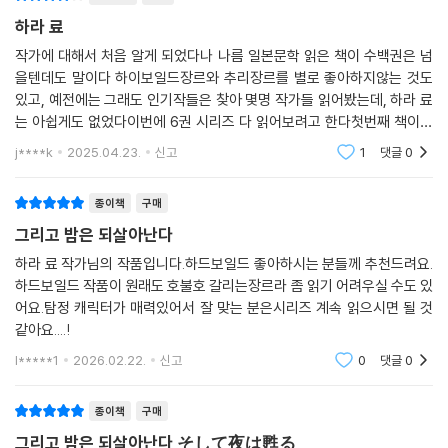
하라 료
작가에 대해서 처음 알게 되었다나 나름 일본문학 읽은 책이 수백권은 넘
을텐데도 말이다 하이보일드장르와 추리장르를 별로 좋아하지않는 것도
있고, 예전에는 그래도 인기작들은 찾아 몇명 작가들 읽어봤는데, 하라 료
는 아쉽게도 없었다이번에 6권 시리즈 다 읽어보려고 한다첫번째 책이라
서 샀다1980년대 작품이 아직 살아남아 나한테 온 게 신기하다아직 안 읽
j****k
2025.04.23.
신고
1
댓글
0
었는데 다 읽고 별점
종이책
구매
그리고 밤은 되살아난다
하라 료 작가님의 작품입니다.하드보일드 좋아하시는 분들께 추천드려요.
하드보일드 작품이 원래도 호불호 갈리는장르라 좀 읽기 어려우실 수도 있
어요.탐정 캐릭터가 매력있어서 잘 맞는 분은시리즈 계속 읽으시면 될 것
같아요....!
l*****1
2026.02.22.
신고
0
댓글
0
종이책
구매
그리고 밤은 되살아난다 そして夜は甦る