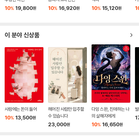
10
19,800
10
16,920
10
15,120
1
%
%
%
원
원
원
이 분야 신상품
사랑에는 돈이 들어
헤어진 사람만 입주할
다잉 스완, 친애하는 나
발
수 있습니다
의 살해자에게
10
13,500
1
%
원
23,000
10
16,650
%
원
원