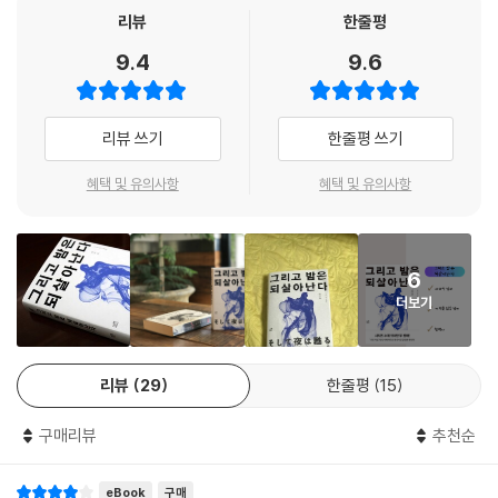
리뷰
한줄평
불필요한 수식은 일체 걷어내고 신속하고도 거칠게 사실만을 쌓아올리는
문학적 스타일을 지칭한다. 대실 해밋, 레이먼드 챈들러, 로스 맥도널드 등
9.4
9.6
하드보일드 탐정소설을 대표하는 작가 중에서도 특히 레이먼드 챈들러의
광팬임을 자청하는 하라 료는 『그리고 밤은 되살아난다』의 권말에 단편
「말로라는 사나이」를 수록하여 그에 대한 존경과 사랑을 전한다. 레이먼드
리뷰 쓰기
한줄평 쓰기
챈들러의 페르소나 ‘필립 말로’의 “남자는 터프하지 않으면 살 수 없고 부
혜택 및 유의사항
혜택 및 유의사항
드럽지 않으면 살 자격이 없다”라는 대사를 직접 인용하는 것도 같은 맥락
에서일 것이다. 그렇다고 『그리고 밤은 되살아난다』가 오마주 혹은 아류에
서 머무르는 것은 절대 아니다. 하라 료는 서양이 아닌 동양, 고전이 아닌
현재로 무대를 옮긴 채, 하드보일드의 단점으로 꼽히는 추리소설의 즐거움
6
까지 배가하여 하드보일드 탐정소설의 새로운 스타일을 성취해냈다. ‘하라
더보기
료를 만난 이후 다른 소설로는 만족을 모르게 되었다’는 평단의 극찬을 비
롯해 미야베 미유키, 히가시야마 아키라, 유즈키 유코, 노리즈키 긴타로 등
수많은 작가들이 경애를 표했다.
리뷰
29
한줄평
15
구매리뷰
추천순
eBook
구매