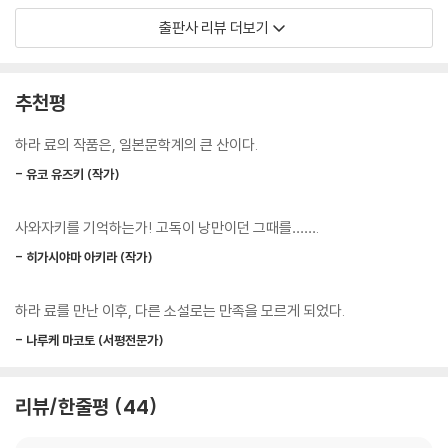
려 들고, 후자는 바로 앞에 있는 적과 싸워야 할 때 스스로에 갇혀 의미 없
터가 이 사무소를 찾은 적이 있냐고 물은 뒤 20만 엔의 현금을 남긴 채 사
출판사 리뷰 더보기
는 소모만 반복하고……. 하지만 말로에겐 결코 그런 혼란이 없어요. 그는
무소를 뒤로한다. 알 수 없는 의뢰인과 영문 모를 의뢰 내용에 당황하는 사
어느 쪽으로도 분류할 수 없는 사람인 거죠. 당신도 아마 마찬가지가 아닐
와자키. 그런데 이내 유력 미술평론가의 변호사가 그 르포라이터의 행방을
까 생각합니다.”
알기 위해 역시 그를 찾아오고, 르포라이터의 실종은 당시 세상을 발칵 뒤
추천평
--- p.438~439
엎어놓은 도쿄 도지사 저격사건과 맞닿아 있음이 밝혀지는데……. 얽히고
설킨 복잡한 플롯, 수수께끼를 안은 매력적인 등장인물, 철저하게 계산된
하라 료의 작품은, 일본문학계의 큰 산이다.
대사, 현실감 있는 전개가 어우러진 『그리고 밤은 되살아난다』는 하드보일
- 유코 유즈키 (작가)
드 스타일의 고품격 미스터리가 무엇인지 보여준다.
사와자키를 기억하는가! 고독이 낭만이던 그때를…….
탐정 사와자키의 활약상은 나오키상을 수상한 『내가 죽인 소녀』로 이어져,
이후 『안녕, 긴 잠이여』『천사들의 탐정』『어리석은 자는 죽어야 한다』 등으
- 히가시야마 아키라 (작가)
로 계속되며, 일본에서만 150만 부라는 경이로운 판매고를 기록하고 있
다.
하라 료를 만난 이후, 다른 소설로는 만족을 모르게 되었다.
- 나루케 마코토 (서평전문가)
하드보일드문학의 불모지 일본문단에 새로운 지평을 연
위대한 걸작 『그리고 밤은 되살아난다』!
리뷰/한줄평
44
사전적 의미로 계란 완숙(Hard Boiled)을 뜻하는 ‘하드보일드’는 자연주
의적인 혹은 폭력적인 테마나 사건을 무감정의 냉혹한 태도로 마주한 채