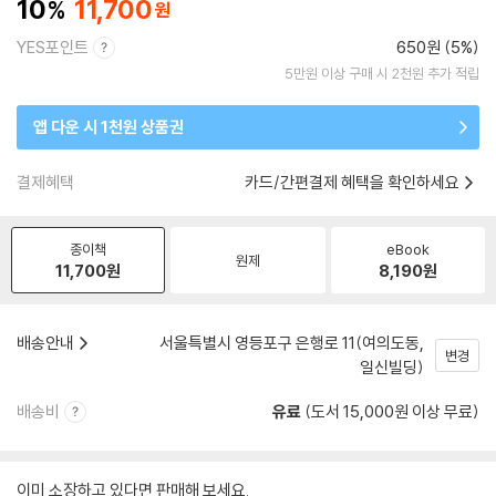
10
11,700
YES포인트
650원 (5%)
5만원 이상 구매 시 2천원 추가 적립
앱 다운 시 1천원 상품권
결제혜택
카드/간편결제 혜택을 확인하세요
종이책
eBook
원제
11,700
원
8,190
원
배송안내
서울특별시 영등포구 은행로 11(여의도동,
변경
일신빌딩)
배송비
유료
(도서 15,000원 이상 무료)
이미 소장하고 있다면 판매해 보세요.