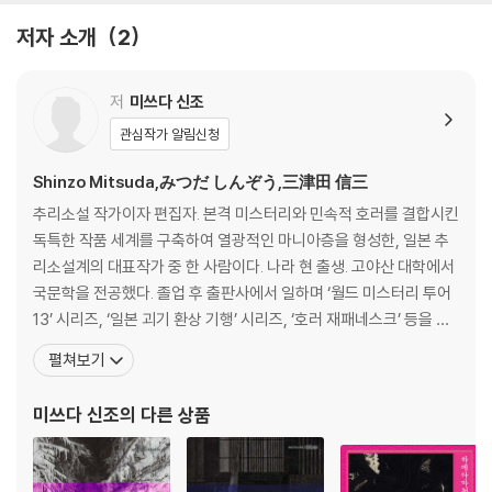
저자 소개
2
저
미쓰다 신조
관심작가 알림신청
Shinzo Mitsuda,みつだ しんぞう,三津田 信三
추리소설 작가이자 편집자. 본격 미스터리와 민속적 호러를 결합시킨
독특한 작품 세계를 구축하여 열광적인 마니아층을 형성한, 일본 추
리소설계의 대표작가 중 한 사람이다. 나라 현 출생. 고야산 대학에서
국문학을 전공했다. 졸업 후 출판사에서 일하며 ‘월드 미스터리 투어
13’ 시리즈, ‘일본 괴기 환상 기행’ 시리즈, ‘호러 재패네스크’ 등을 기
획하고 편집했다. 2001년 『호러작가가 사는 집』을 발표하며 본격적
펼쳐보기
인 작가의 길로 들어섰다. 『호러 작가가 사는 집』은 추리작가로서의
그의 능력을 독자에게 확실하게 각인시킨다. 밀실 살인사건으로 대표
미쓰다 신조
의 다른 상품
되는 본격 추리소설에 민속학적인