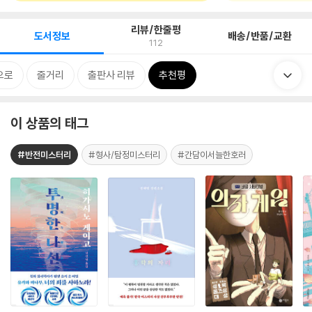
리뷰/한줄평
도서정보
배송/반품/교환
112
으로
줄거리
출판사 리뷰
추천평
이 상품의 태그
#반전미스터리
#형사/탐정미스터리
#간담이서늘한호러