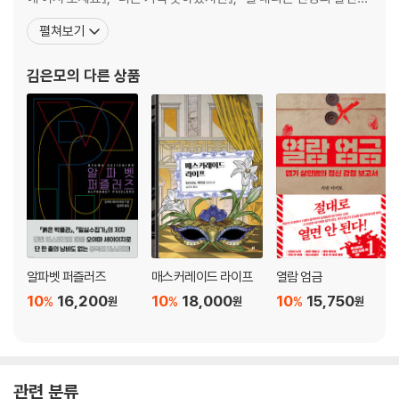
『여자 친구』를 비롯하여 아시베 다쿠의 고바야시 히로키의 『Q&A』,
펼쳐보기
미치오 슈스케의 『투명 카멜레온』, 『달과 게』, 『기담을 파는 가게』, 이
사카 고타로의 『화이트 래빗』, 『후가는 유가』 야쿠마루 가쿠의 『우
김은모
의 다른 상품
죄』, 고바야시 야스미의 『앨리스
알파벳 퍼즐러즈
매스커레이드 라이프
열람 엄금
10
16,200
10
18,000
10
15,750
%
%
%
원
원
원
관련 분류