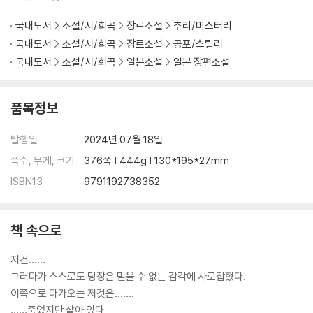
국내도서
소설/시/희곡
장르소설
추리/미스터리
국내도서
소설/시/희곡
장르소설
공포/스릴러
국내도서
소설/시/희곡
일본소설
일본 장편소설
품목정보
발행일
2024년 07월 18일
쪽수, 무게, 크기
376쪽 | 444g | 130*195*27mm
ISBN13
9791192738352
책 속으로
저건…….
그러다가 스스로도 당장은 믿을 수 없는 감각에 사로잡혔다.
이쪽으로 다가오는 저것은…….
……죽었지만 살아 있다.