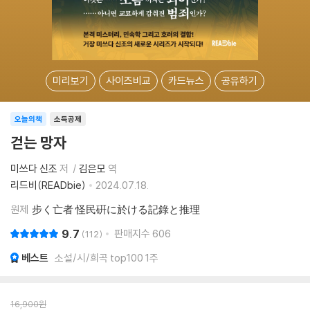
미리보기
사이즈비교
카드뉴스
공유하기
오늘의책
소득공제
걷는 망자
미쓰다 신조
저
김은모
역
리드비(READbie)
2024.07.18.
원제
步く亡者 怪民硏に於ける記錄と推理
9.7
판매지수
606
112
베스트
소설/시/희곡 top100 1주
16,900
원