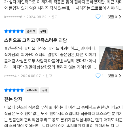
가 싶다.개인적으로 이 저자의 작품은 많이 접하지 못하였지만, 최근 재미
와 몰입감 있게 읽은 시리즈 작히 있는데, 그 시리즈는 모토로이 하야 타이
다.주위에 있는 지인들이 유독 이 시리즈를 애정 하는 이유를 물어보게 되
k*******6
2024.08.22.
신고
1
댓글
0
다면, 아마
종이책
구매
스핀오프 그리고 만족스러운 괴담
#걷는망자 #미쓰다신조 #리드비괴이하고_괴이하다.
작가님의 괴이+미스터리 결합이 좋은점은,다른 이야기
들처럼 사실은 모두 사람이 마들어낸 #범죄 였다!가 아니
라_ 마지막 결말에 항상한줌의 풀리지 않는 기이함을 남
겨놓는다는 것!!(´∀｀)♡미스터리도 풀고 우리의 #괴
c****4
2024.08.07.
신고
1
댓글
0
심 또한 소중하게 지켜주신다.아하_이렇게 도조 겐야 시
리즈에서 자연스럽게 사상학탐정 #스핀오프 로 또 흘러
eBook
구매
가는
걷는 망자
미쓰다 신조의 작품을 무척 좋아하는데 이건 그 중에서도 순한맛이네요이
작품은 도조 겐야 없는 도조 겐야 시리즈입니다 작품마다 으스스한 분위기
는 일품인데 합리적인 추리로 공포 분위기를 박살내주는 덴큐 마히토 때문
에 순한맛이 되어버림...보다보면 이게 추리물인지 둘이 연애하는 걸 보고