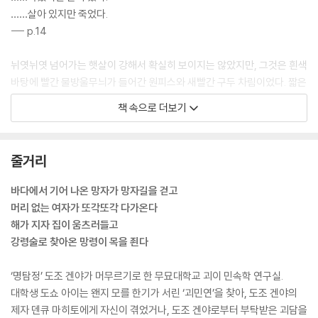
……살아 있지만 죽었다.
--- p.14
뉘엿뉘엿 넘어가는 햇살이 강해서 확실히 보이지는 않았지만, 그것은 흰색
바탕에 빨간 물방울무늬가 들어간 원피스와 새빨간 구두 차림이었다. 짧은
옷소매에서 나와 있어야 할 두 팔도, 머리와 마찬가지로 없었다. 다만 가슴
책 속으로 더보기
은 몹시 컸다. 두 다리는 붙어 있었지만, 그것도 어쩐지 이상했다.
닭 같은…….
그런 비유가 문득 머릿속에 떠올랐다. 왜 그렇게 느꼈을까. 빤히 바라보면
줄거리
조만간 답이 나올 것만 같았다. 머리와 두 팔이 없고, 가슴이 크며, 닭 같은
다리를 가진 여자. 하지만 그 사람 같은 형체의 모습을 머릿속에 구체적으
바다에서 기어 나온 망자가 망자길을 걷고
로 그려 보자 덜컥 겁이 났다. 상대가 사람이 아니라는 것을 깨달은 순간 참
머리 없는 여자가 또각또각 다가온다
을 수 없이 무서워졌다.
해가 지자 집이 움츠러들고
--- p.121
강령술로 찾아온 망령이 목을 죈다
그런 기묘한 집이 산속에 세워져 있었던 거야. 대체 누가, 뭣 때문에……. 일
‘명탐정’ 도조 겐야가 머무르기로 한 무묘대학교 괴이 민속학 연구실.
부러 서양풍으로 지은 건……. 여기에는 어떤 사람이 살까…….
대학생 도쇼 아이는 왠지 모를 한기가 서린 ‘괴민연’을 찾아, 도조 겐야의
다양한 의문이 한꺼번에 할아버지의 머릿속을 채운 순간, 목덜미에 소름이
제자 덴큐 마히토에게 자신이 겪었거나, 도조 겐야로부터 부탁받은 괴담을