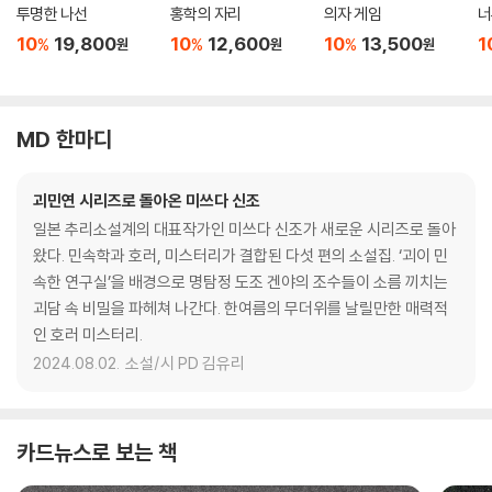
투명한 나선
홍학의 자리
의자 게임
너
10
19,800
10
12,600
10
13,500
1
%
%
%
원
원
원
MD 한마디
괴민연 시리즈로 돌아온 미쓰다 신조
일본 추리소설계의 대표작가인 미쓰다 신조가 새로운 시리즈로 돌아
왔다. 민속학과 호러, 미스터리가 결합된 다섯 편의 소설집. ‘괴이 민
속한 연구실’을 배경으로 명탐정 도조 겐야의 조수들이 소름 끼치는
괴담 속 비밀을 파헤쳐 나간다. 한여름의 무더위를 날릴만한 매력적
인 호러 미스터리.
2024.08.02.
소설/시 PD 김유리
카드뉴스로 보는 책