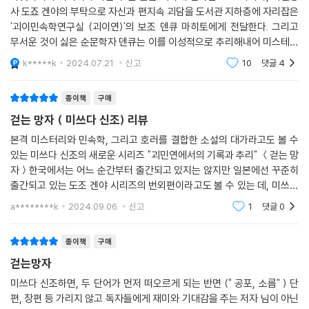
적으로 언급된다. ‘집 시리즈’를 연상케 하는 대목도 있다. 마지막 단편에서
사 도죠 겐야의 부탁으로 자신과 편지속 괴담을 도서관 지하층에 자리잡은
는 꽤 인상적으로 세계관이 연결되는데, 열성적인 팬이라면 아마 미소 지
'괴이민속학연구실 (괴이연)'의 보조 덴큐 마히토에게 전달한다. 그리고
을 수도 있겠다.
무서운 것이 싫은 순문학자 덴큐는 이를 이성적으로 추리해내어 미스테리
함을 없애는 동시에 이야기의 무서움을 덜어낸다는 것.-걷는 망자바다에
k*****k
2024.07.21.
신고
10
댓글
4
서 불의의 죽음을
종이책
구매
걷는 망자 ( 미쓰다 신조) 리뷰
본격 미스터리와 민속학, 그리고 호러를 결합한 소설의 대가라고도 볼 수
있는 미쓰다 신조의 새로운 시리즈 "괴민연에서의 기록과 추리" ＜걷는 망
자＞한국에서는 어느 순간부터 출간되고 있지는 않지만 일본에선 꾸준히
출간되고 있는 도조 겐야 시리즈의 번외편이라고도 볼 수 있는 데, 미쓰다
신조의 소설 치고는 조금 가벼운 느낌이 들지만 미쓰다 신조가 작품에 녹
a********k
2024.09.06.
신고
1
댓글
0
아내는 호러 느낌
종이책
구매
걷는망자
미쓰다 신조하면, 두 단어가 먼저 떠오르게 되는 반면 (" 공포, 소름" ) 단
편, 장편 등 가리지 않고 독자들에게 재미와 기대감을 주는 저자 님이 아닌