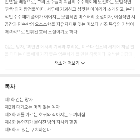
민연’을 배경으로, 그의 조수들이 괴담의 수수께끼에 도전하는 모범적인
‘안락 의자 탐정물’이다. 서두에 기괴하고 섬찟한 이야기가 소개되고, 논리
적인 수수께끼 풀이가 이어지는 모범적인 미스터리 소설이자, 이질적인 시
공간과 민속학의 으스스함을 자유자재로 엮는 미쓰다 신조 특유의 기법이
매력적으로 발휘된 호러 소설이기도 하다.
《걷는 망자, ‘괴민연’에서의 기록과 추리》는 미쓰다 신조의 세계에 처음 발
을 디디는 이들에게 가장 좋은 입문서가 될 만한 작품이다. 오싹한 괴담과
불가사의한 수수께끼, 탐정의 논리적인 해결. 작가 특유의 스타일이 잘 살
책소개 더보기
아 있으며, 시리즈를 이어 나갈 새로운 등장인물의 매력도 생생하게 느껴
진다. 그 외에 미쓰다 신조의 대표적인 시리즈들과 세계관을 공유하고 있
어, 익숙한 독자들에게는 색다른 즐거움을 준다.
목차
제1화 걷는 망자
제2화 다가오는 머리 없는 여자
제3화 배를 가르는 호귀와 작아지는 두꺼비집
제4화 봉인지가 붙여진 방의 자시키 할멈
제5화 서 있는 쿠치바온나