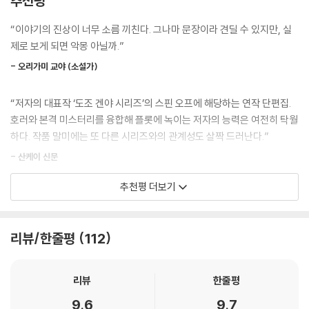
추천평
《걷는 망자, ‘괴민연’에서의 기록과 추리》는 ‘도조 겐야 시리즈’의 스핀 오
……드륵.
프에 해당하는 작품이다. 괴민연을 배경으로, 괴담을 무서워하는 도조 겐
관 뚜껑이 조금 움직인 것 같았다.
“이야기의 진상이 너무 소름 끼친다. 그나마 문장이라 견딜 수 있지만, 실
야의 조수와 괴담을 들고 연구실을 찾아온 여대생이, 함께 숨은 진실을 파
착각인가…….
제로 보게 되면 악몽 아닐까.”
헤친다.
가사이는 양손으로 두 눈을 비비고 다시 바라보았다.
- 오리가미 교야 (소설가)
……드륵, 지익.
논리적인 추리와 기이한 괴담의 절묘한 결합
분명 관 뚜껑이 미끄러지듯 조금씩 옆으로 움직였다.
“저자의 대표작 ‘도조 겐야 시리즈’의 스핀 오프에 해당하는 연작 단편집.
……드르륵, 지이이익.
호러와 본격 미스터리를 융합해 플롯에 녹이는 저자의 능력은 여전히 탁월
《걷는 망자, ‘괴민연’에서의 기록과 추리》는 명탐정의 소장품이 가득한 ‘괴
그러다 움직임이 빨라졌나 싶더니…….
하다. 작품 말미에는 또 다른 시리즈와의 관계성도 살짝 드러난다.”
민연’을 배경으로, 그의 조수들이 괴담의 수수께끼에 도전하는 모범적인
……덜그럭, 탁.
‘안락 의자 탐정물’이다. 서두에 기괴하고 섬찟한 이야기가 소개되고, 논리
관 뚜껑이 땅에 떨어지며 몹시 메마른 소리가 울려 퍼졌다.
- 산케이 신문
적인 수수께끼 풀이가 이어진다. 이러한 미스터리 장르의 왕도적 구성 속
--- p.341
추천평 더보기
에 직관적인 트릭이 설치돼 있고, 교묘한 복선은 빠짐없이 회수된다. 미쓰
“작가의 대표작인 ‘도조 겐야 시리즈’의 스핀 오프. 호러와 미스터리가 융
다 신조가 왜 미스터리 독자들의 열광적인 지지를 받고 있는지 알 수 있는
합된, 각각의 장점을 마음껏 즐길 수 있는 작품이다.”
대목이다. 또 《걷는 망자, ‘괴민연’에서의 기록과 추리》는 이질적인 시공간
- 300books
리뷰/한줄평
112
과 민속학의 으스스함을 자유롭게 엮는 미쓰다 신조 특유의 기법이 매력적
으로 발휘된 호러 소설이기도 하다.
“괴기스러움과 논리 사이를 오가며 예상치 못한 전개로 놀라움을 선사하
리뷰
한줄평
는 작가 특유의 수법과, 독창적인 트릭이 매력적이다.”
바닷가에서 기어 나오는 망자, 머리 없는 여자, 줄어드는 산속의 집, 강령
9.6
9.7
술로 소환돼 목을 조르는 귀신, 관을 열고 튀어나온 시체 등 기이한 존재가
- Real Sound