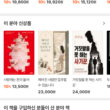
10
19,800
10
16,920
10
15,120
1
%
%
%
원
원
원
이 분야 신상품
사랑에는 돈이 들어
헤어진 사람만 입주할
거짓말을 못 하는 사기
두
수 있습니다
꾼
10
13,500
1
%
원
23,000
24,000
원
원
이 책을 구입하신 분들이 산 분야 책