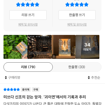
곳곳에서 농밀한 공포를 자아낸다. 독자들은 미쓰다 신조의 안내를 통해
쇼와 30년대(1950년대)의 소름 끼치는 괴이를 만끽할 수 있다.
“미쓰다 신조의 백미라 할 수 있는, 공포와 미스터리의 경계를 아슬아슬 넘
리뷰 쓰기
한줄평 쓰기
나드는 스토리 전개는 여전히 건재하다.”
‘미쓰다 신조 세계’에 오신 걸 환영합니다.
- Keibooks
혜택 및 유의사항
혜택 및 유의사항
“‘괴민연 시리즈’는 조금 가볍고 대중적이며, 아울러 ‘도조 겐야 시리즈’에
“총 다섯 편의 단편으로 구성된 이 연작 단편집은 이야기 모두 공포와 미스
관심을 가질 수 있도록 구성했습니다.”
터리 요소가 훌륭하게 혼합돼 있으며, 전반에 걸쳐 밀도 높은 플롯이 펼쳐
34
진다. 또 미쓰다 신조의 다른 시리즈와 연결되는 의외성도 찾아 볼 수 있
출간 기념 인터뷰에서 밝힌 미쓰다 신조의 말처럼 《걷는 망자, ‘괴민연’에
더보기
다.”
서의 기록과 추리》는 미쓰다 신조의 세계에 처음 발을 디디는 이들에게 가
2
2
- Hatena Blog
장 좋은 입문서가 될 만한 작품이다. 오싹한 괴담과 불가사의한 수수께끼,
탐정의 논리적인 해결. 작가 특유의 스타일이 잘 살아 있으며, 시리즈를 이
리뷰
79
한줄평
33
어 나갈 새로운 등장인물의 매력도 생생하게 느껴진다. 그 외에 《걷는 망
자, ‘괴민연’에서의 기록과 추리》는 미쓰다 신조의 대표적인 시리즈들과 세
구매리뷰
추천순
계관을 공유하고 있어, 익숙한 독자들에게는 색다른 즐거움을 준다.
종이책
구매
《흉조처럼 꺼리는 것》, 《미즈치처럼 가라앉는 것》의 무대가 되는 지명이
미쓰다 신조의 걷는 망자. '괴이연'에서의 기록과 추리
작중에 등장하며, 《잘린 머리처럼 불길한 것》의 가문과 ‘쿠비나시’가 직접
다섯가지의 이야기가 나온다. 큰 틀은 대학에 진학한 도쇼 아이가, 특별강