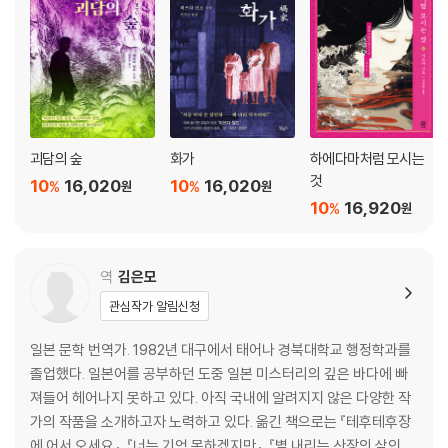
괴담의 숲
화가
하에다마처럼 모시는
것
10
16,020
10
16,020
%
%
원
원
10
16,920
%
원
역
김은모
관심작가 알림신청
일본 문학 번역가. 1982년 대구에서 태어나 경북대학교 행정학과를
졸업했다. 일본어를 공부하던 도중 일본 미스터리의 깊은 바다에 빠
져들어 헤어나지 못하고 있다. 아직 국내에 알려지지 않은 다양한 작
가의 작품을 소개하고자 노력하고 있다. 옮긴 책으로는 『테후테후장
에 어서 오세요』, 『너는 기억 못하겠지만』, 『별 내리는 산장의 살인』,