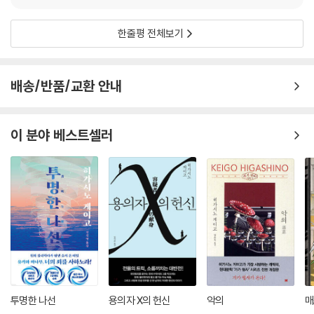
한줄평 전체보기
배송/반품/교환 안내
이 분야 베스트셀러
투명한 나선
용의자 X의 헌신
악의
매