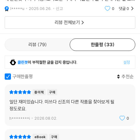
있는 건지 모를 정도로 ㅋㅋ 두 사람 사이가 점점 친해지는 걸 보는 맛도 있
l*****u
2025.06.26.
신고
0
댓글
0
는데요 마지
리뷰 전체보기
리뷰
79
한줄평
33
클린봇
이 부적절한 글을 감지 중입니다.
설정
구매한줄평
추천순
종이책
구매
일단 재미있습니다. 미쓰다 신조의 다른 작품을 찾아보게 될
정도로요.
h********i
2026.08.02.
0
eBook
구매