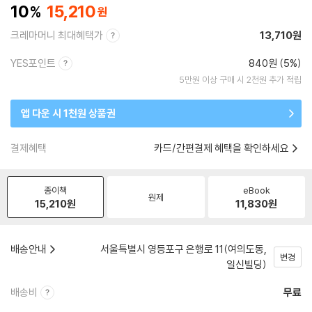
10
15,210
크레마머니 최대혜택가
13,710원
YES포인트
840원 (5%)
5만원 이상 구매 시 2천원 추가 적립
앱 다운 시 1천원 상품권
결제혜택
카드/간편결제 혜택을 확인하세요
종이책
eBook
원제
15,210
원
11,830
원
배송안내
서울특별시 영등포구 은행로 11(여의도동,
변경
일신빌딩)
배송비
무료