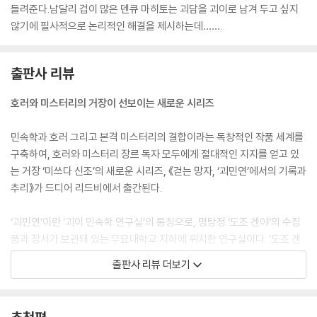
쭉 끼쳤지. 여기는 마물의 소굴 아닐까…….
들려준다.남달리 겁이 많은 덴큐 마히토는 괴담을 괴이로 남겨 두고 싶지
할아버지는 귀신이고 요괴고 안 믿지만, 진심으로 그렇게 생각했지. 하기
않기에 필사적으로 논리적인 해결을 제시하는데…….
야 여우나 너구리에게 홀린다는 걸 당연하게 여겼으니, 산에 사는 마물의
존재도 평범하게 받아들였을지도 모르지. 이런 집에 들어갔다간 분명 무서
운 일을 겪을 거야. 뭔가 나타나기 전에 냉큼 달아나야 해.
출판사 리뷰
--- p.188
호러와 미스터리의 거장이 선보이는 새로운 시리즈
“그 책에 ‘구석의 할머님에 대하여’라는 대목이 있어요. 간단히 정리하면,
민속학과 호러 그리고 본격 미스터리의 결합이라는 독창적인 작품 세계를
한밤중에 네 사람이 조용한 절을 찾아가 컴컴한 방의 네 구석에 한 명씩 앉
구축하여, 호러와 미스터리 장르 독자 모두에게 절대적인 지지를 얻고 있
아요. 그리고 각자 방 한복판을 향해 기어가죠. 곧 방 한복판에서 마주치겠
는 거장 ‘미쓰다 신조’의 새로운 시리즈, 《걷는 망자, ‘괴민연’에서의 기록과
지만, 서로의 모습은 전혀 보이지 않아요. 그 상태로 한 명씩 ‘한 구석의 할
추리》가 드디어 리드비에서 출간된다.
머님’, ‘두 구석의 할머님’, ‘세 구석의 할머님’, ‘네 구석의 할머님’ 하고 말하
면서 옆에 있는 사람의 머리를 쓰다듬는데요. 네 명밖에 없을 텐데 다섯 번
‘괴민연’이란 ‘괴이 민속학 연구실’의 통칭으로, 명탐정 ‘도조 겐야’의 수집
째 머리가 나타나는…….”
품과 장서가 보관돼 있는 무묘대학교 지하에 위치한 연구실이다. ‘도조 겐
“그, 그, 그만두죠.” 아리마가 갑자기 갈라진 목소리로 말해서 다른 사람들
야 시리즈’는 민속학자이자 명탐정 도조 겐야가 등장하는 일련의 작품으로
은 깜짝 놀랐다.
출판사 리뷰 더보기
일본 미스터리 랭킹과 문학상을 휩쓸며 작가의 최고 시리즈로 잘 알려져
“그런 강령술은 절대로 하면 안 돼요.”
있다.
--- pp.258~259