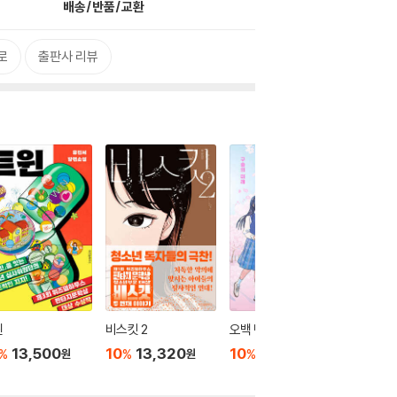
배송/반품/교환
로
출판사 리뷰
윈
비스킷 2
오백 년째 열다섯 4
무르시블
13,500
10
13,320
10
13,050
10
1
%
%
%
%
원
원
원