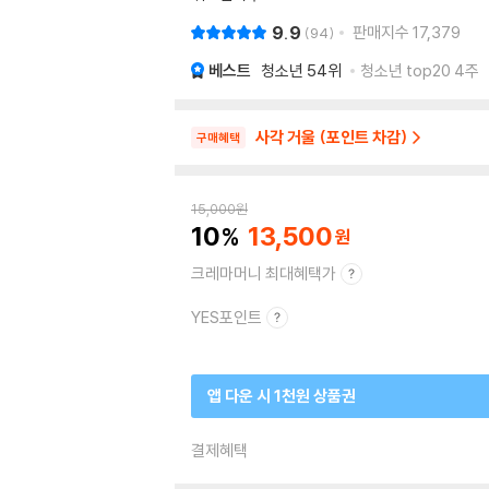
9.9
판매지수
17,379
94
베스트
청소년
54위
청소년 top20 4주
사각 거울 (포인트 차감)
구매혜택
15,000
원
10
13,500
크레마머니 최대혜택가
YES포인트
앱 다운 시 1천원 상품권
결제혜택