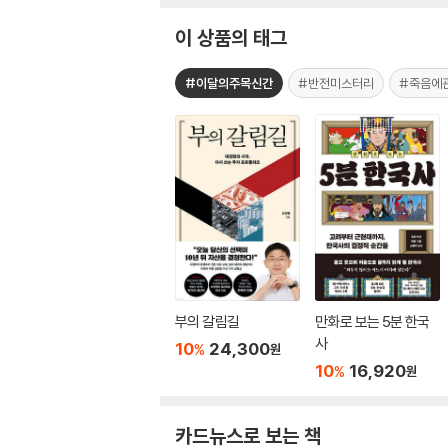
이 상품의 태그
#이달의주목신간
#반전미스터리
#죽음에
부의 갈림길
만화로 보는 5분 한국
사
10
24,300
%
원
10
16,920
%
원
카드뉴스로 보는 책