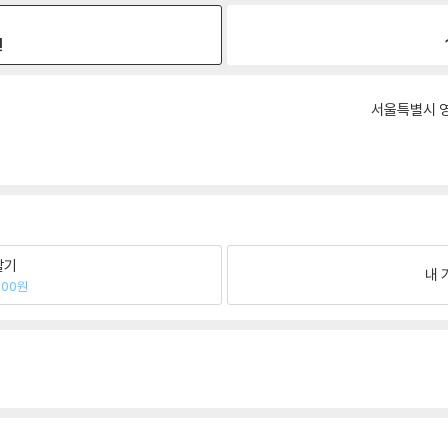
원
서울특별시 영
팔기
내 
000원