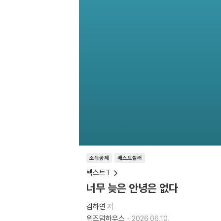
소득공제
베스트셀러
텍스트T
너무 늦은 안녕은 없다
김하연
저
위즈덤하우스
2026.06.10.