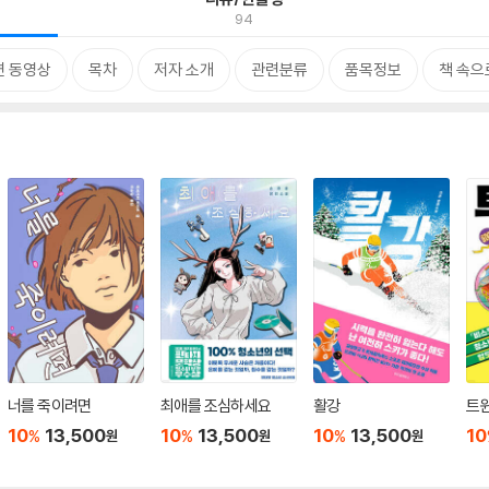
94
련 동영상
목차
저자 소개
관련분류
품목정보
책 속으
너를 죽이려면
최애를 조심하세요
활강
트
10
13,500
10
13,500
10
13,500
10
%
%
%
원
원
원