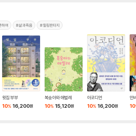
관하여
#삶과죽음
#힐링판타지
윗집 부부
복숭아와 애벌레
아코디언
인
10
16,200
10
15,120
10
16,200
10
%
%
%
원
원
원