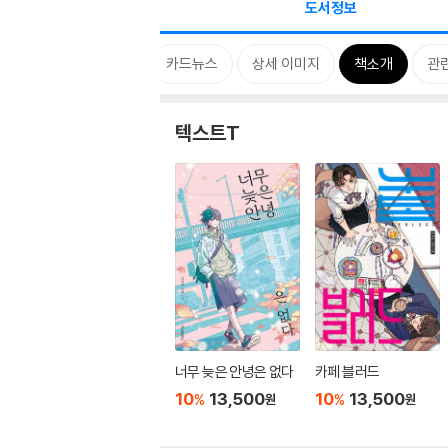
도서정보
시리즈
태그
카드뉴스
상세 이미지
책소개
관
텍스트T
너무 늦은 안녕은 없다
카페 블러드
10
13,500
10
13,500
%
%
원
원