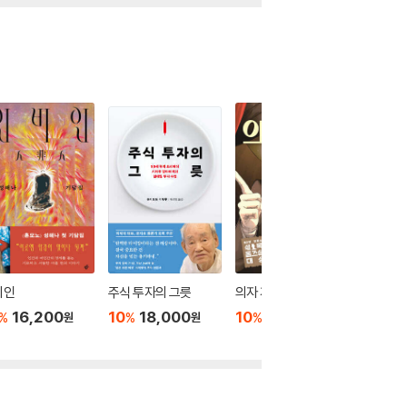
비인
주식 투자의 그릇
의자 게임
너무 늦
16,200
10
18,000
10
13,500
10
1
%
%
%
%
원
원
원