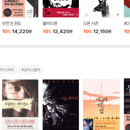
우먼 인 윈도
블러드맨
오픈 시즌
XO
10
14,220
10
12,420
10
12,150
10
%
%
%
원
원
원
전미스터리
#심리스릴러