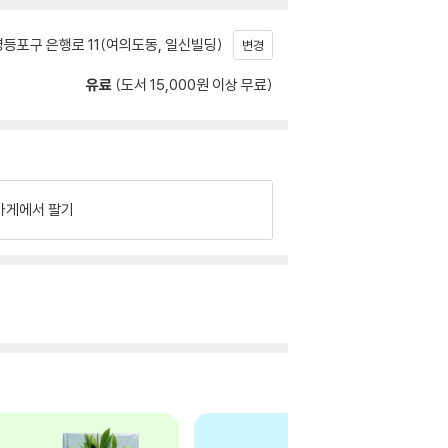
등포구 은행로 11(여의도동, 일신빌딩)
변경
유료
(도서 15,000원 이상 무료)
가게에서 팔기