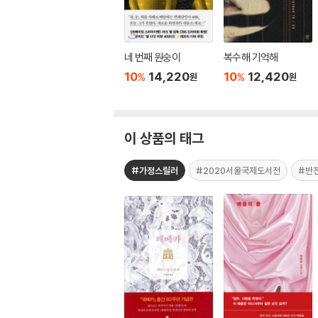
네 번째 원숭이
복수해 기억해
10
14,220
10
12,420
%
%
원
원
이 상품의 태그
#가정스릴러
#2020서울국제도서전
#반