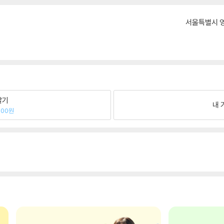
서울특별시 영
팔기
내 
200원