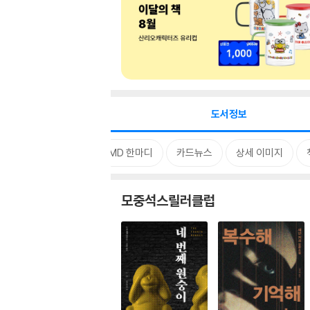
도서정보
시리즈
태그
MD 한마디
카드뉴스
상세 이미지
모중석스릴러클럽