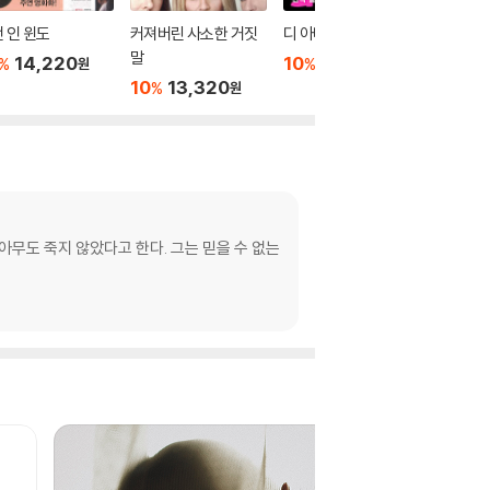
 인 윈도
커져버린 사소한 거짓
디 아더 와이프
더 디너
말
14,220
10
16,020
10
1
%
%
%
원
원
10
13,320
%
원
아무도 죽지 않았다고 한다. 그는 믿을 수 없는