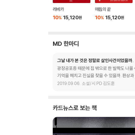
레베카
매듭의 끝
10
15,120
10
15,120
%
%
원
원
MD 한마디
그날 내가 본 것은 정말로 살인사건이었을까.
광장공포증 때문에 집 밖으로 한 발짝도 나올 
기억을 헤치고 진실을 찾을 수 있을까. 환상과
2019.09.06.
소설/시 PD 김도훈
카드뉴스로 보는 책