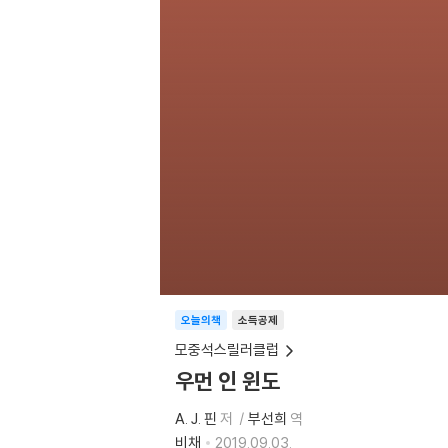
오늘의책
소득공제
모중석스릴러클럽
우먼 인 윈도
A. J. 핀
저
부선희
역
비채
2019.09.03.