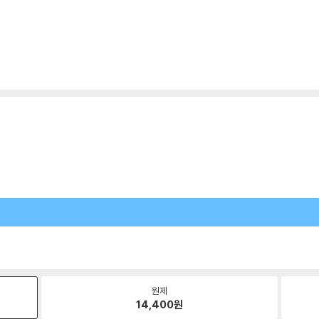
원제
14,400
원