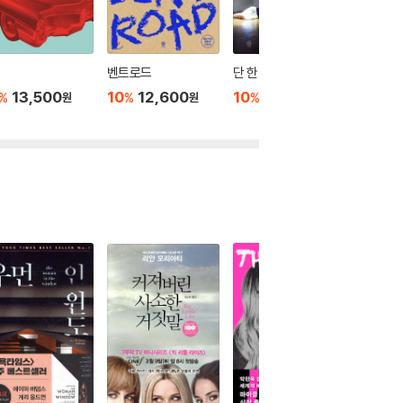
벤트로드
단 한 번의 시선
물의 감
13,500
10
12,600
10
13,950
10
1
%
%
%
%
원
원
원