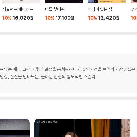
사일런트 페이션트
나를 찾아줘
마당이 있는 집
우먼
10
16,020
10
17,100
10
12,420
10
%
%
%
원
원
원
수 없는 애나. 그저 이웃의 일상을 훔쳐보려다가 살인사건을 목격하지만 경찰은 
 망상, 진실을 넘나드는, 놀라운 반전의 압도적인 스릴러.