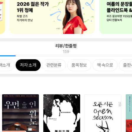
리뷰/한줄평
159
책소개
저자 소개
관련분류
품목정보
책 속으로
출판