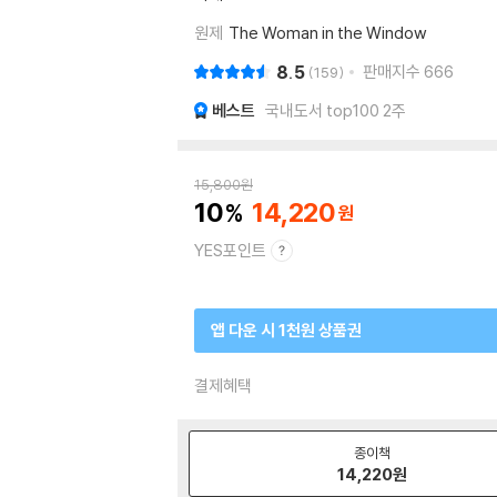
원제
The Woman in the Window
8.5
판매지수
666
159
베스트
국내도서 top100 2주
15,800
원
10
14,220
YES포인트
앱 다운 시 1천원 상품권
결제혜택
종이책
14,220
원