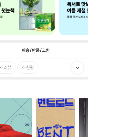
배송/반품/교환
사 리뷰
추천평