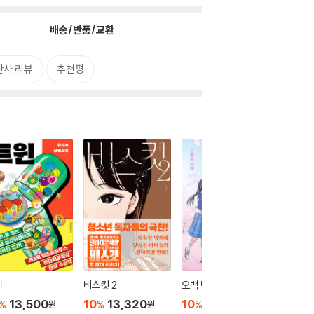
배송/반품/교환
판사 리뷰
추천평
윈
비스킷 2
오백 년째 열다섯 4
무르시블
13,500
10
13,320
10
13,050
10
1
%
%
%
%
원
원
원