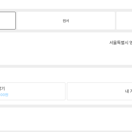
원서
서울특별시 영
팔기
내 
800원