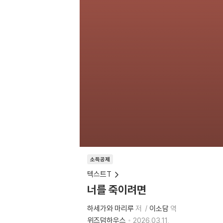
소득공제
텍스트T
너를 죽이려면
하세가와 마리루
저
이소담
역
위즈덤하우스
2026.03.11.