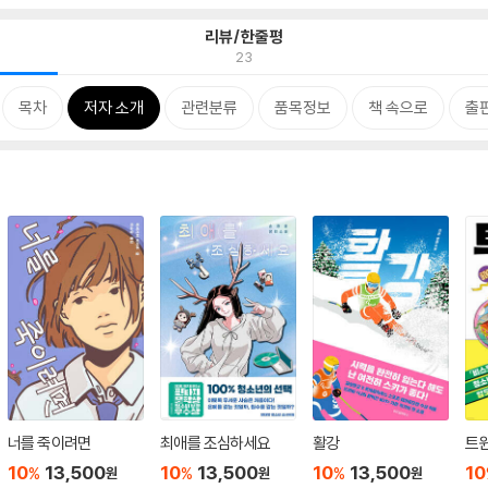
리뷰/한줄평
23
목차
저자 소개
관련분류
품목정보
책 속으로
출
너를 죽이려면
최애를 조심하세요
활강
트
10
13,500
10
13,500
10
13,500
10
%
%
%
원
원
원