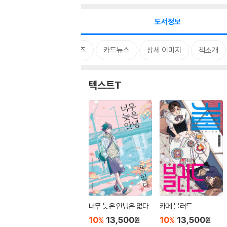
도서정보
시리즈
카드뉴스
상세 이미지
책소개
텍스트T
너무 늦은 안녕은 없다
카페 블러드
10
13,500
10
13,500
%
%
원
원