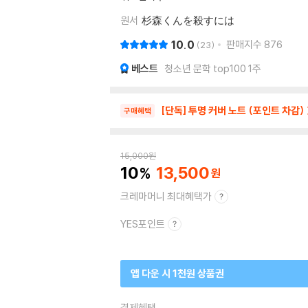
원서
杉森くんを殺すには
10.0
판매지수
876
23
베스트
청소년 문학 top100 1주
[단독] 투명 커버 노트 (포인트 차감)
구매혜택
15,000
원
10
13,500
크레마머니 최대혜택가
YES포인트
앱 다운 시 1천원 상품권
결제혜택