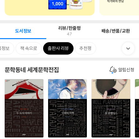
리뷰/한줄평
도서정보
배송/반품/교환
47
목정보
책 속으로
출판사 리뷰
추천평
문학동네 세계문학전집
알림신청