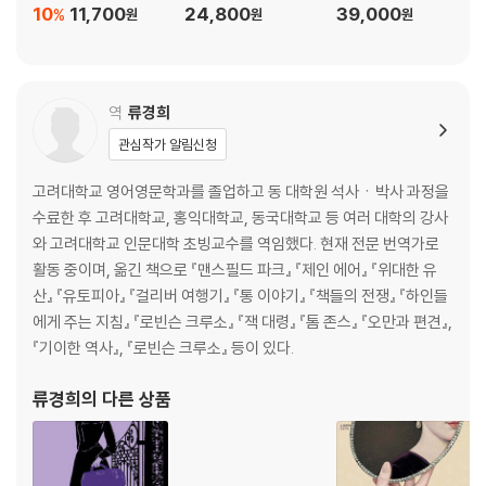
10
11,700
24,800
39,000
%
원
원
원
역
류경희
관심작가 알림신청
고려대학교 영어영문학과를 졸업하고 동 대학원 석사ㆍ박사 과정을
수료한 후 고려대학교, 홍익대학교, 동국대학교 등 여러 대학의 강사
와 고려대학교 인문대학 초빙교수를 역임했다. 현재 전문 번역가로
활동 중이며, 옮긴 책으로 『맨스필드 파크』 『제인 에어』 『위대한 유
산』 『유토피아』 『걸리버 여행기』 『통 이야기』 『책들의 전쟁』 『하인들
에게 주는 지침』 『로빈슨 크루소』 『잭 대령』 『톰 존스』 『오만과 편견』,
『기이한 역사』, 『로빈슨 크루소』 등이 있다.
류경희
의 다른 상품