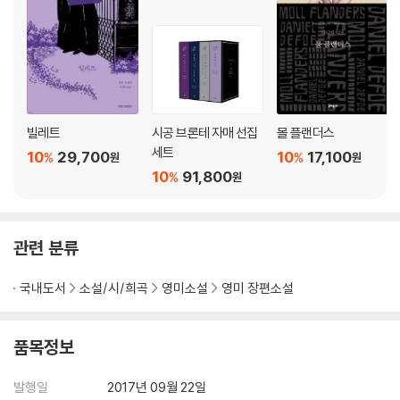
빌레트
시공 브론테 자매 선집
몰 플랜더스
세트
10
29,700
10
17,100
%
%
원
원
10
91,800
%
원
관련 분류
국내도서
소설/시/희곡
영미소설
영미 장편소설
품목정보
발행일
2017년 09월 22일