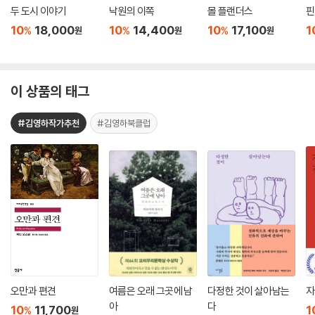
두 도시 이야기
낙원의 이쪽
몰 플랜더스
핀
10
18,000
10
14,400
10
17,100
1
%
%
%
원
원
원
이 상품의 태그
#김영하작가추천
#김영하북클럽
오만과 편견
여름은 오래 그곳에 남
다정한 것이 살아남는
자
아
다
10
11,700
1
%
원