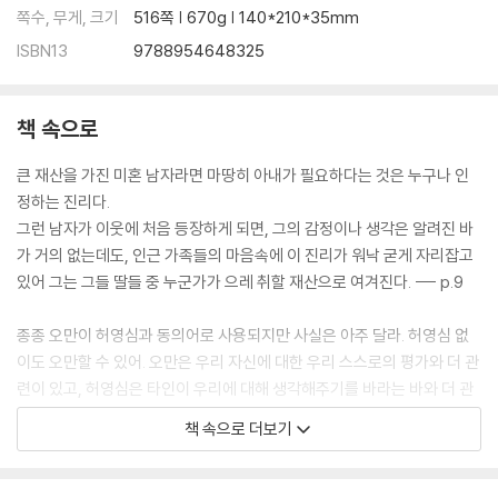
쪽수, 무게, 크기
516쪽 | 670g | 140*210*35mm
ISBN13
9788954648325
책 속으로
큰 재산을 가진 미혼 남자라면 마땅히 아내가 필요하다는 것은 누구나 인
정하는 진리다.
그런 남자가 이웃에 처음 등장하게 되면, 그의 감정이나 생각은 알려진 바
가 거의 없는데도, 인근 가족들의 마음속에 이 진리가 워낙 굳게 자리잡고
있어 그는 그들 딸들 중 누군가가 으레 취할 재산으로 여겨진다. --- p.9
종종 오만이 허영심과 동의어로 사용되지만 사실은 아주 달라. 허영심 없
이도 오만할 수 있어. 오만은 우리 자신에 대한 우리 스스로의 평가와 더 관
련이 있고, 허영심은 타인이 우리에 대해 생각해주기를 바라는 바와 더 관
련이 있거든. --- p.31
책 속으로 더보기
결혼의 행복이란 순전히 운에 달린 일이거든. 상대방의 성격을 서로가 속
속들이 알고 있거나 결혼 전부터 꼭 닮아 있었다고 해서 그게 두 사람을 더