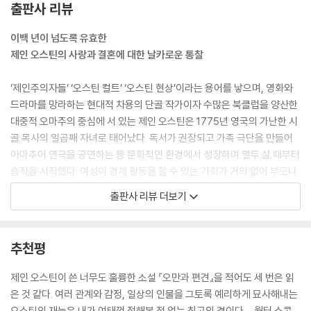
출판사 리뷰
행복하게 해주지는 않거든. --- p.34
이백 년이 넘도록 유효한
겸손한 척하는 것보다 더 기만적인 태도도 없습니다. 겸손이란 종종 그저
제인 오스틴의 사랑과 결혼에 대한 날카로운 통찰
의견이 없다는 소리죠. 때로는 간접적인 자기 자랑에 불과하고요. --- p.6
7
‘제인주의자들’ ‘오스틴 컬트’ ‘오스틴 현상’이라는 용어를 낳으며, 영화와
드라마를 망라하는 현대적 차용의 단골 작가이자 수많은 북클럽을 양산한
결혼은, 좋은 교육을 받았지만 집안이 가난한 젊은 여자가 선택할 수 있는
대중적 오마주의 중심에 서 있는 제인 오스틴은 1775년 영국의 가난한 시
유일하게 영예로운 앞날의 대비책이었다. 행복을 보장해줄지는 알 수 없어
골 목사의 일곱째 자녀로 태어났다. 독서가 권장되고 가족 극단을 만들어
도 궁핍에 대한 가장 만족스러운 예방책임은 틀림없었다. --- p.162
아마추어 연극을 공연하는 등 문화적인 환경에서 성장하며 열두 살 때부터
습작을 시작했다. 여성이 경제 활동을 할 수 있는 기회가 거의 없어 부모나
그애들은 세상 돌아가는 이치를 깨닫기엔 아직 어리니까요. 잘생긴 청년도
형제들에게 짐이 되지 않으려면 결혼을 해야만 했던 시대에 두 차례 결혼
출판사 리뷰 더보기
먹고 살려면 매력 없는 남자 못지않게 재산이 있어야 한다는 굴욕적인 진
직전까지 갔으나 모두 무산되고, 오빠들과 남동생의 보조를 받게 된다. 이
리를 아직 못 받아들이는 것이겠죠. --- p.199
러한 상황에서 벗어나기 위해 작가로서 자립을 시도했지만 현실은 뜻대로
되지 않았고, 여러 곳으로 거처를 옮겨다니며 불안정한 생활을 하다 1817
추천평
돈이 목적인 결혼과 분별 있는 결혼의 차이가 뭘까요? 어디까지가 신중함
년 병으로 세상을 떠난다.
이고, 어디서부터 탐욕일까요? --- p.202
제인 오스틴이 쓴 너무도 훌륭한 소설 『오만과 편견』을 적어도 세 번은 읽
오스틴의 작품에서는 남녀 관계와 결혼이 주요 소재로 다뤄지고, 『오만과
은 것 같다. 여러 관계와 감정, 일상의 인물을 그토록 예리하게 묘사해내는
내 잘못은 사랑이 아닌 허영심이었어! 처음부터 한 사람은 나를 좋아한다
편견』도 이 연장선상에 있다. 이는 작가 자신을 포함해 18, 19세기 여성이
오스틴의 재능은 내가 여태껏 접해본 적 없는 최고의 경이다. _월터 스콧