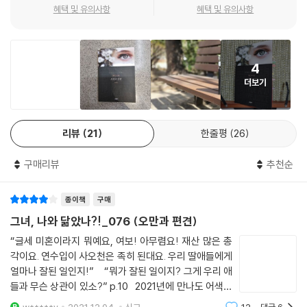
혜택 및 유의사항
혜택 및 유의사항
고 물려받을 재산도 없는 그녀가 부모형제에게 의존하는 삶을 피하기 위해
유일하게 할 수 있었던 선택은 교구 목사로 수입이 안정적인 콜린스의 청
혼을 받아들이는 것이었다. 엘리자베스는 애정에 기초하지 않는 결혼을 한
그녀를 비난하지만, 결국 그녀의 선택을 납득하게 된다.
4
더보기
이렇듯 『오만과 편견』에 드러난 여러 유형의 결혼과 그 결혼을 둘러싼 인
물들의 대응 방식을 통해 당대의 결혼 세태가 어땠는지, 여성들에게 결혼
이 얼마나 중요한 문제였는지를 잘 이해할 수 있다.
리뷰
21
한줄평
26
“소설을 쓰는 셰익스피어”
구매리뷰
추천순
제인 오스틴의 인간 성격과 심리에 대한 다채로운 탐구
종이책
구매
『오만과 편견』이 지금까지도 사람들의 공감과 애정을 불러일으키는 또다
그녀, 나와 닮았나?!_076 (오만과 편견)
른 이유는 다양한 인물상을 통해 인간의 감정과 심리를 정교하게 그려냈다
“글세 미혼이라지 뭐예요, 여보! 아무렴요! 재산 많은 총
는 점이다. 작품 속에는 가지각색의 인물들이 등장한다. 냉소적이고 별난
각이요. 연수입이 사오천은 족히 된대요. 우리 딸애들에게
구석이 많은 베넷 씨, 경망스러운 베넷 부인, 너그럽고 착한 맏딸 제인, 당
얼마나 잘된 일인지!” “뭐가 잘된 일이지? 그게 우리 애
찬 성격의 둘째 엘리자베스, 교양을 과시하기 좋아하는 셋째 메리, 철없는
들과 무슨 상관이 있소?” p.10 2021년에 만나도 어색하
넷째 캐서린과 막내 리디아를 비롯해 주관이 뚜렷하고 쉽게 사람들과 섞이
지 않은 대화에 순간 이 책의 출판년도를 다시 한번 확인