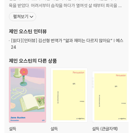
육을 받았다. 어려서부터 습작을 하다가 열여섯 살 때부터 희곡을 쓰
기 시작했고, 스물한 살 때 첫 장편 소설을 썼다. 1794년에 서간체 단
펼쳐보기
편소설 『레이디 수전』을 집필하면서 본격적으로 소설을 쓰기 시작했
다. 스무 살이 되던 1795년에는 『엘리너와 메리앤』이라는 첫 장편소
제인 오스틴
인터뷰
설을 완성했는데, 1797년 이 소설은 개작
[읽다]
[인터뷰] 김선형 번역가 “앎과 재미는 다르지 않아요“ | 예스
24
제인 오스틴
의 다른 상품
설득
설득
설득 (큰글자책)