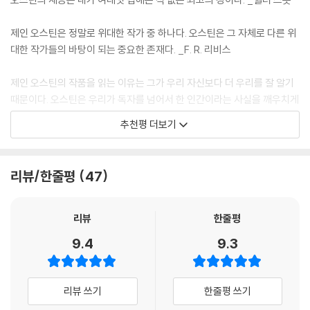
고 들뜨고 다른 한 사람은 나를 무시한다고 화가 나서, 두 사람이 관련된 일
처한 당대의 현실과 연결지어볼 수 있다. 『오만과 편견』은 일 년 남짓한 시
에서 편견과 무지에 빠져 이성을 몰아내다니. 정녕 나는 지금까지 나 자신
간적 배경하에 주인공 엘리자베스와 다아시를 비롯한 여러 쌍의 남녀가 결
제인 오스틴은 정말로 위대한 작가 중 하나다. 오스틴은 그 자체로 다른 위
에 대해 전혀 몰랐던 거야.
혼에 이르는 과정을 보여준다. 딸 다섯을 둔 베넷 부인이 부자 청년 빙리가
대한 작가들의 바탕이 되는 중요한 존재다. _F. R. 리비스
--- p.268
이웃에 이사 왔다고 호들갑을 떨며 그를 사윗감으로 탐을 내는 것이 이 작
품의 첫 장면이다. 단순하게는 베넷 부인이 푼수끼가 많은 것으로만 비춰
제인 오스틴의 작품을 읽는 이유는 그가 우리 자신보다 더 우리를 잘 알기
질 수 있지만, 아들이 없어 그리 많지 않은 재산조차 베넷 씨가 죽은 뒤에는
때문이다. 오스틴은 우리가 독자를 넘어서 한 인간이라는 사실을 깨우치게
먼 친척 콜린스에게 넘겨야 하는 처지라 경제적으로 안정된 남자를 찾아
하려고 우리를 그토록 잘 아는 것 같다. _해럴드 블룸
추천평 더보기
딸들을 결혼시키는 일은 그녀에게 매우 절박한 문제였다.
제인 오스틴은 그가 살던 시대만큼이나 현재 우리의 시대를 사실적으로 그
베넷가의 다섯 딸 중 빙리의 짝이 되는 이는 맏딸 제인이다. 둘째 엘리자베
려냈다. _가디언
리뷰/한줄평
47
스는 결혼이 안정적인 삶을 유지할 수 있는 유일한 방편이라 해도 배우자
에 대한 존경심과 애정이 없는 결혼은 할 수 없다는 자신의 신념을 지킨 끝
여성적 냉소주의의 위대한 혈맥. _마거릿 올리펀트(소설가)
에 사랑도 얻고 부(富)도 얻는 이상적인 모습을 보여준다. 한편 막내 리디
리뷰
한줄평
아는 외모만 훤칠한 남자와 사랑의 도피 행각을 벌이고, 엘리자베스의 친
BBC 조사 ‘지난 천 년간 최고의 작가 10’ 2위
9.4
9.3
구 샬럿은 생계를 위해 경제력만을 보고 결혼한다. 특히 샬럿의 경우는 당
노벨연구소 선정 ‘100대 세계문학’
대 여성들이 처한 현실을 가장 잘 보여준다. “결혼은, 좋은 교육을 받았지
뉴스위크 선정 ‘역대 최고의 명저 100’
만 집안이 가난한 젊은 여자가 선택할 수 있는 유일하게 영예로운 앞날의
미국대학위원회 SAT 추천도서
리뷰 쓰기
한줄평 쓰기
대비책이었다. 행복을 보장해줄지는 알 수 없어도 궁핍에 대한 가장 만족
국립중앙도서관 선정 ‘청소년 권장도서 50선’
스러운 예방책임은 틀림없었다”고 작품 속에도 드러나 있듯이, 나이도 많