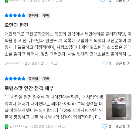
w*****y
2021.12.04.
신고
12
댓글
6
지 않는 다아시, 사람 좋지만 우유부단한 빙리와 허영 심한 빙리 자매, 거만
해보았다. 1813년에 출판되었다고 하니 그간 200년이 넘
한 귀족 부인 캐서린 드 버그, 젠체하며 권위 앞에서 머리를 조아리는 콜린
는 시간이 흐른셈인데, 그 시
종이책
구매
스, 현명하고 현실적인 샬럿 등 수많은 인물들이 복잡한 관계망 안에서 각
자의 개성을 가지고 반응한다. 밀고 당기듯 이어지는 팽팽한 갈등 관계, 인
오만과 편견
물들이 자기 자신을 알아가는 과정, 보편적인 심리를 짚어내는 재치 있는
개인적으로 고전문학중에는 폭풍의 언덕이나 제인에어를 좋아하지만, 이
대화를 따라가다보면 “우리 자신보다 더 우리를 잘 아는” 제인 오스틴의
책을 읽고 난 뒤오만과 편견도 그 목록에 포함하게 되었다.고전문학이 이
예리한 시선에 놀라지 않을 수 없다.
렇게나 달달하고 격정적이며, 사랑스럽다니.제인 오스틴의 소설들은 연애
소설 같다고 하더니, 정말 그러했다. 사실 현대의 연애소설은 좋아하지 않
가장 두드러지는 것은 엘리자베스의 당찬 성격이다. 사회적 지위도 낮고
는데, 고전이나 사극작품은 좋아하는 편이라 잘 맞았던 것 같았다.오만과
v*****m
2018.07.21.
신고
1
댓글
0
편견. 제목이 책의
경제적으로 남성에게 종속되어 수동적이고 순종적이어야만 했던 그 시대
여성들과는 달리, 엘리자베스는 당당하게 자기주장을 펴고 적극적으로 자
종이책
구매
신이 원하는 바를 추구하는 모습을 보여준다. 결혼만이 안정적인 삶을 유
로맨스맛 인간 전격 해부
지할 수 있는 현실에도 불구하고, 그녀는 관습에 얽매이지 않고 자신의 독
자적인 판단에 따라 생각과 감정을 표현한다. 콜린스의 반복되는 청혼 앞
"그 사람을 알면 알수록 더 나아진다는 말은, 그 사람의 생
각이나 매너가 나아졌다는 의미가 아니라 그의 성격을 더
에서 “저를 콜린스 씨를 애태우기로 작정한 우아한 숙녀로 생각하지 마시
잘 이해하게 됐다는 의미랍니다." (299 페이지)다양한 인
고, 가슴속에서 우러나오는 진심을 말하는 이성적인 존재로 생각해주세
물이 등장하고 그들 하나하나의 성격이 입체적이라, 마지
요”라며 호소력 있게 대응하는 모습, 다아시와 엘리자베스의 결혼을 반대
막 페이지를 넘길 때까지 재미있게 읽을 수 있었다. 자칫
하며 거친 말을 쏟아내는 캐서린 귀부인에게 논리적으로 당당하게 맞서는
s******n
2026.04.26.
신고
0
댓글
0
놓치기 쉬운 평범한 장면도 다채로운 표현법으로 그야말
모습이 그 대표적인 예라 할 수 있을 것이다. 이렇듯 통쾌하게 당대 여성의