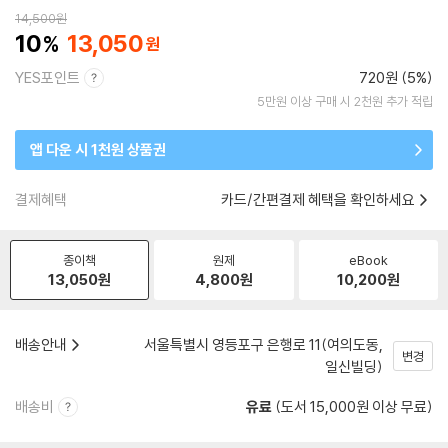
14,500
원
10
13,050
YES포인트
720원 (5%)
5만원 이상 구매 시 2천원 추가 적립
앱 다운 시 1천원 상품권
결제혜택
카드/간편결제 혜택을 확인하세요
종이책
원제
eBook
13,050
원
4,800
원
10,200
원
배송안내
서울특별시 영등포구 은행로 11(여의도동,
변경
일신빌딩)
배송비
유료
(도서 15,000원 이상 무료)