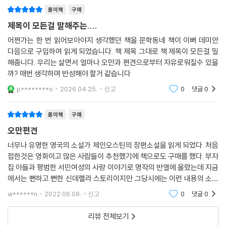
로 맛깔나게 그려냈다. 또한 우리 인간이
고정된 이미지를 깨는 그녀의 모습은 독립된 판단력과 자아를 지닌 현대적
종이책
구매
여성상으로 그려진다.
제목이 모든걸 말해주는....
어쩐가는 한 번 읽어보아야지 생각했던 책을 문학동네 책이 이뻐 데미안
다음으로 구입하여 읽게 되었습니다. 책 제목 그대로 책 제목이 모든걸 밀
해줍니다. 우리는 살면서 얼마나 오만과 편견으로부터 자유로워질수 있을
까? 매번 생각하며 반성해야 할거 같습니다
p********o
2026.04.25.
신고
0
댓글
0
종이책
구매
오만편견
너무나 유명한 영국의 소설가 제인오스틴의 장편소설을 읽게 되었다. 처음
접한것은 영화이고 많은 사람들이 추천했기에 책으로도 구매를 했다. 부자
집 아들과 평범한 서민여성의 사랑 이야기로 명작의 반열에 올랐는데 지금
에서는 뻔하고 뻔한 신데렐라 스토리이지만 그당시에는 이런 내용의 소설
이 없었기에 이 작품을 따라한 많은 아류작이 나왔는데 그때문에 이 소설
w******n
2022.06.08.
신고
0
댓글
0
이 막장드라마의
리뷰 전체보기