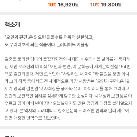
10
16,920
10
19,800
%
%
원
원
책소개
『오만과 편견』은 읽으면 읽을수록 더욱더 찬탄하고,
또 우러러보게 되는 작품이다. _러디어드 키플링
결혼을 둘러싼 당대의 물질지향적인 세태와 허위의식을 날카롭게 풍자해
낸 제인 오스틴의 대표작 『오만과 편견』이 문학동네 세계문학전집 154번
으로 출간되었다. 제인 오스틴이 “사랑하는 내 아이”라 불렀을 뿐만 아니
라 그의 작품 중에서도 전 세계적으로 가장 사랑받는 『오만과 편견』은 19
세기 영국의 결혼관 및 사회상을 풍자와 유머, 아이러니를 통해 그려내고
인간의 보편적인 심리를 섬세하게 탐구한 소설이다. 시대성과 보편성을 아
우르고 있어 이백 년이 지난 오늘날까지도 많은 공감과 애정을 불러일으키
고 있다. 본 역자의 고려대학교 청소년문학 시리즈판 번역과 달리 새로이
전면 개정한 번역으로 선보인다.