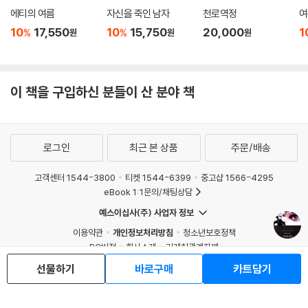
에티의 여름
자신을 죽인 남자
천로역정
여
10
17,550
10
15,750
20,000
1
%
%
원
원
원
이 책을 구입하신 분들이 산 분야 책
로그인
최근 본 상품
주문/배송
고객센터 1544-3800
티켓 1544-6399
중고샵 1566-4295
eBook 1:1문의/채팅상담
예스이십사(주) 사업자 정보
이용약관
개인정보처리방침
청소년보호정책
PC버전
회사소개
거래처관계자께
도서홍보
광고
선물하기
바로구매
카트담기
Copyright © YES24 Corp. All Rights Reserved.
MATOM9