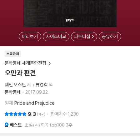
미리보기
사이즈비교
파트너샵
공유하기
소득공제
문학동네 세계문학전집
오만과 편견
제인 오스틴
저
류경희
역
문학동네
2017.09.22.
원제
Pride and Prejudice
9.3
판매지수
1,230
47
베스트
소설/시/희곡 top100 3주