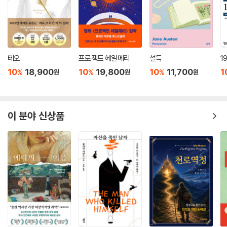
테오
프로젝트 헤일메리
설득
1
10
18,900
10
19,800
10
11,700
1
%
%
%
원
원
원
이 분야 신상품