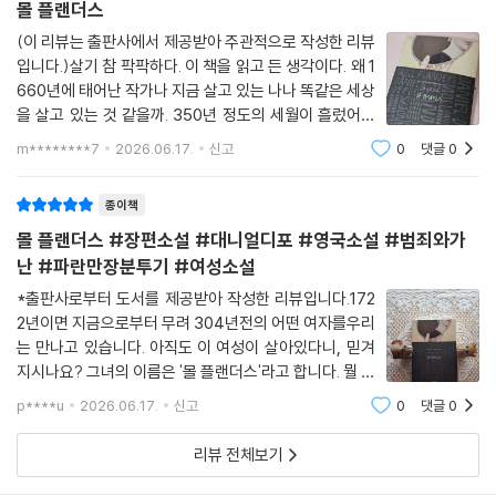
몰 플랜더스
른 양상으로 보이기 시작했다. 가장 위대하고, 가장 훌륭해 보였던 일이 달
라 보이고 삶의 행복과 기쁨, 슬픔에 관한 생각이 예전과 판이하게 달라지
(이 리뷰는 출판사에서 제공받아 주관적으로 작성한 리뷰
일찍이 여성 교육의 중요성을 설파하는 등 여성 문제에서 앞서나간 면모를
기 시작했다. 그동안 살면서 알아온 것들보다 무한정 우월한 존재가 있다
입니다.)살기 참 팍팍하다. 이 책을 읽고 든 생각이다. 왜 1
보인 디포는 『몰 플랜더스』에서 온갖 불리한 악조건에 내몰린 여성의 현실
660년에 태어난 작가나 지금 살고 있는 나나 똑같은 세상
는 생각 말고는 내 머릿속에 아무것도 남지 않게 되었다.
을 예리하게 그려냈다. 여성을 부당하게 억압하는 결혼 제도, 사랑하지 않
을 살고 있는 것 같을까. 350년 정도의 세월이 흘렀어도
--- p.434
아도 집안 배경과 재력만 보고 결혼을 하는 배금주의 풍조, 여성은 남편의
삶이 힘들다는 생각이 든다. 그리고 사람은 다 다른 것 같
m********7
2026.06.17.
신고
0
댓글
0
사망과 도주로 인해 홀로 남더라도 재혼하기 어렵다는 문제 등이 몰의 신
으면서도 똑같다. 소설 속 '나'는 감옥에서 태어나 떠돌아
“그래, 이 많은 재산으로 이제 뭘 하시겠어요?” “뭘 하겠느냐고? 랭커셔
랄한 발언을 통해 두루 거론된다. 몰이 은행원 남편과 사별하고 재산이 바
다녔다. 그러다 보호시설로 들어가는
에서 결혼해 아내를 맞이했을 때 내가 사기를 당했다고 이제 누가 말할 수
종이책
닥나자 매춘과 절도로 생계를 이어가는 대목에서는 여성에게 더욱 가혹하
있겠소? 진짜 재력가 아내, 그것도 엄청난 재력을 지닌 아내와 결혼했다는
고 열악한 실상이 낱낱이 드러난다. 몰이 늘 최악의 상황을 대비해 생활비
몰 플랜더스 #장편소설 #대니얼디포 #영국소설 #범죄와가
생각이 드니 말이오.”
를 꼼꼼하고도 강박적으로 헤아리는 모습도 인상적인데, 이는 사업 실패와
난 #파란만장분투기 #여성소설
--- p.510
채무로 평생 골머리를 썩였기에 돈에 집착할 수밖에 없었던 디포의 삶을
*출판사로부터 도서를 제공받아 작성한 리뷰입니다.172
떠올리게도 한다.
2년이면 지금으로부터 무려 304년전의 어떤 여자를우리
는 만나고 있습니다. 아직도 이 여성이 살아있다니, 믿겨
주인공 몰에 특히 주목한 소설가이자 문학비평가 E. M. 포스터는 비평서
지시나요? 그녀의 이름은 '몰 플랜더스'라고 합니다. 뭘 계
『소설의 이해』에서 생동감 있고 입체적으로 구현된 몰이 도덕적으로는 문
획하는걸까요?!흐음-우선, 운명이 만들어놔버린 계획의
p****u
2026.06.17.
신고
0
댓글
0
소용돌이에 빠져버린 이 여자를 만든 그 사람, 그 작가 좀
제가 있을지언정 문학적으로는 불멸할 인물이라 극찬하면서 『몰 플랜더
먼저 만나 봐야겠어요. 이래도 되는지를요! #
스』는 『로빈슨 크루소』와 함께 “소설의 원형을 만든 걸작”이라고 평했다.
리뷰 전체보기
이 소설은 역사 기록으로서의 가치도 지닌다. 몰의 변화무쌍한 인생행로를