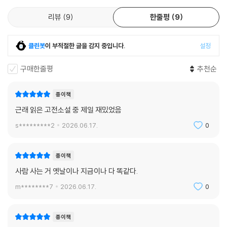
따라가다보면 영국과 식민지 각계각층 사람들의 생활상, 빈곤과 불평등으
로 인한 범죄, 도덕적 타락과 성적 문란이 만연하던 당대 사회의 어두운 이
리뷰
9
한줄평
9
면이 사실적으로 드러나기 때문이다.
클린봇
이 부적절한 글을 감지 중입니다.
설정
부와 신분 상승을 열망해온 몰은 특유의 행동력과 기지로 기어이 행복한
결말을 맞는 입지전적이고 매력적인 인물이지만, 그토록 두려워하던 뉴게
구매한줄평
추천순
이트 감옥에 갇히고 나서야 회개하고, 여러 번의 결혼을 통해 낳은 열두 명
의 자녀를 버렸다는 점에서 독자의 반감을 살 만한 인물이기도 하다. 디포
종이책
는 몰의 솔직한 고백과 회개를 통해 도덕적 교훈을 주고 싶어했지만 몰이
근래 읽은 고전소설 중 제일 재밌었음
진정으로 회개했다고 볼 수 있을지 이 인물을 어떻게 받아들일지는 독자에
따라 의견이 갈릴 것이다. 이처럼 논쟁적이지만 주인공의 압도적인 존재감
s*********2
2026.06.17.
0
으로 300년이 훌쩍 넘도록 독자를 매료해온 『몰 플랜더스』는 1965년 킴
노박 주연의 코미디 영화로 만들어져 인기를 끌었으며, 기본 설정을 두고
종이책
대폭 각색한 것인 특징인 로빈 라이트, 모건 프리먼 주연의 영화로 재탄생
사람 사는 거 옛날이나 지금이나 다 똑같다.
해 1996년 공개되기도 했다. 알렉스 킹스턴과 대니얼 크레이그가 각각 몰
과 제미로 분한 드라마도 1996년 방영되어 원작소설에 대한 관심을 더욱
m********7
2026.06.17.
0
배가시켰다. 자립적인 여성상을 전면적으로 내세우며 마르지 않는 영감의
원천이 된 『몰 플랜더스』는 주로 『로빈슨 크루소』로 알려져 있는 작가 대니
종이책
얼 디포의 색다른 면모를 보여주는 흥미진진한 소설로 독자에게 다가갈 것