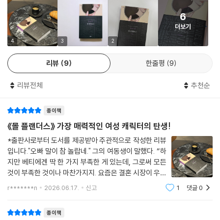
궁핍과 고립에서 벗어나기 위한 끈질긴 생존 투쟁
노년에 접어든 몰이 불행했던 경험들을 후회하며 돌아보고, 자신의 동기를
6
아아! 지금 이 내용을 읽는 분이 누구시든 간에 이 같은 적막한 상황, 친구
냉철할 정도로 솔직하게 분석하기에 이 이야기는 더욱 매력적이다.
절도죄로 뉴게이트 감옥에 갇힌 어머니에게서 태어난 몰은 어머니가 유배
더보기
도 없고 먹을 빵도 부족한 이런 상황을 맞이한다면 어떻게 맞서 싸울지 부
- 존 멀런 (영문학자)
형을 선고받아 식민지로 떠나자 고아로 남겨진다. 여기저기 떠돌다 콜체스
4
3
2
디 숙고해보시기 바란다. 그러면 아마 단순히 가진 것을 아껴 쓰는 일뿐만
터시의 자비로운 보모에게 받아들여져 읽기와 바느질을 배우며 장차 자립
아니라 하늘을 올려다보며 도움을 청하는 일, 그리고 어느 현자가 말했다
해서 살기를 꿈꾸지만 보모가 사망하자 귀부인 가정에서 하녀로 일한다.
리뷰
9
한줄평
9
는 “도둑질을 하지 않도록 제게 가난을 주지 마옵소서”라는 기도까지 떠올
몰은 이 가정의 장남에게 유혹당해 유산을 물려받으면 결혼하자는 약속을
리게 될 것이 분명하다.
믿고 관계를 맺으나 결국 기만당해 버림받고, 그의 남동생 로빈과 결혼하
리뷰전체
추천순
또한 고난의 시기란 곧 끔찍한 유혹의 시기이며, 저항할 힘을 모두 빼앗는
지만 남편이 5년 만에 세상을 떠나고 만다. 매너 좋고 부유해 보이는 포목
시기라는 점도 기억하시기 바란다. 궁핍이 압박을 가해오고 고통 때문에
상과 두번째로 결혼하는데 남편이 낭비벽으로 파산하고 프랑스로 도망치
종이책
영혼이 자포자기에 빠질 때 우리가 무슨 일을 할 수 있단 말인가?
는 바람에 몰은 남편이 있으면서도 없는 애매한 처지에 놓인다. 그후로 몰
《몰 플랜더스》 가장 매력적인 여성 캐릭터의 탄생!
--- pp.288-289
은 런던에서 만난 남자와 결혼해 버지니아로 함께 이주하는데 시어머니와
*출판사로부터 도서를 제공받아 주관적으로 작성한 리뷰
이야기를 나누다가 시어머니가 친어머니이고 남편이 남동생이라는 사실
내 이 이야기에 등장하는 모든 내용은 정직하고 착한 사람들에게 유익한
입니다."오빠 말이 참 놀랍네." 그의 여동생이 말했다. “하
을 알게 된다. 남동생과 결혼해 아이까지 낳았다는 데 엄청난 충격을 받은
지만 베티에겐 딱 한 가지 부족한 게 있는데, 그로써 모든
내용이 될 수 있으리라. 각종 유형의 사람들에게 내가 행한 것과 유사한 불
몰은 가족을 떠나 혼자서 영국으로 돌아온다. 서로 부자인 줄 알고 결혼했
것이 부족한 것이나 마찬가지지. 요즘은 결혼 시장이 우리
의의 범행을 조심시킬 수 있을 것이며, 누구에게라도 낯선 사람과 관계할
으나 쌍방 사기임이 판명되어 합의하에 제미(‘랭커셔 남편’)와 헤어진 몰
여자들에게 불리하게 돌아가고 있어. 말하자면 어떤 아가
때는 주변 경계의 눈초리를 늦추지 말라는 적절한 경고가 될 수 있다는 얘
r*******n
2026.06.17.
신고
1
댓글
0
은, 그전부터 연을 유지해온 은행원과 결혼하지만 그가 막대한 금전적 손
씨가 미모, 좋은 가문, 훌륭한 가정교육, 위트, 양식, 예의
기다. 무릇 사람들의 앞길에는 이런저런 유혹과 미끼가 있기 마련이다. 그
해를 입은 일로 충격받아 사망하자 차츰 재산을 까먹고 가난한 처지에 내
범절, 겸손함 등을 다 갖추고 있다고
러나 나라는 사람은 사실 독자 여러분께 설교를 늘어놓을 자격이 없는 사
종이책
몰린다. 절박한 상황 속에서 어쩔 수 없이 도둑질을 시작한 몰은 갖가지 기