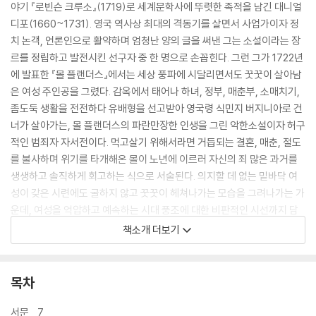
야기 『로빈슨 크루소』(1719)로 세계문학사에 뚜렷한 족적을 남긴 대니얼
디포(1660~1731). 영국 역사상 최대의 격동기를 살면서 사업가이자 정
치 논객, 언론인으로 활약하며 엄청난 양의 글을 써낸 그는 소설이라는 장
르를 정립하고 발전시킨 선구자 중 한 명으로 손꼽힌다. 그런 그가 1722년
에 발표한 『몰 플랜더스』에서는 세상 풍파에 시달리면서도 꿋꿋이 살아남
은 여성 주인공을 그렸다. 감옥에서 태어나 하녀, 정부, 매춘부, 소매치기,
좀도둑 생활을 전전하다 유배형을 선고받아 영국령 식민지 버지니아로 건
너가 살아가는, 몰 플랜더스의 파란만장한 인생을 그린 악한소설이자 허구
적인 범죄자 자서전이다. 먹고살기 위해서라면 거듭되는 결혼, 매춘, 절도
를 불사하며 위기를 타개해온 몰이 노년에 이르러 자신의 죄 많은 과거를
생생하고 솔직하게 회고하는 식으로 서술된다. 의지할 데 없는 밑바닥 여
성이 갖은 시련에도 굴하지 않고 꿋꿋이 헤쳐나가는 모습을 그려나가는 가
운데, 여성을 억압하고 예속하는 시대 풍조에 대한 비판적인 시선까지 담
아낸다. 그런 만큼 이 작품은 훗날 재발견되어 “몰은 여권운동가들이 수호
책소개 더보기
성인으로 여겨야 할 인물”이라 언급한 버지니아 울프를 비롯해 많은 이에
게 감명을 주었으며 영화와 드라마로도 꾸준히 만들어져왔다. 실제 인물의
회고록이라 착각하게 만들 정도로 현실감 있는 서사가 펼쳐지는 『몰 플랜
목차
더스』는 사실주의 소설의 효시로 꼽히며 디포를 ‘영국소설의 아버지’로 자
리매김시켰다.
서문 _7