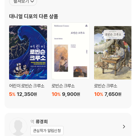
펼쳐보기
후 벽돌과 타일 제조업, 노예 무역업 등에 종사했으며, 이때의 경험이
『로빈슨 크루소』의 주요 소재가 되었다. 1698년 저술로는 최초인
대니얼 디포
의 다른 상품
『사업론』과, 국왕 윌리엄 3세를
어린이 로빈슨 크루소
로빈슨 크루소
로빈슨 크루소
5
12,350
10
9,900
10
7,650
%
%
%
원
원
원
역
류경희
관심작가 알림신청