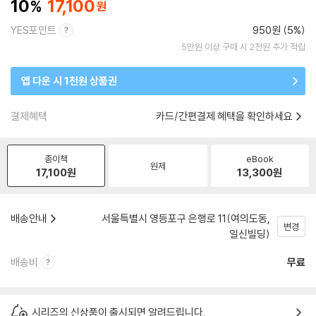
10
17,100
YES포인트
950원 (5%)
5만원 이상 구매 시 2천원 추가 적립
앱 다운 시 1천원 상품권
결제혜택
카드/간편결제 혜택을 확인하세요
종이책
eBook
원제
17,100
원
13,300
원
배송안내
서울특별시 영등포구 은행로 11(여의도동,
변경
일신빌딩)
배송비
무료
시리즈의 신상품이 출시되면 알려드립니다.