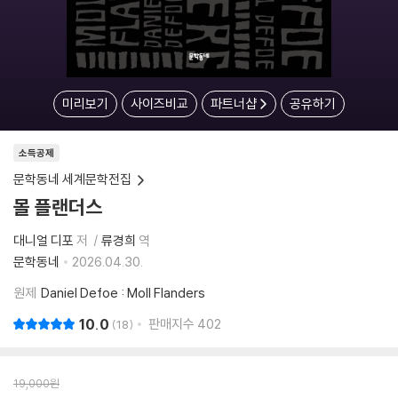
미리보기
사이즈비교
파트너샵
공유하기
소득공제
문학동네 세계문학전집
몰 플랜더스
대니얼 디포
저
류경희
역
문학동네
2026.04.30.
원제
Daniel Defoe : Moll Flanders
10.0
판매지수
402
18
19,000
원