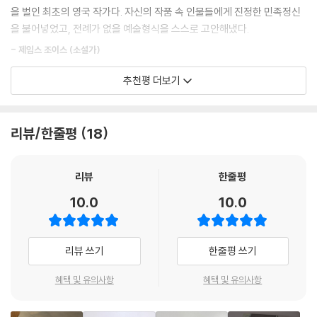
--- p.149
을 벌인 최초의 영국 작가다. 자신의 작품 속 인물들에게 진정한 민족정신
뉴게이트 감옥은 바로 『몰 플랜더스』의 주인공이 태어난 장소이자 평생 두
을 불어넣었고, 전례가 없을 예술형식을 스스로 고안해냈다.
려워하며 피해왔으나 결국 갇히게 되는 장소인데, 그후로도 디포는 채무로
물론 나 역시 내가 영위해온 삶에 대해 은밀한 양심의 가책을 안 느낀 것은
인해 그곳에 여러 차례 투옥되곤 했다.
- 제임스 조이스 (소설가)
아니었다. 평생 가장 큰 만족감을 느끼던 순간에도 그런 가책을 느꼈다. 그
러나 머리 위에서 섬뜩한 가난과 굶주림이라는 끔찍한 앞날이 유령처럼 도
추천평 더보기
특히 1713년 이후 총 열여덟 달의 수감생활을 하는 동안 접한 도둑, 해적,
디포가 창조해낸 여주인공 몰은 뻔뻔스럽고 매력적이며 총명하고 문란한
사리는 형편이었다. 나는 뒤를 돌아보는 일 자체가 불가능한 사람이었다.
노상강도, 위폐범에게서 갖가지 범죄자가 등장하는 『몰 플랜더스』의 소재
모험가다.
가난이 나를 이런 삶 속으로 빠져들게 했다면, 가난에 대한 두려움이 그것
를 얻게 된다. 정기간행물 〈리뷰〉(1704~1713)를 창간해 거의 홀로 집필
- 선데이 타임스
을 계속하게 만들었다. 스스로를 부양하기에 충분한 만큼의 돈만 저축한
리뷰/한줄평
18
하며 언론활동을 벌인 디포답게 뉴게이트 감옥에 투옥된 범죄자를 여럿 취
뒤에는 이런 삶과 완벽히 결별하겠노라 결심하곤 했지만, 이 결심은 아무
재하고 전설적인 대도와 강도의 전기를 집필함으로써 사회 밑바닥 계층의
런 무게감이 없어서 그가 찾아오기만 하면 깨끗이 사라졌다.
대담하고 아름다우며 뛰어난 재치를 지닌 몰은 최초의 영국소설 중 하나의
험난한 삶과 위기 속 인간의 생존 본능을 실감나게 그려낸 『몰 플랜더스』
리뷰
한줄평
--- p.183
여주인공이 되기에 이상적인 자격을 갖추고 있다. 디포는 재치, 용기, 진취
창작의 토대를 마련했다. 뉴게이트 감옥에 수감되었던 여자 소매치기 몰
성이 여성에게 얼마나 소중한 자질인지를 매우 강력하게 전달한다.
10.0
10.0
킹, 미모의 여자로 남장을 하고 다니며 범죄 행각을 벌인 일명 ‘지갑 따내기
여러 면으로 볼 때 내가 이 사건의 최대 피해자라는 생각이 들었지만, 쫄딱
명수 몰’ 메리 프리스 등 당시 악명 높았던 인물들에게서 영감을 받기도 했
- 니컬라 레이시 (법학자)
망해서 재산이 한푼도 남지 않게 됐다는 그의 말이 내 마음을 지극히 심란
다. 이렇듯 자신의 수감생활과 실제 범죄자들에게서 얻어낸 소재와 더불
하게 만들었다. “세상에! 정말 끔찍한 사기예요. 결국 우리 둘 다 이중 기만
리뷰 쓰기
한줄평 쓰기
어, 우여곡절 많은 삶에서 체득한 풍부한 경험과 통찰에 기반해 매력적인
수세기가 지난 지금 읽어도 여전히 신선하다. 인간미가 넘치며 그 시대의
을 토대로 결혼을 하고 지금 여기 있게 된 것이네요. 이번 일이 실패로 끝나
여성 악한을 주인공으로 내세운 『몰 플랜더스』를 탄생시켰다.
모습을 너무나 생생하게 그려냈다.
는 바람에 당신은 끝장이 난 것 같군요. 제게 정말로 많은 재산이 있었다 해
혜택 및 유의사항
혜택 및 유의사항
- 데일리 메일
도 당신이 무일푼이니 저도 사기를 당한 셈이었을 테고요.”
“도둑질을 하지 않도록 제게 가난을 주지 마옵소서”
--- p.225