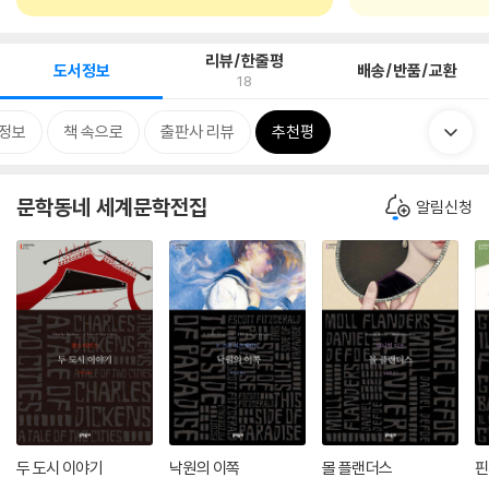
리뷰/한줄평
도서정보
배송/반품/교환
18
정보
책 속으로
출판사 리뷰
추천평
문학동네 세계문학전집
알림신청
두 도시 이야기
낙원의 이쪽
몰 플랜더스
핀