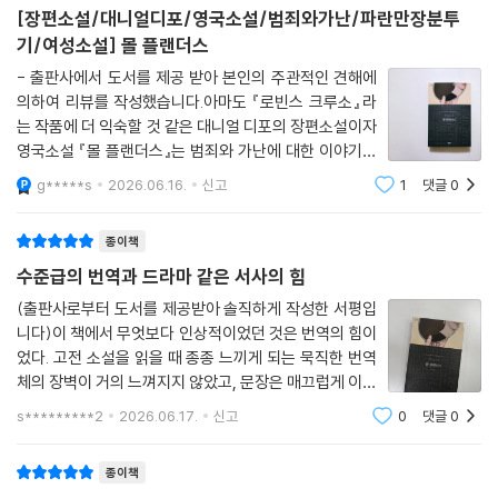
람이기에, 내 모든 이야기의 진정한 교훈은 독자 여러분의 양식과 판단력
술을 발휘하며 요행히 발각되지 않고 수년간 생계를 이어간다. 거듭된 범
[장편소설/대니얼디포/영국소설/범죄와가난/파란만장분투
을 동원하여 모아보시라고 놓아두겠다. 그저 나는 더없이 악했고 불행했던
죄 행각 끝에 결국 체포되어 뉴게이트 감옥에 투옥된 몰은 절망에 빠져 있
기/여성소설] 몰 플랜더스
한 여자의 경험이, 그 내용을 읽으시는 모든 분께 유용한 경고의 보고寶庫
는 와중에 전남편들 중 진정으로 사랑했던 제미와 극적으로 재회하는
- 출판사에서 도서를 제공 받아 본인의 주관적인 견해에
가 되기만 바랄 뿐이다.
데……
의하여 리뷰를 작성했습니다.아마도 『로빈스 크루소』라
--- pp.405-406
는 작품에 더 익숙할 것 같은 대니얼 디포의 장편소설이자
여성에게 부당한 현실에 맞선 선구적 페미니스트
영국소설 『몰 플랜더스』는 범죄와 가난에 대한 이야기를
나는 다른 사람들처럼 “악마라는 놈은 종종 그림에서처럼 시커먼 모습이
자기 운명의 당당한 개척자 ‘몰 플랜더스’
하고 있는 여성소설이기도 한데 작품의 주인공인 책 제목
g*****s
2026.06.16.
신고
1
댓글
0
아니다”라는 말은 못하겠다. 진정 뉴게이트 감옥은 그 어느 색깔로도 생생
이기도 한 몰 플랜더스. 몰은 태어난 곳이 감옥이었고 이
히 그려낼 수 없는 곳이었다. 또한 직접 그곳에서 고생해보지 않는 한 그 어
후 다양한 일을 하기도 했지만 그만큼이
50대가 되어서야 픽션을 집필하기 시작한 디포는 『로빈슨 크루소』의 대성
떤 영혼의 소유자도 제대로 이해할 수 없는 곳이었다. 그러나 지옥조차도
종이책
공으로 고무받은데다 경제적 어려움을 타개하려는 의지도 발휘해 소설 창
세월이 흐르다보면 서서히 자연스러운 곳이 되어가고, 견딜 만한 곳이 되
수준급의 번역과 드라마 같은 서사의 힘
작에 더욱 몰두하는데, 1720년 이후 정력적으로 쏟아낸 작품들 중 하나가
어가고, 심지어 살기 좋은 곳으로 변해가는 법이다. 이런 사실은, 앞서 말했
『몰 플랜더스』다. 당시 유행하던 문학 양식으로 사회 밑바닥 인물들이 등
(출판사로부터 도서를 제공받아 솔직하게 작성한 서평입
듯이 직접 그런 곳을 체험해본 사람이 아니면 도저히 이해할 수 없다.
니다)이 책에서 무엇보다 인상적이었던 것은 번역의 힘이
장하는 ‘악한소설’과 ‘허구적인 범죄자 자서전’을 절묘히 결합해 집필된 이
--- p.417
었다. 고전 소설을 읽을 때 종종 느끼게 되는 묵직한 번역
소설은, 『로빈슨 크루소』와 유사하게 주인공의 타락과 회개, 신의 섭리와
체의 장벽이 거의 느껴지지 않았고, 문장은 매끄럽게 이어
죄의 자각, 영적 각성, 영혼의 재탄생과 보상이라는 패턴을 보인다는 점에
내가 난생처음으로 진정한 회개의 조짐을 느낀 것이 바로 이때였다. 바로
졌다. 번역가의 힘 덕분에 이 작품은 18세기 영국 소설이
서 역시 당시에 인기를 끈 ‘영적 자서전’의 특징을 띠고 있기도 하다. 이처
s*********2
2026.06.17.
신고
0
댓글
0
이때부터 혐오감을 느끼며 내 지난 과거를 되돌아보기 시작한 것이다. 일
라는 시대적/공간적 거리감을 지웠고, 한 여성이 세상 속
럼 당시 대중적이었던 문학 양식의 영향을 흡수하긴 했으나, 경직된 도덕
에서 살아남기 위해 분투하는 이야기 자체에
단 내세의 모습이 머릿속에 그려지면 나 같은 사람들은 이곳 현세에서의
체계에 거침없이 도전하며 불리한 여건을 딛고 자립하는 여성상을 제시했
종이책
일을 새로운 방식으로 본다고 한다. 과연 내게도 모든 일이 그전과 사뭇 다
다는 점에서, 『몰 플랜더스』는 도발적이고 획기적이다.