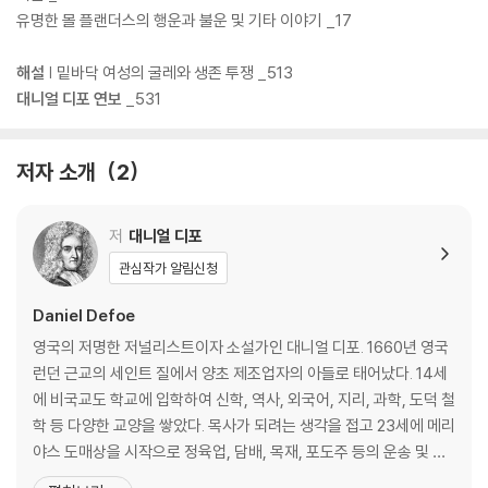
유명한 몰 플랜더스의 행운과 불운 및 기타 이야기 _17
★ 죽기 전에 읽어야 할 책 1001권 ★ 2009년 가디언 ‘모두의 필독 소설’ 1
000권
해설
| 밑바닥 여성의 굴레와 생존 투쟁 _513
★ 2015년 BBC ‘위대한 영국소설’ 100권
대니얼 디포 연보
_531
★ 1965·1996 영화, 1996 드라마 〈몰 플랜더스〉 원작소설
저자 소개
2
저
대니얼 디포
관심작가 알림신청
Daniel Defoe
영국의 저명한 저널리스트이자 소설가인 대니얼 디포. 1660년 영국
런던 근교의 세인트 질에서 양초 제조업자의 아들로 태어났다. 14세
에 비국교도 학교에 입학하여 신학, 역사, 외국어, 지리, 과학, 도덕 철
학 등 다양한 교양을 쌓았다. 목사가 되려는 생각을 접고 23세에 메리
야스 도매상을 시작으로 정육업, 담배, 목재, 포도주 등의 운송 및 수
출입 교역업에 투자했다. 31세에 파산해 감옥에 잠시 투옥되었고, 이