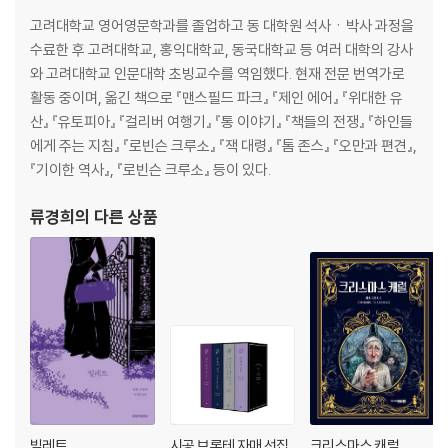
고려대학교 영어영문학과를 졸업하고 동 대학원 석사ㆍ박사 과정을
수료한 후 고려대학교, 홍익대학교, 동국대학교 등 여러 대학의 강사
와 고려대학교 인문대학 초빙교수를 역임했다. 현재 전문 번역가로
활동 중이며, 옮긴 책으로 『맨스필드 파크』 『제인 에어』 『위대한 유
산』 『유토피아』 『걸리버 여행기』 『통 이야기』 『책들의 전쟁』 『하인들
에게 주는 지침』 『로빈슨 크루소』 『잭 대령』 『톰 존스』 『오만과 편견』,
『기이한 역사』, 『로빈슨 크루소』 등이 있다.
류경희
의 다른 상품
빌레트
시공 브론테 자매 선집
크리스마스 캐럴