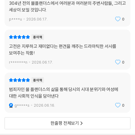
304년 전의 몰플랜더스에서 여러분과 여러분의 주변사람들, 그리고
이다.
세상이 보일 것입니다.
『몰 플랜더스』에서 다뤄지는 여성의 권리와 대우, 결혼 제도의 문제는 본
p****u
2026.06.17.
0
질적으로 결혼을 경제적 사업으로 여겼던 당시의 계약적 결혼관과 모든 인
간이 신 앞에 평등하다는 평등주의 인간관에 근거한다고 볼 수도 있다. 이
종이책
런 결혼관과 인간관의 완전한 실현과는 거리가 멀었던 당시 영국에서, 몰
고전은 지루하고 재미없다는 편견을 깨주는 드라마틱한 서사를
은 울프의 지적처럼 불완전한 시대 상황을 개선하고자 했던 선구자적 페미
보여주는 작품!
니스트라 할 수 있다. _류경희(옮긴이)
r*******n
2026.06.17.
0
종이책
범죄자인 몰 플랜더스의 삶을 통해 당시의 시대 분위기와 여성에
대한 사회적 인식을 담아낸다
g*****s
2026.06.16.
0
한줄평 전체보기