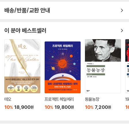
배송/반품/교환 안내
이 분야 베스트셀러
테오
프로젝트 헤일메리
동물농장
1
10
18,900
10
19,800
10
7,200
1
%
%
%
원
원
원