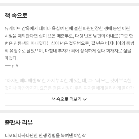
책 속으로
뉴게이트 감옥에서 태어나 육십여 년에 걸친 파란만장한 생애 동안 어린
시절을 제외한다면 십이 년은 매춘부로, 다섯 번은 남편의 아내로(그중 한
번은 친동생의 아내였다), 십이 년은 절도범으로, 팔 년은 버지니아의 중범
죄 유형수로 살았으며, 마침내 부자가 되어 정직하게 살다 회개자로 삶을
마쳤다.
--- p.5
“하지만 베티에겐 딱 한 가지 부족한 게 있는데, 그로써 모든 것이 부족한
것이나 마찬가지지. 요즘은 결혼 시장이 우리 여자들에게 불리하게 돌아가
고 있어. 말하자면 어떤 아가씨가 미모, 좋은 가문, 훌륭한 가정교육, 위트,
책 속으로 더보기
양식, 예의범절, 겸손함 등을 다 갖추고 있다고 해도, 아니 최대한 많이 갖
추고 있다고 해도, 돈 한푼 없는 빈털터리면 아무짝에도 쓸모없는 존재라
는 거지. 앞에서 말한 모든 덕목이 하나도 없는 것이나 마찬가지라고. 요새
출판사 리뷰
는 오로지 돈만이 여자의 추천장이야. 이익은 몽땅 남자가 다 차지하고.”
--- pp.38-39
디포의 다사다난한 인생 경험을 녹여낸 야심작