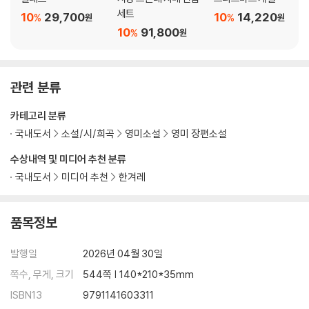
세트
10
29,700
10
14,220
%
%
원
원
10
91,800
%
원
관련 분류
카테고리 분류
국내도서
소설/시/희곡
영미소설
영미 장편소설
수상내역 및 미디어 추천 분류
국내도서
미디어 추천
한겨레
품목정보
발행일
2026년 04월 30일
쪽수, 무게, 크기
544쪽 | 140*210*35mm
ISBN13
9791141603311