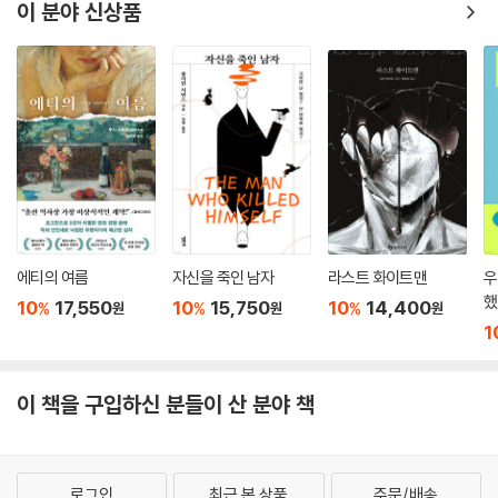
이 분야 신상품
에티의 여름
자신을 죽인 남자
라스트 화이트맨
우
했
10
17,550
10
15,750
10
14,400
%
%
%
원
원
원
1
이 책을 구입하신 분들이 산 분야 책
로그인
최근 본 상품
주문/배송