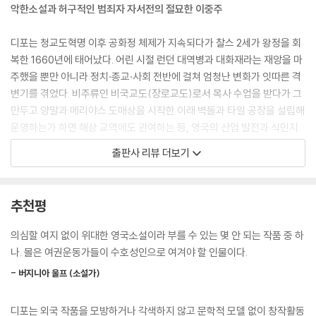
악한소설과 허구적인 범죄자 자서전의 절묘한 이중주
여자들이 자신의 자리를 굳게 지키며 물러서지 않고, 연인이라 자칭하는
남자들에게 무시당할 땐 화를 낼 수 있으며, 싫으면 싫다고 말하고 거절을
디포는 청교도혁명 이후 공화정 체제가 지속되다가 찰스 2세가 왕정을 회
두려워하지 않는 존재임을 남자들에게 당당히 알린다면, 남자들에게서 늘
복한 1660년에 태어났다. 어린 시절 런던 대역병과 대화재라는 재앙을 마
이익만 얻어내리라는 것보다 더 확실한 점은 없다. 남자들은 여자들의 수
주했을 뿐만 아니라 정치·종교·사회 전반에 걸쳐 엄청난 변화가 잇따른 격
가 더 많다고 말하면서 우리 여자들에게 마구 모욕을 가한다. [……] 진실
변기를 겪었다. 비주류인 비국교도(장로교도)로서 목사 수업을 받다가 그
을 말하자면, 여자들의 불리한 여건은 남자들로서 지극히 수치스러워해야
만두고 양말과 메리야스 도매상을 시작한 이래 벽돌과 타일 공장을 설립해
할 사항이며, 이는 오직 우리 시대가 워낙 부도덕하고 성도덕이 문란하기
운영하는가 하면 해상 교역에도 관여하는 등, 영국의 산업 발전과 식민지
때문이라고, 요컨대 착한 여자들이 마땅히 관계를 맺어야 하는 남자들은
건설에 발맞춰 야심차게 경제활동을 벌인 사업가이기도 했다. 그러나 디포
출판사 리뷰 더보기
지극히 적어진 반면 위험을 무릅쓰고 몸을 맡기기에나 알맞은 남자들만 도
스스로 “나보다 더 많은 운명의 변화를 겪어본 사람은 없을 것이다. 나는
처에서 발견할 수 있기 때문이라고 말하겠다.
열세 번이나 부자였다가 가난해졌다”라고 말했듯 수차례 사업에 실패해
--- p.118
큰 빚을 지고 평생 고생했다. 사업보다는 글쓰기에 더 재능을 드러내며, 교
추천평
회와 국가의 위선을 거침없이 풍자한 정치 팸플릿 작가로 활약하면서 대중
“대체 어떤 참혹한 불운이 너를 이곳까지 오게 했단 말이냐? 그것도 내 아
의 호응을 얻었다. 명예혁명을 통해 즉위한 네덜란드 출신의 국왕 윌리엄
의심할 여지 없이 위대한 영국소설이라 부를 수 있는 몇 안 되는 작품 중 하
들 품으로 말이다! 운도 지독히 없는 것아! 아아, 이제 우린 모두 파멸이구
3세를 옹호한 『순수 혈통의 영국인』(1701)으로 이름을 알린 후 『비국교도
나. 몰은 여권운동가들이 수호성인으로 여겨야 할 인물이다.
나! 제 남동생과 결혼을 하다니! 아이까지 셋이나 낳고, 그중 살아남은 두
를 다루는 지름길』을 통해 영국국교회(성공회)를 모독했다는 혐의로 170
아이가 한 몸, 한 핏줄이라니! 내 아들과 내 딸이 남편과 아내로 잠자리에
- 버지니아 울프 (소설가)
3년 뉴게이트 감옥에 투옥되고 형틀을 쓴 모습이 공개되는 고초를 겪으며
들었다니! 이 모든 게 영원히 혼란스럽고 미친듯 심란한 일이 될 거다! 아
유명세를 치른다.
아, 가엾은 우리 가족! 이제 우리는 어찌된단 말이냐?”
디포는 외국 작품을 모방하거나 각색하지 않고 문학적 모델 없이 창작활동