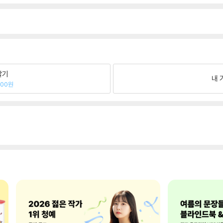
팔기
내 
600원