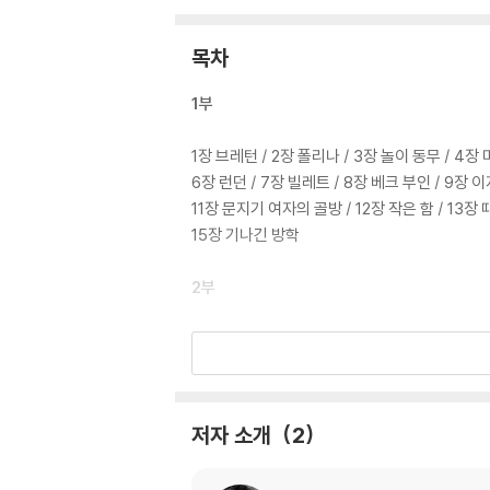
목차
1부
1장 브레턴 / 2장 폴리나 / 3장 놀이 동무 / 4
6장 런던 / 7장 빌레트 / 8장 베크 부인 / 9장 
11장 문지기 여자의 골방 / 12장 작은 함 / 13
15장 기나긴 방학
2부
16장 그리운 옛날 / 17장 라 테라스 / 18장 우
20장 음악회 / 21장 반응 / 22장 편지 / 23장
25장 백작의 어린 딸 / 26장 편지 묻기 / 27장
저자 소개
2
3부