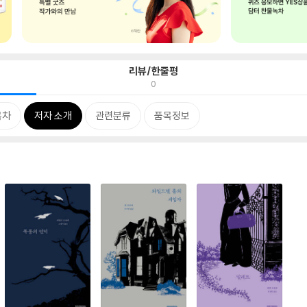
리뷰/한줄평
0
목차
저자 소개
관련분류
품목정보