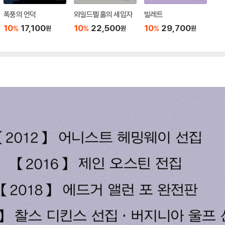
폭풍의 언덕
와일드펠 홀의 세입자
빌레트
10
17,100
10
22,500
10
29,700
%
%
%
원
원
원