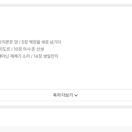
장 마치몬트 양 / 5장 책장을 새로 넘기다
이지도르 / 10장 의사 존 선생
장 때아닌 재채기 소리 / 14장 생일잔치
리의 다툼 / 19장 클레오파트라
목차 더보기
 와스디 / 24장 바송피에르 씨
 크레시 호텔