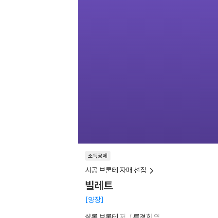
소득공제
시공 브론테 자매 선집
빌레트
양장
샬롯 브론테
저
류경희
역