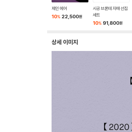
제인 에어
시공 브론테 자매 선집
세트
10
22,500
%
원
10
91,800
%
원
상세 이미지