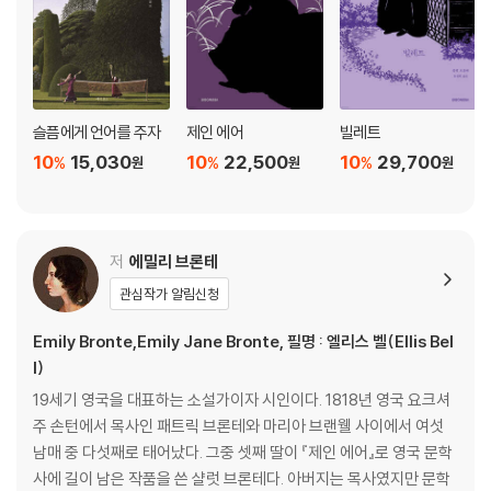
슬픔에게 언어를 주자
제인 에어
빌레트
10
15,030
10
22,500
10
29,700
%
%
%
원
원
원
저
에밀리 브론테
관심작가 알림신청
Emily Bronte,Emily Jane Bronte, 필명 : 엘리스 벨(Ellis Bel
l)
19세기 영국을 대표하는 소설가이자 시인이다. 1818년 영국 요크셔
주 손턴에서 목사인 패트릭 브론테와 마리아 브랜웰 사이에서 여섯
남매 중 다섯째로 태어났다. 그중 셋째 딸이 『제인 에어』로 영국 문학
사에 길이 남은 작품을 쓴 샬럿 브론테다. 아버지는 목사였지만 문학