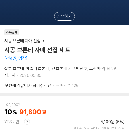
공유하기
소득공제
시공 브론테 자매 선집
시공 브론테 자매 선집 세트
전4권, 양장
샬롯 브론테
에밀리 브론테
앤 브론테
저
박산호
고정아
역
외 2명
시공사
2026.05.30.
첫번째 리뷰어가 되어주세요
판매지수
126
102,000
원
10
91,800
YES포인트
5,100원 (5%)
5만원 이상 구매 시 2천원 추가 적립