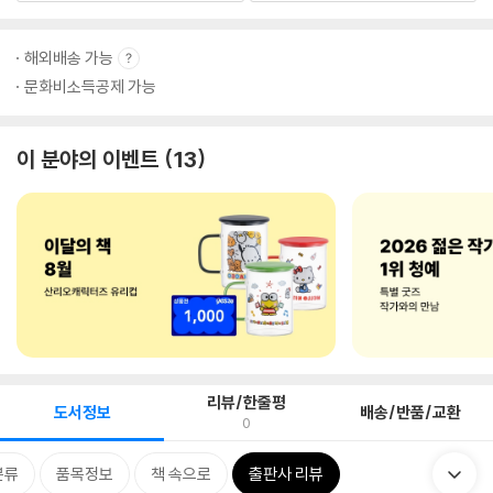
해외배송 가능
문화비소득공제 가능
이 분야의 이벤트
13
리뷰/한줄평
도서정보
배송/반품/교환
0
분류
품목정보
책 속으로
출판사 리뷰