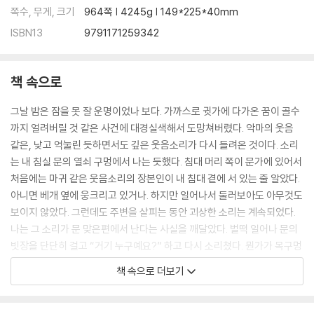
쪽수, 무게, 크기
964쪽 | 4245g | 149*225*40mm
ISBN13
9791171259342
책 속으로
그날 밤은 잠을 못 잘 운명이었나 보다. 가까스로 귓가에 다가온 꿈이 골수
까지 얼려버릴 것 같은 사건에 대경실색해서 도망쳐버렸다. 악마의 웃음
같은, 낮고 억눌린 듯하면서도 깊은 웃음소리가 다시 들려온 것이다. 소리
는 내 침실 문의 열쇠 구멍에서 나는 듯했다. 침대 머리 쪽이 문가에 있어서
처음에는 마귀 같은 웃음소리의 장본인이 내 침대 곁에 서 있는 줄 알았다.
아니면 베개 옆에 웅크리고 있거나. 하지만 일어나서 둘러보아도 아무것도
보이지 않았다. 그런데도 주변을 살피는 동안 괴상한 소리는 계속되었다.
나는 그 소리가 문 맞은편에서 난다는 사실을 깨달았다. 벌떡 일어나 문의
빗장을 단단히 걸고 “거기 누구예요?” 하고 다시 소리쳤다. 뭔가가 목구멍
을 울리며 신음했다. 이어 복도에서 3층 층계 쪽으로 향하는 발소리가 났
책 속으로 더보기
다.
---「제인 에어」중에서