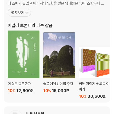
에 조예가 깊었고 아버지의 영향을 받은 남매들은 10대 초반부터 산
문과 시로 습작을 한다. 목사였던 아버지를 따라 하워스 교구에서 자
펼쳐보기
라났는데, 세 살 때 어머니가 사망하고 청소년기에 세 명의 언니들도
병사했다. 월터 스콧, 바이런, 셸리 등의 작품을 좋아했고, 이야기를
에밀리 브론테
의 다른 상품
짓고 일기 쓰기를 즐겼다. 에밀리는
이 삶은 충분한가
슬픔에게 언어를 주자
정원 이야기 + 고독 이
야기
10
12,600
10
15,030
%
%
원
원
10
30,600
%
원
저
앤 브론테