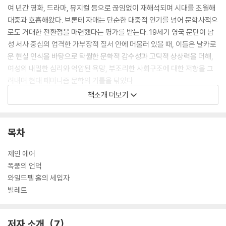
여 년간 영화, 드라마, 뮤지컬 등으로 끊임없이 재해석되며 시대를 초월해
대중과 호흡해왔다. 브론테 자매는 단순한 대중적 인기를 넘어 문학사적으
로도 거대한 전환점을 마련했다는 평가를 받는다. 19세기 영국 문단이 남
성 서사 중심의 엄격한 가부장적 질서 안에 머물러 있을 때, 이들은 날카로
운 현실 인식을 바탕으로 탁월한 문학적 감수성과 고딕적 상상력을 더해,
여성의 내밀한 심리와 억압된 욕망, 부조리한 사회구조에 대한 저항을 그
려내며 현대 페미니즘 문학의 기틀을 닦았다.
책소개 더보기
‘시공 브론테 자매 선집’은 세 자매의 시작과 끝을 아우르는 대표작 4종을
엄선하여 브론테 문학의 지도를 완성했다. 샬럿 브론테는 관습에 굴복하지
않는 주체적 여성상의 탄생을 알린 대표작 《제인 에어》와 더불어, 고립된
목차
환경 속 여성의 심리를 치밀하게 해부한 자전적 소설 《빌레트》를 통해 현
실과 열망 사이의 갈등을 섬세하게 보여준다. 에밀리 브론테는 유일한 소
제인 에어
설이자 영문학 최고의 걸작 중 하나로 손꼽히는 《폭풍의 언덕》에서 사랑,
폭풍의 언덕
증오, 고독 등 인간 본연의 원초적 감정을 형이상학적 경지로 끌어올리며
와일드펠 홀의 세입자
경이로움을 선사한다. 또한 시대를 앞선 통찰을 보여주었음에도 오랫동안
빌레트
언니들의 명성에 가려져 과소평가되어왔던 막내 앤 브론테는 《와일드펠
홀의 세입자》를 통해 견고한 가부장제 속에서 여성에게 가해지던 폭력을
저자 소개
7
고발하고 여성의 독립을 외치며 당대 사회에 가장 큰 충격을 안겼던 선구