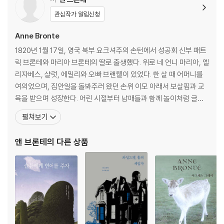
관심작가 알림신청
Anne Bronte
1820년 1월 17일, 영국 북부 요크셔주의 손턴에서 성공회 신부 패트
릭 브론테와 마리아 브론테의 딸로 출생했다. 위로 네 언니 마리아, 엘
리자베스, 샬럿, 에밀리와 오빠 브랜웰이 있었다. 한 살 때 어머니를
여의었으며, 집안일을 돌봐주러 왔던 손위 이모 아래서 보살핌과 교
육을 받으며 성장한다. 어린 시절부터 남매들과 함께 놀이처럼 글을
쓰던 앤은 1831년, 샬럿이 로헤드 학교로 떠나고 나자 에밀리와 함께
펼쳐보기
가상 세계 ‘곤달’을 창조하여 이에 대한 산문과 시를 집필한다. 1835
년, 로헤드 학교의 교사가 된 샬럿을 따라 학생으로 갔던 에밀리가 향
앤 브론테
의 다른 상품
수병으로 인해 집으로 돌아오고 앤