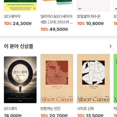
요?”
“물론 아니죠.”
빌레트Villette(1853년)
“네. 여자아이는 부드럽고 섬세하게 양육하시겠지요. 온실의 화초처럼요.
오디세이아
일리아스&오디세이아
호밀밭의 파수꾼
오
샬럿 브론테의 자전적 소설이자
세트 (고대 그리스어 완
남에게 지시와 도움을 구하라고 가르치고, 악을 아예 알지도 못하게끔 최
10
24,300
10
10,800
1
%
%
원
원
살아생전 발표한 마지막 소설
역본)
대한 차단하시겠지요. 그런데, 왜 이런 차별을 하는지 알려주시겠어요? 여
10
49,500
%
원
***
자아이는 덕을 갖추지 못했다고 생각하시기 때문인가요?”
모든 기반을 잃고 기댈 곳 하나 없는 루시 스노는 영국을 떠나 낯선 이국의
---「와일드펠 홀의 세입자」중에서
도시 빌레트에서 기숙학교 교사로 살아가기 시작한다. 타국의 환경과 낯선
이 분야 신상품
인간관계 속에서 고독한 일상을 이어가던 그녀는, 학교 안팎의 인물들과
“이모가 아무리 구구절절 말씀하셔도 저는 그 사람을 굳게 믿어요. 그의 행
얽히며 점차 자신의 내면과 마주하게 된다. 외부의 사건과 내면의 변화가
복을 보장할 수만 있다면 기꺼이 제 행복을 걸 수도 있어요. 더 훌륭한 남자
교차하며 조용한 긴장을 만들어간다.
들은 자기 이익만 생각하는 여자들이 가져가라죠. 설령 그 사람이 나쁜 짓
을 했더라도, 예전에 저지른 잘못의 결과에서 그를 건져내어 바른길로 인
도하기 위해 정진한다면 헛된 인생은 아닐 거예요. 주께서 제게 성공을 허
락해주시기를!”
---「와일드펠 홀의 세입자」중에서
눈물이 왈칵 솟구쳐 베개와 팔과 머리카락을 적셨다. 터져 나오는 눈물의
오디세이
반항하는 인간
시지프 신화
적
뒤를, 더없이 비통한 생각이 밀려드는 침울한 시간이 이어받았다. 하지만
18,000
10
20,700
10
13,500
1
%
%
원
원
원
나는 내 선택을 후회하지 않았다. 철회할 생각도 없었다. 뒤로 물러나기보