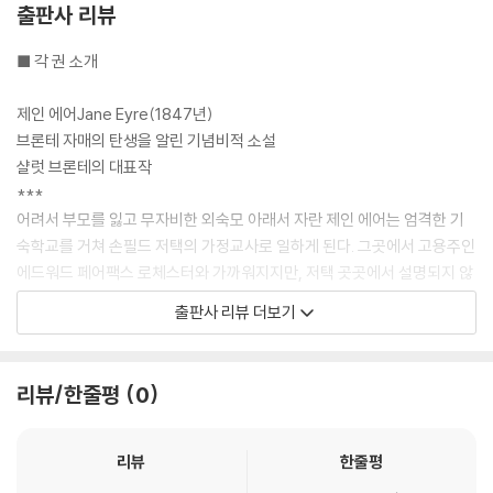
출판사 리뷰
“제가 무슨 자동인형인 줄 아세요? 감정도 없는 기계로 아세요? 입에 문
빵 조각을 뺏기고 컵에 담긴 저의 생명수가 엎질러지는 것을 보고도 참고
■ 각 권 소개
견딜 수 있을 것 같아요? 제가 가난하고 미천하고 못생기고 체구도 왜소하
다고 해서 영혼도 감정도 없다고 생각하세요? 잘못 생각하셨어요! 저도 당
제인 에어Jane Eyre(1847년)
신과 마찬가지로 영혼도 있고 당신과 똑같은 감정도 있어요.”
브론테 자매의 탄생을 알린 기념비적 소설
---「제인 에어」중에서
샬럿 브론테의 대표작
***
나는 기절할 듯한 공포에 사로잡혀서 팔을 거두려고 했지만 그 손은 내 팔
어려서 부모를 잃고 무자비한 외숙모 아래서 자란 제인 에어는 엄격한 기
을 꼭 붙들었고, 서글픈 목소리가 흐느끼며 말했다.
숙학교를 거쳐 손필드 저택의 가정교사로 일하게 된다. 그곳에서 고용주인
“들여보내줘, 들여보내줘!”
에드워드 페어팩스 로체스터와 가까워지지만, 저택 곳곳에서 설명되지 않
“누구야?” 내가 그 손을 떼어내려고 하면서 물었다.
는 기이한 사건들이 이어지며 불안한 기류가 감돈다. 사랑이 깊어질수록
출판사 리뷰 더보기
“캐서린 린턴.” 떨리는 목소리가 대답했다(왜 린턴이 떠올랐을까? 책에는
신분 차이라는 현실 앞에서 갈등은 깊어지고, 곧 제인은 감춰진 진실과 마
‘언쇼’라는 이름이 린턴보다 스무 배는 많이 적혀 있었는데). “이제 집에 왔
주하게 된다.
어. 히스 벌판에서 길을 잃었어!”
리뷰/한줄평
0
그런 말소리가 들리는 가운데, 창밖에 어린애 얼굴이 희미하게 떠올랐다.
폭풍의 언덕Wuthering Heights(1847년)
공포심은 나를 잔인하게 만들었다. 이 수수께끼의 존재를 떼어내려고 해봐
문학사상 가장 파괴적이고도 아름다운 사랑 이야기
야 소용없다는 생각이 들자, 나는 그것의 손목을 깨진 유리 위로 당겨서 앞
천재 작가 에밀리 브론테가 남긴 단 하나의 소설
리뷰
한줄평
뒤로 문질렀다. 피가 흘러 이불을 적셨다. 그래도 그것은 계속 “들여보내
***