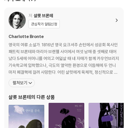
자적 면모를 확인시켜준다.
저
샬롯 브론테
비록 30년 남짓한 짧은 생을 살았으나, 이들이 삶과 현실에 맞서 잉크로
관심작가 알림신청
써 내려간 치열한 투쟁의 기록은 오늘날 ‘최초의 페미니즘 문학’이라는 찬
사와 함께 다시금 조명받고 있다. 페미니즘 저작들이 주목받고 역사 속 여
Charlotte Bronte
성 예술가들에 대한 재평가 작업이 활발한 현시점에서, 이번 선집은 고전
영국의 여류 소설가. 1816년 영국 요크셔주 손턴에서 성공회 목사인
의 가치를 현대적 맥락으로 잇는 뜻깊은 기회가 될 것이다. 또한 그간 ‘헤밍
패트릭 브론테와 마리아 브랜웰 사이에서 여섯 남매 중 셋째로 태어
웨이 선집’, ‘제인 오스틴 전집’, ‘에드거 앨런 포 완전판’, ‘찰스 디킨스 선집’
났다.5세에 어머니를 여의고 여덟살 때 네 자매가 함께 카우언브리지
등으로 호평받아온 시공사 ‘작가 선집’의 미학을 계승하여, 소장 가치를 극
기숙학교에 입학했으나, 극도의 열악한 환경으로 이듬해에 두 언니
대화한 디자인과 현대적 감각에 맞춘 정교한 번역을 선보인다. 억압적인
마저 폐결핵에 걸려 사망한다. 어린 샬럿에게 육체적, 정신적으로 큰
환경 속에서도 영혼만큼은 누구보다 자유로웠던 이들의 문장은 오늘날 독
충격을 남긴 이 경험은 훗날『제인 에어』(1847)의 로우드 기숙학교
자들에게 스스로의 삶을 사랑하고 삶을 위해 투쟁할 힘과 용기를 전한다.
펼쳐보기
로 재현된다. 1825년부터 동생 에밀리 브론테와 5년간 집에서 독학
‘시공 브론테 자매 선집’은 고전 애호가는 물론 자기 삶의 주인이 되고자 하
으로 공부를 했으며, 샬럿은 시를 쓰기 시작한다. 여동생 에밀리는
는 현대 독자들 모두에게 서재를 채울 완벽한 컬렉션이 되어줄 것이다.
샬롯 브론테
의 다른 상품
『폭풍의 언덕』을, 앤은 『에그니스 그레이』