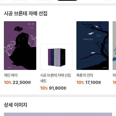
시공 브론테 자매 선집
제인 에어
시공 브론테 자매 선집
폭풍의 언덕
와
세트
10
22,500
10
17,100
1
%
%
원
원
10
91,800
%
원
상세 이미지