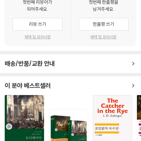
줘!” 하고 울부짖으며 내 팔을 놓지 않았다. 나는 공포로 거의 정신이 나갈
첫번째 리뷰어가
첫번째 한줄평을
버려진 소년 히스클리프는 캐서린의 아버지인 언쇼 씨의 눈에 띄어 이들
되어주세요.
남겨주세요.
지경이었다.
가족의 울타리 안에서 함께 성장한다. 히스클리프와 캐서린은 떼려야 뗄
---「폭풍의 언덕」중에서
수 없는 관계가 되지만, 신분과 재산이라는 장벽은 그들을 갈라놓는다. 캐
리뷰 쓰기
한줄평 쓰기
서린과 함께할 수 없다는 절망감, 자신을 냉대하는 이들에 대한 분노에 사
“내가 히스클리프를 사랑하는 건 그 애가 잘생겨서가 아니야, 넬리. 그건
로잡혀 히스클리프는 점차 괴물이 되어간다. 그리고 그가 홀연히 집을 떠
혜택 및 유의사항
혜택 및 유의사항
히스클리프가 나보다 더 나 같아서야. 우리 영혼이 무엇으로 만들어졌건,
났다가 몇 년 만에 엄청난 부자가 되어 돌아오면서, 억눌렸던 감정과 갈등
그와 나의 영혼은 똑같아. 하지만 린턴하고 나는 달빛과 번개만큼, 서리와
이 폭발하기 시작한다.
불꽃만큼 다르지.”
---「폭풍의 언덕」중에서
배송/반품/교환 안내
와일드펠 홀의 세입자The Tenant of Wildfell Hall(1848년)
샬럿 브론테에 의해 한때 인쇄마저 중단되었던 급진적 페미니즘 소설
“죄송합니다만 그레이엄 부인, 너무 멀리 가셨습니다. 소년에게 인생의 덫
최초의 여성 해방운동 선언문
이 분야 베스트셀러
으로 뛰어들라고 가르쳐야 한다는 뜻이 아닙니다. 또 유혹을 극복함으로써
***
덕을 발휘하기 위해 일부러 유혹을 추구해야 한다고도 말하지 않았습니다.
아름답고 신비로운 과부 헬렌이 어린 아들과 함께 외딴 저택 와일드펠 홀
제 말은 적의 무장을 해제시키고 약화시키기보다는 우리의 영웅을 무장시
에 정착하면서 주민들의 호기심을 불러일으킨다. 헬렌은 과거를 철저히 숨
키고 강하게 만드는 편이 더 낫다는 겁니다. 참나무 묘목을 온실에서 밤낮
기고 이웃들도 멀리하며 살아가지만, 젊은 농장주 길버트 마컴과는 서로
으로 보살피고 바람 한 점 맞지 않게끔 보호해가며 기른다면, 그 묘목이 산
호감을 느끼고 서서히 친분을 쌓아간다. 한편 오지랖 넓고 수다스러운 마
비탈에서 온갖 비바람, 심지어 폭풍을 견디며 자란 나무처럼 튼튼하게 자
을 사람들에 의해 헬렌을 둘러싼 낯뜨거운 스캔들이 폭로되고 마는데…….
라나리라 기대할 수는 없을 겁니다.”
헬렌은 왜 다 스러져가는 외딴 저택에 숨어 사는 걸까, 그녀가 지키려 하는
“인정합니다. 하지만 마컴 씨, 여자아이에게도 같은 논리를 적용하시겠어
비밀은 무엇인가.