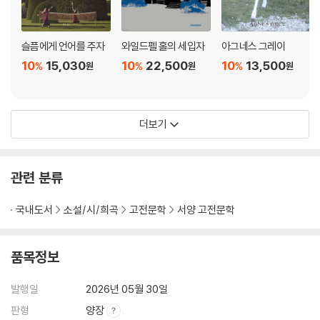
슬픔에게 언어를 주자
와일드펠 홀의 세입자
아그네스 그레이
10
15,030
10
22,500
10
13,500
%
%
%
원
원
원
더보기
관련 분류
국내도서
소설/시/희곡
고전문학
서양 고전문학
품목정보
발행일
2026년 05월 30일
판형
양장