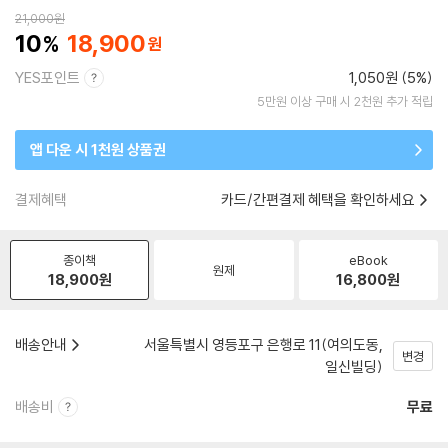
21,000
원
10
18,900
YES포인트
1,050원 (5%)
5만원 이상 구매 시 2천원 추가 적립
앱 다운 시 1천원 상품권
결제혜택
카드/간편결제 혜택을 확인하세요
종이책
eBook
원제
18,900
원
16,800
원
배송안내
서울특별시 영등포구 은행로 11(여의도동,
변경
일신빌딩)
배송비
무료