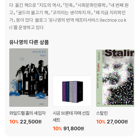
다. 옮긴 책으로 『지도의 역사』 『민족』 『사회문화인류학』 『네 번째 원
고』 『굴드의 물고기 책』 『코끼리는 생각하지 마』 『왜 지금 지리학인
가』 등이 있다. 블로그 '유나영의 번역 애프터서비스(lectrice.co.k
r)'를 운영하고 있다.
유나영
의 다른 상품
와일드펠 홀의 세입자
시공 브론테 자매 선집
스탈린
세트
10
22,500
10
27,000
%
%
원
원
10
91,800
%
원