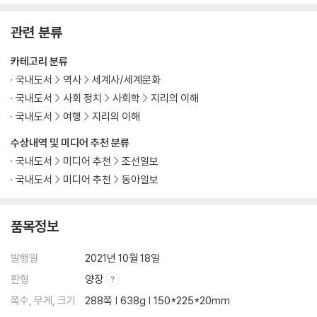
관련 분류
카테고리 분류
국내도서
역사
세계사/세계문화
국내도서
사회 정치
사회학
지리의 이해
국내도서
여행
지리의 이해
수상내역 및 미디어 추천 분류
국내도서
미디어 추천
조선일보
국내도서
미디어 추천
동아일보
품목정보
발행일
2021년 10월 18일
판형
양장
쪽수, 무게, 크기
288쪽 | 638g | 150*225*20mm