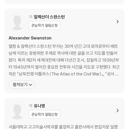
양한 주제에 걸쳐 있으며, 국내에 소개된
저
알렉산더 스완스턴
관심작가 알림신청
Alexander Swanston
맬컴 & 알렉산더 스완스턴 부자는 30여 년간 고대 로마로부터 베트
남에 이르는 광범위한 주제로 역사에 대한 글을 쓰고 지도를 만들어
왔다. 특히 제2차 세계대전에 대해 다년간 조사, 집필하고 1939년부
터 1945년까지 벌어진 중요한 전투와 사건을 지도로 구현했다. 최근
작은 『남북전쟁 아틀라스(The Atlas of the Civil War)』, 『성서 역
사 아틀라스(The Historical Atlas of Bible)』, 『기사와 성의 역사
펼쳐보기
아틀라스(The Historical Atlas of Knights and Castles)』 등 다
양한 주제에 걸쳐 있으며, 국내에 소개된
역
유나영
관심작가 알림신청
서울대학교 고고미술사학과를 졸업하고 출판사에서 편집자로 일했