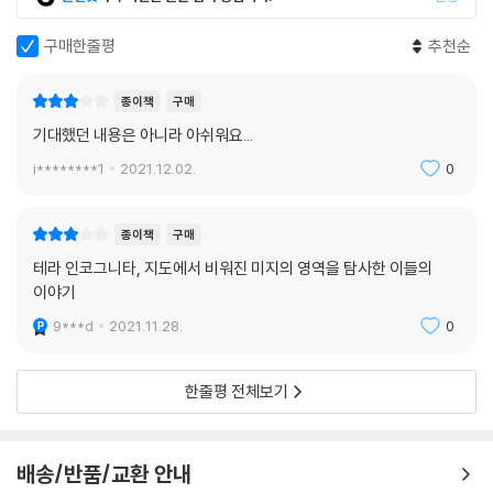
구매한줄평
추천순
지도 위의 세계사, 그 결정적 순간을 만난다!
고대인의 세계관부터 각각의 주제도에 담긴 역사적 사실까지 꼼꼼하게 되
종이책
구매
짚은 책
기대했던 내용은 아니라 아쉬워요...
i********1
2021.12.02.
0
새로운 땅이 발견되면서 영국, 프랑스, 스페인, 포르투갈 등 전 세계로 제
국을 확장하고자 한 유럽 열강들의 식민지 쟁탈전은 더욱 치열해졌다. 곳
곳에서 자국 영토와 식민지 측량이 진행되고 국가 간 합동 조사까지 시작
종이책
구매
되면서 더욱 정밀한 지도의 필요성이 높아졌다. 그 사례 중 하나로 인도 전
테라 인코그니타, 지도에서 비워진 미지의 영역을 탐사한 이들의
역에 걸친 대삼각측량을 들 수 있다. 이 방대한 측량 조사는 1802년부터 1
이야기
871년까지 진행되었는데, 그 덕분에 영국 행정부는 인도 아대륙 내의 영
9***d
2021.11.28.
0
토를 한눈에 꿰뚫어볼 수 있게 되었다.
지도 위의 선 하나가 크나큰 의미로 작용하는 경우도 있다. 1763년 이후
한줄평 전체보기
브리튼 제도에서 영국의 북아메리카 식민지로 향하는 이주민의 수가 급증
하면서 이전까지 영국 정부가 불하해온 토지를 근거로 만들어진 부정확한
지도 때문에 식민지에서 토지 분쟁이 일어나기 시작했다. 이러한 사태를
배송/반품/교환 안내
해결하기 위해 그어진, 가장 유명한 경계선이 있다. 바로 ‘메이슨 딕슨