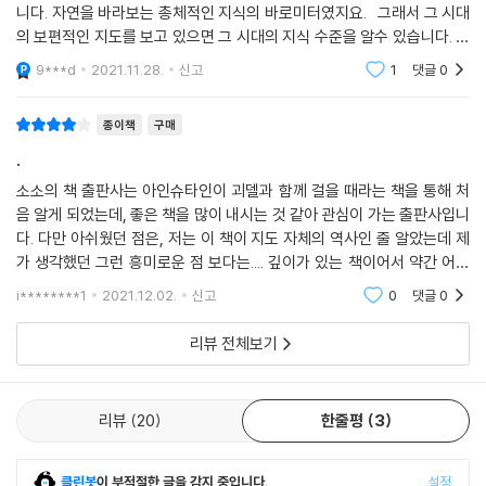
지도(3분할 지도), 베아투스 지도(4분할 지도), 복합형 지도(그레이트
니다. 자연을 바라보는 총체적인 지식의 바로미터였지요. 그래서 그 시대
도가 탄생했다. 이 유명한 노선도는 혁명적 발전으로서, 그레이터런던과
맵) 등 다양한 형태의 마파문디가 전해져 내려온다. 그중에서 가장 유명한
의 보편적인 지도를 보고 있으면 그 시대의 지식 수준을 알수 있습니다. 또
지하철로의 실제 지리를 반영하려 한 종래의 지도들을 대신하여 지하철 노
헤리퍼드 마파문디(1300년경 제작)는 거대한 크기의 피지 한 장에 성서
한 그 지식에 대한 시대의 태도가 엿보이기도 합니다. 그래서 지도들은 항
9***d
2021.11.28.
신고
1
댓글
0
선도의 표준으로 자리잡게 된다. 이제는 아이콘이 된 이 ‘런던 지하철 노선
상 심미적
의 열다섯 가지 사건과 고대 신화의 다섯 장면, 420개 도시와 소도시, 그
도(Tube map)’를 최초로 디자인한 사람은 런던 지하철 신호국의 전기
리고 사람들과 동식물이 묘사되어 있다. 한편 이슬람 지도 제작의 대표자
종이책
구매
도면 제도사였던 헨리 찰스 벡(Henry Charles Beck)으로, 지금은 해리
는 알 마수디다. 그의 세계지도는 당대의 아랍 전통에 따라 남쪽이 위로 가
벡이라는 이름으로 잘 알려져 있다. 그의 아이디어가 전기 배선도의 영향
.
게 놓고 세계를 보았다. 그리고 이슬람과 기독교의 지리 전통이 결합된 알
을 받았음을 알 수 있다. 초창기의 지하철 노선도 계획은 지리적 배치를 엄
이드라시의 지도는 제작된 이후 거의 300년 가까이 정확성의 표준이 되었
소소의 책 출판사는 아인슈타인이 괴델과 함께 걸을 때라는 책을 통해 처
격히 따랐는데, 이해하기가 그리 쉽지 않았다. 하지만 해리 벡의 새로운 지
음 알게 되었는데, 좋은 책을 많이 내시는 것 같아 관심이 가는 출판사입니
다.
도는 곧 인기를 끌면서 전 세계의 지하철 및 기타 노선 지도에 영향을 끼치
다. 다만 아쉬웠던 점은, 저는 이 책이 지도 자체의 역사인 줄 알았는데 제
게 된다.
가 생각했던 그런 흥미로운 점 보다는.... 깊이가 있는 책이어서 약간 어렵
대항해 시대의 이야기를 다룬 부분에서는 바스코 다 가마와 크리스토퍼 콜
게 느껴졌습니다ㅠㅠ 책 내용이 별로이거나 그렇진 않았는데 지도의 역사
--- 「17ㆍ도시 지도의 서사」 중에서
럼버스, 페르디난드 마젤란 등이 어떠한 경로로 대양과 신대륙을 탐험하고
i********1
2021.12.02.
신고
0
댓글
0
에 대한 관심만
교역로를 열고 정착지를 개척했는지, 역사상 가장 유명한 ‘메르카토르’ 투
리뷰 전체보기
영법은 어떻게 만들어졌고 모든 항해사에게 활용되는 이유가 무엇인지를
들여다본다. 이 외에 제임스 쿡을 비롯한 유럽 탐험가들의 오스트레일리아
발견 과정과 노예무역, 정확한 정보와 삼각측량 기술을 적용하여 현재의
리뷰
20
한줄평
3
우리에게 익숙한 형태를 갖추기 시작하고 체계적인 지도 제작을 위한 기준
을 정립함으로써 각국의 지도 제작 사업을 위한 기틀을 닦은 카시니 집안
의 이야기도 무척이나 흥미롭다.
클린봇
이 부적절한 글을 감지 중입니다.
설정