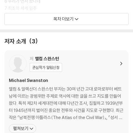
6 우리가 먼저 왔다네
7 최초의 세계 일주
8 세상의 모든 곳을 탐사하라
목차 더보기
9 메르카토르의 해도
10 남쪽의 땅
11 노예무역
저자 소개
3
12 과학적 측량
13 제국의 문제
14 경도와 위도
저
맬컴 스완스턴
15 영토 분쟁
관심작가 알림신청
16 세계대전
17 도시 지도의 서사
Michael Swanston
18 더 ‘높은 곳’으로
맬컴 & 알렉산더 스완스턴 부자는 30여 년간 고대 로마로부터 베트
남에 이르는 광범위한 주제로 역사에 대한 글을 쓰고 지도를 만들어
ㆍ감사의 말
왔다. 특히 제2차 세계대전에 대해 다년간 조사, 집필하고 1939년부
ㆍ옮긴이의 말
터 1945년까지 벌어진 중요한 전투와 사건을 지도로 구현했다. 최근
작은 『남북전쟁 아틀라스(The Atlas of the Civil War)』, 『성서 역
사 아틀라스(The Historical Atlas of Bible)』, 『기사와 성의 역사
펼쳐보기
아틀라스(The Historical Atlas of Knights and Castles)』 등 다