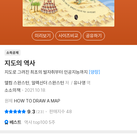
미리보기
사이즈비교
공유하기
소득공제
지도의 역사
지도로 그려진 최초의 발자취부터 인공지능까지
양장
맬컴 스완스턴
알렉산더 스완스턴
저
유나영
역
소소의책
2021.10.18.
원제
HOW TO DRAW A MAP
9.3
판매지수
48
23
베스트
역사 top100 5주