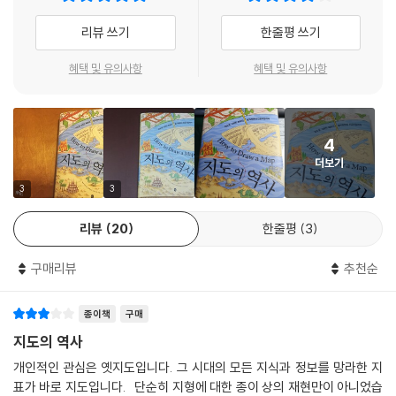
0년 캘버트 가문과 펜 가문이 수용하면서 어느 정도 일단락되었다. 새로운
상 가장 많은 주제도를 만들어낸 지도 제작자의 풍부한 안목과 식견을 바
리뷰 쓰기
한줄평 쓰기
경계선이 필라델피아 시에서 남쪽으로 15마일 떨어진 지점에서부터 서쪽
탕으로 한 이 책은 수천수만 점의 사례 중에서 엄선한 65점의 지도를 저자
으로 그어졌고, 델라웨어의 북쪽-남쪽 경계선도 합의되었다. 하지만 런던
들이 직접 재현하면서 각각의 지도가 들려주는 역사적 이야기를 담아냈다.
혜택 및 유의사항
혜택 및 유의사항
에서 선을 긋는 일은 쉬웠어도, 빽빽한 삼림과 드넓은 강과 늪지대로 덮인
땅 위에 이 선을 표시하는 건 전혀 다른 문제였다. 현지의 여러 측량사를 써
이 책은 먼저 고대인들이 세계를 이해하기 위해 어떤 연구를 수행했는지,
보았지만 캘버트 진영에도, 펜 진영에도 불만족스러웠다. 결국 그들은 중
그 성과는 무엇이었는지를 살펴본다. 탈레스의 제자로 추정되는 아낙시만
립적이고 정확한 중재역으로서 런던의 왕실 천문관에게 자문을 구했다. 왕
4
드로스는 세계가 ‘무한’ 가운데에 떠 있지만 원통형이라고 믿었다. 따라서
립학회 회장은 이 직무에 두 사람을 추천했다. 잉글랜드 남서부 글로스터
더보기
그의 세계지도는 인간이 거주할 수 있는 윗면이 고리 모양의 대양으로 둘
셔 출신의 찰스 메이슨(Charles Mason)과, 잉글랜드 북동부 더럼 주 출
러싸여 있다는 바빌로니아인들의 관념을 연상시킨다. 다방면에 박식했던
3
3
신의 제러마이아 딕슨(Jeremiah Dixon)이었다.
고대 그리스의 에라토스테네스는 지구의 크기를 측정하고 지도 제작의 기
--- 「14ㆍ경도와 위도」 중에서
리뷰
20
한줄평
3
본 규칙 중 일부를 확립했으며 이후의 많은 지도 제작자에게 천문학의 중
요성을 주지시켰다. 위선과 경선을 최초로 사용하고 천문 관측을 통해 장
19세기에 런던의 인구는－비단 일국의 수도로서만이 아니라 전 세계적인
구매리뷰
추천순
소들의 위치를 명시한 프톨레마이오스의 지도와 저작들은 세계에 기하학
제국의 중심으로서－급속히 증가했다. 1851년의 대박람회를 보러 대영제
적 질서를 적용했을 뿐만 아니라 이후 오래도록 지속되어 르네상스 이후까
국과 전 세계에서 모여든 관광객은 600만 명에 달했다. 지하철망이 개발
종이책
구매
지 많은 영향을 끼쳤다. 특히 그의 기념비적인 연구의 결과물인 ??지리
된 건 1863년부터였다. 세계 최초로 가스등 조명을 설치한 목제 객차를 증
학??은 서양에서 향후 2,000년간의 지도 제작을 규정하게 된다.
지도의 역사
기기관차가 끌고서 패딩턴과 패링던 사이를 운행했다. 운행 첫날 3만 8,0
개인적인 관심은 옛지도입니다. 그 시대의 모든 지식과 정보를 망라한 지
00명의 승객을 실어 나른 이 노선은 대성공으로 회자되었다. 그리고 이후
중세에는 ‘기독교 지리학’이 지배하게 되는데 지대형 지도를 비롯해 T-O
표가 바로 지도입니다. 단순히 지형에 대한 종이 상의 재현만이 아니었습
50년간 확장을 거듭한 끝에, 아마도 지구상에서 가장 잘 알려진 그래픽 지