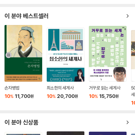
선’인데, 식민지 아메리카에서 측량한 이 선은 메릴랜드와 펜실베이니아와
델라웨어 사이의 영토 분쟁을 해결했을 뿐만 아니라 문화적 경계선까지 만
이 분야 베스트셀러
들어냈다. 북부와 남부, 자유민과 노예, 반란군과 연방군을 가르는 문화적
분계선이 된 것이다.
전쟁에서 지도의 역할은 그 무엇보다도 중요하다. 전황을 살필 뿐만 아니
라 전략과 전술을 실행하는 데 결코 빠뜨릴 수 없는 요소이기 때문이다. 이
책은 성스러운 폭력이라는 종교적 신념으로 무장하고 4차에 걸친 십자군
의 이동 경로, 미국인 모두의 기억에 끔찍한 상처를 남긴 남북전쟁에서의
주요 전투, 그리고 독일, 오스트리아-헝가리, 오스만 투르크, 제정러시아
라는 네 제국의 종말을 가져온 제1차 세계대전에서의 작전 계획과 교두보
확보 전투 등을 지도로 보여준다. 또한 제2차 세계대전에서는 네 차례의 전
손자병법
최소한의 세계사
거꾸로 읽는 세계사
5
투, 즉 영국 본토 항공전, 바르바로사 작전, 미드웨이 전투, 오버로드 작전
세
10
11,700
10
20,700
10
15,750
%
%
%
원
원
원
을 통해 전쟁의 윤곽을 살펴본다.
1
이 책은 런던, 파리, 뉴욕의 도시 역사도 이야기한다. 그러면서 런던 지하철
이 분야 신상품
노선도를 최초로 디자인했고 전 세계의 지하철 및 기타 노선 지도에 영향
을 끼친 해리 벡의 지도, 시민과 노동자들의 봉기로 수립된 혁명적 자치정