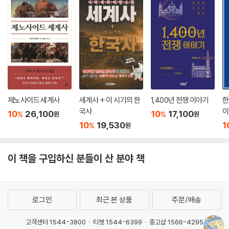
부인 파리 코뮌의 진형도, 이전의 형태를 오늘날까지 고스란히 간직한 뉴
욕의 모습 등 각각의 도시를 서사적으로 표현하는 지도를 함께 보여준다.
지도 제작자인 저자는 이 책에서 여러 곳을 직접 방문하면서 그에 연관된
각종 주제도를 보여주고 역사적 사건까지 세심하게 곁들이는 여정에서, 지
도 제작의 가장 극적인 변화로 20세기 초의 항공사진 개발을 꼽는다. 기본
도를 준비하기 위해 수많은 측량사와 지도 제작자를 파견하여 도보로 경관
을 측량하던 이전과 달리, 고해상도 카메라 한 대와 공중 임무 한 번이면 수
제노사이드 세계사
세계사 + 이 시기의 한
1,400년 전쟁 이야기
한
천 제곱마일을 기록할 수 있게 된 것이다. 그에 따라 인류 역사를 재현하는
국사
이
10
26,100
10
17,100
지도 제작자는 끝없는 도전에 직면하고 있으며, 앞으로는 인공지능이 통계
%
%
원
원
10
19,530
1
%
원
를 기반으로 이주, 인구 증가, 기후변화 같은 전 세계 사건들의 지도를 만들
고 끊임없이 업데이트할 수 있을 것이라고 내다본다. 그렇지만 지도는 여
전히 주변 세계를 이해하고 주변 세계와 관련 맺는 능력을 반영하며, 지도
이 책을 구입하신 분들이 산 분야 책
제작은 우리의 과거를 이해하고 미래가 나아갈 길을 가리키는 데 특별한
구실을 한다고 확신한다.
로그인
최근 본 상품
주문/배송
고객센터 1544-3800
티켓 1544-6399
중고샵 1566-4295