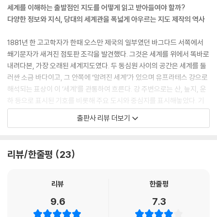
--- 「3ㆍ로마의 유산」 중에서
세계를 이해하는 출발점인 지도를 어떻게 읽고 받아들여야 할까?
다양한 정보와 지식, 당대의 세계관을 폭넓게 아우르는 지도 제작의 역사
1569년은 메르카토르의 가장 유명한 지도인 ?항해 용도에 맞게 조정한
지구의 새롭고 더 완전한 재현(Nova et aucta orbis terrae descripti
1881년 한 고고학자가 한때 오스만 제국의 일부였던 바그다드 서쪽에서
o ad usum navigantium emendate accommodata)?이 출간된 해
쐐기문자가 새겨진 점토판 조각을 발견했다. 그것은 세계를 위에서 똑바로
였다. 그때까지 유럽의 지도 제작자와 탐험가들은 대부분 프톨레마이오스
내려다본, 가장 오래된 세계지도였다. 두 동심원 사이의 공간은 세계를 둘
의 위선·경선 격자에서 파생된 타원도법 지도에 의존하고 있었다. 이 지도
러싼 소금 바다이고, 그 안쪽에 ‘알려진 세계’가 있으며 유프라테스 강으로
는 위선과 경선 사이의 1도 간격이 모두 같은 너비로 표시되었는데, 그러면
해석되는 표상이 이 ‘세계’를 관통하여 흐른다. 강 주변으로는 산, 늪지, 운
항해사가 일정한 나침반 방위를 따라 지도에 긋는 일직선－항정선(rhum
하 등으로 표시된 기호를 비롯해 주요 도시와 중심지를 표시해놓았다. 기
b line)－이 곡선으로 그어져서 이동할 때마다 다시 계산해야 했다. 메르
원전 6세기에 만들어진 이 세계지도에서 바빌로니아인들은 원을 360조
출판사 리뷰 더보기
카토르는 적도에서 남북으로 멀어질수록 위선 사이의 간격을 벌려 위선과
각으로 등분하고 1년의 길이를 약 360일로 정의했다. 이러한 계산법은 현
경선이 이루는 각도를 일정하게 90도로 만들면 항해사의 항정선을 직선
대에도 여전히 유용하며 지도 제작에서 중요한 역할을 하고 있다.
으로 유지할 수 있으며, 따라서 번번이 다시 계산할 필요가 없다는 것을 깨
리뷰/한줄평
23
달았다. 지도를 보면 메르카토르의 투영법이 어떻게 작용하는지를 대충 이
이 책은 우리가 살아가는 세계를 설명하기 위해, 그리고 온갖 역경과 고난
해할 수 있다.
속에서도 미지의 공백을 채우기 위해 끊임없이 탐사하고 사실적으로 표현
--- 「9ㆍ메르카토르의 해도」 중에서
하기 위해 불굴의 노력을 기울인 지도 제작자들의 이야기다. 또한 고대인
리뷰
한줄평
들이 만든 최초의 세계지도부터 첨단 장비를 동원한 과학적 측량으로 오늘
9.6
7.3
1738년, 국왕 조지 2세는 이 골치 아픈 식민지의 양측을 불러 휴전을 종용
날의 세계지도가 완성되기까지의 과정을 살펴보고 지도 제작의 미래를 가
했다. 이 불안정한 상황은 1750년 잉글랜드의 대법관이 내린 판결을 176
늠해본다. 50여 년간 지도를 제작해왔고 100여 권의 각종 분야사와 역사