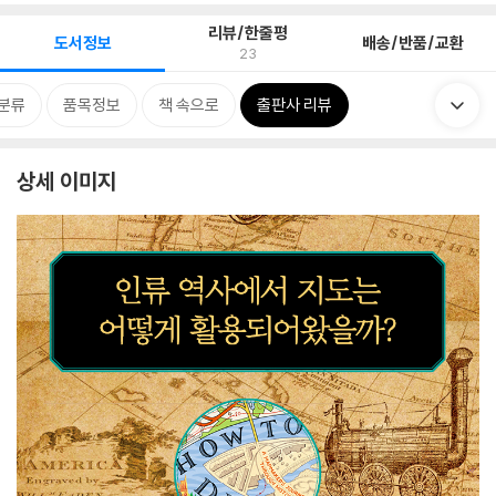
리뷰/한줄평
도서정보
배송/반품/교환
23
분류
품목정보
책 속으로
출판사 리뷰
상세 이미지