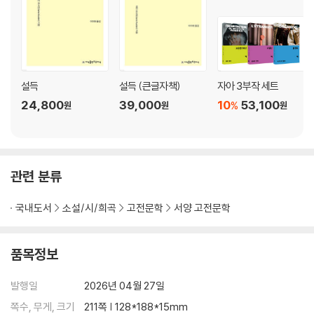
설득
설득 (큰글자책)
자아 3부작 세트
24,800
39,000
10
53,100
%
원
원
원
관련 분류
국내도서
소설/시/희곡
고전문학
서양 고전문학
품목정보
발행일
2026년 04월 27일
쪽수, 무게, 크기
211쪽 | 128*188*15mm