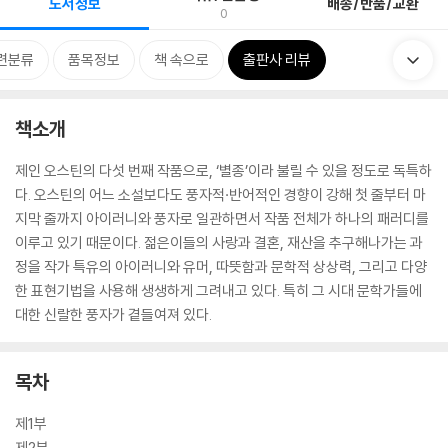
도서정보
배송/반품/교환
0
련분류
품목정보
책 속으로
출판사 리뷰
책소개
제인 오스틴의 다섯 번째 작품으로, ‘별종’이라 불릴 수 있을 정도로 독특하
다. 오스틴의 어느 소설보다도 풍자적·반어적인 경향이 강해 첫 줄부터 마
지막 줄까지 아이러니와 풍자로 일관하면서 작품 전체가 하나의 패러디를
이루고 있기 때문이다. 젊은이들의 사랑과 결혼, 재산을 추구해나가는 과
정을 작가 특유의 아이러니와 유머, 따뜻함과 문학적 상상력, 그리고 다양
한 표현기법을 사용해 생생하게 그려내고 있다. 특히 그 시대 문학가들에
대한 신랄한 풍자가 곁들여져 있다.
목차
제1부
제2부