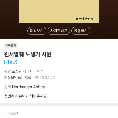
미리보기
사이즈비교
공유하기
소득공제
원서발췌 노생거 사원
개정판
제인 오스틴
저
이미애
역
지식을만드는지식
2026.04.27.
원제
Northanger Abbey
첫번째 리뷰어가 되어주세요
14,800
원