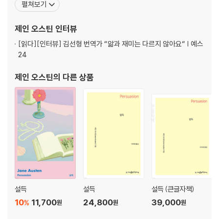
펼쳐보기
편소설 『레이디 수전』을 집필하면서 본격적으로 소설을 쓰기 시작했
다. 스무 살이 되던 1795년에는 『엘리너와 메리앤』이라는 첫 장편소
제인 오스틴
인터뷰
설을 완성했는데, 1797년 이 소설은 개작
[읽다]
[인터뷰] 김선형 번역가 “앎과 재미는 다르지 않아요“ | 예스
24
제인 오스틴
의 다른 상품
설득
설득
설득 (큰글자책)
10
11,700
24,800
39,000
%
원
원
원