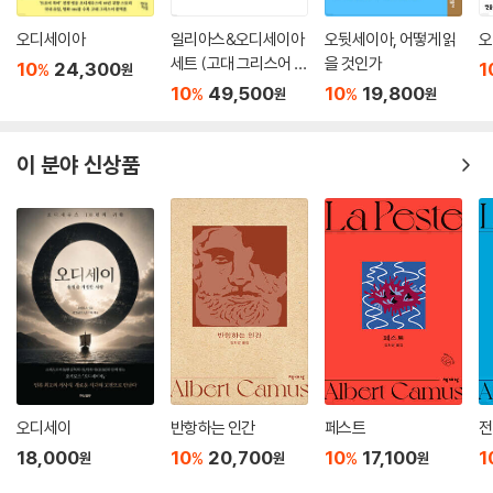
오디세이아
일리아스&오디세이아
오뒷세이아, 어떻게 읽
오
세트 (고대 그리스어 완
을 것인가
10
24,300
1
%
원
역본)
10
49,500
10
19,800
%
%
원
원
이 분야 신상품
오디세이
반항하는 인간
페스트
전
18,000
10
20,700
10
17,100
1
%
%
원
원
원