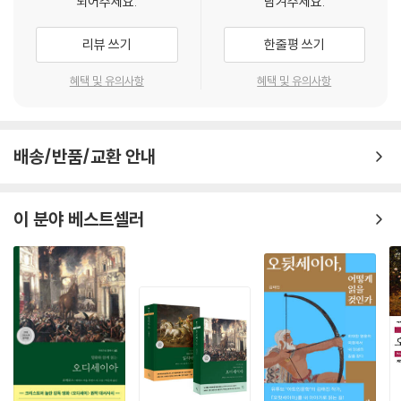
되어주세요.
남겨주세요.
있었음을 보여준다. 오스틴의 소설 가운데 유독 소설 기법에 대한 자의식
을 드러내고 소설에 대한 옹호론을 펼치기도 하는 등 소설에 대한 관심을
리뷰 쓰기
한줄평 쓰기
드러낸 소설, 즉 메타픽션이라고도 불릴 수 있는 이 작품은 오스틴의 작가
의식을 정립하기 위한 시도였을 것이고, 이 과정에서 작가의 비판적, 유희
혜택 및 유의사항
혜택 및 유의사항
적 정신과 예술적 기교가 유감없이 발휘되고 있다.
이 소설에는 풍자적, 유희적 정신이 넘쳐흐르고, 오스틴의 신랄한 풍자와
배송/반품/교환 안내
위트, 독창적 기지가 빛을 발하고 있다. 오스틴이 아닌 어느 작가가 자신의
여주인공을 그토록 조롱하며 즐거워할 수 있으랴. 이러한 유희적 정신은
오스틴이 십 대에 써온 초기 습작 소설들에 나타난 풍자적 정신의 맥을 잇
이 분야 베스트셀러
고 있으며 이런 점에서 이 소설은 바로 그 유희적 정신의 결정체로서 그 발
달 과정을 완성하고 있다고 볼 수 있다. 비록 짧은 소설이지만 이 소설을 오
스틴의 최고 작품으로 꼽는 평자들이 있는 것도 이 소설이 이룩한 높은 완
성도를 입증한다고 하겠다.