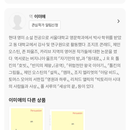
역
이미애
관심작가 알림신청
현대 영미 소설 전공으로 서울대학교 영문학과에서 박사 학위를 받았
고 동 대학교에서 강사 및 연구원으로 활동했다. 조지프 콘래드, 제인
오스틴, 존 파울즈, 카리브 지역의 영어권 작가들에 대한 논문을 썼
다. 역서로는 버지니아 울프의 『자기만의 방』과 『등대로』, J. R. R. 톨
킨의 『호빗』, 『반지의 제왕』(공역), 『위험천만 왕국 이야기』, 『톨킨의
그림들』, 제인 오스틴의 『설득』, 『엠마』, 조지 엘리엇의 『아담 비드』,
토머스 모어의 서한집 『영원과 하루』, 리처드 앨릭의 『빅토리아 시대
의 사람들과 사상』, 폴 서루의 『세상의 끝』 등이 있다.
이미애
의 다른 상품