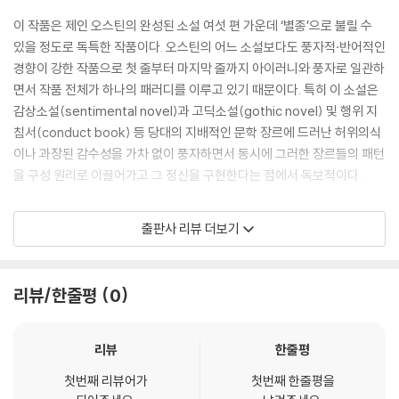
스러운 일이에요. 돈 때문에 결혼하는 것은 세상에서 가장 사악한 일이고
이 작품은 제인 오스틴의 완성된 소설 여섯 편 가운데 ‘별종’으로 불릴 수
요. 안녕히 가세요. 당신을 풀러턴에서 만나면 반가울 거예요.”
있을 정도로 독특한 작품이다. 오스틴의 어느 소설보다도 풍자적·반어적인
경향이 강한 작품으로 첫 줄부터 마지막 줄까지 아이러니와 풍자로 일관하
3.
면서 작품 전체가 하나의 패러디를 이루고 있기 때문이다. 특히 이 소설은
감상소설(sentimental novel)과 고딕소설(gothic novel) 및 행위 지
로맨스의 환상은 사라져버렸다. 캐서린은 완전히 눈을 뜬 것이다. 헨리의
침서(conduct book) 등 당대의 지배적인 문학 장르에 드러난 허위의식
말은 짧긴 했지만, 최근에 자신이 품었던 공상들이 과도한 것이었음을 깨
이나 과장된 감수성을 가차 없이 풍자하면서 동시에 그러한 장르들의 패턴
닫게 해주었다. 그녀는 더없이 쓰라린 눈물을 흘렸다. 자기 눈에도 자신의
을 구성 원리로 이끌어가고 그 정신을 구현한다는 점에서 독보적이다.
품위가 떨어졌을뿐더러 헨리에게도 그러했다. 자신의 어리석음이 백일하
에 드러났으니, 그는 그녀를 영원히 경멸할 것이다.
당대의 행위지침서에서 설파한 도덕적 지침이나 소설의 교훈적 기능에 대
출판사 리뷰 더보기
--- 본문 중에서
한 기대도 여지없이 풍자의 대상이 되고 만다. 이 소설의 마지막 줄에서 화
자는 독자에게 이 소설의 목적이 “부모의 압제를 권장하려는 것인지 혹은
자식의 불복종을 칭찬하려는 것인지를” 결정하라고 하면서, 소설이 독자
리뷰/한줄평
0
에게 도덕적 교훈을 주어야 한다는 당대의 관습적인 규범을 조롱한다.
당대의 서사 양식들을 풍자하고 패러디하면서 동시에 그 양식들의 정수를
리뷰
한줄평
포용함으로써 부정과 긍정, 전도와 재창조의 양면성을 드러낸다. 이는 오
첫번째 리뷰어가
첫번째 한줄평을
스틴이 극히 첨예한 의식을 가지고 고도의 기법을 구사하며 소설을 쓰고