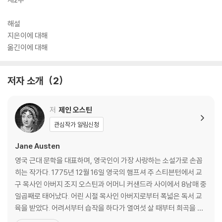
해설
지은이에 대해
옮긴이에 대해
저자 소개
2
저
제인 오스틴
관심작가 알림신청
Jane Austen
영국 근대 문학을 대표하며, 영국인이 가장 사랑하는 소설가로 손꼽
히는 작가다. 1775년 12월 16일 영국의 햄프셔 주 스티븐턴에서 교
구 목사인 아버지 조지 오스틴과 어머니 커샌드라 사이에서 8남매 중
일곱째로 태어났다. 어린 시절 목사인 아버지로부터 폭넓은 독서 교
육을 받았다. 어려서부터 습작을 하다가 열여섯 살 때부터 희곡을 쓰
기 시작했고, 스물한 살 때 첫 장편 소설을 썼다. 1794년에 서간체 단