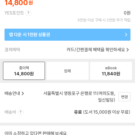
14,800
YES포인트
0원
5만원 이상 구매 시 2천원 추가 적립
앱 다운 시 1천원 상품권
결제혜택
카드/간편결제 혜택을 확인하세요
종이책
eBook
원제
14,800
원
11,840
원
배송안내
서울특별시 영등포구 은행로 11(여의도동,
변경
일신빌딩)
배송비
유료
(도서 15,000원 이상 무료)
이미 소장하고 있다면 판매해 보세요.