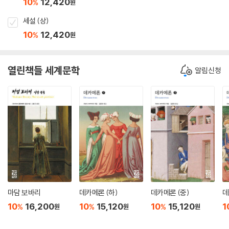
10
12,420
%
원
세설 (상)
10
12,420
%
원
열린책들 세계문학
알림신청
마담 보바리
데카메론 (하)
데카메론 (중)
데
10
16,200
10
15,120
10
15,120
1
%
%
%
원
원
원