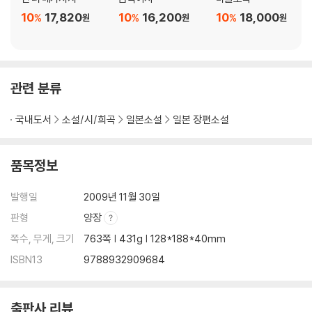
10
17,820
10
16,200
10
18,000
%
%
%
원
원
원
관련 분류
국내도서
소설/시/희곡
일본소설
일본 장편소설
품목정보
발행일
2009년 11월 30일
판형
양장
쪽수, 무게, 크기
763쪽 | 431g | 128*188*40mm
ISBN13
9788932909684
출판사 리뷰