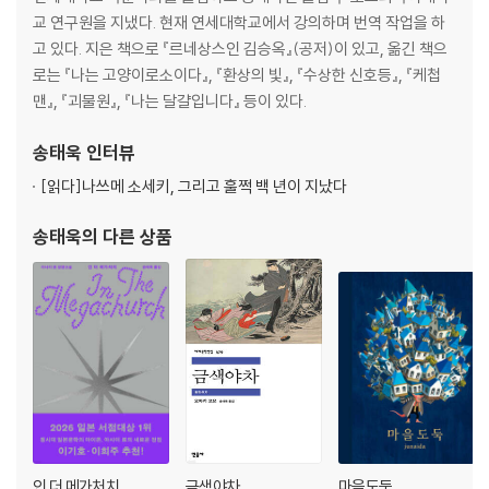
교 연구원을 지냈다. 현재 연세대학교에서 강의하며 번역 작업을 하
고 있다. 지은 책으로 『르네상스인 김승옥』(공저)이 있고, 옮긴 책으
로는 『나는 고양이로소이다』, 『환상의 빛』, 『수상한 신호등』, 『케첩
맨』, 『괴물원』, 『나는 달걀입니다』 등이 있다.
송태욱
인터뷰
[읽다]
나쓰메 소세키, 그리고 훌쩍 백 년이 지났다
송태욱
의 다른 상품
인 더 메가처치
금색야차
마을도둑