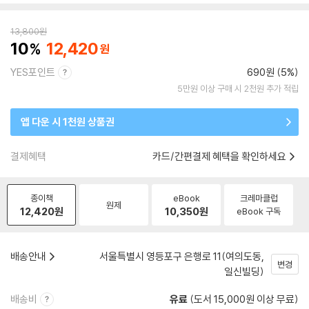
13,800
원
10
12,420
YES포인트
690원 (5%)
5만원 이상 구매 시 2천원 추가 적립
앱 다운 시 1천원 상품권
결제혜택
카드/간편결제 혜택을 확인하세요
종이책
eBook
크레마클럽
원제
12,420
원
10,350
원
eBook 구독
배송안내
서울특별시 영등포구 은행로 11(여의도동,
변경
일신빌딩)
배송비
유료
(도서 15,000원 이상 무료)