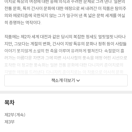
이치로 특유의 여성에 대한 숭배 의식과 수려한 문체로 그려 낸다. 일본의
전통 문화, 특히 간사이 문화에 대한 애정으로 써 내려간 이 작품은 탐미주
의와 에로티즘에 국한되지 않는 그가 일구어 낸 폭 넓은 문학 세계를 여실
히 증명하는 역작이다.
작품에는 제2차 세계 대전과 같은 당시의 복잡한 정세도 얼핏얼핏 나타나
지만, 그보다는 계절의 변화, 간사이 지방 특유의 문화나 정취 등이 사람들
이야기 못지않게 소설의 한 축을 이루며 유려하게 펼쳐진다. 속절없이 흘
러가는 아름다운 자연과 그에 따른 사시사철의 풍속을 애정 어린 시선으로
포착한 이 정교한 풍속화는 일본 전통 문화에 대한 다니자키 준이치로의
각별한 애정을 드러낸다. 다니자키 준이치로는 이 작품으로 아사히 문화
상, 마이니치 출판문화상을 받고, 이듬해 정부로부터 문화 훈장을 수여받
책소개 더보기
으면서 국민적인 작가의 반열에 올랐다.
목차
제2부(계속)
제3부