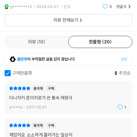
란 점을 하나 꼽자면 작가의 세심한 관찰과 묘사, 당시의 풍속을 포착하는
g********2
2024.04.07.
신고
0
댓글
0
문장 들을 들
리뷰 전체보기
리뷰
10
한줄평
20
클린봇
이 부적절한 글을 감지 중입니다.
설정
구매한줄평
추천순
종이책
구매
다니자키 준이치로가 쓴 통속 애정극
s****a
2017.05.01.
1
종이책
구매
재밌어요. 소소하게 흘러가는 일상이