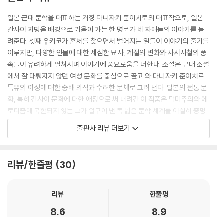
일본 근대 문학을 대표하는 거장 다니자키 준이치로의 대표작으로, 일본
간사이 지방을 배경으로 기울어 가는 한 명문가 네 자매들의 이야기를 들
려준다. 셋째 유키코가 혼처를 찾으면서 벌어지는 일들이 이야기의 줄기를
이루지만, 다양한 인물에 대한 세심한 묘사, 계절의 변화와 사시사철의 풍
속들이 유려하게 펼쳐지며 이야기에 풍요로움을 더한다. 소설은 근대 소설
에서 잘 다뤄지지 않던 여성 문화를 중심으로 끌고 와 다니자키 준이치로
특유의 여성에 대한 숭배 의식과 수려한 문체로 그려 낸다. 일본의 전통 문
화, 특히 간사이 문화에 대한 애정으로 써 내려간 이 작품은 탐미주의와 에
로티즘에 국한되지 않는 그가 일구어 낸 폭 넓은 문학 세계를 여실히 증명
하는 역작이다. 다니자키 준이치로는 이 작품으로 아사히 문화상, 마이니
출판사 리뷰 더보기
치 출판문화상을 받고, 이듬해 정부로부터 문화 훈장을 수여받으면서 국민
적인 작가의 반열에 올랐다.
리뷰/한줄평
30
일본 근대 문학의 대표 작가 다니자키 준이치로
그의 천재가 유감없이 드러나는 풍요로운 이야기의 세계
리뷰
한줄평
가와바타 야스나리, 미시마 유키오, 무라카미 하루키 등이 그 천재를 극찬
8.6
8.9
하고, 좀 더 살았더라면 노벨 문학상을 수상했으리라고 평가받는 작가 다