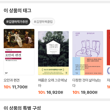
이 상품의 태그
#김영하작가추천
#김영하북클럽
오만과 편견
여름은 오래 그곳에 남
다정한 것이 살아남는
자
아
다
10
11,700
1
%
원
10
16,920
10
19,800
%
%
원
원
이 상품의 특별 구성