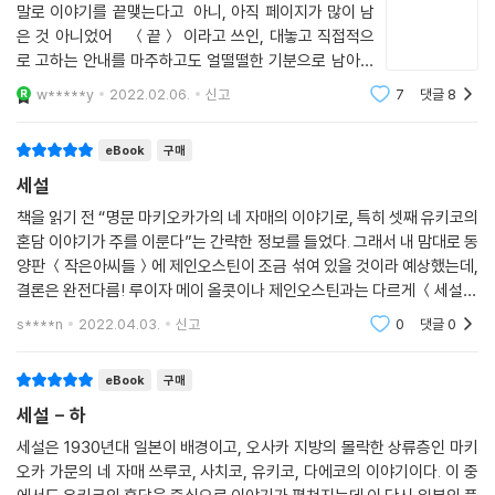
유대를 그려 낸다. 이렇듯 네 자매를 비롯한 다양한 여성들의 사고방식, 화
말로 이야기를 끝맺는다고 아니, 아직 페이지가 많이 남
법, 일상, 암묵적인 규율 등을 세세하게 묘사함으로써 다니자키 준이치로
은 것 아니었어 ＜끝＞ 이라고 쓰인, 대놓고 직접적으
는 잘 다뤄지지 않던 여성 문화를 소설의 중심으로 끌고 와 새롭게 조명한
로 고하는 안내를 마주하고도 얼떨떨한 기분으로 남아있
다.
는 페이지들을 뒤적거리니, 평론과 역자 해설, 저자의 연
w*****y
2022.02.06.
신고
7
댓글
8
보 그리고 주석 등이 이어진다. 목차를 확인하지 않고 이
작품에는 제2차 세계 대전과 같은 당시의 복잡한 정세도 얼핏얼핏 나타나
야기를 읽은 터라 아직은 마무리 될 이야
지만, 그보다는 계절의 변화, 간사이 지방 특유의 문화나 정취 등이 사람들
eBook
구매
이야기 못지않게 소설의 한 축을 이루며 유려하게 펼쳐진다. 속절없이 흘
세설
러가는 아름다운 자연과 그에 따른 사시사철의 풍속을 애정 어린 시선으로
포착한 이 정교한 풍속화는 일본 전통 문화에 대한 다니자키 준이치로의
책을 읽기 전 “명문 마키오카가의 네 자매의 이야기로, 특히 셋째 유키코의
혼담 이야기가 주를 이룬다”는 간략한 정보를 들었다. 그래서 내 맘대로 동
각별한 애정을 드러낸다. 다니자키 준이치로는 이 작품으로 아사히 문화
양판 ＜작은아씨들＞에 제인오스틴이 조금 섞여 있을 것이라 예상했는데,
상, 마이니치 출판문화상을 받고, 이듬해 정부로부터 문화 훈장을 수여받
결론은 완전다름! 루이자 메이 올콧이나 제인오스틴과는 다르게 ＜세설＞
으면서 국민적인 작가의 반열에 올랐다.
의 작가는 남성이다. 그래서 내가 왠지 비슷할 것이라 넘겨짚었던 작품들
s****n
2022.04.03.
신고
0
댓글
0
에 비해 “여
eBook
구매
세설 - 하
세설은 1930년대 일본이 배경이고, 오사카 지방의 몰락한 상류층인 마키
오카 가문의 네 자매 쓰루코, 사치코, 유키코, 다에코의 이야기이다. 이 중