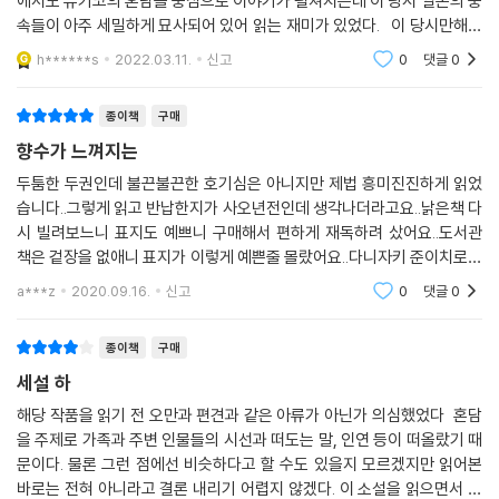
에서도 유키코의 혼담을 중심으로 이야기가 펼쳐지는데 이 당시 일본의 풍
속들이 아주 세밀하게 묘사되어 있어 읽는 재미가 있었다. 이 당시만해도
여성들의 문화를 소설에 전면적으로 내세운 작품이 거의 없는 것으로 알고
h******s
2022.03.11.
신고
0
댓글
0
있는데.. 계
종이책
구매
향수가 느껴지는
두툼한 두권인데 불끈불끈한 호기심은 아니지만 제법 흥미진진하게 읽었
습니다..그렇게 읽고 반납한지가 사오년전인데 생각나더라고요..낡은책 다
시 빌려보느니 표지도 예쁘니 구매해서 편하게 재독하려 샀어요..도서관
책은 겉장을 없애니 표지가 이렇게 예쁜줄 몰랐어요..다니자키 준이치로의
음예예찬 읽고 다시 시게모토소장의 어머니와 만 ,치인의 사랑을 구매했고
a***z
2020.09.16.
신고
0
댓글
0
요..아끼는 마음에
종이책
구매
세설 하
해당 작품을 읽기 전 오만과 편견과 같은 아류가 아닌가 의심했었다 혼담
을 주제로 가족과 주변 인물들의 시선과 떠도는 말, 인연 등이 떠올랐기 때
문이다. 물론 그런 점에선 비슷하다고 할 수도 있을지 모르겠지만 읽어본
바로는 전혀 아니라고 결론 내리기 어렵지 않겠다. 이 소설을 읽으면서 놀