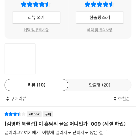
니자키 준이치로. 전범이 될 만한 빼어난 필치가 백미를 이루는 그의 작품
세계는 독보적인 탐미주의와 파격적인 에로티즘뿐 아니라 전통 문화에 대
리뷰 쓰기
한줄평 쓰기
한 조예 등 다양한 면모가 담겨 있어 명실공히 일본 근대 문학을 대표하는
거장으로 꼽힌다. 『세설』은 그의 대표작 중 하나로, 다니자키 준이치로가
혜택 및 유의사항
혜택 및 유의사항
당대 일본 사회의 풍경을 특유의 수려하고 정교한 문체로 세심하게 그려
낸 역작이다. 그가 일구어 낸 풍성한 문학 세계를 여실히 증명하는 이 작품
은 간사이 문화에 대한 애정을 바탕으로 여성들의 문화를 촘촘하게 써 내
려가며 그들의 이야기를 풍요롭게 들려준다.
유려하고 섬세한 문장들로 그려 보이는
여성들의 삶과 결
리뷰
10
한줄평
20
『세설』은 오사카, 교토 등을 아우르는 간사이 지방을 배경으로, 기울어 가
구매리뷰
추천순
는 한 명문가 네 딸들의 이야기를 담고 있다. 이야기는 혼기를 놓친 셋째 유
키코가 혼처를 찾으며 벌어지는 일들이 중심을 이루지만 소설은 등장인물
eBook
구매
들의 면면과, 계절의 변화에 따라 흘러가는 그들 삶의 정경을 어떤 사건보
다도 흥미롭게 펼쳐 보인다. 작가는 잔잔하고 섬세한 필치로 서로 다른 네
[김영하 북클럽] 이 혼담의 끝은 어디인가_009 (세설 하권)
자매가 이루는 대비, 그리고 그들 사이에 흐르는 미묘한 감정들과 끈끈한
끝이라고? 여기에서 이렇게 열리지도 닫히지도 않은 결