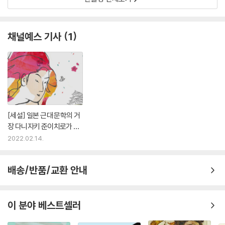
채널예스 기사
1
[세설] 일본 근대 문학의 거
장 다니자키 준이치로가 그
려 낸 당대 일본 사회
2022.02.14.
배송/반품/교환 안내
이 분야 베스트셀러