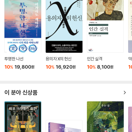
투명한 나선
용의자 X의 헌신
인간 실격
악
10
19,800
10
16,920
10
8,100
1
%
%
%
원
원
원
이 분야 신상품