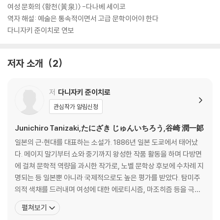
여성 문화의 〈황천(黃泉)〉 -다나베 세이코
역자 해설: 예술은 통속적이면서 고급 문학이어야 한다
다니자키 준이치로 연보
저자 소개
2
저
다니자키 준이치로
관심작가 알림신청
Junichiro Tanizaki,たにざき じゅんいちろう,谷崎 潤一郞
일본의 근·현대를 대표하는 소설가. 1886년 일본 도쿄에서 태어났
다. 메이지 말기부터 쇼와 중기까지 왕성한 작품 활동을 하며 다방면
에 걸쳐 문학적 역량을 과시한 작가로, 노벨 문학상 후보에 수차례 지
명되는 등 일본뿐 아니라 국제적으로도 높은 평가를 받았다. 탐미주
의적 색채를 드러내며 여성에 대한 에로티시즘, 마조히즘 등을 극도
의 아름다운 문체로 탐구하였다. 한평생 작풍이나 제재, 문장, 표현
펼쳐보기
등을 실험하며 다채로운 변화를 추구하였고, 오늘날 미스터리, 서스