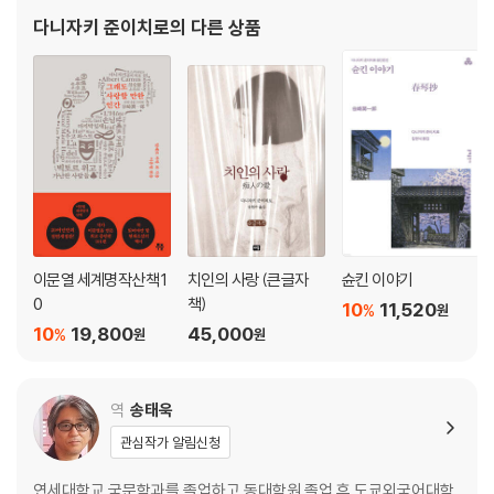
펜스의 선구가 되는 작품이나 활극적 역사 소설, 구전, 설화 문학에
다니자키 준이치로
의 다른 상품
바탕을 둔 환상 소설, 그로테스크한 블랙 유머, 고전 문
이문열 세계명작산책 1
치인의 사랑 (큰글자
슌킨 이야기
0
책)
10
11,520
%
원
10
19,800
45,000
%
원
원
역
송태욱
관심작가 알림신청
연세대학교 국문학과를 졸업하고 동대학원 졸업 후 도쿄외국어대학