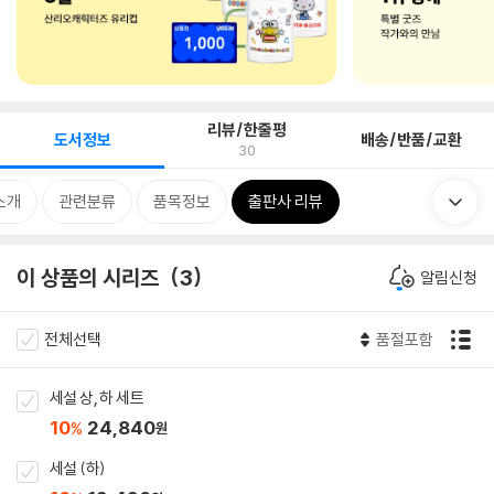
리뷰/한줄평
도서정보
배송/반품/교환
30
소개
관련분류
품목정보
출판사 리뷰
이 상품의 시리즈
3
알림신청
전체선택
품절포함
세설 상, 하 세트
10
24,840
%
원
세설 (하)