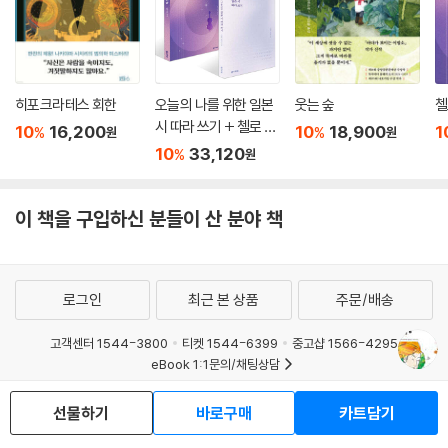
히포크라테스 회한
오늘의 나를 위한 일본
웃는 숲
첼
시 따라 쓰기 + 첼로 켜
10
16,200
10
18,900
1
%
%
원
원
는 고슈 세트
10
33,120
%
원
이 책을 구입하신 분들이 산 분야 책
로그인
최근 본 상품
주문/배송
고객센터 1544-3800
티켓 1544-6399
중고샵 1566-4295
eBook 1:1문의/채팅상담
예스이십사(주) 사업자 정보
선물하기
바로구매
카트담기
이용약관
개인정보처리방침
청소년보호정책
PC버전
회사소개
거래처관계자께