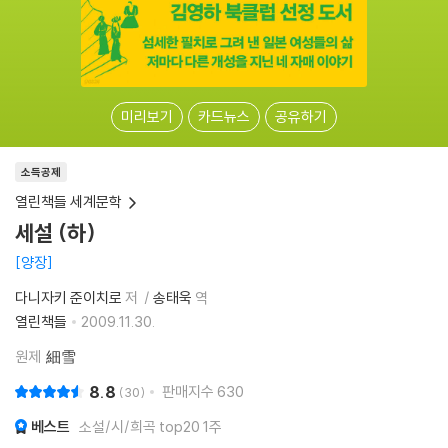
미리보기
카드뉴스
공유하기
소득공제
열린책들 세계문학
세설 (하)
양장
다니자키 준이치로
저
송태욱
역
열린책들
2009.11.30.
원제
細雪
8.8
판매지수
630
30
베스트
소설/시/희곡 top20 1주