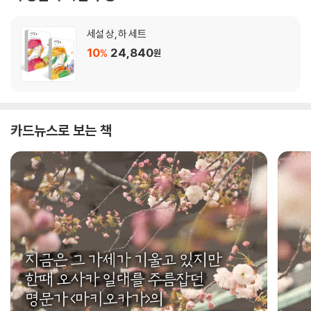
세설 상, 하 세트
10
24,840
%
원
카드뉴스로 보는 책