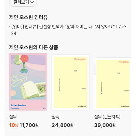
펼쳐보기
편소설 『레이디 수전』을 집필하면서 본격적으로 소설을 쓰기 시작했
다. 스무 살이 되던 1795년에는 『엘리너와 메리앤』이라는 첫 장편소
제인 오스틴
인터뷰
설을 완성했는데, 1797년 이 소설은 개작
[읽다]
[인터뷰] 김선형 번역가 “앎과 재미는 다르지 않아요“ | 예스
24
제인 오스틴
의 다른 상품
설득
설득
설득 (큰글자책)
10
11,700
24,800
39,000
%
원
원
원