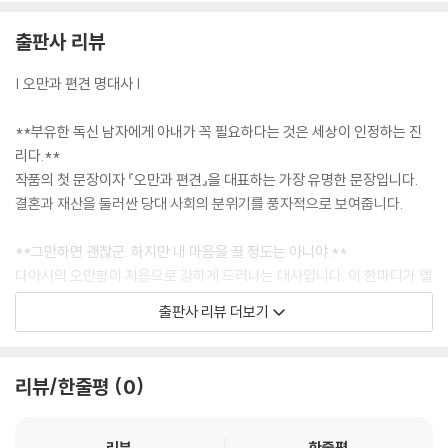
출판사 리뷰
| 오만과 편견 명대사 |
**부유한 독신 남자에게 아내가 꼭 필요하다는 것은 세상이 인정하는 진
리다.**
작품의 첫 문장이자 『오만과 편견』을 대표하는 가장 유명한 문장입니다.
결혼과 재산을 둘러싼 당대 사회의 분위기를 풍자적으로 보여줍니다.
**그만하면 괜찮군. 하지만 내 마음을 끌 정도는 아니야.**
다아시의 오만함이 처음으로 강하게 드러나는 대사입니다. 이 한마디가 엘
리자베스의 편견을 낳고, 두 사람의 갈등이 시작됩니다.
출판사 리뷰 더보기
**오만은 내가 날 어떻게 생각하느냐와 깊은 관계가 있고, 허영심은 남이
날 어떻게 생각하느냐와 관계가 있거든.**
리뷰/한줄평
0
작품 제목의 핵심인 ‘오만’을 직접 설명하는 문장입니다. 인물들의 말과 행
동을 읽는 중요한 열쇠가 됩니다.
리뷰
한줄평