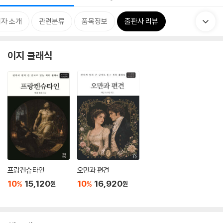
자 소개
관련분류
품목정보
출판사 리뷰
이지 클래식
프랑켄슈타인
오만과 편견
10
15,120
10
16,920
%
%
원
원