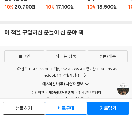
10
20,700
10
17,100
10
13,500
1
%
%
%
원
원
원
이 책을 구입하신 분들이 산 분야 책
로그인
최근 본 상품
주문/배송
고객센터 1544-3800
티켓 1544-6399
중고샵 1566-4295
eBook 1:1문의/채팅상담
예스이십사(주) 사업자 정보
이용약관
개인정보처리방침
청소년보호정책
PC버전
회사소개
거래처관계자께
도서홍보
광고
선물하기
바로구매
카트담기
Copyright © YES24 Corp. All Rights Reserved.
MATOM8