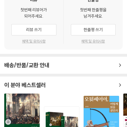
**사랑은 자유로운 거야. 마음이 조금씩 끌려가는 것도 자연스러운 거지.*
첫번째 리뷰어가
첫번째 한줄평을
*
되어주세요.
남겨주세요.
사랑을 계산이나 조건이 아니라 자연스러운 감정의 흐름으로 바라보는 문
장입니다. 부드러운 분위기의 인용문으로 좋습니다.
리뷰 쓰기
한줄평 쓰기
**결혼의 행복이란 전적으로 운이니까.**
혜택 및 유의사항
혜택 및 유의사항
샬럿의 현실적인 결혼관이 드러나는 문장입니다. 사랑보다 조건과 안정이
중요했던 시대의 현실을 날카롭게 보여줍니다.
배송/반품/교환 안내
**전 웃는 걸 정말 좋아하기 때문에 그런 사람이 많으면 아주 손해거든요.
**
엘리자베스의 재치와 당당함이 살아 있는 대사입니다. 그녀가 단순한 로맨
이 분야 베스트셀러
스의 주인공이 아니라, 세상을 비판적으로 바라보는 인물임을 잘 보여줍니
다.
**한 번 싫으면 그것으로 끝이고요.**
다아시의 고집스럽고 단호한 성격을 보여주는 말입니다. 이후 그가 변화해
가는 과정을 생각하면 더욱 의미 있게 읽힙니다.