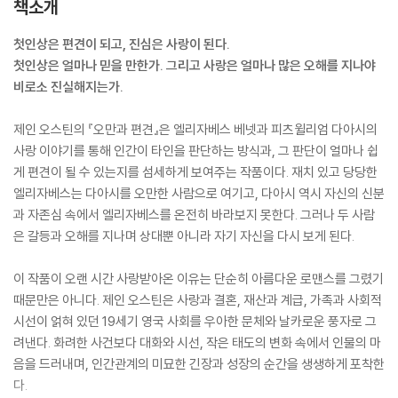
책소개
첫인상은 편견이 되고, 진심은 사랑이 된다.
첫인상은 얼마나 믿을 만한가. 그리고 사랑은 얼마나 많은 오해를 지나야
비로소 진실해지는가.
제인 오스틴의 『오만과 편견』은 엘리자베스 베넷과 피츠윌리엄 다아시의
사랑 이야기를 통해 인간이 타인을 판단하는 방식과, 그 판단이 얼마나 쉽
게 편견이 될 수 있는지를 섬세하게 보여주는 작품이다. 재치 있고 당당한
엘리자베스는 다아시를 오만한 사람으로 여기고, 다아시 역시 자신의 신분
과 자존심 속에서 엘리자베스를 온전히 바라보지 못한다. 그러나 두 사람
은 갈등과 오해를 지나며 상대뿐 아니라 자기 자신을 다시 보게 된다.
이 작품이 오랜 시간 사랑받아온 이유는 단순히 아름다운 로맨스를 그렸기
때문만은 아니다. 제인 오스틴은 사랑과 결혼, 재산과 계급, 가족과 사회적
시선이 얽혀 있던 19세기 영국 사회를 우아한 문체와 날카로운 풍자로 그
려낸다. 화려한 사건보다 대화와 시선, 작은 태도의 변화 속에서 인물의 마
음을 드러내며, 인간관계의 미묘한 긴장과 성장의 순간을 생생하게 포착한
다.