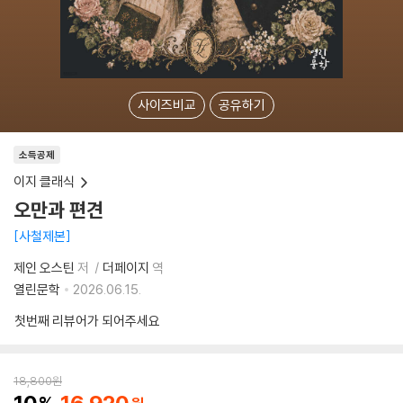
사이즈비교
공유하기
소득공제
이지 클래식
오만과 편견
사철제본
제인 오스틴
저
더페이지
역
열린문학
2026.06.15.
첫번째 리뷰어가 되어주세요
18,800
원