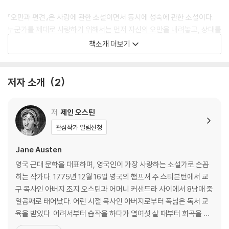
『오만과 편견』은 사랑에 관한 소설이면서 동시에 성숙에 관한 소설이다.
누군가를 제대로 사랑하기 위해서는 먼저 자신의 오만을 내려놓고, 상대를
향한 편견을 거두어야 한다는 사실을 이 작품은 품위 있고도 따뜻하게 전
책소개 더보기
한다. 시대는 달라졌지만, 첫인상과 오해, 자존심과 진심 사이에서 흔들리
는 인간의 모습은 오늘의 독자에게도 여전히 깊은 공감을 불러일으킨다.
저자 소개
2
저
제인 오스틴
관심작가 알림신청
Jane Austen
영국 근대 문학을 대표하며, 영국인이 가장 사랑하는 소설가로 손꼽
히는 작가다. 1775년 12월 16일 영국의 햄프셔 주 스티븐턴에서 교
구 목사인 아버지 조지 오스틴과 어머니 커샌드라 사이에서 8남매 중
일곱째로 태어났다. 어린 시절 목사인 아버지로부터 폭넓은 독서 교
육을 받았다. 어려서부터 습작을 하다가 열여섯 살 때부터 희곡을 쓰
기 시작했고, 스물한 살 때 첫 장편 소설을 썼다. 1794년에 서간체 단