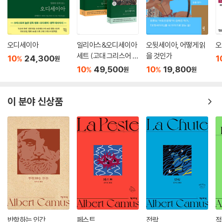
**그렇게 거만했던 사람이 그렇게 변해 버렸는가 생각하니 그저 놀랍고
감사할 따름이었다.**
엘리자베스가 다아시를 새롭게 바라보기 시작하는 후반부의 중요한 문장
오디세이아
일리아스&오디세이아
오뒷세이아, 어떻게 읽
오
입니다. 오해와 편견이 걷히고, 존중과 사랑이 싹트는 순간을 담고 있습니
세트 (고대 그리스어 완
을 것인가
10
24,300
1
%
원
다.
역본)
10
49,500
10
19,800
%
%
원
원
**사랑, 뜨거운 사랑 때문인 것이 틀림없기 때문이다.**
다아시의 변화가 단순한 예의나 체면이 아니라 진심에서 비롯되었음을 보
이 분야 신상품
여주는 문장입니다. 작품 후반부의 감정선을 압축해 주는 인용문으로 좋습
니다.
반항하는 인간
페스트
전락
적