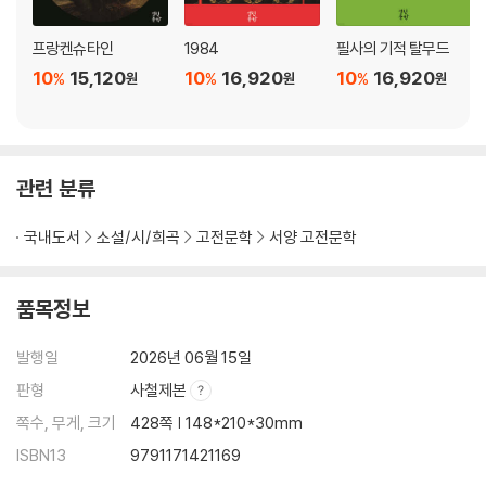
프랑켄슈타인
1984
필사의 기적 탈무드
10
15,120
10
16,920
10
16,920
%
%
%
원
원
원
관련 분류
국내도서
소설/시/희곡
고전문학
서양 고전문학
품목정보
발행일
2026년 06월 15일
판형
사철제본
쪽수, 무게, 크기
428쪽 | 148*210*30mm
ISBN13
9791171421169