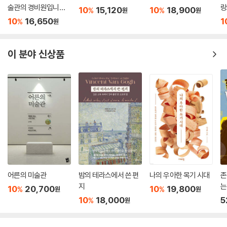
케문은 이해할 수도, 받아들일 수도 없는 도라 마르의 어두운 면조차 껴안
술관의 경비원입니다
랑
10
15,120
10
18,900
%
%
원
원
(25만 부 기념 전면 개
고자 노력한다. 수첩 속 인물들의 관계와 행적을 추적하는 지난한 작업과
10
16,650
1
%
원
정판)
도라라는 인물의 모호함과 복잡성 때문에 수차례 좌절을 겪지만 결국 벤케
문은 1951년의 수첩을 지도로 삼아 예술사적 격동의 한복판에서 철저하게
이 분야 신상품
자기 자신으로 살고자 했던 한 여성 예술가의 초상을 완성해낸다.
한국어판에서는 예술가로서의 도라 마르의 진면목을 국내 독자들에게 전
하기 위해 프랑스판 원서와 영어판에 들어있지 않은 도라 마르의 작품들을
저작권자의 동의를 구해 컬러로 수록했다. 아울러 도라 마르의 연표도 만
들어 책 말미에 실어 독자의 이해를 돕고자 했다.
용감하고 깊이 있는 탐사 프로젝트... 수십 년간 한 큐비스트의 제한된 해석
에 갇혀 있었던 여성을 제대로 대하고 있는 책._ 뉴욕 타임스The New Y
ork Times
어른의 미술관
밤의 테라스에서 쓴 편
나의 우아한 목기 시대
존
20세기 파리와 아방가르드에 대한 매우 흥미로운 탐구. 현대미술과 초현
지
는
10
20,700
10
19,800
%
%
실주의 애호가라면 반드시 읽어야할 책. _ 퍼블리셔스 위클리Publishers
원
원
자
10
18,000
5
%
원
Weekly?
맛깔스럽게 신랄하고 대단히 흥미로우며 섹시하고 지적인 책. _ 릿허브Lit
Hub