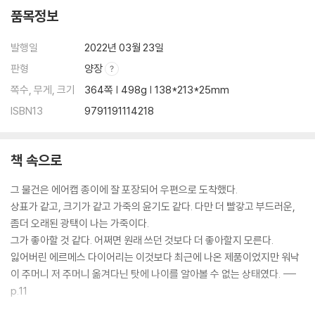
품목정보
발행일
2022년 03월 23일
판형
양장
쪽수, 무게, 크기
364쪽 | 498g | 138*213*25mm
ISBN13
9791191114218
책 속으로
그 물건은 에어캡 종이에 잘 포장되어 우편으로 도착했다.
상표가 같고, 크기가 같고 가죽의 윤기도 같다. 다만 더 빨갛고 부드러운,
좀더 오래된 광택이 나는 가죽이다.
그가 좋아할 것 같다. 어쩌면 원래 쓰던 것보다 더 좋아할지 모른다.
잃어버린 에르메스 다이어리는 이것보다 최근에 나온 제품이었지만 워낙
이 주머니 저 주머니 옮겨다닌 탓에 나이를 알아볼 수 없는 상태였다. ---
p.11