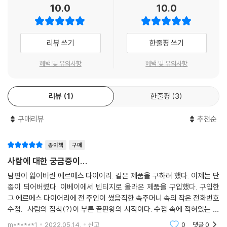
10.0
10.0
나 크로아티아 출신의 건축가였던 아버지를 따라 아르헨티나에서 유년기
폴 엘뤼아르는 끝까지 비밀을 지켰다. 도라에 대한 애정으로 그는 1945년
를 보낸 뒤 파리로 돌아왔고, 사진 작가로 활동하면서 도라 마르라는 이름
5월 15일 사부아가에서 일어난 일에 대해 마지막까지 입을 열지 않았다.
을 사용하기 시작했다. 20대 초반에 이미 패션과 광고 사진으로 이름난 작
그날 도라는 울부짖으며 헛소리를 했고, 피카소와 엘뤼아르에게 어서 무릎
리뷰 쓰기
한줄평 쓰기
가였고, 스물 일곱에는 혼자 영국과 스페인 등을 돌아다니며 빈곤, 실업,
꿇고 하느님께 용서를 빌라고 다그쳤다. 피카소는 놀라서 입을 다물지 못
기형 등으로 고통받는 주변부 인물들을 담은 르포 사진들을 찍었다. 이후
했다. --- p.99
혜택 및 유의사항
혜택 및 유의사항
초현실주의 예술의 한가운데에서 전위적이고 독창적인 사진을 찍어 큰 명
성을 얻는다. 초현실주의자들과 어울리던 젊은 사진작가 도라 마르는 193
그들을 중심으로 파리의 예술가와 지식인 무리가 모였다. 나치 경찰의 단
5년 카페 되 마고에서 피카소를 만나고, 이 년 뒤 〈게르니카〉를 그리는 육
리뷰
1
한줄평
3
속을, 누군가의 밀고를, 때로는 폭격을 피하기 위해, 물자 부족에서 벗어나
주 동안의 작업을 사진으로 기록하면서 피카소의 '공식적인 연인'이 된다.
기 위해, 무엇보다 권태를 이기기 위해서였다...(중략)... 어쨌든 살아야 했
무엇보다도 그녀를 모델로 한 피카소의 그림 〈우는 여인〉이 너무도 유명해
구매리뷰
추천순
다. 삶은 권태를 버티지 못한다. 무료한 시간을 채우기 위한 '축제'가 이어
짐에 따라 도라 마르는 '우는 여인'으로 알려지게 된다.
졌다. 그들은 강낭콩 한 접시를 먹기 위해 통금을 뚫고 시몬 드 보부아르의
종이책
구매
호텔방으로 달려가기도 했다. 그리고 합법적으로 구할 수 있는 술은 무엇
도라는 사부아가 아파트의 거실에서 그림을 그린다. 그리고 며칠 동안, 때
사람에 대한 궁금증이...
이든 찾아내서 마셨다. 바타유의 집에서 모였을 때 너무 많이 취한 도라가
로는 더 오래 집밖으로 나가지 않는다. “난 사막에 있어야 해요.” 그녀는 한
두 손을 뿔처럼 이마에 얹고 황소 흉내를 내면서 사람들에 달려든 일화도
남편이 잃어버린 에르메스 다이어리. 같은 제품을 구하려 했다. 이제는 단
친구에게 말한다. “그림을 그리는 동안 신비의 아우라가 나를 둘러싸게 만
등장한다. --- p.142~144
종이 되어버렸다. 이베이에서 빈티지로 올라온 제품을 구입했다. 구입한
들 거예요. 사람들이 내가 해놓은 것을 보고 싶게 해야죠. 모두 나를 피카소
그 에르메스 다이어리에 전 주인이 썼음직한 속주머니 속의 작은 전화번호
의 연인으로 기억할 뿐 화가로 받아들이질 않잖아요.” 도라는 스스로를 다
수첩. 사람의 집착(?)이 부른 끝판왕의 시작이다. 수첩 속에 적혀있는 많
내가 행한 조사, 내가 던진 질문들과 나의 고집에 대해 도라는 무슨 생각을
시 만들어내야 함을, 사람들의 뇌리에서 '우는 여인'을 지워야 함을, 새로운
은 사람의 이름과 주소... 그 이름은 2차세계대전 직후의 위대한 에술가들
할까? 아마도 처음에는 그 수첩이 내 손에 들어왔다는 사실이, 그리고 수
m******1
2022.05.14.
신고
0
댓글
0
이야기를 써내야 함을 알고 있다. _034쪽