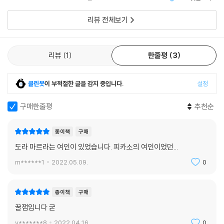
의 이름
첩의 주인을 확인하기 위한 나의 초현실주의적인 도전이 흥미로웠을지 모
른다. 하지만 곧 화가 났을 것이다. 도라는 “누군가 나에 대해 글을 쓰는 것
리뷰 전체보기
그 자신 사진예술의 태동기에 초현실주의 사진가로 이름을 날렸던 도라 마
이 싫다”고 말했다. 그런 글들은 “중요하지도 않은 것들을 시시콜콜 모아
르인 만큼 당시 파리에서 활발하게 활동하는 예술가, 컬렉터, 비평가 들 모
서 선정적으로 만들 뿐이고 작가들은 어차피 배신자들”이기 때문이다...
두와 연결되어 있었다. 그러나 피카소와 결별하고 난 뒤 도라 마르는 예술
(중략)... 나는 도라 마르의 나약함 때문에 가슴이 뭉클했고, 도라 마르의
리뷰
1
한줄평
3
계의 중심으로부터 급격히 멀어진다. 정신적으로도 무너지기 시작한 도라
힘에서 깊은 인상을 받았다. 그녀는 분명 사랑보다는 숭배의 대상이 되고
마르의 수첩에 이제 예술가 대신 20세기 가장 유명한 정신분석가의 이름
싶어했다. 시간이 가면 사람들이 자기 작품의 진가를 알아볼 거라고 확신
이 등장한다. 바로 자크 라캉이다. 도라 마르는 자크 라캉에게 주기적으로
클린봇
이 부적절한 글을 감지 중입니다.
설정
했다.
정신분석을 받았고 정신병원에 입원하기도 했다. 하지만 내적 공허는 채워
--- p.337
구매한줄평
추천순
지지 않았고 그 자리는 비틀린 정치적 신념과 종교적 열정으로 채워진다.
피카소의 권유에 따라 사진을 버리고 회화로 전향한 도라 마르의 그림은
예술계에서 이렇다할 평가를 받지 못했고, 그녀는 사부아가의 아파트에 칩
종이책
구매
거한 채 서서히 자신을 알던 이들과 인연을 끊는다. 피카소의 장례식에도,
도라 마르라는 여인이 있었습니다. 피카소의 여인이었던...
자신의 전시회 기념식에도 모습을 드러내지 않고 사람들과는 오직 전화로
m******1
2022.05.09.
0
만 소통한다. 그렇게 홀로 긴 세월 칩거 생활을 하던 도라 마르는 1997년
90세의 일기로 사망한다.
그러나 도라 마르의 작품들은 21세기 들어 다시 주목을 받기 시작한다. 20
종이책
구매
19년 런던의 테이트모던과 파리의 퐁피두센터가 대규모 회고전을 열어 피
꿀잼입니다 굳
카소에 가려져 있던 도라 마르의 아방가르드 예술가로서의 면모를 재발견
y*******8
2022.04.16.
0