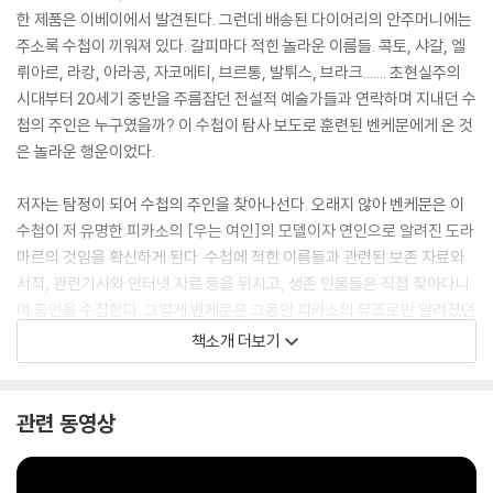
한 제품은 이베이에서 발견된다. 그런데 배송된 다이어리의 안주머니에는
주소록 수첩이 끼워져 있다. 갈피마다 적힌 놀라운 이름들. 콕토, 샤갈, 엘
뤼아르, 라캉, 아라공, 자코메티, 브르통, 발튀스, 브라크....... 초현실주의
시대부터 20세기 중반을 주름잡던 전설적 예술가들과 연락하며 지내던 수
첩의 주인은 누구였을까? 이 수첩이 탐사 보도로 훈련된 벤케문에게 온 것
은 놀라운 행운이었다.
저자는 탐정이 되어 수첩의 주인을 찾아나선다. 오래지 않아 벤케문은 이
수첩이 저 유명한 피카소의 [우는 여인]의 모델이자 연인으로 알려진 도라
마르의 것임을 확신하게 된다. 수첩에 적힌 이름들과 관련된 보존 자료와
서적, 관련기사와 인터넷 자료 등을 뒤지고, 생존 인물들은 직접 찾아다니
며 증언을 수집한다. 그렇게 벤케문은 그동안 피카소의 뮤즈로만 알려졌던
도라 마르라는 여성 예술가의 특별하고도 놀라운 삶을 재구성해낸다.
책소개 더보기
관련 동영상