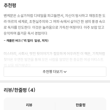
뤼아르, 라캉, 아라공, 자코메티, 브르통, 발튀스, 브라크....... 초현실주의
추천평
갈색 머리의 아름다운 여인을 발견했다. 그녀는 무심한 표정으로 장갑 낀
시대부터 20세기 중반을 주름잡던 전설적 예술가들과 연락하며 지내던 수
손가락 끝에 담배 파이프를 쥐고 있었다. 도라도 피카소를 보았지만 못 본
첩의 주인은 누구였을까? 이 수첩이 탐사 보도로 훈련된 벤케문에게 온 것
벤케문은 소설가처럼 디테일을 파고들면서, 자신이 탐사하고 재창조한 도
척했다. 하지만 그가 자기를 보고 있음을 알았기에 뭔가 인상적인 광경을
은 놀라운 행운이었다. 저자는 탐정이 되어 수첩의 주인을 찾아나선다. 오
라 마르의 세계로, 초현실주의와 그 여파 속에서 살아간 한 생의 풍경 속으
보여주기로 했다. 그녀는 작은 꽃이 수놓인 검은색 장갑을 천천히 벗었다.
래지 않아 벤케문은 이 수첩이 저 유명한 피카소의 〈우는 여인〉의 모델이자
로 독자를 인도한다. 이것은 놀라움으로 가득찬 여정이다. 아주 보람 있고
그런 다음 핸드백에서 칼을 꺼내 마치 장난을 치듯 테이블에 꽂기 시작했
연인으로 알려진 도라 마르의 것임을 확신하게 된다. 수첩에 적힌 이름들
유익하며 즐거운 독서 경험이다.
다. 손가락을 벌리고 그 사이에 칼을 꽂았다. 칼은 점점 높이 올라갔고, 손
과 관련된 보존 자료와 서적, 관련기사와 인터넷 자료 등을 뒤지고, 생존 인
가락에 점점 가까이 닿았다. 결국 손가락에 핏방울이 맺히고 뽀얀 살갗 위
- 캐롤린 버크 (『리 밀러: 일생』 저자)
물들은 직접 찾아다니며 증언을 수집한다. 그렇게 벤케문은 그동안 피카소
로 피가 흘러내리기 시작했다. 피카소는 뚫어질 듯 그 장면을 지켜보았다.
의 뮤즈로만 알려졌던 도라 마르라는 여성 예술가의 특별하고도 놀라운 삶
도라는 피를 닦지도 피카소를 향해 눈길을 주지도 않은 채 다시 장갑을 꼈
미스터리, 사회사, 멋진 뒷이야기가 절묘하게 어우러진 이 책은, 기적처럼
을 재구성해낸다.
다. 쇼는 끝났다! --- p.54
찾아온 우연한 발견을 통해 모든 사람을 알았던 한 중요한 여성 아티스트
도라 마르의 예술과 생애를 퍼즐처럼 혹은 입체파의 작품처럼 그려낸 독특
의 삶을 재건해냈다.
한 형식의 이 책은, 수첩 속 단서를 추적해가는 구성 때문에 한 편의 미스터
도라와 브라사이는 이삼 년 뒤 공동 사진전에서 다시 만났다. 브라사이는
추천평 더보기
리 소설처럼 독자들을 빨아들인다. 20세기 현대예술의 중심이었던 파리를
- 프랜신 프로즈 (『페기 구겐하임: 현대의 충격』, 『작가처럼 읽어라』 저자)
막 명성을 얻기 시작했도, 이미 패션과 광고 쪽에서 이름난 사진작가였던
배경으로, 누구보다도 화려하게 등장했다 오래도록 침묵했던 도라 마르의
도라는 오히려 덜 상업적이고 보다 개인적인 글을 추구하는 중이었다. 스
다면적 초상이 부조된다.
빈티지 수첩의 주소록을 샅샅이 조사하는 과정을 넋을 잃고 따라가다보면
물일곱 살의 도라는 혼자 스페인과 영국에 가서 가난한 동네를 돌아다니며
리뷰/한줄평
4
불 같은 성격에 예측하기 힘들고 그러면서도 가슴 미어지게 인간적인 도라
르포 사진을 찍었다. 정치 참여에 적극적이던 시기였기에, 특히 사회의 주
피카소의 〈우는 여인〉으로만 남기를 거부한 삶
마르를 만날 수 있다.
번부로 밀려난 이들, 눈먼 자들, 기형의 몸을 가진 이들, 실업자들, 그리고
리뷰
한줄평
- 패트리샤 앨버 (『조앤 미첼 : 레이디 페인터』 저자)
1929년의 대공황으로 무너진 사람들에게 공감했다. --- p.94
도라 마르, 본명은 앙리에트 테오도라 마르코비치. 1907년 파리에서 태어