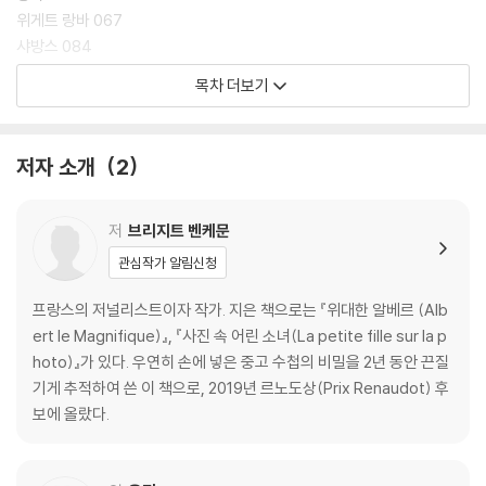
위게트 랑바 067
샤방스 084
브라사이 093
목차 더보기
엘뤼아르 099
뒤부아 116
콕토 127
저자 소개
2
배관 설비업자 비당스 137
레리스 140
트리야 157
저
브리지트 벤케문
마들렌 166
관심작가 알림신청
라캉 170
미셸 185
프랑스의 저널리스트이자 작가. 지은 책으로는 『위대한 알베르 (Alb
노아유 자작부인 191
ert le Magnifique)』, 『사진 속 어린 소녀(La petite fille sur la p
부디노 206
hoto)』가 있다. 우연히 손에 넣은 중고 수첩의 비밀을 2년 동안 끈질
마르샹 209
기게 추적하여 쓴 이 책으로, 2019년 르노도상(Prix Renaudot) 후
더글러스 쿠퍼 222
보에 올랐다.
피카소 234
안초레나 239