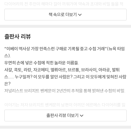
다이어리의 전 주인이 해마다 갈아 끼워가며 약속과 초대와 비밀 들을 적
어두었을 속지는 판매자가 제거한 뒤였다. 그런데 속주머니에 작은 전화번
책 속으로 더보기
호 수첩이 여전히 끼워져 있었다. 나는 본능적으로 수첩을 넘기기 시작했
다. 별생각 없이 세 장을 넘겼을 때, 아는 이름이 나왔다. 콕토! 그렇다. '콕
토 : 몽팡시에가 36번지'! 전율이 일었다. 이어 '샤갈 : 도핀 광장 22번지.'
출판사 리뷰
숨이 멎는 것 같았다. 내 손가락이 미친듯이 수첩을 넘겼다. 자코메티, 라
캉...... 줄줄이 이어졌다. 아라공, 브르통, 브라사이, 브라크, 발튀스, 엘뤼아
“이베이 역사상 가장 만족스런 구매로 기록될 중고 수첩 거래”(뉴욕 타임
르, 레오노르 피니, 레리스, 퐁주, 풀랑크, 시냐크, 스탈, 사로트, 차라......
스).
스무 장짜리 수첩 안에는 제2차세계대전 직후의 위대한 예술가들 이름이
우연히 손에 넣은 수첩에 적힌 놀라운 이름들.
알파벳순으로 나열되어 있었다. 믿기지 않아서 다시 읽어보았다. 그러니까
샤걀, 콕토, 라캉, 자코메티, 엘뤼아르, 브르통, 브라사이, 아라공, 발튀
이 수첩의 전 주인은 초현실주의와 현대예술의 한가운데에 있던 인물이다.
스..... 누구일까? 이 모두를 알던 사람은? 그리고 이 모두에게 잊혀진 사람
--- p.13
은?
저널리스트 브리지트 벤케문이 2년간의 추적을 통해 밝혀낸 수첩의 비밀.
나는 한 장 한 장 수첩을 넘기며 여정을 이어가기로 한다. 각각의 이름들에
똑같이 질문해볼 것이다. 수첩 속에서 무엇을 하고 있는가? 도라 마르의 삶
이야기는 저자 브리지트 벤케문의 남편이 아끼던 에르메스 다이어리를 잃
에서 어떤 자리를 차지하는가? 편지로 만든 소설도 있으니, 알고 지낸 이
어버린 데서 시작한다. 더이상은 생산되지 않는 이 다이어리와 가장 비슷
출판사 리뷰 더보기
들의 이야기로 전기를 만들지 못할 이유는 없다. --- p.45
한 제품은 이베이에서 발견된다. 그런데 배송된 다이어리의 안주머니에는
주소록 수첩이 끼워져 있다. 갈피마다 적힌 놀라운 이름들. 콕토, 샤갈, 엘
담배 연기가 자욱한 실내를 훑어보다가 피카소는 검은색 옷을 입은 짙은