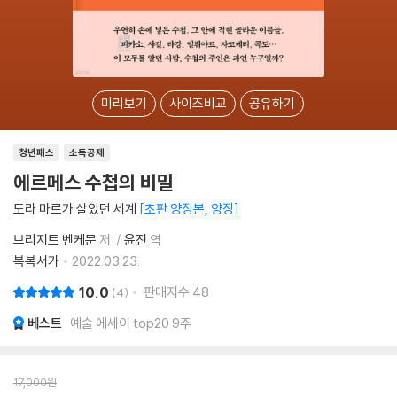
미리보기
사이즈비교
공유하기
청년패스
소득공제
에르메스 수첩의 비밀
도라 마르가 살았던 세계
초판 양장본, 양장
브리지트 벤케문
저
윤진
역
복복서가
2022.03.23.
10.0
판매지수
48
4
베스트
예술 에세이 top20 9주
17,000
원