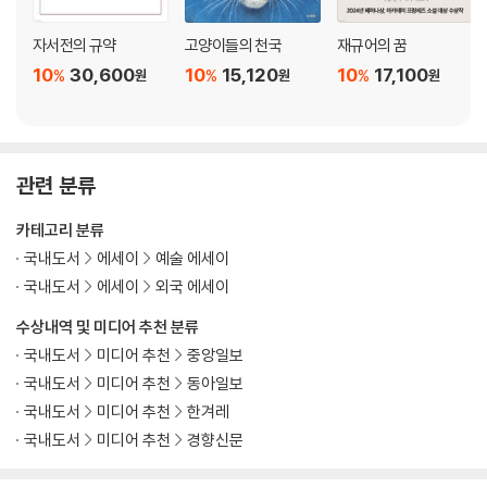
옮긴이의 말 351
도라 마르 연보 359
자서전의 규약
고양이들의 천국
재규어의 꿈
10
30,600
10
15,120
10
17,100
%
%
%
원
원
원
관련 분류
카테고리 분류
국내도서
에세이
예술 에세이
국내도서
에세이
외국 에세이
수상내역 및 미디어 추천 분류
국내도서
미디어 추천
중앙일보
국내도서
미디어 추천
동아일보
국내도서
미디어 추천
한겨레
국내도서
미디어 추천
경향신문