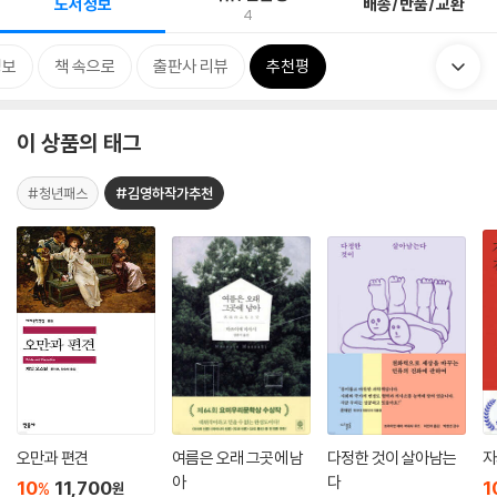
도서정보
배송/반품/교환
4
정보
책 속으로
출판사 리뷰
추천평
이 상품의 태그
#청년패스
#김영하작가추천
오만과 편견
여름은 오래 그곳에 남
다정한 것이 살아남는
자
아
다
10
11,700
1
%
원