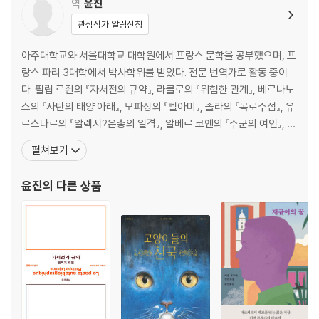
에티엔 페리에 244
역
윤진
에프롱 253
관심작가 알림신청
펜로즈 259
사로트 265
아주대학교와 서울대학교 대학원에서 프랑스 문학을 공부했으며, 프
뒤부셰 270
랑스 파리 3대학에서 박사학위를 받았다. 전문 번역가로 활동 중이
스탈 277
다. 필립 르죈의 『자서전의 규약』, 라클로의 『위험한 관계』, 베르나노
셰당 282
스의 『사탄의 태양 아래』, 모파상의 『벨아미』, 졸라의 『목로주점』, 유
수의사 피숑 291
르스나르의 『알렉시?은총의 일격』, 알베르 코엔의 『주군의 여인』, 뒤
앙드레 마르샹 294
라스의 『태평양을 막는 제방』 『물질적 삶』 『평온한 삶』, 피에르 미숑
펼쳐보기
발튀스 300
의 『사소한 삶』, 프루스트의 『질투의 끝』 『알 수 없는 발신자: 프루스
레리스 304
트 미출간 단편선』, 시몬 베유의 『중력과 은총』, 조르주 바타유의 『에
윤진
의 다른 상품
륀 공작 308
로스의 눈물』, 알로이지우스
메네르브의 건축업자 코닐 316
대리석 가공업자 푸이요 320
피카소 327
도라 마르 331
지은이 주 339
감사의 말 347