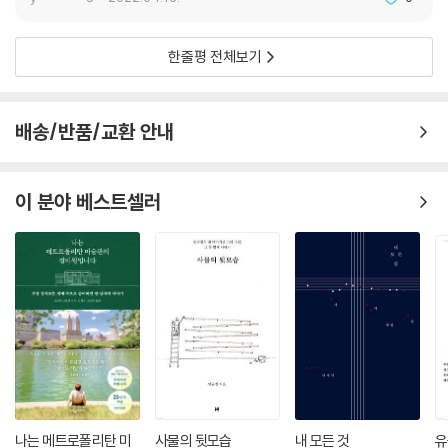
한다.
한 존재의 여러 얼굴, 한 사람을 안다는 것은 무엇인가
한줄평 전체보기
제일 처음 만난 도라 마르는 야심 있고 좌파 사회운동에 적극적으로 참여
한, 자유롭고 빛나는, 그러나 성마른 성격의 젊은 사진작가다.
배송/반품/교환 안내
두번째는 열정적인 사랑에 빠진 여인, 독자적인 삶을 완전히 포기하고 심
지어 종속되어버린, 복종을 즐기며 사랑받지 못하면 고통스러워하는 여인
이다.
이 분야 베스트셀러
세번째는 착란을 일으키다가 결국 광기에 빠진 여인이다.
네번째는 정신분석과 종교와 그림의 힘으로 다시 일어선, 내가 가진 1951
년의 수첩의 주인이다.
다섯번째는 서서히 외부세계와 단절되어 예술과 침묵과 명상 속에 칩거한
여인이다.
그리고 여섯번째, 사람을 피하고 오로지 전화통화로만 세상과 연결된 늙은
도라다. _335쪽
피카소라는 너무도 강렬한 천재의 광채에 가려진, 자신의 삶과 예술보다
훨씬 유명한 그림 〈우는 여인〉 속에 갇혀버린 한 여성에 대한 연민으로, 벤
나는 메트로폴리탄 미
사물의 뒷모습
내 모든 것
유