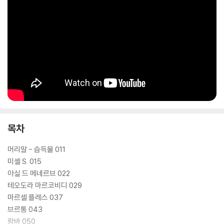
목차
머리말 - 습득물 011
미셸 S. 015
아실 드 메네르브 022
테오도라 마르코비디 029
마르셀 플레스 037
브르통 043
랑바 050