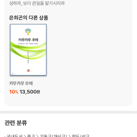
아무것도 없는 것 같으나 모든 것을 가진 자 · 124
성하라, 보다 큰일을 맡기시리라.
나의 다메섹 · 128
마중물(Calling Water) · 132
은희곤
의 다른 상품
피로스의 승리 · 137
농부가 소의 짐을 거들어주는 모습만으로도 · 141
화 다스리기 · 145
‘위드코로나’ 시대의 아름다운 이야기들 · 149
오만과 겸손의 사이클 · 153
2F, ‘Forget · Forgive’ · 158
신앙의 탄성! · 162
‘졸라맨’인가, 신앙인인가 · 166
8만 리 밖에서 가르쳐주러 오는데 · 168
카무카무 우에
10
13,500
%
원
제3부 나눌수록 커지는 사랑
나를 통해 세상이 예수를 보네 · 173
‘나’를 ‘향’한 봉사와 헌신 ‘사역’ · 177
관련 분류
1173번째 기적―나눔과 생명 · 181
하나님의 사랑을 나누는 삶이 예물 · 185
국내도서
종교
기독교(개신교)
전도/선교