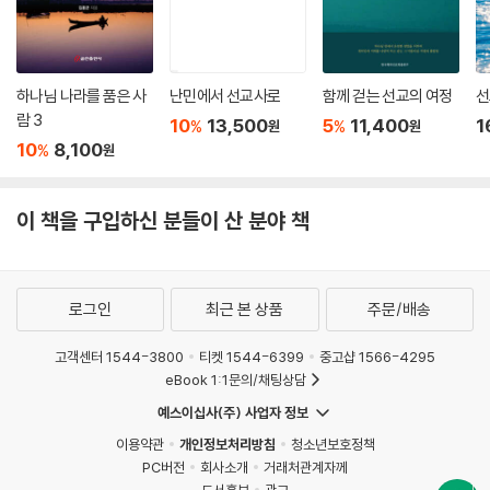
상관하지 않는다. 개인 생활은 전혀 간섭하지 않는다. 믿음으로 사는 일을
강조도, 강요도 하지 않는다. 아무런 간섭도 받지 않으면서 그냥 교회만 다
니면 되는 것이다. 아무런 제약이, 간섭이 없으니 참 편하기는 할 것이다.
하나님 나라를 품은 사
난민에서 선교사로
함께 걷는 선교의 여정
선
자기가 편하다고 해서 과연 이것이 성경에서 말씀하는 교회인가? 참다운
람 3
10
13,500
5
11,400
1
%
%
원
원
신앙인가? 성경을 보면 그것이 아님은 확실하다. 교회 다니면서 하나님 말
10
8,100
%
원
씀 앞에서 내가 그렇게 살지 못해 죄송해야만 한다. 참 힘들지만 나를 포기
할 줄도 알아야 하고, 좀 어렵지만 내가 손해 볼 줄도 알아야 하고, 도저히
하기 싫지만 내가 해야만 할 일도 있는 것이다. 그리고 반대로, 내가 하고
이 책을 구입하신 분들이 산 분야 책
싶어도 하지 말아야 하는 일들도 많이 있다. 그렇게 살지 못할 때 갖는 ‘거
룩한 부담’도 가져야 한다. 신앙생활은 좀 이렇게 불편함을 느끼면서 가져
야만 하는 것이 아니겠는가.
로그인
최근 본 상품
주문/배송
갇힌 물이 썩듯이 나에게 주신 모든 것들을 ‘나’라는 웅덩이에 가둬 놓는다
고객센터 1544-3800
티켓 1544-6399
중고샵 1566-4295
면, 다 썩어져 사라지게 되고 말 것이다. 나를 통해 이웃에, 세상에 흘러나
eBook 1:1문의/채팅상담
가야 한다. 흘러가는 물이 깨끗하고 맑고 항상 채워지듯이, 나에게 주신 모
예스이십사(주) 사업자 정보
든 것들을 흘려보낸다면 곧바로 다시 나에게도 하나님의 은총과 축복이 계
이용약관
개인정보처리방침
청소년보호정책
속해서 허락될 것이다. 하나님의 은혜와 사랑과 평강과 축복과 구원, 이 모
PC버전
회사소개
거래처관계자께
든 것을 나에게 가둬서 나만 즐겨서는 안 된다.