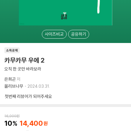
사이즈비교
공유하기
소득공제
카무카무 우에 2
오직 한 곳만 바라보라
은희곤
저
올리브나무
2024.03.31.
첫번째 리뷰어가 되어주세요
16,000
원
10
14,400