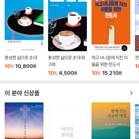
나님’이 전혀 낯설지 않고 친숙하게 진리, 진실, 절대자로 다가옵니다.
알에 담긴 하나님의 기대를 계속 말씀하신다. “네가 비록 지금은 작고 보잘
것없을지라도 부끄러워하지 말거라. 네 가슴 안에 꿈이 있고, 이제 그 꿈을
- 홍순계 (사단법인 평화드림포럼 이사)
바라보며 자라나는 생명력이 있다면, 네 인생 안에 가장 위대한 일이 일어
날 것이다.”
우리는 개구리 죽이는 방법을 너무나 잘 알고 있다. 개구리를 냄비에 넣고
뚜껑을 닫는다. 그리고 온도를 조금씩 차츰 높이는 것이다. 처음에는 뜨겁
지 않다. 오히려 따뜻해져 온다. 아주 릴렉스하다. 조금씩 온도를 높이는데
풍성한 삶으로 초대
풍성한 삶으로 초대 워
먹고사니즘에 지친 이
전
크북
들을 위한 전도서
도 뜨겁지가 않다. 오히려 따스하고 기분이 좋기만 하다. 서서히 잠이 든다.
10
10,800
1
%
원
그러다가 정말 따스하게, 기분 좋게 서서히 죽어가는 것이다.
10
4,500
10
15,210
%
%
원
원
우리도 이렇게 찔림이 없이 기분 좋게 따스하게 서서히 죄에 물들어 가면,
이 분야 신상품
나도 모르게 결국 ‘사망’에 이르고 말 것이다. ‘죄’에 익숙해진다는 것이, 찔
림이 없다는 것이 이렇게 무서운 일이다.
신앙은 편한 게 아니다. 그런데 편한 신앙을 강조하는 편한 교회들이 있다.
또 그런 교회들을 찾아가는 성도들이 많은 것도 사실이다. 생활이 어떻든,
기도하든 하지 않든, 말씀을 보든 보지 않든, 헌금을 하든 하지 않든 전혀