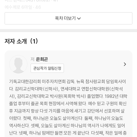
예수께로 6마일 · 46
예수 미니멀리스트 · 50
목차 더보기
다시, 오직 주님만이! · 54
예수쟁이의 기본과 원칙 · 58
우리를 향하신 세미한 음성 · 63
저자 소개
1
제2부 겨자씨처럼 성장하는 삶
저
은희곤
STOP & CHECK · 69
관심작가 알림신청
나는 침묵하지 않는다 · 73
골수가 찔러 쪼개질 때까지 · 77
기독교대한감리회 미주자치연회 감독. 뉴욕 참사랑교회 담임목사이
겨자씨, 그리고 생명의 증거 · 91
다. 감리교신학대학(신학사), 연세대학교 연합신학대학원(신학석
인생의 복기(復棋, Review the game) · 100
사), 감리교신학대학교 박사원(목회학 박사) 졸업했다. 1982년 대학
Path Breaking · 104
졸업 후부터 줄곧 목회 현장에서 사역해 왔다. 예수 믿고 구원의 확신
이보다 더 큰 일을 네가 보리라! · 108
후 지금까지 항상 다섯 가지를 마음에 새기고 강단에서 선포하며 살
스테인드글라스 인생 · 112
아왔다. 첫째, 하나님은 오늘도 살아계신다. 둘째, 하나님이 오늘도
나를 떠나서는 너희가 아무것도 할 수 없음이라 · 116
역사하신다. 셋째, 오늘도 살아계신 하나님의 역사가 나에게도 일어
하나님 처방전 · 120
난다. 넷째, 하나님 맘에만 들면 모든 게 끝난다. 다섯째, 작은 일에 충