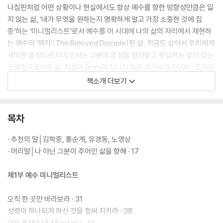
나침판처럼 어떤 상황이나 현실에서도 항상 예수를 향한 방향성만큼은 잃
지 않는 삶, ‘내가 무엇을 원하는지 명확하게 알고 가장 소중한 것에 집
중’하는 ‘미니멀리스트’로서 예수를 이 시대에 나의 삶의 자리에서 재현하
는 예수의 ‘제자’(The Beloved Disciple)된 삶, 지금도 살아서 우리에게
세미한 음성으로 다가오시는 그분의 음성을 알아듣고 응답하는 살아 있는
신앙인으로서의 삶, 직경이 1mm에 지나지 않은 겨자씨가 1,500~3,000
배로 자라나듯이, 날로 날로 성장하는 삶, 힘들지만 나를 포기할 줄도 알
책소개 더보기
고, 어렵지만 손해 볼 줄도 알고, 도저히 하기 싫지만 해야만 할 일과 하고
싶어도 하지 말아야 하는 일들을 지혜롭게 분별하면서, 그렇게 살지 못할
때 ‘거룩한 부담’을 기꺼이 짊어지고자 하는 삶, 나에게 주어진 것들을
목차
‘나’라는 웅덩이에 가둬 놓지 않고, 나를 통해 이웃에, 세상에 흘러나가는
삶, 그럼으로써 주님의 은총과 축복이 계속해서 흘러들어오도록 허용하는
· 추천의 말│김학중, 홍순계, 유경동, 노영상
삶.
· 머리말│나 아닌 그분이 주어인 삶을 향해 · 17
제1부 예수 미니멀리스트
오직 한 곳만 바라보라 · 31
성령이 하나되게 하신 것을 힘써 지키라 · 38
아드 폰테스(Ad Fontes) · 41