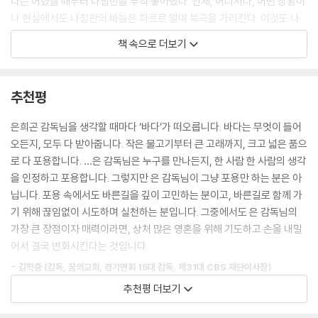
나는 어렸을 때부터 나침반을 무척 좋아했다. 언제, 어디서나, 어떤 상황이
나 현실에서도 나침판의 바늘은 파르르 떨며 북극을 가리킨다. 이것도 나
침판의 기본과 원칙이다. 떨림이 없는 그래서 방향을 찾지 못하는 나침판
책 속으로 더보기
이라면 아무짝에도 쓸모없는 고장 난 나침판이다. 항상 파르르 떠는 그 떨
림, 그리고 결국에는 방향을 찾아가는 순간들이 너무나 큰 울림을 주었다.
추천평
우리에게는 비록 그리 살지는 못할지라도 예수를 따라 살고 싶은 그 떨림
이 항상 파르르 살아 있어야 한다. 그리고 언제, 어디서나, 어떤 상황이나
은희곤 감독님을 생각할 때마다 ‘바다’가 떠오릅니다. 바다는 무엇이 들어
현실에서도(반복) 항상 예수를 향한 방향성만큼은 잃지 말아야 한다. 운전
오든지, 모두 다 받아줍니다. 작은 물고기부터 큰 고래까지, 크고 넓은 품으
할 때도 약간의 핸들 움직임은 직진하는 데 아무 영향을 주지 않는다. 이것
로 다 포용합니다. …은 감독님은 누구를 만나든지, 한 사람 한 사람의 생각
을 ‘유격’이라고 한다. ‘삶의 유격’ 또한 존재한다. 좌우로 약간은 움직여도
을 인정하고 포용합니다. 그렇지만 은 감독님이 그냥 포용만 하는 분은 아
방향을 잃지 않는 ‘인생의 유격’ 말이다.
닙니다. 포용 속에서도 바른길을 깊이 고민하는 분이고, 바른길로 함께 가
기 위해 끊임없이 시도하며 실천하는 분입니다. 그중에서도 은 감독님의
예수가 부르신 사역의 삶의 자리(Calling)에서 소명의 열정을 갖고 파르르
가장 큰 장점이자 매력이라면, 상처 많은 영혼을 위해 기도하고 손을 내밀
떠는 떨림으로 원칙과 기본을 잃지 않고 항상 하나님 나라를 가리키며 사
어서 결국 변화시킨다는 것입니다.
는 우리가 될 때, 적어도 인생의 유격이 있더라도, 아니 그 유격을 가끔은
- 김학중 (감독, 꿈의교회, 경기연회 15대 감독, 제31대 CBS 재단이사장)
벗어날지라도, 어느 자리에서든지 그렇게 살려고 최선을 다해 노력하려는
추천평 더보기
끈을 놓치지만 않는다면, 내 안에, 가정 안에, 교회 안에, 공동체 안에, 세상
『카무카무 우에』는 자칫 타인에게 끌려다니는 우유부단으로 갈팡질팡하
안에 하나님 나라의 열매들이 성령의 역사로 눈에 보이게, 손으로 만져지