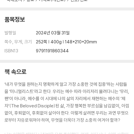
서로를 채워가는 여유 · 189
생명 주심과 나눔 · 193
품목정보
세상은 ‘이런 교회’를 보고 싶어라 · 197
선한 영향력 · 202
발행일
2024년 03월 31일
매일매일 크리스마스! · 206
밧세바 신드롬과 노블레스 오블리주 · 211
쪽수, 무게, 크기
252쪽 | 400g | 148*210*20mm
나 하나만큼은 · 216
ISBN13
9791191860344
제4부 아버지의 품에 안겨
책 속으로
너, 하나님의 사람아! · 221
헤아림 · 225
‘내가 무엇을 원하는지 명확하게 알고 가장 소중한 것에 집중’하는 사람들
그렝이질 신앙 · 229
을 ‘미니멀리스트’라고 한다. 우리는 예수 따라 이리저리 몰려다니는 ‘무리,
부모가 살아야 자식이 산다! · 233
팬’이 아니라, 예수를 이 시대에 나의 삶의 자리에서 재현하는 예수의 ‘제
RESET―성경 안으로 · 237
자’(The Beloved Disciple)된 삶, 가장 행복한 부르심을 남김없이, 아낌
응가 하는 인형 · 241
없이, 후퇴없이, 후회없이 살아야 한다. 이렇게 살려면 우리는 과연 무엇으
OF, FOR, WITH, BY · 245
로부터 자유로워져야 하며, 무엇을 더욱더 가장 소중히 여겨야 할까?
자족(Contentment)이란? · 249