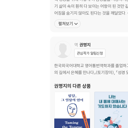
18일: 나는 쓸모없어
기 삶이 속이 훤히 다 보이는 어항이 된 것만
19일: 나는 순결하지 않아
어짐을 숨기지 않아도 된다는 것을 깨달았다.
20일: 나는 낙심했어
펼쳐보기
21일: 나는 준비되지 않았어
22일: 나는 연약해
23일: 나는 소외됐어
역
권명지
24일: 나는 비교당했어
25일: 나는 들켰어
관심작가 알림신청
26일: 나는 억울해
27일: 나는 조급해
한국외국어대학교 영어통번역학과를 졸업하고, 동
28일: 나는 기도가 필요해
의 길에서 은혜를 만나다』(토기장이), 『성경
29일: 나는 잘 잊어버려
권명지
의 다른 상품
30일: 나는 또 이 모양이야
끝맺는 말
감사의 말