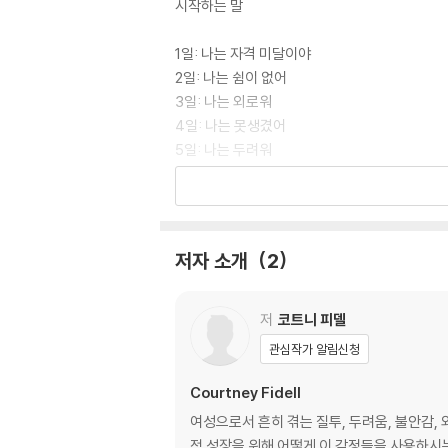
시작하는 말
1일: 나는 자격 미달이야
2일: 나는 쉼이 없어
3일: 나는 외로워
4일: 나는 못생겼어
5일: 나는 두려워
6일: 나는 갇혔어
7일: 나는 환영받지 못해
8일: 나는 집중이 안 돼
9일: 나는 질투해
저자 소개
2
10일: 나는 지루해
11일: 나는 걱정돼
12일: 나는 수치스러워
저
코트니 피델
13일: 나는 깜짝 놀랐어
관심작가 알림신청
14일: 나는 완벽하지 않아
15일: 나는 소망이 없어
Courtney Fidell
16일: 나는 고집이 세
여성으로서 흔히 겪는 질투, 두려움, 불안감,
17일: 나는 무서워
적 성장을 위해 어떻게 이 감정들을 사용하시는