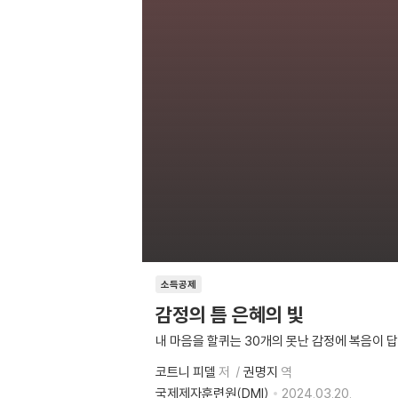
소득공제
감정의 틈 은혜의 빛
내 마음을 할퀴는 30개의 못난 감정에 복음이 
코트니 피델
저
권명지
역
국제제자훈련원(DMI)
2024.03.20.