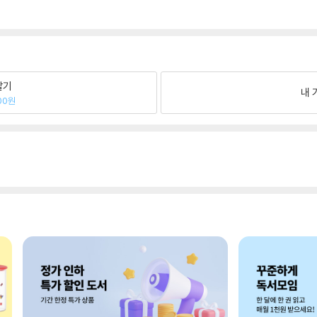
팔기
내 
00원