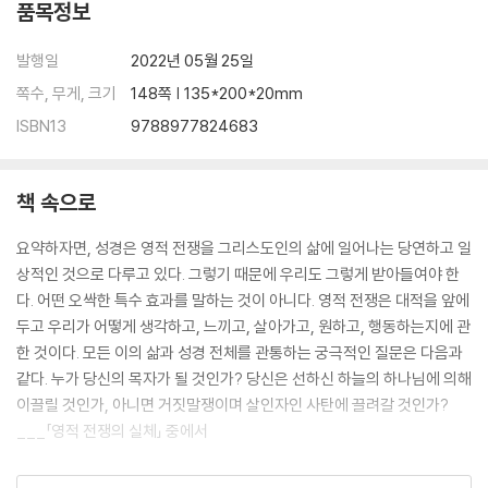
품목정보
발행일
2022년 05월 25일
쪽수, 무게, 크기
148쪽 | 135*200*20mm
ISBN13
9788977824683
책 속으로
요약하자면, 성경은 영적 전쟁을 그리스도인의 삶에 일어나는 당연하고 일
상적인 것으로 다루고 있다. 그렇기 때문에 우리도 그렇게 받아들여야 한
다. 어떤 오싹한 특수 효과를 말하는 것이 아니다. 영적 전쟁은 대적을 앞에
두고 우리가 어떻게 생각하고, 느끼고, 살아가고, 원하고, 행동하는지에 관
한 것이다. 모든 이의 삶과 성경 전체를 관통하는 궁극적인 질문은 다음과
같다. 누가 당신의 목자가 될 것인가? 당신은 선하신 하늘의 하나님에 의해
이끌릴 것인가, 아니면 거짓말쟁이며 살인자인 사탄에 끌려갈 것인가?
___「영적 전쟁의 실체」 중에서
영적 전쟁은 믿음, 겸손, 사랑, 선함, 용기, 지혜의 삶을 살기 위한 능력을