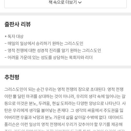
책 속으로 더보기
찾는 것을 의미한다. 또한 이러한 것들에 거세게 대항하는 어두운 악의 세
력을 대적하는 것을 뜻한다. 그리고 그리스도가 그러셨듯 자비의 목적을
가지고 우리의 삶을 살아갈 수 있는 능력을 의미하기도 한다. 그리스도를
출판사 리뷰
통해 하나님이 우리를 용서하셨듯이 다른 이들을 용서할 수 있는 능력을
뜻한다. 또한 그분이 우리를 사랑하시고 우리를 위해 자신을 내어주신 것
* 독자 대상
처럼 사랑 안에서 걸을 수 있는 능력을 의미한다. 이것이 우리의 발걸음이
- 매일의 일상에서 승리하기 원하는 그리스도인
고 전쟁이다. 이것이 당신을 향한 그리스도의 부르심이다. 그리고 바로 이
- 영적 전쟁에 대한 성경적 진리를 알기 원하는 그리스도인
것이 당신이 교제하고 멘토링하는, 그리고 양육하고 상담하는 모든 남녀노
- 어려움 가운데 있는 성도를 상담하는 목회자와 리더
소를 위한 그분의 부르심이다.
___「바울은 영적 전쟁을 어떻게 바라보았는가」 중에서
추천평
바울은 어떻게 어둠의 왕국을 침노하는가? 하나님의 능력에 의지하여 그
그리스도인이 되는 순간 우리는 영적 전쟁의 장으로 초대된다. 영적 전쟁
리스도를 따르고 일어나서 빛의 대사처럼 어둠을 향해 똑바로 걸어나간다.
이란 뿔 달린 마귀를 상대하는 것이 아니라, 우리의 생각 속에 일어나는 갈
그렇다면 당신은 영적 전쟁에서 어떻게 싸울 것인가? 주님을 의지하고 일
등으로 이것은 분노, 두려움, 현실 도피라는 다양한 양상으로 나타난다. 사
어서서 어두운 세상을 향해 똑바로 걸어가면 된다. 그리스도가 그리 하실
탄은 우리에게 생각을 불어넣는 존재다. 그 생각의 싸움에서 주도권을 잃
것이라는 것은 이미 예언되었고, 그분은 실제로 그렇게 하셨다. 우리는 바
어버리면 우울과 낙망과 분노 가운데 삶을 살아갈 수밖에 없다. 데이비드
울도 그렇게 행하는 것을 목격할 수 있다. 그리고 바울은 자신이 그리스도
폴리슨은 이런 일상의 영적 전쟁에서 우리가 갖추어야 할 무기를 제공해
의 본을 따랐던 것처럼 우리도 그를 따라 행하라고 요청하고 있다(고전 11: