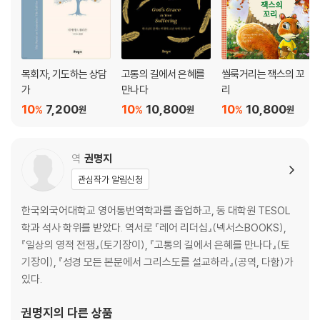
목회자, 기도하는 상담
고통의 길에서 은혜를
씰룩거리는 잭스의 꼬
가
만나다
리
10
7,200
10
10,800
10
10,800
%
%
%
원
원
원
역
권명지
관심작가 알림신청
한국외국어대학교 영어통번역학과를 졸업하고, 동 대학원 TESOL
학과 석사 학위를 받았다. 역서로 『레어 리더십』(넥서스BOOKS),
『일상의 영적 전쟁』(토기장이), 『고통의 길에서 은혜를 만나다』(토
기장이), 『성경 모든 본문에서 그리스도를 설교하라』(공역, 다함)가
있다.
권명지
의 다른 상품