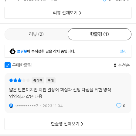
대한 책
리뷰 전체보기
영적 전쟁에 관해 이보다 더 좋은 책은 없을 것이다. 저자는 이 주제를 대할
때 흔히 나타나는 혼란과 두려움을 성경적 통찰력으로 꿰뚫고, 영혼을 치
료하는 의사처럼 조심스럽게 다루고 있다. 이 책을 읽는 모든 그리스도인
리뷰
2
한줄평
1
은 회심의 ‘이미’와 귀향의 ‘아직’ 사이에서 마주하게 될 피할 수 없는 전쟁
에 대비할 수 있을 것이다.
클린봇
이 부적절한 글을 감지 중입니다.
설정
- 폴 데이비드 트립 (폴 트립 미니스트리 대표, 목회 상담가, 『폴 트립의 은혜 묵상』 저
자)
구매한줄평
추천순
데이비드 폴리슨은 일생을 걸쳐 언급할 수도 없을 만큼 수많은 선물을 교
종이책
구매
회에 안겨 주었다. 작별의 선물로 나온 이 책도 예외가 아니다. 데이비드는
얇은 단본이지만 지친 일상에 회심과 신앙 다짐을 위한 영적
에베소서 6장을 근거로 크리스천의 삶과 사역을 신성한 전사 되시며 우리
영양식과 같은 내용
의 머리이신 하나님으로부터 힘을 얻어 매일 싸워야 하는 영적 전쟁으로
봐야 한다고 강력하게 피력한다. 이것은 세상, 육, 마귀에 맞서 싸우는 전쟁
s*********7
2023.11.04.
0
이다. 또한 무릎을 꿇고 기도하고 의지하면서 손과 마음에 말씀을 들고 싸
워야 하는 전투다.
한줄평 전체보기
- 마이클 R. 에믈렛 (기독교상담교육재단(CCEF) 학과장, 상담가)