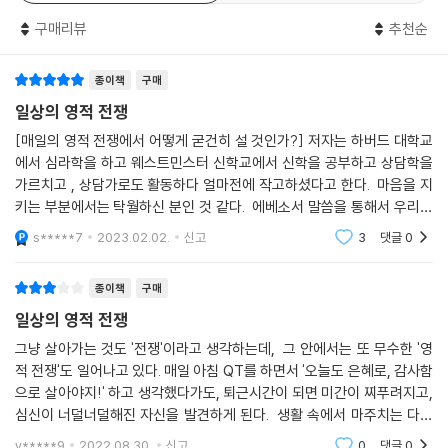
___「일상의 전장에서 싸우기: 분노, 두려움, 현실 도피」 중에서
요한 책이다!
구매리뷰
추천순
- 이정규 (시광교회 담임목사, 『야근하는 당신에게』 저자)
우리는 세상, 육 그리고 마귀라는 적과 맞서고 있다. 하지만 우리는 궁극적
종이책
구매
으로 반드시 승리하게 되어 있다. 가장 선한 것은 우리 자신 혹은 우리가 사
저자가 이 땅에 남긴 이 마지막 책은, 지금까지 이 주제에 관하여 다른 이들
랑하는 이들이 육체적으로 치유되는 것이 아니다. 가장 큰 선물은 우리를
일상의 영적 전쟁
에게 추천했던 단 한 권의 책을 이 책으로 바꾸게 했다. 저자는 에베소서 전
위해 죽음을 이기시고 정확한 타이밍에 우리를 안전하게 집으로 인도해 주
[매일의 영적 전쟁에서 어떻게 굳건히 설 것인가?] 저자는 하버드 대학교
체의 구조를 정리하며 에베소서의 핵심을 “끝으로 너희가 주 안에서와 그
시는 예수님을 믿는 믿음이다. 그분이야말로 우리가 사탄에 대항하여 설
에서 심라학을 하고 웨스트민스터 신학교에서 신학을 공부하고 상담학을
힘의 능력으로 강건하여지고”(『엡 6:10)로 제시한다. 에베소서가 말하는
수 있도록 무기를 제공하시는 분이다. 그리고 우리가 이 전쟁을 치르기 위
가르치고 , 상담가로도 활동하다 얼마전에 작고하셨다고 한다. 마음을 지
복음과 이 복음에 합당한 성도의 일상의 삶 전부가 ‘영적 전쟁’이라는 개념
해서는 그리스도의 무기가 절실히 필요하다. 그것은 가장 어려운 환경 중
키는 부분에서는 탁월하신 분인 것 같다. 에베소서 말씀을 통해서 우리가
으로 묶인다. 자극적 사례에서 시작하지 않고 성경을 통해 개념 정리를 해
하나인 죽음 가운데 이뤄지는 믿음, 소망, 사랑을 위한 전투다.
영적전쟁에서 승리하는 방법에 대해 기술하고 있다. "상담을 받으러 오는
s*****7
2023.02.02.
신고
3
댓글
0
주어 너무 좋다. 이후 ‘영적 전쟁’에 관한 성경이 우리에게 요구하는 것을
대부분의 사
___「마지막 전투」 중에서
밝히고, 우리의 구체적 삶 가운데 이 싸움의 양상이 어떻게 진행되는지, 또
종이책
구매
어떻게 해야 우리가 승리할 수 있을지를 차근차근 들려준다. 만약 우리가
일상의 영적 전쟁
자신이 경험하고 있는 문제를 가지고 겸손하게 내담자의 자리에 앉는다면,
‘데이비드 폴리슨’이라는 사려 깊은 성경적 상담자가 들려주는 정확하고
그냥 살아가는 것도 '전쟁'이라고 생각하는데, 그 안에서는 또 무수한 '영
따뜻한 처방을 들을 수 있을 것이다. 췌장암 4기를 진단받고 그에게 주어
적 전쟁'도 일어나고 있다. 매일 아침 QT를 하면서 '오늘도 은혜로, 감사함
진 마지막 이 땅에서의 시간을 사용하여 남겨 준 대체 불가능한 귀한 글을
으로 살아야지!' 하고 생각했다가도, 퇴근시간이 되면 미간이 찌푸려지고,
심신이 너덜너덜해진 자신을 발견하게 된다. 생활 속에서 마주치는 다양
읽었다. 벌써 그가 그립다.
한 형태의 영적 전쟁에서 우리는 어떻게 대응하고, 맞서 싸워야 하는지에
- 조영민 (나눔교회 담임목사, 『우리 가운데 서신 하나님』 저자)
y*****9
2022.08.30.
신고
0
댓글
0