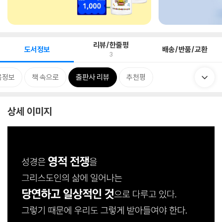
리뷰/한줄평
도서정보
배송/반품/교환
3
목정보
책 속으로
출판사 리뷰
추천평
상세 이미지