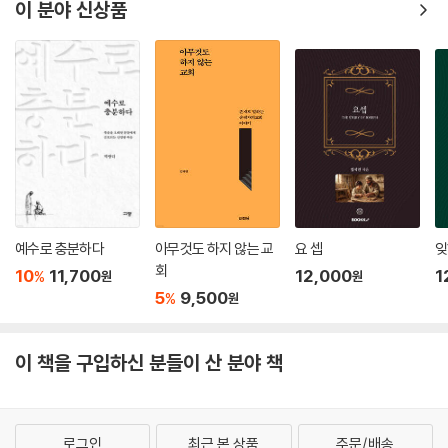
그의 충고를 들으며 시기적절한 그의 성경적 상담 내용을 잘 지켜나가길
이 분야 신상품
바란다.
- T. 데일 존슨 주니어 (공인 성서 상담가 협회 상임이사)
풀리슨이 마지막으로 쓴 이 책은 우리에게 놀라운 선물이다. 그의 친근한
목소리는 언제나 그랬듯이 영적 실체의 한 점과 삶의 현주소의 한 점을 정
성스럽게 이어 준다. 그의 말을 잘 들어보라. 영적 전쟁은 이따금씩 일어나
는 특이한 현상이 아니다. 모든 사람이 겪는 핵심 딜레마다. 이 책은 단순히
우리가 계속해서 겪는 전쟁을 묘사하는 것으로 끝나지 않는다. 믿고 회개
하고 사랑하기 위해 어떻게 끝까지 싸워야 하는지 보여 준다. 그리고 개인
예수로 충분하다
아무것도 하지 않는 교
요 셉
잊
적으로 혹은 그의 사역을 통해 그를 사랑하는 사람이라면 눈물 없이 이 책
회
10
11,700
12,000
1
%
원
원
의 마지막 장까지 읽을 수 없을 것이다.
5
9,500
%
원
- 스티브 미즐리 (영국 성서 상담 협회 상임이사, 케임브리지 크라이스트 교회 원로목
사)
이 책을 구입하신 분들이 산 분야 책
나는 데이비드와 38년을 함께 일했으므로 그가 쓴 모든 내용에 대해 긍정
적인 편견을 가질 수밖에 없지만 그럼에도 나는 이 책을 그의 최고의 작품
이라고 꼽고 싶다. 목회적이면서, 에베소서와 사탄의 현실적인 전략 사이
로그인
최근 본 상품
주문/배송