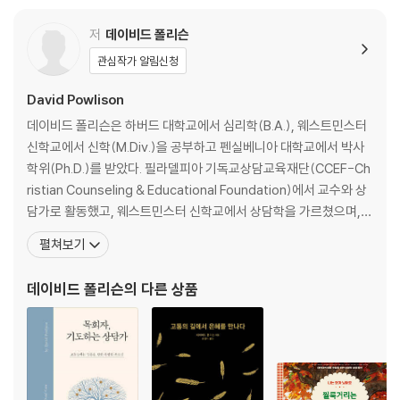
8. 애니미즘과의 전투
9. 한 사람에게 집중하는 영적 전쟁
저
데이비드 폴리슨
10. 마지막 전투
관심작가 알림신청
부록 | 예수님의 사역 방식과 우리의 사역 방식
David Powlison
데이비드 폴리슨은 하버드 대학교에서 심리학(B.A.), 웨스트민스터
신학교에서 신학(M.Div.)을 공부하고 펜실베니아 대학교에서 박사
학위(Ph.D.)를 받았다. 필라델피아 기독교상담교육재단(CCEF-Ch
ristian Counseling & Educational Foundation)에서 교수와 상
담가로 활동했고, 웨스트민스터 신학교에서 상담학을 가르쳤으며, <
성경적 상담 저널>(The Journal of Biblical Counseling)의 편집
펼쳐보기
인이기도 했다. 저서로는 「악한 분노, 선한 분노」, 「일상의 성화」(토기
장이), 「성경적 관점으로 본 상담과 사람」(그리심) 등이 있
데이비드 폴리슨
의 다른 상품