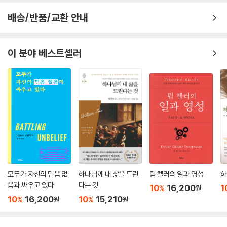
배송/반품/교환 안내
이 책을 읽음으로 당신은 사탄이 머릿속을 ‘장악하게’ 둘 때 겪게 되는 최악
의 영적 전쟁으로부터 자신을 보호할 수 있게 될 것이다. 영적 전쟁에서 분
명히 우리가 우위에 있다. 이는 어둠의 세력과 싸우는 것에 대해 폴리슨이
이 분야 베스트셀러
숙고하여 써낸 이 책을 통해 제시하는 영적인 통찰력 중 하나다. 영적 전쟁
을 진지하게 받아들이는 것은 사탄이 자기를 중심으로 이야기를 써 내려가
게 내버려 둔다는 의미가 아니다. 사탄은 이미 패배했으며 예수 그리스도
의 죽음과 부활로 치명적인 상처를 입은 적일 뿐이다!
- 폴 밀러 (seeJesus 대표, 『일상기도』 저자)
데이비드 폴리슨은 성경을 토대로 영적 전쟁에 대한 언어와 관점을 새롭게
얻고 적용할 수 있게 돕는다. 상담을 한다는 것은 일상에서 일어나는 전 우
주적 전투에 참전하는 것과 같다. 폴리슨은 우리가 임하는 전투가 자연주
의적 근대 철학을 근거로 하는 것이 아니라 하나님의 무기와 성령의 검으
모두가 자신의 믿음 없
하나님께 내 삶을 드린
팀 켈러의 일과 영성
하
로 싸우는 것임을 일깨워 준다. 그는 임박한 죽음의 그림자와 치열하게 싸
음과 싸우고 있다
다는 것
10
16,200
1
%
원
우는 중에도 하나님의 말씀 안에서 찾을 수 있는 평안으로 쉴 수 있도록 우
10
16,200
10
15,210
%
%
원
원
리를 인도하면서 자신의 투명하면서도 연약한 믿음을 드러낸다. 설명은 정
확하고, 신학적으로 실용적이며 유의미한 지혜를 전수한다. 이 책을 읽고