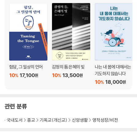
험담, 그 일상의 언어
감정의 틈 은혜의 빛
나는 내 몸에 대해서는
기도하지 않습니다
10
17,100
10
13,500
%
%
원
원
10
18,000
%
원
관련 분류
국내도서
종교
기독교(개신교)
신앙생활
영적성장/비전