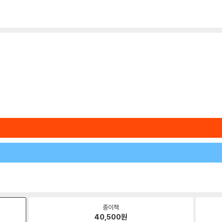
종이책
40,500
원