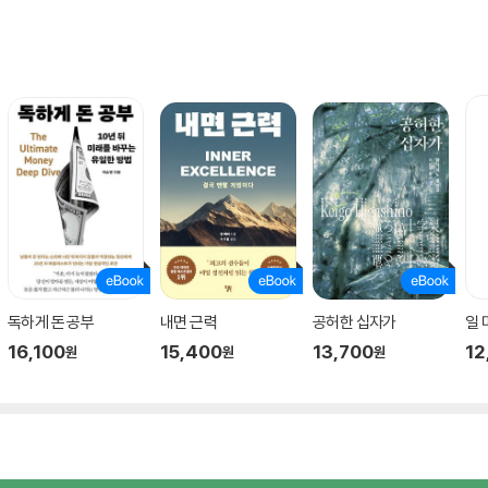
독하게 돈 공부
내면 근력
공허한 십자가
일
16,100
15,400
13,700
12
원
원
원