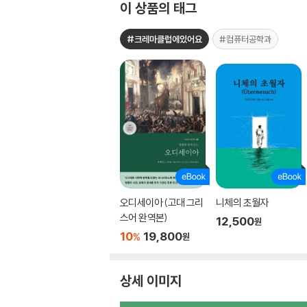
이 상품의 태그
#크레마클럽에있어요
#컴퓨터공학과
오디세이아 (고대 그리
니체의 초월자
스어 완역본)
12,500
원
10
19,800
%
원
상세 이미지