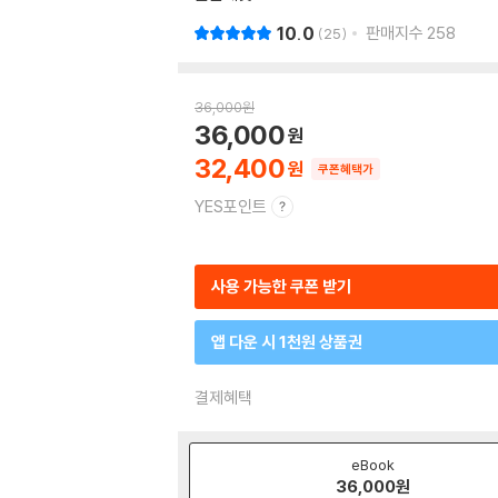
10.0
판매지수
258
25
36,000
원
36,000
32,400
쿠폰혜택가
YES포인트
사용 가능한 쿠폰 받기
앱 다운 시 1천원 상품권
결제혜택
eBook
36,000
원