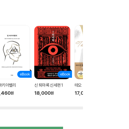
 마키아벨리
신 퇴마록 신세편 1
테오
신 퇴마록
,460
18,000
17,000
18,00
원
원
원