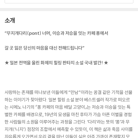
소개
“무지개다리(pont) 너머, 이승과 저승을 잇는 카페 퐁에서
갈 곳 잃은 당신의 마음을 대신 전해드립니다”
★ 일본 전역을 울린 화제의 힐링 판타지 소설 국내 발간! ★
사랑하는 존재를 떠나보낸 이들에게 “만남”이라는 꿈결 같은 기적을 선물
하는 이야기가 찾아왔다. 일본 힐링 소설 분야 베스트셀러 작가로 떠오르
는 시메노 나기의 『퐁 카페의 마음 배달 고양이』는 저승과 이승을 잇는 특
별한 카페를 배경으로, 19년의 묘생을 마친 후타가 가슴 아픈 이별을 경험
한 사람들의 소원을 이루어주는 과정을 그린다. ‘다리’라는 뜻의 ‘퐁’과 무
지개(‘니지’) 점장의 조합에서 예측할 수 있듯이, 이 책은 삶과 죽음 사이를
자유롭게 오가면서 우리 곁을 떠난 이들이 실은 아주 가까이 존재할지 모