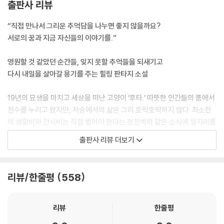
출판사 리뷰
“직접 만나서 그리운 추억담을 나누면 좋지 않을까요?
서로의 꿈과 지금 자신들의 이야기를.”
영원할 것 같았던 순간들, 잊지 못할 추억들을 되새기고
다시 내일을 살아갈 용기를 주는 힐링 판타지 소설
19년의 묘생을 마치고 세상을 떠난 고양이 ‘후타.’ 따뜻한 인간들의 품에서
천수를 누리고 왔지만, 저승에서의 삶은 그리 호락호락하지 않다. 최소한
의 생활비와 간식비는 직접 벌어야 한다는 청천벽력 같은 소식에 일자리를
찾아 어슬렁거리던 후타는 ‘임무를 완수하면 보고 싶은 사람을 만나게 해
출판사 리뷰 더보기
준다’는 공고에 이끌려 카페 퐁의 문을 두드리게 된다.
카페 퐁의 점장 니지코 씨는 인간과는 물론 고양이들과도 소통할 수 있는
리뷰/한줄평
558
특별한 능력을 지녔다. ‘다리’라는 뜻의 ‘퐁’과, 무지개(‘니지’) 점장의 조합
에서 예측할 수 있듯이 카페 퐁은 이승과 저승을 이어주는 신비로운 장소
다. 이승에서 볼 때는 평범한 외관을 지닌 카페처럼 보이지만, 이곳의 고양
리뷰
한줄평
이들은 후타처럼 저승에서 온 전령사들이다.