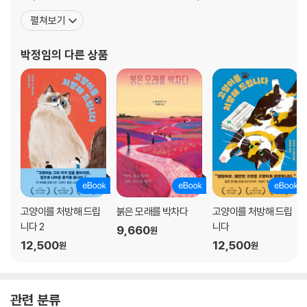
로미오는 영원히』, 마쓰이 게사코 『유곽 안내서』, 『어쩌다 보니 50살
펼쳐보기
이네요』, 『설레는 일, 그런 거 없습니다』, 『이제 좀 느긋하게 지내볼까
합니다』, 마스다 미리의 『결혼하지 않아도 괜찮을까?』, 『주말엔 숲으
박정임
의 다른 상품
로』, 『나답게 살고 있습니다』, 다
고양이를 처방해 드립
붉은 모래를 박차다
고양이를 처방해 드립
니다 2
니다
9,660
원
12,500
12,500
원
원
관련 분류