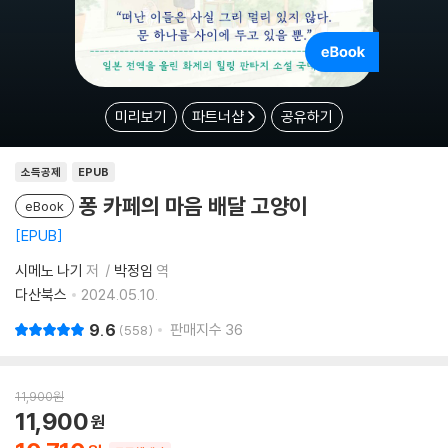
미리보기
파트너샵
공유하기
소득공제
EPUB
퐁 카페의 마음 배달 고양이
eBook
EPUB
시메노 나기
저
박정임
역
다산북스
2024.05.10.
9.6
판매지수
36
558
11,900
원
11,900