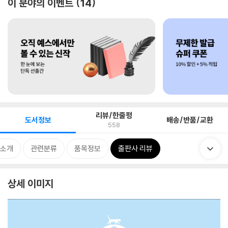
이 분야의 이벤트
14
리뷰/한줄평
도서정보
배송/반품/교환
558
 소개
관련분류
품목정보
출판사 리뷰
상세 이미지