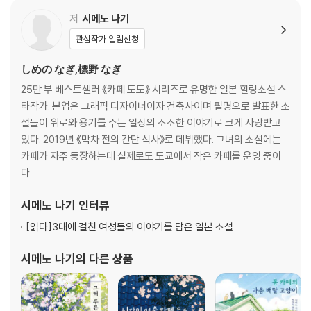
저
시메노 나기
관심작가 알림신청
しめの なぎ,標野 なぎ
25만 부 베스트셀러 《카페 도도》 시리즈로 유명한 일본 힐링소설 스
타작가. 본업은 그래픽 디자이너이자 건축사이며 필명으로 발표한 소
설들이 위로와 용기를 주는 일상의 소소한 이야기로 크게 사랑받고
있다. 2019년 《막차 전의 간단 식사》로 데뷔했다. 그녀의 소설에는
카페가 자주 등장하는데 실제로도 도쿄에서 작은 카페를 운영 중이
다.
시메노 나기
인터뷰
[읽다]
3대에 걸친 여성들의 이야기를 담은 일본 소설
시메노 나기
의 다른 상품