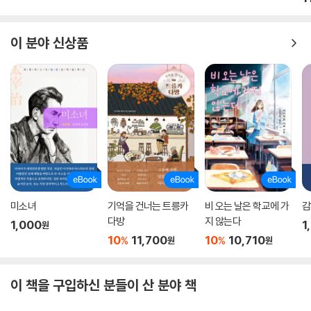
이 분야 신상품
미소녀
기억을 건너는 트릉카
비 오는 날은 학교에 가
감
다방
지 않는다
1,000
1
원
10
11,700
10
10,710
%
%
원
원
이 책을 구입하신 분들이 산 분야 책