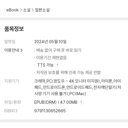
eBook
소설
일본소설
품목정보
발행일
2024년 05월 10일
이용안내
배송 없이 구매 후 바로 읽기
이용기간 제한없음
TTS 가능
저작권 보호를 위해 인쇄 기능 제공 안함
지원기기
크레마,PC(윈도우 - 4K 모니터 미지원),아이폰,아이
패드,안드로이드폰,안드로이드패드,전자책단말기(저
사양 기기 사용 불가),PC(Mac)
파일/용량
EPUB(DRM) | 47.00MB
ISBN13
9791130652665