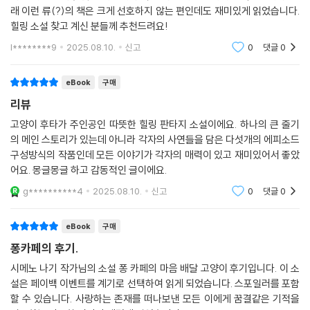
마리를 찾는다. 어떠한 형태가 되었든 이별은 상흔을 남긴다. 그러나 추억
래 이런 류(?)의 책은 크게 선호하지 않는 편인데도 재미있게 읽었습니다.
이야말로 우리를 고난의 상황에서 일어설 수 있게 만들어준다는 사실을 잊
힐링 소설 찾고 계신 분들께 추천드려요!
지 말아야 한다. 상처를 회복하고 과거와 화해하는 다섯 인물들의 모습은
l********9
2025.08.10.
신고
0
댓글
0
오랜 시간이 지나 바로잡기 어려워진 과거의 사건들, 그로 인한 후회와 자
책이라는 감정으로부터 자신을 지켜내는 일이 삶에서 얼마나 중요한지 다
eBook
구매
시 한번 일깨워준다.
리뷰
“지금, 다시 만나고 싶은 이는 누구입니까?”
고양이 후타가 주인공인 따뜻한 힐링 판타지 소설이에요. 하나의 큰 줄기
의 메인 스토리가 있는데 아니라 각자의 사연들을 담은 다섯개의 에피소드
하나뿐인 단짝, 그리운 존재들과의 아련한 추억이
구성방식의 작품인데 모든 이야기가 각자의 매력이 있고 재미있어서 좋았
과거에 그치지 않고 현재 삶의 일부가 되는 ‘카페 퐁’
어요. 몽글몽글 하고 감동적인 글이에요.
g**********4
2025.08.10.
신고
0
댓글
0
가슴 찡한 다섯 편의 에피소드 사이에서 통통 튀어 다니는 고양이들은 특
유의 매력으로 자연스럽게 웃음을 자아내고, 절망을 희망으로 반전시키는
eBook
구매
낙관적인 순간들을 선사한다. 더불어 새끼 때 버려진 유기묘 출신 후타를
퐁카페의 후기.
비롯해 길에서 운명을 달리한 카오스 고양이, 병원에서 마지막 순간을 맞
은 니지코 씨의 반려묘 등 현실감 높은 고양이들의 서사는 이야기의 입체
시메노 나기 작가님의 소설 퐁 카페의 마음 배달 고양이 후기입니다. 이 소
설은 페이백 이벤트를 계기로 선택하여 읽게 되었습니다. 스포일러를 포함
감을 높이는 동시에 현대인들의 삶에 어느새 깊숙하게 침투해 있는 반려동
할 수 있습니다. 사랑하는 존재를 떠나보낸 모든 이에게 꿈결같은 기적을
물의 존재감을 돌이켜 보게 만든다. 마침내 다섯 번의 임무를 완수하고 스