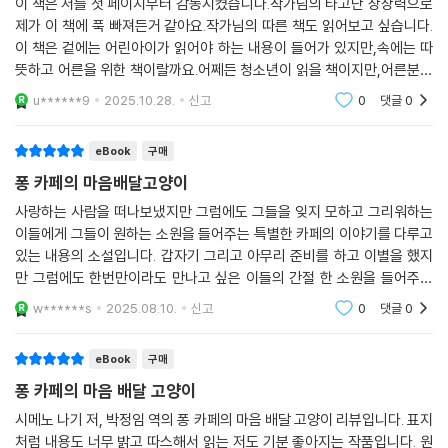
이 책은 저를 첫 페이지부터 감동시켰습니다.작가님의 타고난 상상력으로
돌아가신 아버지께 꿈을 이룬 자신의 모습을 보여주고 싶은 딸, 태어나지
제가 이 책에 푹 빠져든거 같아요.작가님의 따른 책도 읽어보고 싶습니다.
못한 아이를 오래도록 기억하려는 부부, 현실에서 도피해 첫사랑과의 재회
이 책은 겉에는 어린아이가 읽어야 하는 내용이 들어가 있지만,속에는 따
를 꿈꾸는 여자, 상처를 줬던 옛 선생님께 성공한 모습을 증명하고 싶은 청
뜻하고 어른을 위한 책이랄까요.어쩨든 청소년이 읽을 책이지만,어른분들
년, 의절한 어머니를 애틋하게 그리는 중년의 딸이 과거의 아픔을 오롯이
께 추천드립니다.ㅎㅎ
u******9
2025.10.28.
신고
0
댓글
0
마주한다.
eBook
구매
의뢰인이 원하는 상대에게 찾아가 꼬리 끝에 묻혀 온 그들의 말이나 마음
퐁 카페의 마음배달고양이
을 그곳에 슬쩍 문지르는 것이 후타가 하는 일의 핵심이다. 저승에서 죽은
이의 주소지를 찾는 일부터, 이승의 지하철과 택시를 오가며 미행하는 일
사랑하는 사람을 떠나보냈지만 그럼에도 그들을 잊지 모하고 그리워하는
이들에게 그들이 원하는 소원을 들어주는 특별한 카페의 이야기를 다루고
까지. 고양이의 몸으로 해내기 벅찬 일투성이지만 전력을 다해 뛰어다니기
있는 내용의 소설입니다. 갑자기 그리고 아무리 준비를 하고 이별을 했지
시작하면서 후타는 점차 인간사의 복잡미묘한 상황들을 헤아릴 수 있게 된
만 그럼에도 한번만이라도 만나고 싶은 이들의 간절 한 소원을 들어주는
다.
주인공의 행동을 볼 수있어서 좋았고 주인공의 행동으로 인해 다시 한번
w******s
2025.08.10.
신고
0
댓글
0
사랑하는 사람과 만
좌절이 없었던 인간과 실패나 후회를 경험하고 기억하는 인간. 티끌 하나
없는 아름다움을 이길 수는 없다고 하지만, 상처를 극복한 인간에게는 그
eBook
구매
이상의 강인함이 있다. (p.192)
퐁 카페의 마음 배달 고양이
시메노 나기 저, 박정임 역의 퐁 카페의 마음 배달 고양이 리뷰입니다. 표지
풀 수 없는 단단한 매듭 같던 상처는 고양이 배달부의 도움으로 회복의 실
처럼 내용도 너무 밝고 따스해서 읽는 저도 기분 좋아지는 작품입니다. 원