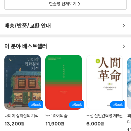
한줄평 전체보기
배송/반품/교환 안내
이 분야 베스트셀러
나미야 잡화점의 기적
노르웨이의 숲
소설 신인간혁명 제8권
괴
다
13,200
11,900
6,000
원
원
원
1