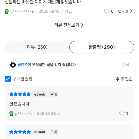
선물하는 따뜻한 이야기 재밌게 읽었습니다.
무 살 생일을 맞은 후타가 마지막으로 자신의 소원을 이루기 위해 꿈에 그
리던 집으로 돌아가는 장면에 이르러, 반려동물과의 애틋한 추억이 있는
c*********n
2025.08.10.
신고
0
댓글
0
독자라면 누구나 코끝이 찡해질 것이다.
리뷰 전체보기
카페 퐁에서 저승은 ‘이쪽’이 되고 이승은 ‘저쪽’이라고 불린다. 반대로 불
러보았을 뿐인데, 죽음은 더 이상 두려움의 대상이 아니라 삶의 일부가 된
리뷰
268
한줄평
290
다.
세상을 먼저 떠난 존재가 무지개다리 너머에서 우리를 기다리고 있다는 이
클린봇
이 부적절한 글을 감지 중입니다.
설정
야기는 이 소설을 통해 더 이상 전설이 아닌 현실로써 우리에게 다가온다.
그러니 이별에 후회하고 슬퍼하는 대신 아껴왔던 소중한 기억들을 하나씩
구매한줄평
추천순
꺼내 보도록 하자. 추억은 그 자체로 힘이 센 법이니.
eBook
구매
잘봤습니다
p******a
2024.08.05.
1
eBook
구매