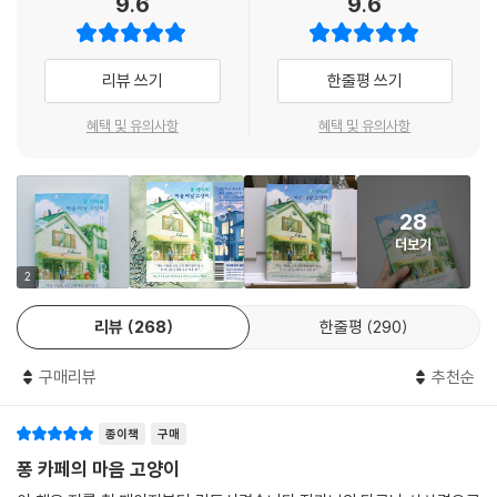
9.6
9.6
손님들이 보고 싶은 상대에 관한 사연을 엽서에 적고 가면, 니지코 씨가 직
접 우편함을 열어 하나를 선별한다. 그 소원을 이루어주는 것이 바로 ‘고양
리뷰 쓰기
한줄평 쓰기
이 배달부’의 임무. 의뢰인이 원하는 상대는 이승에 있을 수도 있지만, 이미
죽은 사람일 수도 있다. 가슴 아픈 이별을 경험한 이들에게, 소중한 존재와
혜택 및 유의사항
혜택 및 유의사항
다시 만날 수 있는 딱 한 번의 기회를 선물하는 일이다. 시간과 정성을 들여
두 사람의 마음을 이어주어야만 한다. 다섯 번의 임무를 완수하면 특별한
보수를 얻게 된다지만, 기억력도 짧은 데다 배만 따뜻하면 자꾸 잠이 쏟아
28
지는데 과연 후타는 난관을 무사히 헤쳐 나갈 수 있을까? 긴장감이 역력한
더보기
후타에게 니지코 씨가 첫 임무가 적힌 엽서를 건넨다. “돌아가신 아버지를
만나고 싶다.”
2
리뷰
268
한줄평
290
“떠난 이들은 사실 그리 멀리 있지 않다.
문 하나를 사이에 두고 있을 뿐.”
구매리뷰
추천순
사랑하는 존재를 멀리 떠나보낸 모든 이들에게
종이책
구매
“만남”이라는 꿈결 같은 기적을 선물하는 다섯 편의 이야기
퐁 카페의 마음 고양이
후미진 카페를 찾는 손님들의 엽서에는 저마다 각별한 사연이 녹아 있다.