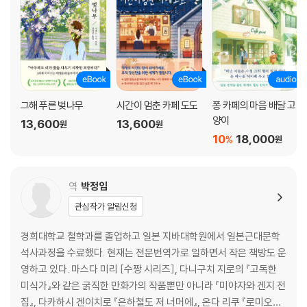
그해 푸른 벚나무
시간이 멈춘 카페 도도
퐁 카페의 마음 배달 고
양이
13,600
13,600
원
원
10
18,000
%
원
역
박정임
관심작가 알림신청
경희대학교 철학과를 졸업하고 일본 지바대학원에서 일본근대문학
석사과정을 수료했다. 현재는 전문번역가로 일하면서 작은 책방도 운
영하고 있다. 마스다 미리 [수짱 시리즈], 다니구치 지로의 『고독한
미식가』와 같은 굵직한 만화가의 작품뿐만 아니라 『미야자와 겐지 전
집』, 다카하시 겐이치로 『은하철도 저 너머에』, 온다 리쿠 『로미오와