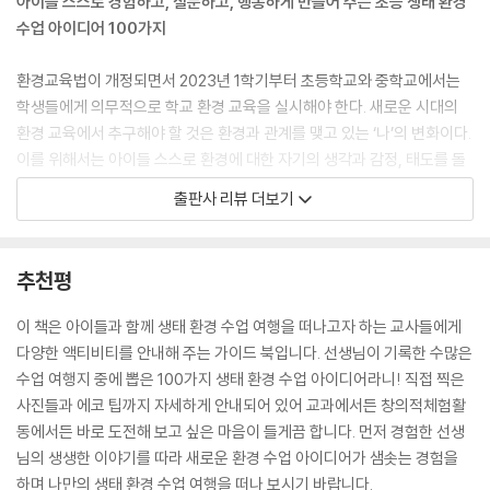
아이들 스스로 경험하고, 질문하고, 행동하게 만들어 주는 초등 생태 환경
〈54〉 아름다운 지구, 오염된 지구의 모습과 관련된 표정을 카프라에 그려
닿을까요? 책을 읽고 자신의 생각을 제안하는 활동을 통해 지금 우리가 살
수업 아이디어 100가지
요
고 있고, 앞으로 우리가 살아가야 할 지구가 정말 괜찮은지 스스로 느끼는
〈55〉 꽃과 나뭇잎으로 알록달록 헤어스타일을 만들어요
시간이 되면 좋겠습니다
환경교육법이 개정되면서 2023년 1학기부터 초등학교와 중학교에서는
〈56〉 입체적인 국화꽃을 만들어요
---「그림책 『검정토끼』를 읽고 제안하는 글을 써요」중에서
학생들에게 의무적으로 학교 환경 교육을 실시해야 한다. 새로운 시대의
〈57〉 ‘두들 보이’처럼 실내화에 그림을 그려요
환경 교육에서 추구해야 할 것은 환경과 관계를 맺고 있는 ‘나’의 변화이다.
국어 시간, 상상해서 이야기를 만드는 활동을 하고 있습니다. 내용을 상상
이를 위해서는 아이들 스스로 환경에 대한 자기의 생각과 감정, 태도를 돌
[7장] 교실 속 생태 환경 수업 아이디어 - 융합 교과 연계
하기 위해서는 글의 전체적인 내용을 알고 있어야 합니다. 즉, 글을 꼼꼼하
아보고 변화하며 성장해야 한다. 이 책의 저자 전상현 작가는 현직 초등학
출판사 리뷰 더보기
게 읽어야 내용에 어울리는 상상을 할 수 있습니다. 이야기 만드는 활동을
교 교사로 탄소 중립 선도 학교를 담당하면서 교실 속 환경 수업을 진행해
〈58〉 ‘스티커 아트북’ 기법으로 멸종 위기 동물을 디자인하고 응원해요
위해 『남극 코끼리』라는 그림책을 선택했습니다. 이 책은 코끼리들이 자신
왔으며, 이에 대한 다양한 아이디어를 책으로 엮어 많은 교사와 환경 강사
〈59〉 석고 붕대를 활용해 ‘지구를 지키는 손’을 만들어요
의 고향을 떠나 남극까지 이사를 한다는 내용으로 이루어져 있습니다. 지
들에게 도움을 주고자 한다. 그는 학급, 학년, 학교 규모의 다양한 환경 교
〈60〉 석고 붕대를 활용해 ‘지구를 안고 있는 손’을 만들어요
추천평
구 온난화라는 낱말은 책에 나오지 않지만 그림과 이야기를 통해 지구 온
육 활동을 진행해 왔으며 이러한 경험을 바탕으로 쌓인 에피소드를 이 책
〈61〉 스토리가 담긴 에코백을 만들어요
난화에 대해 명확하게 말하고 있습니다. 작가는 동물들의 서식지가 바뀌는
한 권에 녹여내고자 했다. 현장에 있는 많은 교사와 환경 강사들은 이 책의
〈62〉 지구를 지키는 글자를 합쳐 대형 한반도 지도를 만들어요
이 책은 아이들과 함께 생태 환경 수업 여행을 떠나고자 하는 교사들에게
내용을 이야기하면서 지구 온난화에 대해 아이들에게 생각거리들을 던져
각 주제별 에피소드들과 활동들을 활용하여 선택 및 교양 교과로서의 환경
〈63〉 루빅큐브를 맞추며 나만의 환경 이야기를 만들어요
다양한 액티비티를 안내해 주는 가이드 북입니다. 선생님이 기록한 수많은
줍니다. 책의 마지막 부분에는 코끼리가 앞으로 어떻게 해야 할지 고민하
교육뿐 아니라 여러 교과에서의 환경 교육을 실시할 수 있으며, 교과 외의
〈64〉 정크 아트로 멸종 위기 동물을 만들어요
수업 여행지 중에 뽑은 100가지 생태 환경 수업 아이디어라니! 직접 찍은
는 장면이 나옵니다. 작가는 아무런 이야기도 하지 않고 그림으로 코끼리
환경 교육 활동인 창의적 체험 활동 등에서도 다양한 방식으로 환경 교육
〈65〉 도장을 찾아 지구 지킴이가 되어요
사진들과 에코 팁까지 자세하게 안내되어 있어 교과에서든 창의적체험활
의 뒷모습만을 보여주면서 독자 스스로 앞으로 어떤 일이 일어날지 상상해
을 실시할 수 있을 것이다.
〈66〉 양말목으로 물건을 만들고 원주를 구해요
동에서든 바로 도전해 보고 싶은 마음이 들게끔 합니다. 먼저 경험한 선생
볼 수 있도록 합니다.
〈67〉 종이컵을 재활용해 사람이 누울 수 있는 침대를 만들어요
님의 생생한 이야기를 따라 새로운 환경 수업 아이디어가 샘솟는 경험을
---「그림책 『남극 코끼리』를 읽고 일어난 일과 일어날 일에 대해 상상해
2022 개정 교육과정 반영, 생태 전환 교육 및 ESD 환경 교육 중심의 수업
〈68〉 대한민국 지도, 세계 지도 돌리고 뒤집으며 바다 오염에 대해 알아봐
하며 나만의 생태 환경 수업 여행을 떠나 보시기 바랍니다.