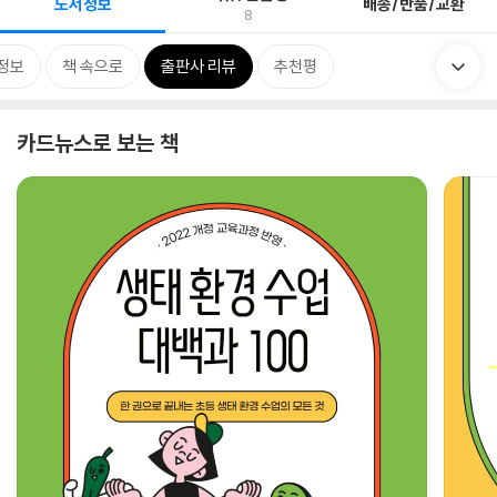
도서정보
배송/반품/교환
8
정보
책 속으로
출판사 리뷰
추천평
카드뉴스로 보는 책