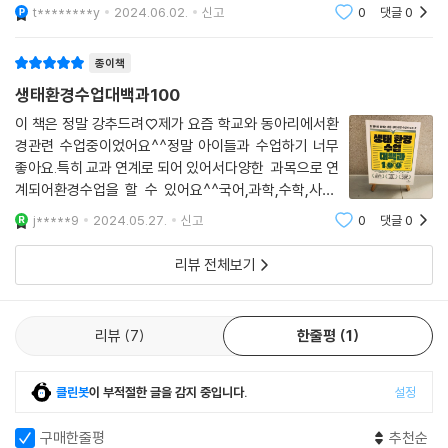
알고 싶은 내용은 인터넷을 검색하며 막히는 부분을 해결해 나갔습니다.
에 맞춰있다.놀랍다.환경문제로 쓰레기, 일회용 플라스틱
t********y
2024.06.02.
신고
0
댓글
0
‘젭’을 활용해 맵을 몇 개 만들다 보니 환경 수업에도 ‘젭’을 활용하면 아이
문제에만 국한되지 않는다.보리와 밀을 구분못하는 현대
사회 어린이들에게 자연과 친밀하게 해주고, 태양광 에
들이 재미있게 학습에 참여할 수 있을 것 같다는 생각이 들었습니다
종이책
---「메타버스 ‘젭’으로 환경 문제를 해결하고 목적지에 도착해요」중에서
생태환경수업대백과100
작년에 학교에 심은 밀과 보리가 쑥쑥 자랐습니다. 무엇이 보리고 무엇인
이 책은 정말 강추드려♡제가 요즘 학교와 동아리에서환
밀인지 아이들은 구분하지 못합니다. 아이들 눈에는 둘 다 땅에 핀 식물일
경관련 수업중이었어요^^정말 아이들과 수업하기 너무
좋아요.특히 교과 연계로 되어 있어서다양한 과목으로 연
뿐입니다. 보리가 무르익자 교장 선생님께서 보리피리 부는 방법을 가르쳐
계되어환경수업을 할 수 있어요^^국어,과학,수학,사회,
주십니다. 보리를 따서 입에 물고 바람을 불면 된다는 설명에 아이들은 그
미술,융합 등의과목을 접목시키고또는 놀이연계와 행사
대로 따라 합니다. 어떤 아이들은 소리가 잘 나는 반면 또 어떤 아이들은 바
j*****9
2024.05.27.
신고
0
댓글
0
연계이렇게~ 디테일하게 나눠있어내가 하는 수업에 맞
람 소리밖에 들리지 않습니다. 소리가 나지 않는 아이들은 쉬는 시간마다
추어서 환경수업을 할 수 있어요♡저는 오늘 2차시를
밖으로 나가 보리피리 부는 연습을 합니다. 보리피리를 불면서 음악 수업
리뷰 전체보기
을 한 지 한 달 정도 지났습니다. 보리가 가득했던 화단이 노랗게 익은 밀로
가득합니다. 아이들은 교장 선생님께 낫 사용하는 방법과 주의 사항을 들
리뷰
7
한줄평
1
은 후 직접 밀을 베봅니다. 처음으로 낫을 들고 밀을 베는 아이들이지만 나
중에 자기가 벤 밀을 먹을 수 있다는 말에 즐겁게 수확합니다. 수확한 밀을
보니 알곡이 탱글탱글 익었습니다. 이제 자신이 수확한 밀을 불에 굽습니
클린봇
이 부적절한 글을 감지 중입니다.
설정
다. 교장 선생님께서 아이들에게 이것이 ‘그스름’이라고 가르쳐 줍니다. 아
이들에게는 밀을 불에 굽는 것도, ‘그스름’이라는 말도 모두 처음입니다. 밀
구매한줄평
추천순