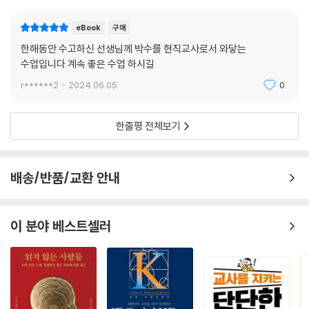
이 어느 정도 구워지면 밀을 두 손으로 문지릅니다. 밀 안에 있던 밀알들이
쏙하고 밖으로 나타납니다. 손 위를 입으로 살살 불면 껍질은 날아가고 알
eBook
구매
곡만 남게 됩니다. 이제 가장 중요한 과정이 남아 있습니다. 바로 맛있게 구
한해동안 수고하신 선생님께 박수를 현직교사로서 와닿는
워진 알곡을 먹는 것입니다. 밀알을 입에 넣고 씹는 아이들의 표정을 보니
수업입니다 계속 좋은 수업 하시길
웃음이 가득합니다.
r******2
2024.06.05.
0
---「보리피리를 만들고 밀로 그스름을 해요」중에서
한줄평 전체보기
배송/반품/교환 안내
이 분야 베스트셀러