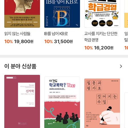
읽지 않는 사람들
IB를 넘어 KB로
교사를 지키는 단단한
일
학급경영
털
10
19,800
10
31,500
%
%
원
원
10
16,200
1
%
원
이 분야 신상품