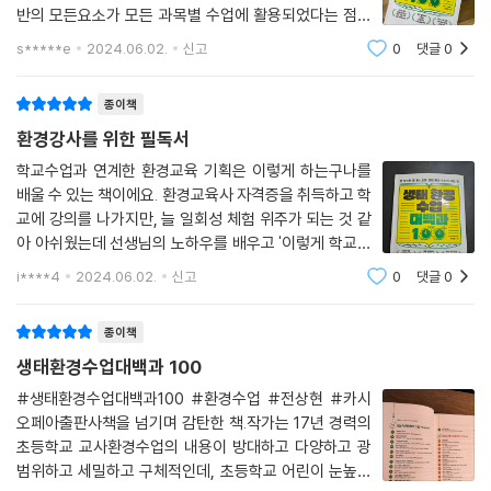
〈98〉 동물 울음소리를 글자로 나타내요
반의 모든요소가 모든 과목별 수업에 활용되었다는 점을
통계지리정보서비스(SGIS)는 통계 정보와 지리 정보를 융합해 정보를 제
〈99〉 탄소 중립 댄스 챌린지에 참여해요
가장 높게 평가한다
공하는 플랫폼으로 통계청에서 운영하고 있습니다. 이곳에는 사회 시간에
s*****e
2024.06.02.
신고
0
댓글
0
〈100〉 직접 물에서 키운 콩나물로 라면을 끓여요
활용할 수 있는 다양한 지리 정보 및 인구 변화, 기온과 강수량의 변화 등
다양한 자료들이 있습니다. 오늘 수업에서는 30년간 기온과 강수량이 어
종이책
에필로그
떻게 변화했는지 알아보며 그 원인에 대해 생각해 봅니다. 다음으로 함평
환경강사를 위한 필독서
의 인구를 조사하고 지난 20년간 전라남도의 인구 변화를 찾아보면서 그
학교수업과 연계한 환경교육 기획은 이렇게 하는구나를
원인을 자연환경과 인문 환경적 관점에서 이야기해 보려고 합니다. 먼저
배울 수 있는 책이에요. 환경교육사 자격증을 취득하고 학
아이들과 통계지리정보서비스(SGIS)가 무엇인지 알아보고 직접 사이트
교에 강의를 나가지만, 늘 일회성 체험 위주가 되는 것 같
에 들어가 어떤 내용을 확인할 수 있는지 살펴봅니다. 이제 아이들은 30년
아 아쉬웠는데 선생님의 노하우를 배우고 '이렇게 학교교
간 함평 지역의 기온과 강수량 표를 보고 해석해서 학습지를 해결합니다.
육과 연계해야겠다'를 알게되었고, 많은 전달보다 학생들
i****4
2024.06.02.
신고
0
댓글
0
아이들과 함께 전라남도의 연평균 기온이 상승하고 강수량이 줄어든 이유
이 스스로 느끼고 정리할 수 있기 하는 것이 중요하다는
에 대해 생각합니다. 이것은 전라남도만의 문제가 아니기에 지구 전체적인
것을 알게 해 준 책이에요~
현상과 연계하여 지구 온난화에 관해 이야기를 나눕니다.
종이책
---「통계지리정보서비스SGIS를 활용해 지역의 기온과 강수량, 인구 변화
생태환경수업대백과 100
를 알아봐요」중에서
#생태환경수업대백과100 #환경수업 #전상현 #카시
오페아출판사책을 넘기며 감탄한 책.작가는 17년 경력의
메타버스 ‘젭’을 활용해 수업 자료를 만드는 원격 연수를 들은 적이 있습니
초등학교 교사환경수업의 내용이 방대하고 다양하고 광
다. 연수에서 설명하는 대로 하니 어렵지 않게 맵을 하나 만들었습니다. 더
범위하고 세밀하고 구체적인데, 초등학교 어린이 눈높이