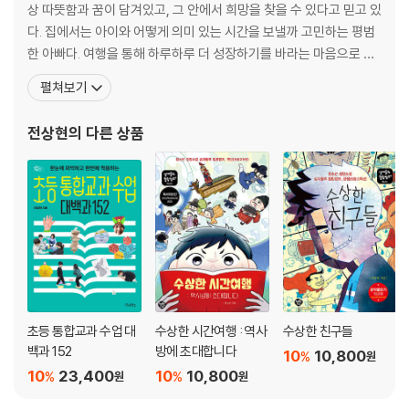
상 따뜻함과 꿈이 담겨있고, 그 안에서 희망을 찾을 수 있다고 믿고 있
[2장] 교실 속 생태 환경 수업 아이디어 - 과학 교과 연계
다. 집에서는 아이와 어떻게 의미 있는 시간을 보낼까 고민하는 평범
한 아빠다. 여행을 통해 하루하루 더 성장하기를 바라는 마음으로 글
〈15〉 태양광 에너지를 활용해 손전등을 만들어요
을 쓰고 있다. 앞으로도 재미있는 소설로 여러분을 만나러 갈 것이다.
펼쳐보기
〈16〉 우유 팩을 활용해 재생 종이를 만들어요
e러닝 우수교원으로 선발되어 교육부 장관상을, 농산어촌 ICT지원
〈17〉 식물 잎과 나무를 관찰하고 이름표를 만들어요
원격영상 진로멘토링 활용 수업 사례 공모전에 참여해 교육부장관상
전상현
의 다른 상품
〈18〉 세상에 없는 나만의 나무를 만들어요
과 한국직업능력개발원장상을 수상했다. 소프트
〈19〉 재봉틀을 활용해 식물의 생김새를 닮은 생활용품을 만들어요
〈20〉 재활용품을 활용해 모빌을 만들어요
〈21〉 화석을 발굴하며 기후 변화에 대해 알아보고 땅속을 살펴봐요
〈22〉 식물에 자동으로 물을 주는 장치를 만들어요
〈23〉 튼튼한 건축물을 만들어 미션을 통과해요
〈24〉 4D 프레임을 활용해 물을 모으는 장치를 만들어요
〈25〉 간이 정수기를 만들어 물을 깨끗하게 정수해요
초등 통합교과 수업 대
수상한 시간여행 : 역사
수상한 친구들
[3장] 교실 속 생태 환경 수업 아이디어 - 수학 교과 연계
백과 152
방에 초대합니다
10
10,800
%
원
10
23,400
10
10,800
%
%
원
원
〈26〉 고구마를 캐서 무게를 재고 소수의 덧셈을 해요
〈27〉 카프라로 만든 구조물에서 기둥과 뿔 찾기