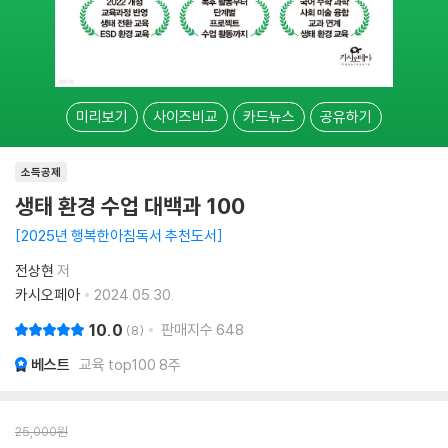
미리보기
사이즈비교
카드뉴스
공유하기
소득공제
생태 환경 수업 대백과 100
2025년 행복한아침독서 추천도서
전상현
저
카시오페아
2024.05.30.
10.0
판매지수
648
8
베스트
교육 top100 8주
25,000
원