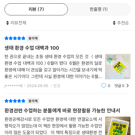
널리 알려진 이론입니다. 지금도 세계 곳곳에서는 이상 기후가 나타나고
나갈 수도 있다. 이 책 한 권이면 초등 생태 환경 수업은 걱정이 없을 정도
〈84〉 신문지를 뭉치고 던지며 찢으면서 스트레스를 풀어요
리뷰
7
한줄평
1
있습니다. 공룡들이 사라진 그때처럼 무언가 지구에 큰일이 일어나고 있는
로 그야말로 올인원 생태 환경 교육서라 할 만하다.
〈85〉 이면지로 튼튼한 탑, 가장 높은 탑을 만들어요
것이 분명합니다.
〈86〉 균형잡기 놀이를 하며 서로 관계를 맺고 사는 동물과 식물을 알아봐
리뷰전체
추천순
---「화석을 발굴하며 기후 변화에 대해 알아보고 땅속을 살펴봐요」중에서
“지구 환경을 지키기 위해 노력하는 분들을 위해서 제가 할 수 있는 일은
요
교실에서 열심히 수업하는 것입니다. 매일 반복되는 수업 속에서 아파하는
〈87〉 술래를 피해서 깨끗한 땅으로 이동해요
과학 시간에는 물의 상태 변화, 물의 여행 등 물에 관한 여러 가지 지식을
종이책
지구에 대한 안타까움, 푸르른 지구의 소중함을 아이들이 자연스럽게 느낄
학습합니다. 그만큼 물은 우리 생활에 없어서는 안 될 중요한 존재입니다.
생태 환경 수업 대백과 100
수 있도록 하는 것이 제가 할 수 있는 일입니다. 각자 하는 일은 달라도 지
[9장] 교실 속 생태 환경 수업 아이디어 - 행사 연계
하지만 인간에게 필수인 물을 부족함 없이 사용하는 나라가 있는 반면 어
구를 사랑하는 마음은 모두 다 같을 것입니다. 그래서 저는 어두운 우주 속
한 권으로 끝내는 초등 생태 환경 수업의 모든 것 ＜생태
떤 나라는 정수되지 않는 더러운 물을 먹기도 합니다. 그래서 오늘은 혼합
에서도 푸르게 빛나는 지구를 만들기 위해 오늘도 환경 수업을 합니다.”
환경 수업 대백과 100＞6월이 됐다. 6월은 환경의 달로
〈88〉 지구 온난화 기사를 읽고 내용을 간추려요
물을 분리하는 학습 내용과 연계해 더러운 물을 깨끗하게 걸러주는 간이
환경에 대해 더 관심을 갖고 알아가는 시간을 보내기에 딱
(프롤로그 중에서)
〈89〉 온라인 학습지로 4월 4일, 5일에 대해 알아보고 직접 나무를 심어요
정수기를 만들어 보려고 합니다. (…) 아이들은 자신의 모둠에서 만든 간이
좋은 시기이다. 그런데 사실 환경에 대한 이야기는 6월뿐
〈90〉 카프라, 종이컵으로 튼튼한 지구 탑을 만들어요
정수기를 가지고 운동장으로 나갑니다. 그사이 저는 낙엽, 모래, 자갈 등이
아니라 1년 365일 언제든 해야 한다고 생각한다.지구의
오늘도 학교 현장에서 아이들과 함께 생태 환경 수업을 진행하며 지구의
j*******8
2024.06.05.
신고
0
댓글
0
〈91〉 그림책 『거짓말 같은 이야기』를 읽고 공정 무역에 대해 알아봐요
섞인 흙탕물을 인위적으로 만들었습니다. 이 흙탕물을 간이 정수기에 따르
환경은 나날이 나빠지고 있고, 우린 우리 모두의 집인 지
소중함을 아이들의 온몸과 마음에 새겨 주려 애쓰는 교사들에게 주저 없이
〈92〉 빨간 물고기를 테셀레이션으로 나타내요
구를 아끼고 돌봐야 할 의무가 있기 때문이
자, 아이들의 표정이 기대감으로 가득합니다. 아이들은 간이 정수기의 가
이 책을 권한다.
〈93〉 보리피리를 만들고 밀로 그스름을 해요
종이책
장 위쪽을 통과한 물이 바닥에 어떤 색깔로 떨어질지 정수기를 뚫어져라
〈94〉 그림책 『같은 시간 다른 우리』를 읽고 글쓴이의 의도를 생각해요
환경관련 수업하는 분들에게 바로 현장활용 가능한 안내서
쳐다봅니다. “우와! 물이 떨어진다!” 이곳저곳에서 아이들의 환호성이 들
〈95〉 썩는 비닐봉지가 땅속에서 분해되는 데 얼마나 걸릴까요?
립니다.
환경공예강사로 모든 수업엔 환경에 대한 연결요소에 시
〈96〉 세계 여러 나라의 인구를 예상하고 확인해요
---「간이 정수기를 만들어 물을 깨끗하게 정수해요」중에서
행착오가 많았는데 이 책은 현장에서 활용 가능한 수업안
〈97〉 자연을 보호할 것인가? 개발할 것인가?
이라 많은 도움이 되었다. 이 책의 특징으로 생태환경 전