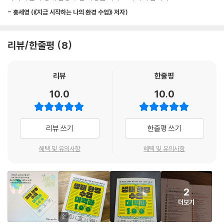
요」중에서
내용과 활동
요
- 홍세영 (《지금 시작하는 나의 환경 수업》 저자)
환경 그림책 독후 활동부터 메타버스 프로그램 활용 그리고 단계별 프로젝
〈69〉 내가 다니고 싶은 친환경 학교를 만들어요
이름은 사람뿐만 아니라 식물, 동물 등 지구에 있는 모든 생명이 있는 존재
트 수업 활동까지
〈70〉 온라인 워크북과 대중교통을 이용해서 서울 문화 체험을 떠나요
에게는 소중합니다. 이름이 있으면 더 관심을 갖게 되고, 친근감도 높아집
국어, 수학, 과학, 사회, 실과, 미술, 융합, 놀이, 행사가 모두 연계된 올인원
리뷰/한줄평
8
니다. 아이들이 이름표를 걸어준 나무들은 이제 아이들에게 똑같은 나무가
생태 환경 교육서
[8장] 교실 속 생태 환경 수업 아이디어 - 놀이 연계
아닐 겁니다. 소중한 존재, 관심 갖고 지켜봐야 하는 존재이지 않을까요.
---「식물 잎과 나무를 관찰하고 이름표를 만들어요」중에서
리뷰
한줄평
이 책에 담긴 교실 속 생태 환경 수업 아이디어는 2022 개정 교육과정을
〈71〉 온라인 방탈출 게임으로 멸종 위기 동물에 대해 알아봐요
반영하고 있으며 생태 전환 교육 및 ESD 환경 교육 중심의 수업 내용과 활
〈72〉 젠가 위의 북극곰을 도와줘!
10.0
10.0
과학 시간, 화석에 대해 배우고 있습니다. 아주 오래전에 죽은 동물과 식물
동으로 구성되어 있다. 그리고 환경 그림책 독후 활동부터 메타버스 프로
〈73〉 중심 잡기 보드게임을 하면서 숲속 동물들을 구해요
이 현재 발굴된다는 것이 신기하지만 아이들에게는 남 일처럼 느껴집니다.
그램 활용 그리고 단계별 프로젝트 수업 활동을 담았다. 『검정토끼』, 『눈보
〈74〉 메타버스 ‘젭’으로 환경 문제를 해결하고 목적지에 도착해요
하지만 공룡이 사라진 원인에 대해서 기상 이변이 빈번히 일어나는 지금,
라』, 『남극 코끼리』, 『고래는 왜 돌아왔을까?』, 『할머니의 용궁 여행』, 『거
〈75〉 환경 지킴이 비행기를 날려서 종이컵 탑을 무너뜨려요
리뷰 쓰기
한줄평 쓰기
깊이 있게 생각해 봐야 합니다. 그래서 화석에 관한 내용을 아이들에게 친
짓말 같은 이야기』, 『같은 시간 다른 우리』 등 다양한 환경 그림책을 읽고
〈76〉 잡았다! 놓쳤다! 놀이를 하며 친구 얼굴을 꾸며줘요
숙하게 다가가면서도 환경과 연계시킬 방법이 없을까 고민합니다. 아이들
제안하는 글을 쓰거나 글쓴이의 생각을 짐작하거나 자신의 의견과 뒷받침
혜택 및 유의사항
혜택 및 유의사항
〈77〉 재활용 종이컵을 활용해 얼굴을 바꿔요
은 화석을 만들면서 자연스럽게 공룡의 멸종 원인 중의 하나인 급격한 기
문장을 쓰는 활동을 한다든지, 영화 〈투모로우〉, 〈드래곤 길들이기〉를 본
〈78〉 카프라를 활용해 단계별 비석치기 놀이를 해요
후 변화 등에 대해서 이야기를 나눕니다. 공룡은 지금으로부터 약 6,500
후 내용을 간추리고 느낀 점을 기록하거나 주제와 관련된 가치를 선택하는
〈79〉 일회용 나무젓가락을 활용해 나무젓가락 총을 만들어요
만 년 전에 멸종했으며 이 시기에 해양 생명체들도 60~75%가 사라졌습
식이다. 또 국어, 수학, 과학, 사회, 실과, 미술, 융합 교과, 놀이, 행사 연계
〈80〉 동물 사냥꾼, 멸종 위기 동물을 잡아라
2
니다. 이때 지구에 커다란 일이 일어난 것이 분명합니다. 공룡이 사라진 이
로 생태 환경 수업이 구분되어 있을 뿐 아니라 수업 준비물과 지도 방법, 수
〈81〉 배가 아픈 고래에게 약을 먹여요
더보기
유는 정확히 알 수 없습니다. 하지만 소행성 충돌로 인해 지구의 기후가 추
업 관련 팁과 조언까지 담겨 있어 교사 및 강사들이 현장에서 그때그때 필
〈82〉 그물이 되어 바다 쓰레기를 없애요
운 겨울로 변함으로써 공룡들이 적응하지 못해 지구에서 사라졌다는 것이
2
요한 수업 아이디어를 얻을 수 있고 자신만의 수업으로 변형하여 응용해
〈83〉 종이를 펼치면 숨어 있는 자연이 나타나요