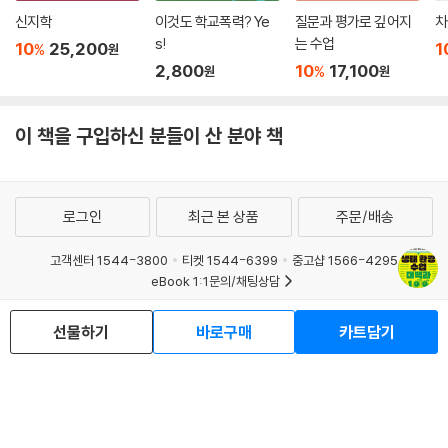
신지학
이것도 학교폭력? Ye
질문과 평가로 깊어지
차
s!
는 수업
10
25,200
1
%
원
2,800
10
17,100
%
원
원
이 책을 구입하신 분들이 산 분야 책
로그인
최근 본 상품
주문/배송
고객센터 1544-3800
티켓 1544-6399
중고샵 1566-4295
eBook 1:1문의/채팅상담
예스이십사(주) 사업자 정보
선물하기
바로구매
카트담기
이용약관
개인정보처리방침
청소년보호정책
PC버전
회사소개
거래처관계자께
도서홍보
광고
Copyright © YES24 Corp. All Rights Reserved.
MATOM15