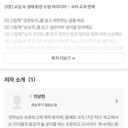
[1장] 교실 속 생태 환경 수업 아이디어 - 국어 교과 연계
〈1〉 그림책 『검정토끼』를 읽고 제안하는 글을 써요
〈2〉 그림책 『눈보라』를 읽고 글쓴이의 생각을 짐작해요
〈3〉 그림책 『남극 코끼리』를 읽고 일어난 일과 일어날 일에 대해 상상해요
〈4〉 그림을 본 후 문장의 짜임에 대해 알아보고 문장 짜임 놀이를 해요
〈5〉 그림책 『고래는 왜 돌아왔을까?』를 읽고 자신의 의견과 뒷받침 문장을
써요
목차 더보기
〈6〉 생태 체험 학습 후 자신의 의견을 기록하는 글을 써요
〈7〉 그림책 『할머니의 용궁 여행』을 읽고 장소에 따라 어떤 일이 일어났는
지 살펴봐요
저자 소개
1
〈8〉 환경 관련 책을 읽고 듣는 사람을 고려해서 글을 써요
〈9〉 환경 그림책 주인공들에게 편지를 써요
〈10〉 두 종류의 신문을 읽고 내용을 간추려요
저
전상현
〈11〉 영화 〈투모로우〉를 본 후 내용을 간추리고 느낀 점을 기록해요
관심작가 알림신청
〈12〉 영화 〈드래곤 길들이기〉를 보고 주제와 관련된 가치를 선택해요
〈13〉 도트를 활용해 한반도 지도를 만들어요
전라남도 초등학교에 재직 중이며, 올해로 교직 17년 차다. 학교에서
〈14〉 도트, 네모네모 로직을 활용해 세계 지도를 만들어요
는 아이들과 즐겁게 놀 궁리를 하는 초등학교 교사이다. 책 속에는 항