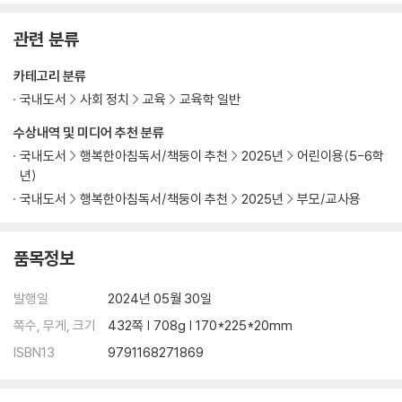
〈28〉 학교 밖에서 주운 쓰레기의 종류를 그래프로 나타내요
관련 분류
[4장] 교실 속 생태 환경 수업 아이디어 - 사회 교과 연계
카테고리 분류
국내도서
사회 정치
교육
교육학 일반
〈29〉 인터넷 지도를 활용해 촌락과 도시의 환경을 비교해요
〈30〉 내가 사는 마을을 살펴보고 1박 2일 여행 코스를 만들어요
수상내역 및 미디어 추천 분류
〈31〉 크로마키 천을 활용해 문화재를 소개해요
국내도서
행복한아침독서/책둥이 추천
2025년
어린이용(5-6학
〈32〉 페이퍼 크래프트를 활용해 자연환경과 인문 환경에 대해 알아봐요
년)
〈33〉 콜라주로 자연환경과 인문 환경을 표현하고 이들이 어우러진 곳으로
국내도서
행복한아침독서/책둥이 추천
2025년
부모/교사용
체험 학습을 떠나요
〈34〉 통계지리정보서비스(SGIS)를 활용해 지역의 기온과 강수량, 인구
변화를 알아봐요
품목정보
〈35〉 친환경 에너지인 태양 에너지를 활용해 집을 만들어요
발행일
2024년 05월 30일
[5장] 교실 속 생태 환경 수업 아이디어 - 실과 교과 연계
쪽수, 무게, 크기
432쪽 | 708g | 170*225*20mm
ISBN13
9791168271869
〈36〉 소비 계획을 세우고 전통 시장에서 지역 생산물을 구입해요
〈37〉 카프라를 활용해 시계를 만들어요
〈38〉 손바느질을 해서 주머니를 만들어요