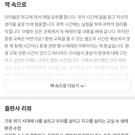
책 속으로
〈39〉 쓰레기를 줍는 손, ‘매커니컬 핸즈’를 만들어요
〈40〉 바다 쓰레기를 수거하는 진동 로봇을 만들어요
아이들은 학교에 와서 매일 공부를 합니다. 국어 시간에 글을 읽고 자신의
〈41〉 종이 현미경 ‘폴드스코프’를 만들어 식물을 관찰해요
생각을 글로 쓰며 발표합니다. 과학 시간에는 실험을 하며 과학적 원리를
익힙니다. 이렇듯 모든 과목에서 꼭 배워야 할 내용을 배워 갑니다. 하지만
[6장] 교실 속 생태 환경 수업 아이디어 - 미술 교과 연계
환경 교육은 어떤가요? 환경 교육을 할 수 있는 별도의 시간은 확보되지 못
한 채 창체 시간이나 환경 관련 행사 때에만 이루어지는 게 현실입니다. 환
〈42〉 자연 풍경을 활용해 사진으로 그림을 그려요
경 교육 관련 시간이 있다고 하더라도 아이들이 충분히 환경에 대해 고민
〈43〉 파스텔과 OHP 필름을 활용해 자연의 모습을 표현해요
하고 실천하기에는 너무도 짧은 시간입니다. 그래서 생각했던 것이 매일
〈44〉 재활용한 나무판에 지끈과 털실로 동물을 표현해요
하는 수업과 연계해 환경 교육을 하는 것이었습니다. 아이들이 매일 참여
〈45〉 반구와 팝콘을 활용해 동물들이 사는 팝콘 나무를 만들어요
하는 수업 시간에 환경 교육이 이루어진다면 더 효과적으로 기후 위기, 생
〈46〉 반구 두 개와 OHP 필름을 활용해 지구 모빌을 만들어요
태 환경 등에 대해 생각할 수 있겠다고 생각했습니다.
책 속으로 더보기
〈47〉 오일 파스텔을 활용한 자연의 모습 그리기
---「프롤로그」중에서
〈48〉 타이포그래피를 활용한 멸종 위기 동물 그리기
〈49〉 지끈과 재활용품을 활용해 장식품을 만들어요
그림책 『검정토끼』 본문 중에는 이런 글귀가 있습니다. “오백 년, 오색찬란
출판사 리뷰
〈50〉 양말목을 활용해 컵 받침과 수납 주머니 만들기
하게 천년이 지나도 죽지 않는 신비로운 색으로 살아가요.” 글 자체는 참
〈51〉 자연물을 활용해 운동장에 그림을 그려요
아름답지만, 그 안에 숨겨져 있는 뜻은 비참합니다. 아이들에게 비닐봉지
기후 위기 시대에 나를 살리고 우리를 살리고 지구를 살리는 교실 속 생태
〈52〉 재활용품을 활용해 친환경 자동차를 만들어요
는 쉽게 사용하고 쉽게 버리는 물건에 불과합니다. 그런 아이들에게 ‘쓰레
환경 수업
〈53〉 동물 책갈피와 함께 ‘슈링클스’를 활용해 키링을 만들어요
기를 버리지 말아야 한다’, ‘환경을 지켜야 한다’라고 말하는 게 얼마나 와