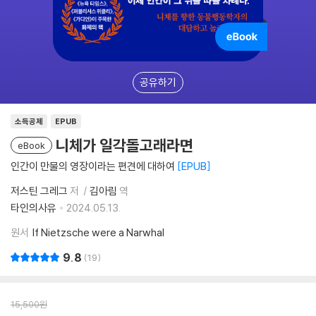
공유하기
소득공제
EPUB
니체가 일각돌고래라면
eBook
인간이 만물의 영장이라는 편견에 대하여
EPUB
저스틴 그레그
저
김아림
역
타인의사유
2024.05.13.
원서
If Nietzsche were a Narwhal
9.8
19
15,500
원