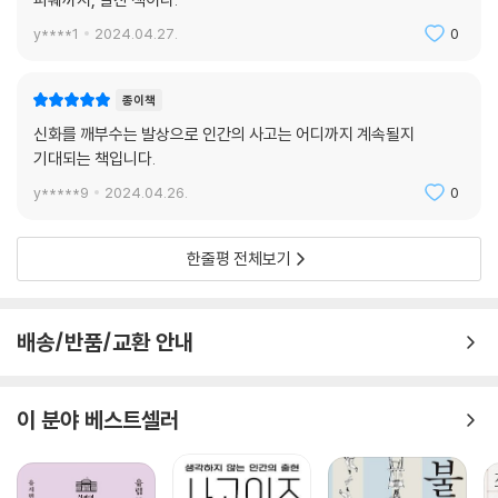
하고자 한다”라로 평했는데, 니체의 삶의 바로 그러했다. “심오한 생각이
과하면 말 그대로 두뇌가 망가질 수도 있다는 전형적인 예를 보여 주는, 겉
y****1
2024.04.27.
0
으로는 멀쩡하지만 속은 엉망진창인 사람”(16쪽)이었던 니체는 생의 대
부분을 정신적 고통 속에 보냈고, 그 고통 속에서 생을 마감했다. 니체는
종이책
“다른 목적 없이 (중략) 바보처럼 모든 비뚤어진 욕망으로 맹목적이면서
신화를 깨부수는 발상으로 인간의 사고는 어디까지 계속될지
미친 듯이 삶에 매달”린다며 동물을 불쌍하게 여겼다. 저스틴 그레그는 각
기대되는 책입니다.
장마다 다루고자 하는 주제에 맞춰 니체의 경구를 도입부에 배치함으로써
독자들에게 주제를 분명히 각인시키고, 앞으로 펼쳐질 논리의 전개에 대해
y*****9
2024.04.26.
0
긴장감을 더한다.
한줄평 전체보기
하지만 우리의 견고한 사고방식을 흔드는 과정은 긴장한 것만큼 결코 어렵
고 거칠게 진행되지 않는다. 동물 행동과 인지 전문가답게 다양한 동물 종
들과 인간을 비교하며 주장을 이어가는 과정은 마치 잘 연출된 한 편의 동
배송/반품/교환 안내
물 다큐멘터리를 보는 것 같은 즐거움을 느끼게 한다. 덕분에 “매력적으로
쓰였을 뿐 아니라 그 속의 논쟁적인 주제에 대해서도 진지하게 숙고할 가
치가 있다”(《월스트리트 저널》)라고 말할 수 있는 책이 탄생했다. “오랜만
이 분야 베스트셀러
에 접한 최고의 데뷔작 중 하나”라고 극찬한 애덤 그랜트가 “지능에 대한
기존의 관념을 생각하지 않은 채 이 책을 펼쳐 읽기 시작하라고 감히 권한
다”라고 말한 것처럼, 철학과 과학, 심리학을 넘나드는 이 도발적인 책은