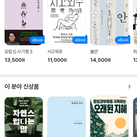
독자들에게 놀라운 경험을 선사할 것이다.
유럽 도시 기행 3
사고외주
불안
최
13,500
11,000
14,500
1
원
원
원
이 분야 신상품