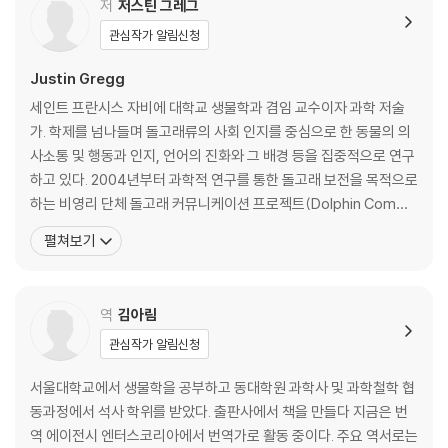
저
저스틴 그레그
관심작가 알림신청
Justin Gregg
세인트 프란시스 자비에 대학교 생물학과 겸임 교수이자 과학 저술
가. 학제를 넘나들며 돌고래류의 사회 인지를 중심으로 한 동물의 의
사소통 및 행동과 인지, 언어의 진화와 그 배경 등을 집중적으로 연구
하고 있다. 2004년부터 과학적 연구를 통한 돌고래 보전을 목적으로
하는 비영리 단체 돌고래 커뮤니케이션 프로젝트(Dolphin Commu
nication Project, DCP)에 합류해 지속적으로 활동 중이다. 지금은
펼쳐보기
DCP의 수석 연구원으로서 돌고래의 행동, 음향, 의사소통, 인지, 생
태 등의 연구를 진행하고 있다. 그 외로도 《월스트리트저널》, 《이온
매거진》, 《사이언티픽 아
역
김아림
관심작가 알림신청
서울대학교에서 생물학을 공부하고 동대학원 과학사 및 과학철학 협
동과정에서 석사 학위를 받았다. 출판사에서 책을 만들다 지금은 번
역 에이전시 엔터스코리아에서 번역가로 활동 중이다. 주요 역서로는