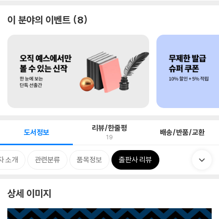
이 분야의 이벤트
8
리뷰/한줄평
도서정보
배송/반품/교환
19
자 소개
관련분류
품목정보
출판사 리뷰
상세 이미지