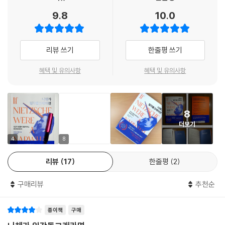
생물학 교수이자 과학 저술가인 저스틴 그레그는 학제를 넘나들며 동물 행
9.8
10.0
동과 인지, 언어를 연구해 온 끝에 『니체가 일각돌고래라면』이라는 도발적
저작을 발표하기에 이른다. 그는 이 책을 통해 인간의 우월함이라는 너무
도 당연한, 누구도 섣불리 의문을 제기하지 않았던 가정에 촘촘하게 배치
리뷰 쓰기
한줄평 쓰기
된 과학적 근거와 치밀하게 설계된 논리로 도전한다. 또한 차별과 혐오, 감
시와 처벌을 정당화한 도덕 체계, 기후위기를 앞당긴 아름다운 잔디밭에
혜택 및 유의사항
혜택 및 유의사항
대한 집착, 역사상 최악의 전쟁 무기를 가능케 한 원자의 발견 등 다양한 사
례를 더해 우리의 견고했던 사고방식에 조금씩 균열을 낸다.
8
│진화의 기적인가, 진화론적 아킬레스건인가?
더보기
자신의 지성에 매혹당하곤 하는 인간의 인지능력을
둘러싼 도전적 이야기
4
8
리뷰
17
한줄평
2
2020년대는 두 개의 대비되는 거대한 사건이 공존하는 시기이다. 국제 학
술지 《사이언스》가 2020년 최고의 과학 성과로 ‘코로나 19 백신 개발’을
구매리뷰
추천순
선정한 것처럼 불과 1년도 걸리지 않은 백신 개발 덕분에 전 세계를 공포
속에 몰아넣은 팬데믹 종식은 앞당겨졌다. 그로부터 얼마 지나지 않은 20
종이책
구매
22년 2월, 러시아와 우크라이나 전쟁이 발발했고, 두 번의 거대한 전쟁을
겪은 유럽은 물론이고 전 세계가 촉각을 곤두세우며 전쟁의 향방을 지켜보