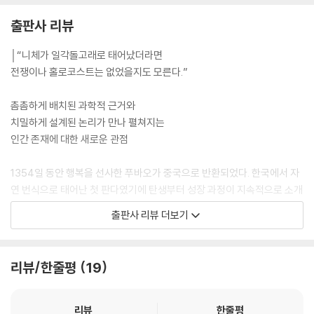
출판사 리뷰
│“니체가 일각돌고래로 태어났더라면
전쟁이나 홀로코스트는 없었을지도 모른다.”
촘촘하게 배치된 과학적 근거와
치밀하게 설계된 논리가 만나 펼쳐지는
인간 존재에 대한 새로운 관점
1354일 동안 행복을 선사한 푸바오가 중국으로 반환되었다. 한국에서 자
연 번식으로 태어난 첫 판다였기에 탄생부터 성장 과정이 지속적으로 소개
되어 마음을 쏟은 사람이 많았다. 또 공교롭게도 푸바오가 한국에서 성장
출판사 리뷰 더보기
한 시기는 코로나 팬데믹 탓에 사람들의 마음이 지쳐 있던 시기였다. 눈부
신 문명의 발전을 이루었노라 자평했던 인류는 눈에 보이지 않는 바이러스
에 속수무책이었고, 세계적으로 700만 명 이상 사망한 초유의 상황을 감
리뷰/한줄평
19
당해야 했다. 어쩌면 사람들은 특별하고, 예외적이고, 뛰어나다 생각한 인
간 존재에 대한 무상함 때문에 푸바오에 마음을 내어주었을지도 모른다.
리뷰
한줄평