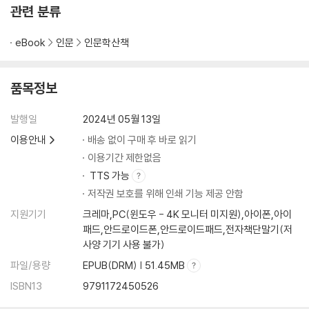
관련 분류
eBook
인문
인문학산책
품목정보
발행일
2024년 05월 13일
이용안내
배송 없이 구매 후 바로 읽기
이용기간 제한없음
TTS 가능
저작권 보호를 위해 인쇄 기능 제공 안함
지원기기
크레마,PC(윈도우 - 4K 모니터 미지원),아이폰,아이
패드,안드로이드폰,안드로이드패드,전자책단말기(저
사양 기기 사용 불가)
파일/용량
EPUB(DRM) | 51.45MB
ISBN13
9791172450526