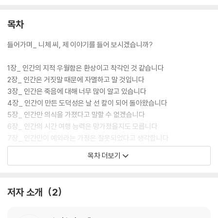
목차
들어가며_ 니체 씨, 제 이야기를 들어 보시겠습니까?
1장_ 인간의 지적 우월함은 환상이고 착각인 것 같습니다
2장_ 인간은 거짓말 때문에 자멸하고 말 것입니다
3장_ 인간은 죽음에 대해 너무 많이 알고 있습니다
4장_ 인간이 만든 도덕성은 날 선 칼이 되어 돌아왔습니다
5장_ 인간만 의식을 가졌다고 말할 수 없겠습니다
6장_ 인간의 시간 여행 능력은 망가졌을지도 모릅니다
7장_ 인간만이 예외라는 가정은 잘못되었다고 생각합니다
목차 더보기
나가며 니체 씨, 우리 이제는 좀 더 겸손해져야겠죠?
감사의 말
저자 소개
2
주