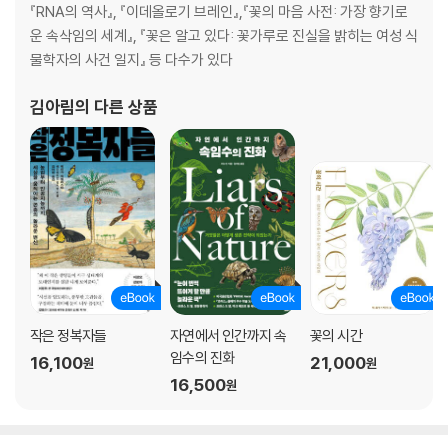
『RNA의 역사』, 『이데올로기 브레인』,『꽃의 마음 사전: 가장 향기로
운 속삭임의 세계』, 『꽃은 알고 있다: 꽃가루로 진실을 밝히는 여성 식
물학자의 사건 일지』 등 다수가 있다
김아림
의 다른 상품
작은 정복자들
자연에서 인간까지 속
꽃의 시간
임수의 진화
16,100
21,000
원
원
16,500
원