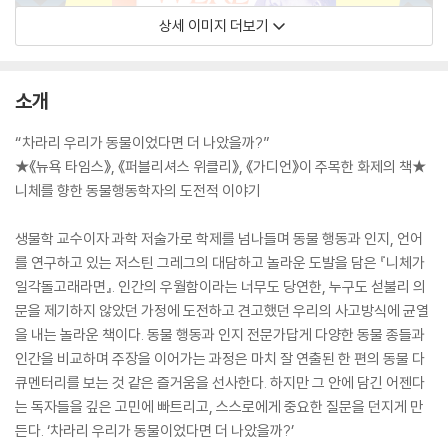
상세 이미지 더보기
소개
“차라리 우리가 동물이었다면 더 나았을까?”
★《뉴욕 타임스》, 《퍼블리셔스 위클리》, 《가디언》이 주목한 화제의 책★
니체를 향한 동물행동학자의 도전적 이야기
생물학 교수이자 과학 저술가로 학제를 넘나들며 동물 행동과 인지, 언어
를 연구하고 있는 저스틴 그레그의 대담하고 놀라운 도발을 담은 『니체가
일각돌고래라면』. 인간의 우월함이라는 너무도 당연한, 누구도 섣불리 의
문을 제기하지 않았던 가정에 도전하고 견고했던 우리의 사고방식에 균열
을 내는 놀라운 책이다. 동물 행동과 인지 전문가답게 다양한 동물 종들과
인간을 비교하며 주장을 이어가는 과정은 마치 잘 연출된 한 편의 동물 다
큐멘터리를 보는 것 같은 즐거움을 선사한다. 하지만 그 안에 담긴 어젠다
는 독자들을 깊은 고민에 빠트리고, 스스로에게 중요한 질문을 던지게 만
든다. ‘차라리 우리가 동물이었다면 더 나았을까?’