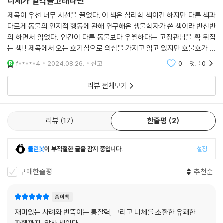
니체가 일각돌고래라면
고 있다. 모두 인간이 만든 일이다.
제목이 우선 너무 시선을 끌었다. 이 책은 심리학 책이긴 하지만 다른 책과
다르게 동물의 인지적 행동에 관해 연구해온 생물학자가 쓴 책이라 반신반
『니체가 일각돌고래라면』에 등장하는 사례들은 인간 지능이 만든 눈부신
의 하면서 읽었다. 인간이 다른 동물보다 우월하다는 고정관념을 확 뒤집
성과와 함께 그것이 빚어낸 죽음과 파괴의 그림자를 동시에 조명한다. 오
는 책!! 제목에서 오는 호기심으로 의심을 가지고 읽고 있지만 호불호가 갈
직 인간만 가진 인지능력에 의해 가능한 도덕적 추론은 사회적 상호작용의
리는 책이라는 생각이 든다.
f*****4
2024.08.26.
신고
0
댓글
0
근간이 되었다. 하지만 캐나다 원주민과 나치 치하의 유대인에게는 차별과
혐오, 감시와 처벌을 정당화한 수단으로 작용했다(4장). 말끔히 손질된 정
리뷰 전체보기
원에 대한 욕망은 어떠한가. 아름다운 잔디밭은 개인적, 국가적 부유함과
번영의 상징으로 자리매김하며 현재 미국적 풍물을 드러내는 상징이 되었
지만, 동시에 이 지구의 기후위기를 앞당겼고 지금도 앞당기고 있는 중이
리뷰
17
한줄평
2
다(6장). 현재 우리의 문명을 지탱하는 과학과 수학의 성과로 발견한 원자
는 결과적으로 최악의 전쟁 무기가 되고 말았다(7장).
클린봇
이 부적절한 글을 감지 중입니다.
설정
│“술술 읽히면서도 머릿속에 여운을 남긴다.”_《사이언티픽 아메리칸》
구매한줄평
추천순
“할 수만 있다면 그의 머릿속 세계를 거닐고 싶다.”_애덤 그랜트
종이책
《가디언》은 이 책에 대해 “인간의 지능이 한 종으로서 가질 수 있는 최고의
재미있는 사례와 번뜩이는 통찰력, 그리고 니체를 소환한 유쾌한
영광이 아닌, 실존적 불안과 갈수록 명백해지는 자멸의 원천은 아닌지 답
파훼까지, 알찬 책이다.