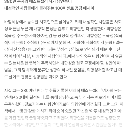
380만 독자의 베스트셀러 작가 남인숙이
내성적인 사람들에게 들려주는 100퍼센트 공감 에세이
바깥세상에서 능숙한 사회인으로 살아남기 위해 내성적인 사람들은 사회
성 버튼을 누른 채 내향적 본성을 감추고 외향인인 척 생활한다. 외향성은
적극성·주도성·사회성·자신감 등 긍정적 성격으로, 내향성은 소극성(적극
적이지 못함)·소심함(주도적이지 못함)·비사회성(사회적이지 못함)·열등
감(자신 없음) 등 그와 반대되는 부정적 성격으로 인식되기 때문이다. 신
작 에세이 『사실, 내성적인 사람입니다』에서 남인숙은 내향인이어서 일굴
수 있는 내밀한 행복에 주목하면서 내향성은 결코 교정해야 할 성향이 아
님을, 그저 담백하게 분류한 성향의 하나일 뿐임을, 외향성처럼 타고난 대
로 살아도 괜찮은 성향임을 이야기한다.
사실 그는 380여만 판매 부수를 기록한 이례적 베스트셀러 『여자의 모든
인생은 20대에 결정된다』를 통해 당당하고 똑 부러지는 멘토의 이미지를
구축해왔다. 겉보기에는 내향인이기보다 외향인에 가까웠다. 그런 그가 이
책에서 그동안 강한 메시지 뒤에 숨어 있었던 자신은 ‘아주 내성적인 자아
를 가진 전형적 글쟁이’였다고 고백한다. 외향인을 기본값으로 설정한 듯
한 사회에서 내향인으로 깊이 고민하며 열심히 살아온 시간들을 돌아보면