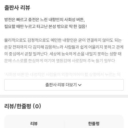
출판사 리뷰
방전은 빠르고 충전은 느린 내향인의 사회성 버튼,
필요할 때만 누르고 타고난 본성 밖으로 딱 한 걸음!
물리적으로도 감정적으로도 예민한 내향인은 굳이 연결하지 않아도 되는
온갖 전파까지 다 감지해 감응하느라 사람들과 쉽게 어울리지 못하고 관계
의 중심에서 곧잘 밀려난다. 세상에 능숙하게 손을 내밀지 못하는 성향 때
문에 스스로를 한심하게 여기며 열등감에 사로잡혀 주눅 들기 일쑤다.
‘사회성 버튼’은 내성적인 사람들이 외향적이어야 할 상황에서 누르는 의
식 속의 ‘외향성 ON’ 버튼이다. 이 버튼을 누른 상태에서 내향인의 에너지
출판사 리뷰 더보기
는 빠르게 방전되지만, 이는 내향인이 원만한 사회관계를 맺어가기 위해
마련한 최선의 자구책이다. 그러나 내향인의 의지가 소진되어 사회성 공장
부터 불이 꺼지면 이 버튼에 가장 먼저 과부하가 일어나 고장 나기 쉬우므
리뷰/한줄평
0
로 그럴 때는 강제로 사회성을 짜내려 하지 말고 에너지가 충분히 충전될
때까지 기다려줘야 한다.
남인숙은 어른이 되어 유사시에 유용한 사회성 버튼을 쥐게 되었다는 것은
리뷰
한줄평