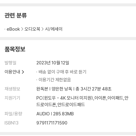
관련 분류
eBook
오디오북
시/에세이
품목정보
발행일
2023년 10월 12일
이용안내
배송 없이 구매 후 바로 듣기
이용기간 제한없음
재생정보
완독본 | 양은한 낭독 | 총 3시간 27분 48초
지원기기
PC(윈도우 - 4K 모니터 미지원),아이폰,아이패드,안
드로이드폰,안드로이드패드
파일/용량
AUDIO | 285.83MB
ISBN13
9791171171590