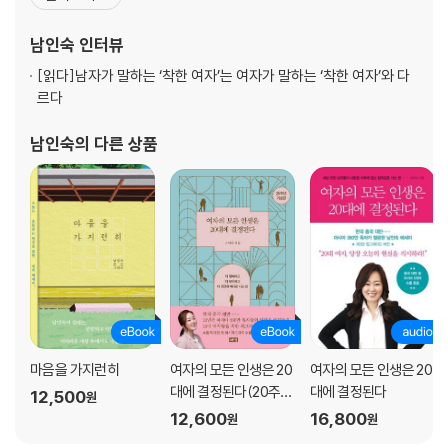
나를 너무 챙겨주지 마세요
있다. 저자의 여성 에세이는 중국과 대만, 베트남, 태국, 몽골에 번역
내가 울면 그냥 혼자 내버려두면 좋겠어
출간되었고, 특히 중국에서는 150만부의 판매고를 보이며 자국 위주
남인숙
인터뷰
과묵한 미용실 단골입니다
의 중국 출판계에서는 드물게 비소설 분
[읽다]
남자가 말하는 ‘착한 여자’는 여자가 말하는 ‘착한 여자’와 다
머리만 대면 바로 잠드는 삶에 대하여
르다
Chapter 4 딱 한 걸음이면 충분하다
남인숙
의 다른 상품
방구석에서 모든 일을 해결할 수는 없을까?
집순이의 조건
무선 청소기를 선택하듯이
장점은 생각하기, 단점도 생각하기
그깟 일들, 나도 ‘툭’ 털어버리고 싶습니다
나도 사이다 같은 사람이면 좋겠습니다
혼자가 좋은데 결혼해도 되겠습니까?
우울감은 이렇게 처리합니다
마음을 가지런히
여자의 모든 인생은 20
여자의 모든 인생은 20
에필로그 | 내밀하고 미지근하고 느린 것들에 대해
대에 결정된다(20주년
대에 결정된다
12,500
원
기념판)
12,600
16,800
원
원