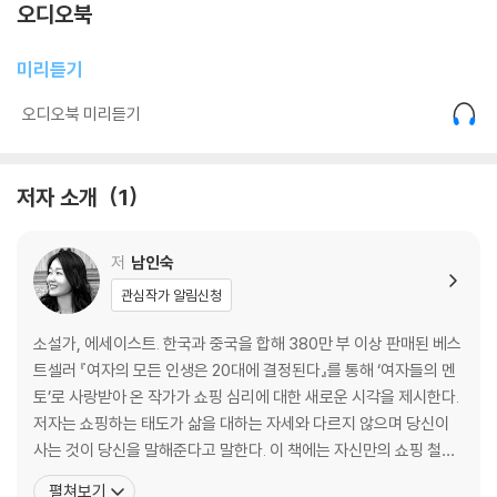
오디오북
Chapter 2 삐― 사회성 모드로 전환 중
미리듣기
외향인이 기본 인간형입니까?
서양식 파티에 오시겠습니까?
오디오북 미리듣기
만남, 네 사람까지가 한계입니다
사람, 좁고 깊게 사귀고 싶습니다
딸깍, 사회성 버튼이 고장 났습니다
저자 소개
1
나는 정말 성공하고 싶은 걸까?
내성적인 사람들의 야망
저
남인숙
Chapter 3 있는 그대로의 나를 있는 그대로
관심작가 알림신청
고양이와 궁합이 맞는 이유
소설가, 에세이스트. 한국과 중국을 합해 380만 부 이상 판매된 베스
저녁 약속을 잡지 않는 이유
트셀러 『여자의 모든 인생은 20대에 결정된다』를 통해 ‘여자들의 멘
냉혹한 범죄 수사물이 취향인 이유
토’로 사랑받아 온 작가가 쇼핑 심리에 대한 새로운 시각을 제시한다.
왜 실연한 조연은 외국으로 떠날까?
저자는 쇼핑하는 태도가 삶을 대하는 자세와 다르지 않으며 당신이
충격적으로 좋은 소식이 내향인에게 미치는 영향
사는 것이 당신을 말해준다고 말한다. 이 책에는 자신만의 쇼핑 철학
내 삶이 지루해 보이나요?
을 통해 스스로 삶을 장악하고 변화시켜 나갈 지혜와 노하우가 담겨
펼쳐보기