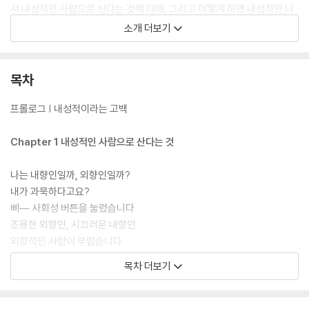
서 내성적인 사람으로 산다는 것에 대해, 그리고 어떻게 하면 내성적인 나
와 더 친해지고 자신을 더 사랑하면서 조금이라도 더 행복한 삶을 일굴 수
소개 더보기
있는지에 대해 성찰한다.
목차
프롤로그 | 내성적이라는 고백
Chapter 1 내성적인 사람으로 산다는 것
나는 내향인일까, 외향인일까?
내가 과묵하다고요?
삐― 사회성 버튼을 눌렀습니다
조용한 외향인, 시끄러운 내향인
외향적인 사람이 부럽습니다
내향인은 모두 ‘아싸’일까?
목차 더보기
내향인의 천적, 호감형의 나쁜 외향인
저 예민한 사람은 내성적인 사람일까?