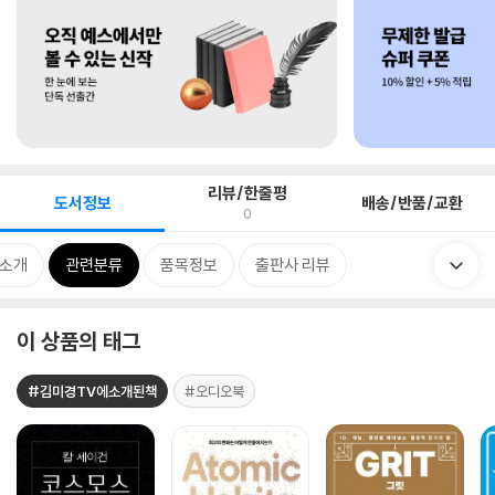
리뷰/한줄평
도서정보
배송/반품/교환
0
 소개
관련분류
품목정보
출판사 리뷰
이 상품의 태그
#김미경TV에소개된책
#오디오북