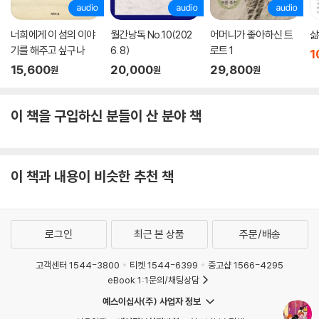
번쯤 겪어본 이야기이기도 하다. 『사실, 내성적인 사람입니다』에서 남인숙
은 자신의 진솔한 경험을 토대로 이런 다소 모순적인 듯한 내향적 마음들
너희에게 이 섬의 이야
월간낭독 No.10(202
어머니가 좋아하신 트
삶
을 따뜻하게 살핀다. 이 책을 통해 고통에 예민한 대신 행복을 느끼는 데도
기를 해주고 싶구나
6. 8)
로트 1
1
훨씬 유리한 성향을 타고난 내향인들이 자기 바탕에서 너무 멀리 벗어나지
15,600
20,000
29,800
원
원
원
않고도 ‘나’와 ‘세상’의 경계를 자유롭게 횡단하며 행복해지기를 응원한다.
이 책을 구입하신 분들이 산 분야 책
이 책과 내용이 비슷한 추천 책
로그인
최근 본 상품
주문/배송
고객센터 1544-3800
티켓 1544-6399
중고샵 1566-4295
eBook 1:1문의/채팅상담
예스이십사(주) 사업자 정보