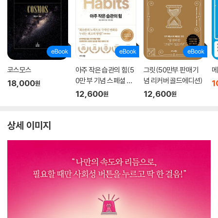
코스모스
아주 작은 습관의 힘(5
그릿(50만부 판매 기
메
0만 부 기념 스페셜 에
념 리커버 골드에디션)
18,000
1
원
디션)
12,600
12,600
원
원
상세 이미지