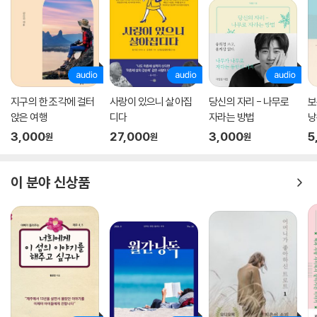
빗장을 거는 방향으로 진행된다. 즉 내향인은 외향인을, 외향인은 내향인
을 닮아가는 과정이 사회화인 것이다.
남인숙은 어느 쪽이든 자신이 타고난 성향에 극단적으로 주저앉는 것은 어
른의 일이 아니라고 이야기한다. 자기 성향을 알고 그 성향대로 살아간다
는 것은 그 탓으로 미루며 내 세계를 좁히자는 것이 아니다. 크고 작은 선택
지구의 한 조각에 걸터
사랑이 있으니 살아집
당신의 자리 - 나무로
보
에 직면할 때마다 자신에게 한정되어 있는 에너지의 양을 가늠해 감당할
앉은 여행
디다
자라는 방법
낭
수 있는 만큼만 성실하게 감당하고, 도저히 감당할 수 없는 것들과는 영리
3,000
27,000
3,000
5
원
원
원
하게 거리를 두면서 내가 편안하게 활보할 영역을 확보하자는 것이다.
상대에 따라 선택적으로 수다쟁이가 되지만 쓸데없이 했다 싶은 이야기는
이 분야 신상품
머릿속 영화관에서 끝없이 재생시키고, 일대일 만남은 좋아하지만 사람이
많아질수록 급격히 방전되며, 자주 ‘아싸’로 동떨어져 자괴감에 빠지지만
사실은 자발적인 때가 더 많고, 까다로울 것 같지만 한없이 무던하며, 상대
가 불편해하지 않도록 남몰래 배려하고, 저녁 약속이 잡혀도 괜찮지만 취
소되면 더 좋아하며, 지루하게 사는 것처럼 보이지만 실제로는 소소한 일
상의 잔재미에 즐겁고 행복하고……. 이는 남인숙의 이야기이자, 세상의
자극 중 사람에게 가장 강렬하게 자극받는 탓에 관계 자체가 피로한 노동
이고 충돌의 작은 파편에도 치명상을 입는 내성적 성격이라면 누구나 한