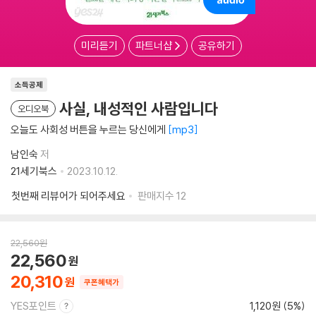
미리듣기
파트너샵
공유하기
소득공제
사실, 내성적인 사람입니다
오디오북
오늘도 사회성 버튼을 누르는 당신에게
mp3
남인숙
저
21세기북스
2023.10.12.
첫번째 리뷰어가 되어주세요
판매지수
12
22,560
원
22,560
20,310
쿠폰혜택가
YES포인트
1,120원 (5%)