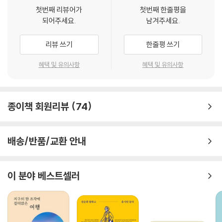
좋은 일이라고 말한다. 아무리 혼자 있는 시간을 좋아해도 삶을 가치 있게
첫번째 리뷰어가
첫번째 한줄평을
해주는 것들은 대체로 ‘관계’ 안에 있기 때문이기도 하고, 무엇보다 수없이
되어주세요.
남겨주세요.
본성을 거스르는 용기를 내고서 얻은 트로피이기 때문이다. 그러나 내향인
에게 이 버튼을 누르는 일은 내향성을 극복하고 외향인으로 거듭나기 위함
리뷰 쓰기
한줄평 쓰기
이 아니다. 외향적인 태도가 대체로 상대를 편안하게 해줄 확률이 높으므
로 몸에 익혀두는 예의와 배려이다. 더욱이 필요할 때는 이 버튼을 누른 채
혜택 및 유의사항
혜택 및 유의사항
아주 약간의 용기를 짜내어 딱 한 걸음만 타고난 본성 밖으로 내딛으면 새
로운 경험의 세계가 보이고 그 보상도 몇 배로 돌아온다.
종이책 회원리뷰
74
성격 때문이라는 핑계 없이, 남에게 휘둘리는 일도 없이,
고요하고 자유롭게 내 멋대로 살기
배송/반품/교환 안내
알고 보면 사회화 부담은 내향인만 지는 것은 아니다. 사람은 ‘사회’와 ‘관
계’에서 완전히 벗어날 수 없고, 그 때문에 사회화가 필요한 것은 외향인도
마찬가지라는 말이다. 사회에서 환영받으려면 타인과의 적정 거리, 즉 남
이 분야 베스트셀러
들이 필요 이상의 간섭으로 여기는 저지선을 지켜야 하는데, 본능적으로
타인의 기분을 살펴 그 선의 위치를 직감하는 내향인에 비해 외향인은 둔
감해 무례한 사람으로 배척되기 쉬운 탓이다. 그래서 내향인의 사회화는
굳게 닫힌 문의 빗장을 푸는 방향으로, 외향인의 사회화는 활짝 열린 문에