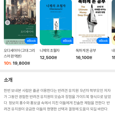
오디세이아 (고대 그리
니체의 초월자
독하게 돈 공부
내
스어 완역본)
12,500
16,100
1
원
원
10
19,800
%
원
소개
한번 보내본 사람은 줄곧 이용한다는 반려견 유치원. 5년차 학부모인 저자
가 그동안 경험한 반려견 유치원의 모습과 장점을 가이드북 형식으로 담았
다. 정보의 홍수와 홍보글 속에서 지친 이들에게 진솔한 체험을 전한다. 반
려견 유치원이 궁금한 이들의 현명한 선택과 결정에 도움이 되길 바란다.