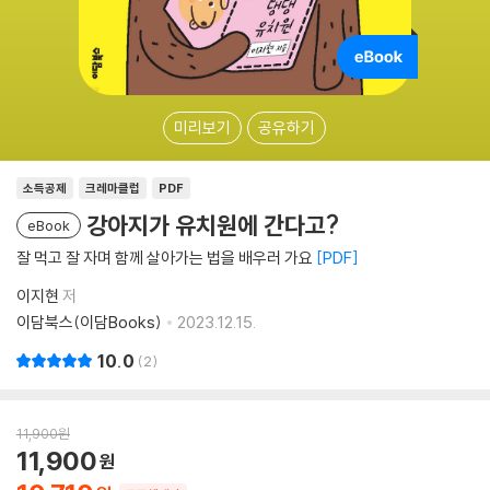
미리보기
공유하기
소득공제
크레마클럽
PDF
강아지가 유치원에 간다고?
eBook
잘 먹고 잘 자며 함께 살아가는 법을 배우러 가요
PDF
이지현
저
이담북스(이담Books)
2023.12.15.
10.0
2
11,900
원
11,900