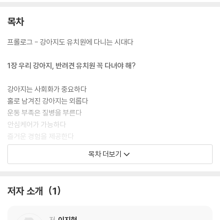
목차
프롤로그 - 강아지도 유치원에 다니는 시대다
1장 우리 강아지, 반려견 유치원 꼭 다녀야 해?
강아지는 사회화가 중요하다
홀로 남겨진 강아지는 외롭다
운동 부족은 질병을 부른다
안심케어가 가능하다
즐거운 경험을 제공한다
목차 더보기
2장 반려견 유치원, 그것이 알고 싶다!
반려견 유치원? 애견 유치원?
저자 소개
1
반려견 유치원은 모두 같을까?
반려견 유치원은 어떤 모습일까?
반려견 유치원에는 누가 있을까?
저
이지현