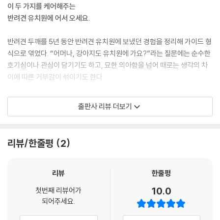
이 두 가지를 케어해주는
반려견 유치원에 어서 오세요.
반려견 두깨를 5년 동안 반려견 유치원에 보냈던 경험을 정리해 가이드 형
식으로 엮었다. “어머나, 강아지도 유치원에 가요?”라는 질문에는 순수한
호기심이나 관심이 담기기도 하고, 묘한 의아함을 넘어 때로는 생각의 차
이에 따른 거부감이 섞이기도 한다.
편견은 넘겨짚은 마음에서 시작된다. 반려견 유치원을 이해할 수 있도록
출판사 리뷰 더보기
정리된 정보로 불필요한 오해를 해소할 수 있다는 마음으로 이 책은 쓰였
다. 필요성을 느꼈을 때 객관적인 시선으로 판단해 이용할 용기를 낼 수 있
도록, 반려견 유치원을 이용하는 이들이 더욱 전문적이고 현대적인 서비스
리뷰/한줄평
2
를 편안하게 제공받을 수 있도록 이 책은 반려견 유치원에 대한 호기심에
응답한다. 이제 5년차 강아지 학부모인 저자는 강아지도 유치원이 있냐는
물음에 평온하게 답한다. “그럼요, 강아지도 유치원이 있어요.”
리뷰
한줄평
10.0
첫번째 리뷰어가
강아지도 행복할 권리가 있다.
되어주세요.
“이 책은 빠르게 변하는 시대에 꼭 필요한 가이드다. 내 강아지를 건강하고