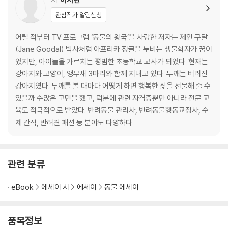
관심작가 알림신청
3장 배려와 사랑이 흘러넘쳐요
어릴 적부터 TV 프로그램 ‘동물의 왕국’을 사랑한 저자는 제인 구달
친구를 사귀는 최적의 장소
(Jane Goodal) 박사처럼 아프리카 정글을 누비는 생물학자가 꿈이
즐겁게 뛰노는 강아지 놀이터
었지만, 아이들을 가르치는 평범한 초등학교 교사가 되었다. 현재는
맞춤 케어가 가능한 강아지 천국
강아지와 고양이, 앵무새 3마리와 함께 지내고 있다. 두깨는 버려진
사랑받을 수 있는 따뜻한 힐링 스팟
강아지였다. 두깨를 볼 때마다 어떻게 하면 행복한 삶을 선물해 줄 수
사랑과 배려의 증거
있을까 수많은 고민을 했고, 덕분에 관련 자격증뿐만 아니라 전문 교
육도 적극적으로 받았다. 반려동물 관리사, 반려동물행동교정사, 수
4장 예비 원생을 위한 다섯 고개
제 간식, 반려견 패션 등 분야도 다양하다.
나는 어떤 유형의 반려인일까?
반려견 유치원은 언제부터 가야 해?
관련 분류
우리 강아지의 성격은?
반려견 유치원에서 어떤 일이 벌어지지?
eBook
에세이 시
에세이
동물 에세이
반려견 유치원 등록 비용은 얼마?
5장 이제 슬슬 유치원을 골라볼까?
품목정보