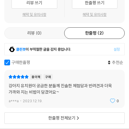
리뷰 쓰기
한줄평 쓰기
행복하게 키우고 싶은데 시간이 없어서 망설였던 반려인은 반려견 유치원
이라는 새로운 세상을 만나게 될 것이다. 방법을 몰라 강아지에게 늘 미안
혜택 및 유의사항
혜택 및 유의사항
했던 반려인에게는 처방 약과 같은 책이 될 것이다. 나 역시 그런 죄책감을
느껴봤기에 반려견 유치원을 알리는 일에 앞장섰다.”
리뷰
0
한줄평
2
우리나라에서 반려동물을 키우는 인구는 1,500만 명에 달한다. 농림축산
식품부에서 실시한 국민 의식조사(2022년) 결과에서도 반려동물 양육 비
클린봇
이 부적절한 글을 감지 중입니다.
설정
율은 25.4%에 달했다. 그에 따른 소비도 덩달아 올랐다. 조사에 따르면 반
려동물에게 들어가는 양육비용은 월평균 마리당 15.38만 원이고, 월평균
구매한줄평
추천순
병원비는 6.09만 원으로 나타났다. 한 해 전인 2021년에 비해 3만 원 증가
한 액수였다. “가슴으로 낳아 지갑으로 키운다.”라는 말이 괜히 등장하지
종이책
구매
는 않는다. 애완동물에서 반려동물로 용어의 변화가 일어났듯, 반려동물에
강아지 유치원이 궁금한 분들께 진솔한 체험담과 반려견과 더욱
대한 시선은 근본적으로 변화하고 있다. 이러한 변화는 “반려동물을 무조
가까와 지는 비법이 담겼어요~
건 최고급으로 키우자는 게 아니다. 가족인 강아지가 먹을 사료니 좋은 재
a***a
2023.12.19.
0
료로 만들어 건강하게 키우자는 얘기다.”라고 저자는 말한다. 그러므로 고
급 반려견 유치원, 비싼 유치원을 보내자고 쓴 책은 아니다. 소중한 반려견
을 유치원에 보내면서 얻은 이점과 쓸모, 알게 된 사실들을 담백하게 소개
한줄평 전체보기
한다.