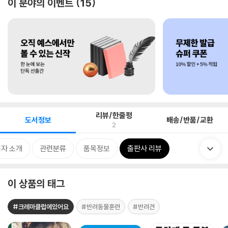
이 분야의 이벤트
15
리뷰/한줄평
도서정보
배송/반품/교환
2
자 소개
관련분류
품목정보
출판사 리뷰
이 상품의 태그
#크레마클럽에있어요
#반려동물훈련
#반려견