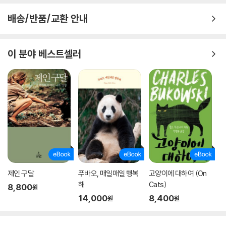
반려동물을 집에서 키울 때 마주하는 문제적 상황들은 보호자를 난감하고
배송/반품/교환 안내
당황스럽게 만드는 경우가 많다. 혼자 집에 남았을 때 사고를 치거나 분리
불안증이 심한 강아지, 사회성이 부족해 공동주택 내 작은 소리에도 크게
짖는 강아지, 전문 지식이 부족해 질병 징후를 늦게 알아챈 경우, 시간이 부
이 분야 베스트셀러
족해 산책을 충분히 시켜주지 못하거나 경계가 심해 미용을 못 하는 경우
등 나열하자면 끝이 없다. 쉽게 해결되는 경우도 많지만 정도가 심하거나
만성이 되면 끝내는 스트레스와 갈등으로 이어진다. 이러한 문제들에 있어
반려견 유치원은 도움을 제시할 수 있다. 전문성을 갖춘 선생님들이 건강
관리부터 훈련까지 케어하고 강아지 친구들과 어울려 놀며 사회성을 기른
다. 넓은 공간에서 안전하게 뛰어놀며 스트레스를 푸는 것은 물론이고, 미
용사가 있는 곳이라면 익숙한 공간에서 내 반려견의 특성을 잘 아는 선생
님께 미용을 받을 수도 있다.
반려견 유치원은 어떻게 찾는지, 가면 무엇을 하는지, 비용은 어느 정도이
제인 구달
푸바오, 매일매일 행복
고양이에 대하여 (On
고 내 반려견에게 맞는 최고의 원은 어떻게 찾는지도 안내한다. 특히 반려
해
Cats)
8,800
원
견 유치원의 하루가 어떻게 흘러가는지 안내한 ‘6장’은, 예비 원생이 있는
14,000
8,400
원
원
반려동물 가정에 좋은 참고가 될 것이다. 반려견 유치원을 궁금해 하는 반
려인들에게 친절한 가이드로써 이 책의 쓸모를 다할 수 있길 바란다.