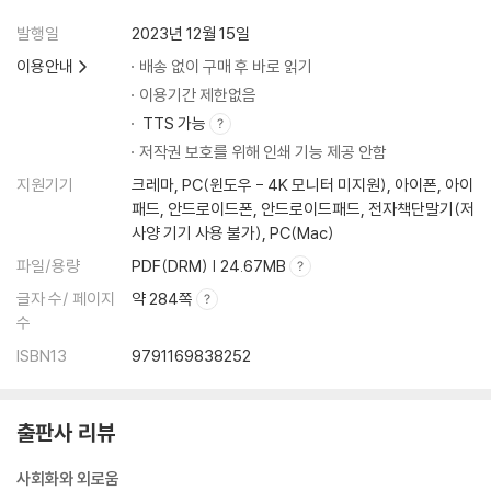
Step 1. 주변 유치원 알아보기
발행일
2023년 12월 15일
Step 2. 등·하원 시간과 비용 알아보기
이용안내
배송 없이 구매 후 바로 읽기
Step 3. 내 강아지에게 적합한 유치원 정하기
이용기간 제한없음
Step 4. 강아지와 직접 방문하기
TTS 가능
Step 5. 등원하고 관찰하기
저작권 보호를 위해 인쇄 기능 제공 안함
지원기기
크레마, PC(윈도우 - 4K 모니터 미지원), 아이폰, 아이
6장 반려견 유치원의 하루
패드, 안드로이드폰, 안드로이드패드, 전자책단말기(저
사양 기기 사용 불가), PC(Mac)
등원하기 (오전 7:30 - 9:00)
파일/용량
PDF(DRM) | 24.67MB
자유 활동 (오전 9:00 - 10:00)
개별 교육 프로그램 (오전 10:00 - 12:00)
글자 수/ 페이지
약 284쪽
점심시간 및 자유 활동 (12:00 - 14:00)
수
소그룹 놀이 활동 (14:00 - 15:00)
ISBN13
9791169838252
휴식 시간 (15:00 -16:00)
하원하기 (16:00 - 18:00)
알림장 확인하기
출판사 리뷰
사회화와 외로움
부록 - 형님 반 두깨의 반려견 유치원 생활