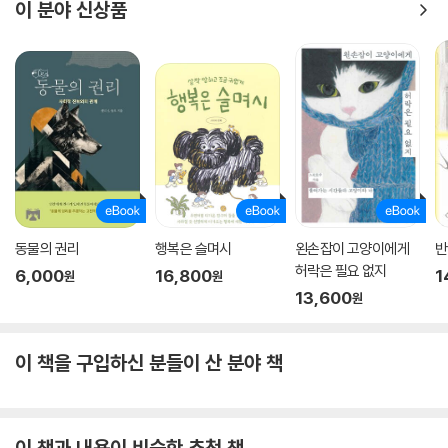
이 분야 신상품
동물의 권리
행복은 슬며시
왼손잡이 고양이에게
반
허락은 필요 없지
6,000
16,800
1
원
원
13,600
원
이 책을 구입하신 분들이 산 분야 책
이 책과 내용이 비슷한 추천 책