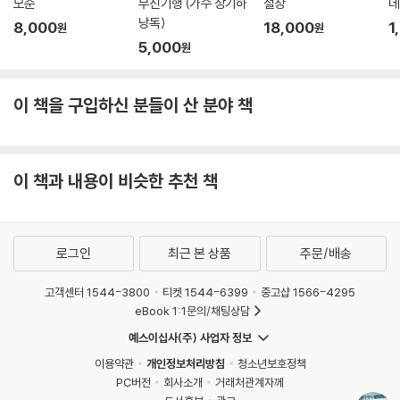
모순
무진기행 (가수 장기하
절창
데
낭독)
8,000
18,000
1
원
원
5,000
원
이 책을 구입하신 분들이 산 분야 책
이 책과 내용이 비슷한 추천 책
로그인
최근 본 상품
주문/배송
고객센터 1544-3800
티켓 1544-6399
중고샵 1566-4295
eBook 1:1문의/채팅상담
예스이십사(주) 사업자 정보
이용약관
개인정보처리방침
청소년보호정책
PC버전
회사소개
거래처관계자께