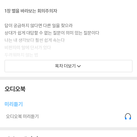
1장 별을 바라보는 회의주의자
답이 궁금하지 않다면 다른 일을 찾으라
상대가 쉽게 대답할 수 없는 질문이 의미 있는 질문이다
나는 내 생각보다 훨씬 쉽게 속는다
비판자의 말에 단서가 있다
두려워하지 않는 법
목차 더보기
2장 납득할 수 있는 실패에 도달하라
숨겨진 왕도는 없다, 계속된 시도만이 있다
오디오북
모든 실험의 목표는 성공이 아니라 학습이다
사회적 기술은 능력의 본질이다
미리듣기
소통하지 않으면 괴짜일 뿐이다
마지막까지 승리하는 법
오디오북 미리듣기
나의 재미를 쫓아가라
3장 쓸모없는 과학이 가장 우아하다