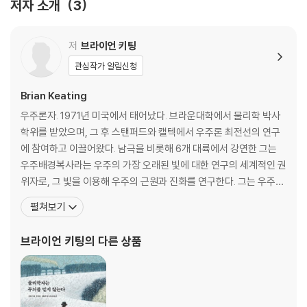
저자 소개
3
그 영예를 내가 차지해야 할 이유는 없다
저
브라이언 키팅
시간을 내서 하는 상상
‘쓰레기 시간’의 힘
관심작가 알림신청
행복해서 가르친다
아름다움이라는 도구를 쓰는 법
Brian Keating
세상에는 그 자체로 중요한 일이 있다
우주론자. 1971년 미국에서 태어났다. 브라운대학에서 물리학 박사
아름다움이라는 도구를 쓰는 법
학위를 받았으며, 그 후 스탠퍼드와 캘텍에서 우주론 최전선의 연구
에 참여하고 이끌어왔다. 남극을 비롯해 6개 대륙에서 강연한 그는
4장 가르치는 것이 곧 영향력이다
우주배경복사라는 우주의 가장 오래된 빛에 대한 연구의 세계적인 권
위자로, 그 빛을 이용해 우주의 근원과 진화를 연구한다. 그는 우주배
지금까지 해왔던 방식이라고 그게 맞는 것은 아니다
경복사의 관측 장치인 BICEP을 실현하는 결정적인 아이디어를 제공
펼쳐보기
1만 시간 법칙이 불러일으킨 오해
했고 그 공로를 인정받아 2007년 미국에서 가장 유망한 젊은 과학자
혁신은 정교한 모방에서 나온다
와 엔지니어에 수여하는 대통령상을 받았다. 현재 캘리포니아 주립대
브라이언 키팅
의 다른 상품
막막한 그 순간 뇌는 일하고 있다
학교 샌디에이고에서 물리학 정교수로 재직 중이다.
진정한 유산은 무엇인가
5장 있는 것을 갖고 하라