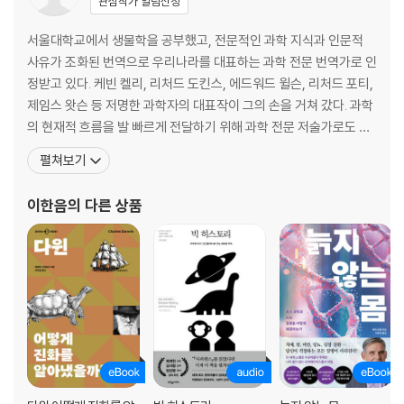
관심작가 알림신청
어떤 것은 알 수 없지만, 어떤 것은 아직 알 수 없을 뿐이다
부족한 것은 도구가 아닐 수도 있다
서울대학교에서 생물학을 공부했고, 전문적인 과학 지식과 인문적
안전한 선택은 예상할 수 있는 결과만 얻을 수 있다
사유가 조화된 번역으로 우리나라를 대표하는 과학 전문 번역가로 인
사람을 이해하는 시스템이 혁신으로 이어진다
정받고 있다. 케빈 켈리, 리처드 도킨스, 에드워드 윌슨, 리처드 포티,
스스로 설정한 한계 넘어서기
제임스 왓슨 등 저명한 과학자의 대표작이 그의 손을 거쳐 갔다. 과학
의 현재적 흐름을 발 빠르게 전달하기 위해 과학 전문 저술가로도 활
에필로그_ 운, 재능 그리고 한 가지 더
동하고 있다. 저서로는 『바스커빌가의 개와 추리 좀 하는 친구들』,
펼쳐보기
『청소년을 위한 지구 온난화 논쟁』 등이 있으며, 옮긴 책으로는 『인에
비터블, 미래의 정체』, 『제2의 기계 시대』, 『인간 본성에 대하여』, 『우
이한음
의 다른 상품
리는 왜 잠을 자야 할까』, 『늦깎이