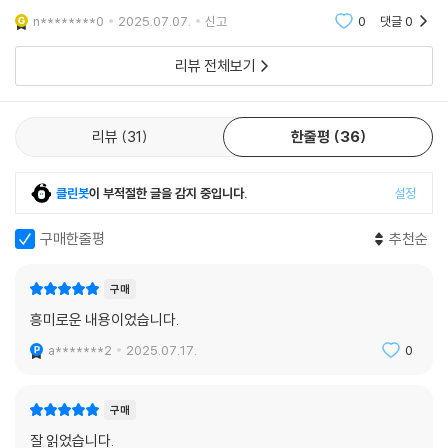
를 보며 많은 걸 느낄 수 있었습니다.
견했다. 그들은 학문에 푹 빠진 사람들이지만 방구석의 외골수가 아니다.
n********0
2025.07.07.
신고
0
댓글
0
물리학에서도 누군가가 혼자 천재적인 발상을 떠올리면 그것만으로 혁신
이 일어나던 시절은 끝났다. 현대 물리학에서는 정부의 펀딩을 받아내야
리뷰 전체보기
하고, 초기관, 초국가 협력을 통해 연구하고, 전 세계의 과학계에 검증받아
야 한다. 그 과정에서 살아남아 결국 혁신을 일군 과학자들에게 결정적이
었던 것은 사람을 헤아리는 힘이었다. 혹독한 동료 심사에 귀 기울이고 오
리뷰
31
한줄평
36
히려 그 속에서 발전의 단서들을 알아내는 회복탄력성, 동료들과 효과적으
로 소통하고 협력할 수 있는 사회성 없이는 과학도 불가능했다. 이 책의 물
클린봇
이 부적절한 글을 감지 중입니다.
설정
리학자들은 원래 그런 기질이 뛰어난 사람이 아니라, 그 필요성을 깨닫고
시행착오를 겪으며 노력했던 이들이다. 현대사회를 개인적인 사회라고 말
구매한줄평
추천순
하지만 그 어느 때보다 어떤 것도 혼자 해낼 수 없는 시대다. 과학도 결국
사람 간에 벌어지는 일이라는 것을 깊이 인식했던 이들이 모두가 천재인
구매
분야에서도 한 끗 차이를 만들어냈다. 경제적 쓸모라는 틀에 맞춰 모든 것
흥미로운 내용이었습니다.
이 손쉽게 뒤흔들리는 지금의 한국 사회에서 읽은 그들의 이야기는 진정
멀리 본다는 것이 무엇인지, 본질에 충실하게 살아간다는 것이 무엇인지
a*******2
2025.07.17.
0
재고하게 한다.
구매
우주의 지형을 넓히고 물리적 상식을 다시 쓴 그들의 이야기
잘 읽었습니다.