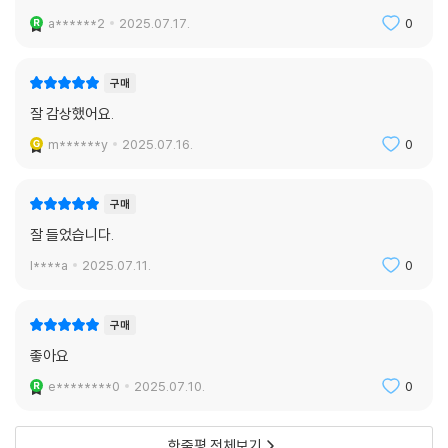
이 책에서 만날 수 있는 9인의 노벨물리학상 수상자들은 연구를 통해 우주
a******2
2025.07.17.
0
의 지형을 바꾸고 물리적 상식을 다시 썼던 이들이다. 셸던 글래쇼는 전자
기력과 약한 핵력이 초기 우주에서는 같은 힘이었다는 것을 보여주며 197
구매
9년 노벨물리학상 수상자가 되었다. 칼 위먼은 가설로만 존재하던 제4의
잘 감상했어요.
물질을 발견해 2001년 수상자가 되었다. 프랭크 윌첵은 대학원생 때 쿼크
가 왜 쪼개질 수 없는지 알아냈고 무려 31년 후인 2004년 마침내 수상했
m******y
2025.07.16.
0
다. 나사의 존 매더는 코비 위성 프로젝트를 이끌고 우주를 정확하게 관측
하는 데 성공하며 2006년 수상자가 되었다. 애덤 리스는 우주가 팽창하고
구매
있을 뿐만 아니라 가속하고 있다는 것을 발견해 2011년 불과 마흔한 살에
잘 들었습니다.
수상자가 되었다. 덩컨 홀데인은 위상 상전이와 위상물질을 이론적으로 발
견한 공로로 2016년 노벨물리학상을 수상했다. 배리 배리시와 라이너 바
l****a
2025.07.11.
0
이스는 중력파를 검출하는 데 성공하며 2017년 수상자가 되었다. 로저 펜
로즈는 1964년 스티븐 호킹과 더불어 블랙홀이 이론적으로 필연적이라
구매
는 것을 증명한 공로로 2020년 노벨물리학상을 수상했다. 이 책은 그들의
좋아요
연구 대신에 그 연구에 이를 수 있었던 삶의 자세와 수많은 실패와 성취가
안긴 깨달음을 담았다.
e********0
2025.07.10.
0
한줄평 전체보기