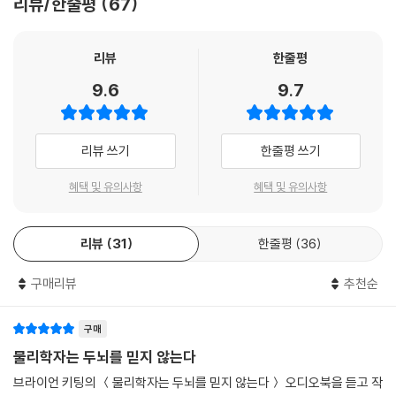
리뷰/한줄평
67
되고 있다. 물리학자들을 현대의 철학자들이라고 부르기도 하는 이유다.
하지만 이 책은 그 대단한 과학에 대해 말하지 않는다. 불가능해 보이는 질
문을 향해 나아갔던 삶의 태도에 대해 말한다. 광막한 우주의 비밀을 밝혀
리뷰
한줄평
내기 위해서는 천재성과 운으로도 부족했다. 물리학자들이 분투하고 전념
9.6
9.7
할 수 있게 해준 동력은 무엇이었으며 그 끝에 무엇을 알게 되었을까? 『물
리학자는 두뇌를 믿지 않는다』에서 저자 브라이언 키팅은 노벨물리학상
수상자 9인과의 대화를 통해 그들의 삶에 대한 통찰을 걸러내어 어느 삶에
리뷰 쓰기
한줄평 쓰기
나 결정적일 깨달음과 용기를 전하고자 했다.
혜택 및 유의사항
혜택 및 유의사항
노벨물리학상 수상자 9인이 말하는
그 자체로 의미 있는 삶의 조건 두 가지
리뷰
31
한줄평
36
이 책에 등장하는 이들의 삶이나 연구 분야는 판이하다. 그런 그들이 공통
구매리뷰
추천순
적으로 강조하는 것이 두 가지 있다. 바로 호기심, 그리고 쓸모없음이다. 특
히 호기심의 중요성을 거듭 강조한다. 외적 보상이 아니라 호기심에 이끌
릴 때 연구 과정은 그 자체로 하나의 보상이며, 실패도 앎이 된다. 호기심에
구매
이끌리는 사람이 더 날카롭고 중요한 질문을 발견하며, 새로운 돌파구를
물리학자는 두뇌를 믿지 않는다
찾아낼 가능성도 높은 것은 물론이다. 그들의 삶만 보아도 호기심이 그 근
브라이언 키팅의 ＜물리학자는 두뇌를 믿지 않는다＞ 오디오북을 듣고 작
본에 있었음을 알 수 있다. 이들은 하나같이 노벨물리학상을 수상한 이후