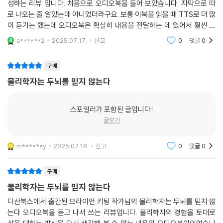
성하는 리뷰 입니다. 처음으로 오디오북을 들어 보았습니다. 자막으로 따
에도 전과 조금도 다를 바 없이 연구를 계속해나갔다. 상을 받든 말든, 아직
로 나오는 줄 알았는데 아니었더라구요. 보통 이북을 읽을 때 TTS로 더 많
궁금한 질문들은 무수히 많았기 때문이다.
이 듣기는 했는데 오디오북은 확실히 내용을 전달하는 데 있어서 훨씬 좋
은 것 같습니다. 노벨물리학상 수상자들의 삶의 태도를 오디오북으로 들을
a******2
2025.07.17.
신고
0
댓글
0
‘쓸모없음’은 호기심을 더욱 본질적으로 따르기 위한 필수적인 가치다. 현
수 있어서 좋았습
재의 시선으로 유용함을 평가하고 그에 따라 연구할 때 혁신이 일어날 수
구매
있을까? 현대 문명의 핵심이 된 많은 발견들이 창안 당시에는 어떻게 쓰일
물리학자는 두뇌를 믿지 않는다
지 아무도 상상할 수 없었다. 그래서 세계 최고의 물리학자들은 외친다. 호
기심이란 나침반을 좇으라고. 지금의 쓸모와 가치에 제한당하지 말라고.
더 실패할 기회가 주어져야만 한다고. 하지만 미래의 신기술을 위해 물리
스포일러가 포함된 글입니다!
학을 하라는 말은 아니다. 세상에 대해서 새로운 진리를 알게 된다면, 그 자
글보기
체로 아름답고 가치 있는 일이 아닌가? 그들의 이야기에서 본질에 충실한
삶이 가진 고유한 힘이 보인다.
m******y
2025.07.16.
신고
0
댓글
0
나는 내가 지금 하는 일을 모른다
구매
물리학자는 두뇌를 믿지 않는다
우리를 가장 두렵게 하는 것이 무엇인가? 미래를 조금도 내다볼 수도 없다
다산북스에서 출간된 브라이언 키팅 작가님의 물리학자는 두뇌를 믿지 않
는 사실이다. 하지만 과학자들은 다른 시선으로 세상이 품은 미지를 마주
는다 오디오북을 듣고 나서 쓰는 리뷰입니다. 물리학자의 경험을 토대로
한다. 노벨물리학상 수상자 존 매더는 말했다. “우리 모두가 틀렸단 사실이