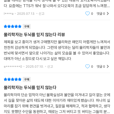
삶을 대하는 방식을 다시 생각해 볼 수 있는 내용의 오디오북이이었습니
발견되는 것만큼 과학자들을 기쁘게 하는 일은 아마 없을 거예요.” 물리학
다. 요즘에는 TTS가 워낙 잘 나와서 오디오북이 조금 답답하게 느껴졌습
자들에게 세상에 대해 무언가 새로운 걸 알게 되는 건, 설사 그 자신은 틀렸
니다.
다는 뜻이라고 해도 절대적인 선이다. 우주의 무한함을 맞닥뜨리며 사는
l****a
2025.07.13.
신고
0
댓글
0
그들은 과학계 최고의 영예를 획득하고도 좀처럼 자신의 공을 강조하지 않
는다. 자신이 과학이라는 거대한 태피스트리에 실 한 가닥을 기여했을 뿐
구매
이며, 아직 그 의미조차 정확하지 않다는 것을 누구보다 잘 안다. 하지만 세
물리학자는 두뇌를 믿지 않는다 리뷰
상에 알 수 없는 일이 너무도 많다는 건 이 책의 물리학자들을 무기력하게
제목을 보고 흥미가 생겨 구매했지만 물리학은 왜인지 어렵게만 느껴져서
만드는 것이 아니라 핵심적인 동력이다. 내가 지금 짜낸 실오라기 하나가
천천히 감상하게 되었습니다. 그런데 생각과는 달리 물리학자들이 불안과
얼마나 위대한 그림을 완성할지도 모르는 일이다. 그들의 시선을 통해 본
번뇌에 맞서면서 앞으로 나아가는 삶의 모습을 볼 수 있어서 좋았습니다.
세상은 알 수 없어서 경이롭고 설레며 가능성으로 넘친다. 이 책에서는 영
대여가 아닌 소장으로 다시 보고 싶은 책입니다.
국 현대 초현실주의의 거장 마크 에드워즈의 그림을 수록해 한 치 앞을 모
e********0
2025.07.10.
신고
0
댓글
0
르면서도 멀리 보기 위해 발돋움하고 걸음을 내딛는 인간만의 용기와 지혜
를 더욱 직관적으로 와닿도록 했다.
구매
과학도 사람 간에 벌어지는 일이다
물리학자는 두뇌를 믿지 않는다
물리학자의 단순 업적이 아닌 불확실성과 불안을 이겨내고 길이 없는 곳에
이 책은 한때 노벨물리학상 수상 후보로 거론되었으나, 결국 상을 타지 못
서 길을 찾아온 삶의 태도에 대한 이야기라 재미있게 봤습니다. 하나의 실
한 물리학자 브라이언 키팅이 살아 있는 수상자 9인을 만나 나눈 대담이
마리를 잡기 위해 편견을 벗겨내고, 질문을 해체하고, 적과 협력하고, 생각
다. 그는 이 대화 속에서 이들 물리학자에게는 예상치 못한 면모도 하나 발
지도 못했던 수단을 동원하고, 때로는 그저 버티고 또 버티는 그들의 분투