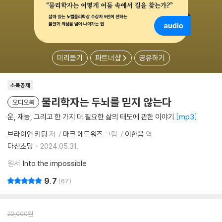
미리듣기
파트너샵
공유하기
소득공제
물리학자는 두뇌를 믿지 않는다
오디오북
운, 재능, 그리고 한 가지 더 필요한 삶의 태도에 관한 이야기
mp3
브라이언 키팅
저
마크 에드워즈
그림
이한음
역
다산초당
2024.05.31.
원서
Into the impossible
9.7
67
22,000
원