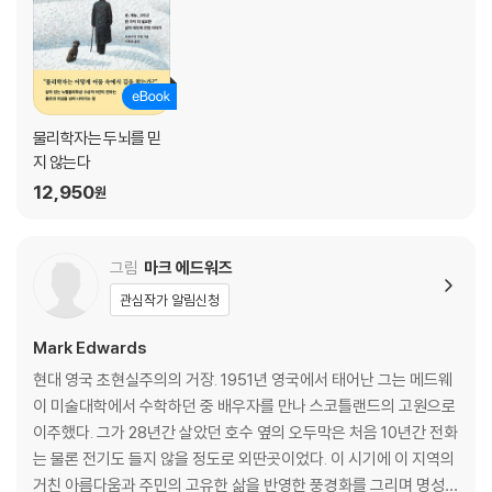
완벽함은 탁월함의 적이다
의견이 다른 사람과 일할 때 둘 다 강해진다
우리는 알고리즘이 아니다
다른 각도에서 볼 때만 보이는 돌파구가 있다
과거의 영광은 과거의 것이다
물리학자는 두뇌를 믿
지 않는다
6장 나는 지금 내가 하는 일을 모른다
12,950
원
거리를 둬야만 보이는 그림이 있다
그림
마크 에드워즈
합치려면 먼저 쪼갠다
우연한 발견이 이루어질 여지를 두라
관심작가 알림신청
7장 겸손이 더 나은 물리학자를 만든다
Mark Edwards
현대 영국 초현실주의의 거장. 1951년 영국에서 태어난 그는 메드웨
정답부터 상상하면 출발점이 보인다
이 미술대학에서 수학하던 중 배우자를 만나 스코틀랜드의 고원으로
의견이 다르다고 누가 틀린 것은 아니다
이주했다. 그가 28년간 살았던 호수 옆의 오두막은 처음 10년간 전화
실패도 성공도 삶 자체는 아니다
는 물론 전기도 들지 않을 정도로 외딴곳이었다. 이 시기에 이 지역의
좋은 질문을 선택하라
거친 아름다움과 주민의 고유한 삶을 반영한 풍경화를 그리며 명성을