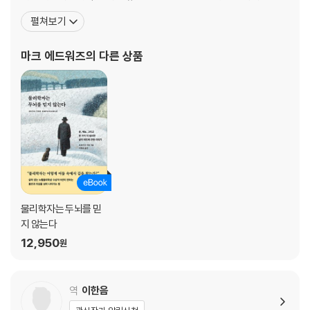
내가 다 알지 못한다는 것을 기억하라
얻었다. 2007년 마크는 어느 잡지에서 1950년대의 사진 한 장을 발
펼쳐보기
자신이 믿지 않는다고 얕보지 말라
견했다. 유리창에 비친 중절모를 쓰고 품 넓은 코트를 입은 한 사내의
모든 순간이 그 자체의 의미가 있다
모습이었다. 그때부터 고원의 풍경에 사슴이나 사냥꾼을 담는 대신
마크 에드워즈
의 다른 상품
중절모를 쓴 익명의 남자를 그리기 시작했다
8장 최고의 권위자를 의심해라
한계를 조금씩 밀어내는 방법
무엇이든 틀릴 수 있다
상처받지 말고 증거를 쌓으라
내가 못 하는 일은 다른 사람이 해낼 것이다
큰 그림을 보지 않아도 된다
바람이 불면 휘어지면 된다
궁극적인 목표는 지금 한 번 이기는 것이 아니다
물리학자는 두뇌를 믿
지 않는다
9장 과학도 사람 간의 일이다
12,950
원
편안함이야말로 위험하다
좌절 앞에 할 일은 나아가는 것뿐이다
역
이한음
늙은 개에게 새 기술을 가르쳐라