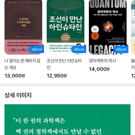
나 없이는 존재하지 않
조선이 만난 아인슈타
양자역학의 역사
물
는 세상
인
지
14,000
원
13,000
12,950
1
원
원
상세 이미지