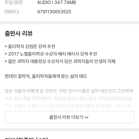
파일/용량
AUDIO | 347.74MB
ISBN13
9791130653525
출판사 리뷰
* 물리학자 김범준 강력 추천
* 2017 노벨물리학상 수상자 배리 배리시 강력 추천
* 젊은 과학자 대통령상 수상자가 담은 과학자들의 인생의 지혜
현대의 철학자, 물리학자들에게 듣는 삶의 태도
많은 이들이 어떻게 살 것인지, 어떤 것이 더 좋은 삶의 태도인지 고민하며
수도 없는 책을 뒤적여본다. 하지만 당신이 찾는 답은 의외의 방향에 있을
지도 모른다. 인류는 과거 종교인들이나 철학자들을 통해 삶의 고민과 의
문들을 해결하고자 했다. 하지만 이제는 다르다. 우주의 근원은 무엇인가?
출판사 리뷰 더보기
시간은 어떻게 흐르는가? 삶은 어떻게 시작되었는가? 현대의 물리학자들
은 인간이 역사 이래 품었던 거대한 질문들에 대해 자연의 증거를 통해 대
답하고자 나섰고 신만이 알 것 같았던 답들에 대한 단서가 하나하나 발견