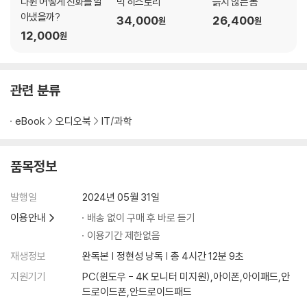
다윈 어떻게 진화를 알
빅 히스토리
늙지 않는 몸
아냈을까?
34,000
26,400
원
원
12,000
원
관련 분류
eBook
오디오북
IT/과학
품목정보
발행일
2024년 05월 31일
이용안내
배송 없이 구매 후 바로 듣기
이용기간 제한없음
재생정보
완독본 | 정현성 낭독 | 총 4시간 12분 9초
지원기기
PC(윈도우 - 4K 모니터 미지원),아이폰,아이패드,안
드로이드폰,안드로이드패드