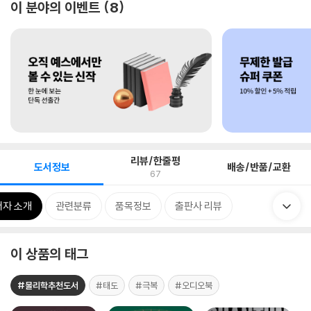
이 분야의 이벤트
8
리뷰/한줄평
도서정보
배송/반품/교환
67
저자 소개
관련분류
품목정보
출판사 리뷰
이 상품의 태그
#물리학추천도서
#태도
#극복
#오디오북