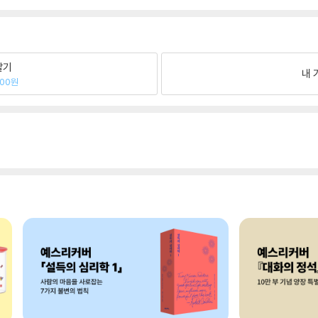
팔기
내 
500원