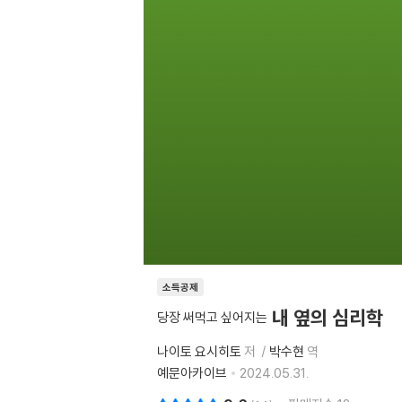
소득공제
내 옆의 심리학
당장 써먹고 싶어지는
나이토 요시히토
저
박수현
역
예문아카이브
2024.05.31.