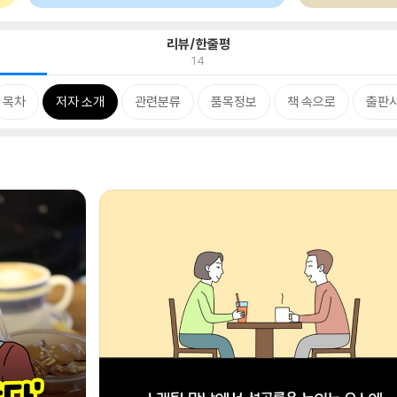
리뷰/한줄평
14
목차
저자 소개
관련분류
품목정보
책 속으로
출판사