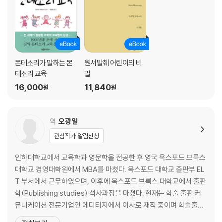
촉각과 열 감각 인식 교육
입체감 인식 교육
미각과 후각 교육
시각 교육
소리를 구별하기 위한 교육
몬테소리가 말하는 몬
원서발췌 어린이의 비
Chapter 3. 감각 교육에 대한 정리 200
테소리 교육
밀
Chapter 4. 지식 교육 208
16,000
11,840
원
원
눈을 가리고 하는 놀이
시각 교육을 통해 주변 환경 관찰하기
역
오광일
4부 언어와 숫자를 가르치다
관심작가 알림신청
Chapter 1. 읽기와 쓰기를 위한 교육 230
자연스럽게 문자 언어 습득하기
인하대학교에서 교육학과 영문학을 전공한 후 영국 옥스포드 브룩스
Chapter 2. 교구를 이용한 읽기와 쓰기 교육 250
대학교 경영대학원에서 MBA를 마쳤다. 옥스포드 대학교 출판부 EL
첫 번째 단계 : 필기도구를 이용한 근육 훈련
T 부서에서 근무하였으며, 이후에 옥스포드 브룩스 대학교에서 출판
두 번째 단계 : 알파벳의 시각적 이미지와 쓰기에 필요한 동작 기억하기
학(Publishing studies) 석사과정을 마쳤다. 현재는 학술 출판 커
세 번째 단계 : 단어 구성을 위한 연습
뮤니케이션 전문기업인 에디티지에서 이사로 재직 중이며 학술출판
읽기
전문 컨설턴트로서 활동 중이다. 역서로는 《성적 좋은 아이가 왜 실패