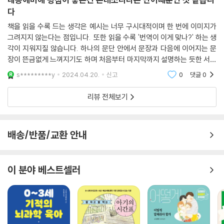
렵한 부모에게도 의미 있는 책이 될 것으로 기대한다. 또한 아이를 기르는
다
부모뿐 아니라, 몬테소리 교육을 연구하고 실천하고자 하는 교사나 교육
책을 읽을 수록 드는 생각은 예시는 너무 구시대적이며 한 번에 이미지가
전문가라면 반드시 읽어야 할 책이기도 하다. 이 책을 통해 몬테소리가 살
그려지지 않는다는 점입니다. 또한 읽을 수록 '번역이 이게 맞나?' 하는 생
았던 시대 및 사회적 상황은 물론, 교육학의 흐름과 몬테소리 교육의 이모
각이 지워지질 않습니다. 하나의 문단 안에서 문장과 다음에 이어지는 문
저모를 한눈에 파악할 수 있다.
장이 뜬금없게 느껴지기도 하며 처음부터 마지막까지 설명하는 듯한 서술
어는 너무 어색합니다. 다들 너무 평점이 좋아서 죄송하지만 꼭 사셔야겠
s*********y
2024.04.20.
신고
0
댓글
0
다면 서점에서
리뷰 전체보기
배송/반품/교환 안내
이 분야 베스트셀러