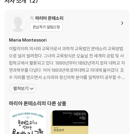
저자 소개
2
눈에 보이는 상벌을 없애기
생물학적 개념으로 본 자유
Chapter 2. 수업은 어떻게 진행되어야 할까 92
저
마리아 몬테소리
간결하고, 단순하고, 객관적으로
관심작가 알림신청
Chapter 3. 일상생활을 위한 연습 103
어린이의 집 겨울 시간표
Maria Montessori
Chapter 4. 식사 110
이탈리아의 의사와 교육자로서 과학적 교육법인 몬테소리 교육방법
아이들의 식단
으로 널리 알려졌다. 그녀의 교육방식은 오늘날 전 세계의 공립 및 사
식사 시간 분배
립학교에서 활용되고 있다. 1890년부터 1892년까지 로마 대학교 자
Chapter 5. 근육을 발달시키는 신체 활동 : 체조 120
연과학부를 다녔다. 이어 1893년에 로마대학교 의대에 들어갔다. 조
자유로운 신체 놀이
수 자리를 얻으면서 소아과와 정신의학 분야를 일찍부터 공부할 수
교육적인 신체 놀이
있었다. 1896년에 로마대학교 의대를 졸업하면서 박사학위를 받았
펼쳐보기
호흡기 활동
다. 1896년부터 1901년 사이에 정신적 육체적 장애를 가진 아이들
Chapter 6. 자연과 함께하는 교육 (식물과 동물 키우기) 132
을 대상으로 활동을 폈다. 이때부터 여성의 권리와 지적 장애아들의
마리아 몬테소리
의 다른 상품
Chapter 7. 손으로 하는 활동 143
교육을 강조하면서 세계를 무대로 강연활동을 폈다. 1
3부 감각과 지식을 가르치다
Chapter 1. 감각 교육 148
Chapter 2. 교구를 이용한 감각 교육 165