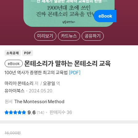
미리보기
카드뉴스
공유하기
소득공제
PDF
몬테소리가 말하는 몬테소리 교육
eBook
100년 역사가 증명한 최고의 교육법
PDF
마리아 몬테소리
저
오광일
역
유아이북스
2024.05.20.
원서
The Montessori Method
9.6
판매지수
36
14
16,000
원