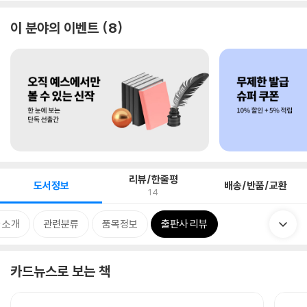
이 분야의 이벤트
8
리뷰/한줄평
도서정보
배송/반품/교환
14
 소개
관련분류
품목정보
출판사 리뷰
카드뉴스로 보는 책