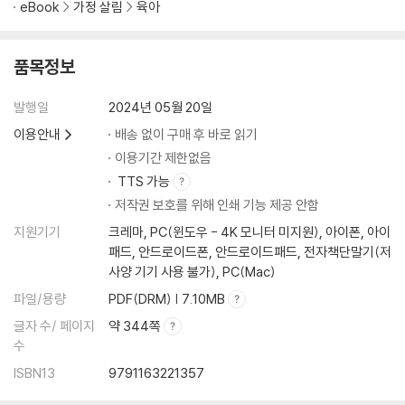
eBook
가정 살림
육아
품목정보
발행일
2024년 05월 20일
이용안내
배송 없이 구매 후 바로 읽기
이용기간 제한없음
TTS 가능
저작권 보호를 위해 인쇄 기능 제공 안함
지원기기
크레마, PC(윈도우 - 4K 모니터 미지원), 아이폰, 아이
패드, 안드로이드폰, 안드로이드패드, 전자책단말기(저
사양 기기 사용 불가), PC(Mac)
파일/용량
PDF(DRM) | 7.10MB
글자 수/ 페이지
약 344쪽
수
ISBN13
9791163221357