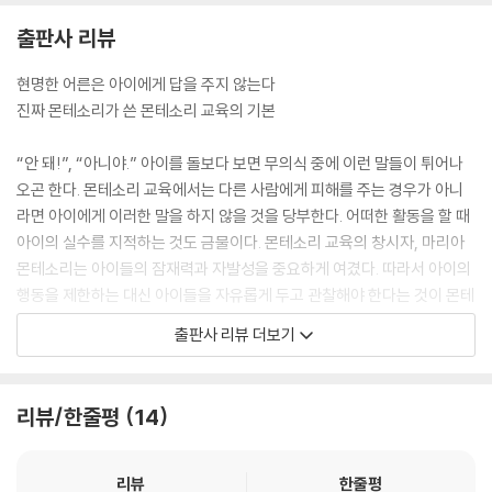
출판사 리뷰
현명한 어른은 아이에게 답을 주지 않는다
진짜 몬테소리가 쓴 몬테소리 교육의 기본
“안 돼!”, “아니야.” 아이를 돌보다 보면 무의식 중에 이런 말들이 튀어나
오곤 한다. 몬테소리 교육에서는 다른 사람에게 피해를 주는 경우가 아니
라면 아이에게 이러한 말을 하지 않을 것을 당부한다. 어떠한 활동을 할 때
아이의 실수를 지적하는 것도 금물이다. 몬테소리 교육의 창시자, 마리아
몬테소리는 아이들의 잠재력과 자발성을 중요하게 여겼다. 따라서 아이의
행동을 제한하는 대신 아이들을 자유롭게 두고 관찰해야 한다는 것이 몬테
소리 교육의 핵심이다. 그러나 이는 결코 쉬운 일이 아니다. 우리는 무의식
출판사 리뷰 더보기
중에 어른의 관점에서 아이를 바로잡고 정답을 알려 주려 하기 때문이다.
마리아 몬테소리는 아이들이 각자의 활동에 몰두하고 있을 때 아이들의 행
리뷰/한줄평
14
동을 관찰하고 정보를 수집했으며, 이를 아이의 심리와 발달을 이해하는
도구로 삼았다. 과학적인 방법을 이용한 교육이다. 《몬테소리가 말하는 몬
테소리 교육》의 1부에는 몬테소리 교육의 뿌리가 되는 과학적 교육에 대한
리뷰
한줄평