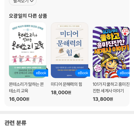
Chapter 3. 유아기의 언어 283
펼쳐보기
하는가》, 《101가지 쿨하고 흥미진진한 세계사 이야기》, 《101가지 쿨
Chapter 4. 숫자 가르치기 : 산수의 시작 297
하고 흥미진진한 과학실험 놀이》, 《집에서 하는 몬테소리 감각 놀
숫자의 기호 배우기
오광일
의 다른 상품
이》, 《숫자도 익히는 몬테소리 영어 놀이
숫자를 기억하는 놀이
더하기, 빼기, 곱하기, 나누기
십진수 배우기: 10을 넘어선 계산
5부 효과적인 교육을 위하여
Chapter 1. 활동의 순서 310
교구를 이용한 활동의 단계
Chapter 2. 품행 교육에 관한 일반적인 생각 317
몬테소리가 말하는 몬
미디어 문해력의 힘
101가지 쿨하고 흥미진
테소리 교육
진한 세계사 이야기
18,000
원
16,000
13,800
원
원
관련 분류