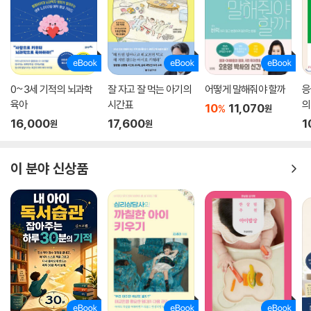
0~3세 기적의 뇌과학
잘 자고 잘 먹는 아기의
어떻게 말해줘야 할까
응
육아
시간표
의
10
11,070
%
원
16,000
17,600
1
원
원
이 분야 신상품