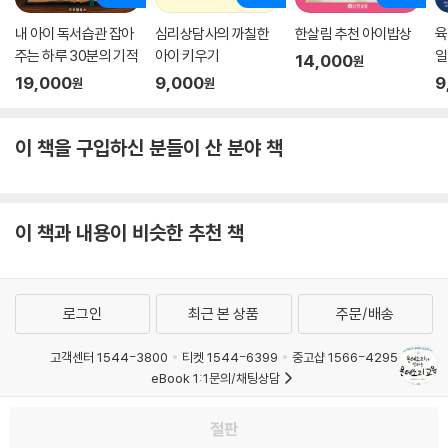
내 아이 독서습관 잡아
심리상담사의 까칠한
한살림 추천 아이밥상
육
주는 하루 30분의 기적
아이 키우기
일
14,000
원
19,000
9,000
9
원
원
이 책을 구입하신 분들이 산 분야 책
이 책과 내용이 비슷한 추천 책
로그인
최근 본 상품
주문/배송
고객센터 1544-3800
티켓 1544-6399
중고샵 1566-4295
eBook 1:1문의/채팅상담
예스이십사(주) 사업자 정보
절판
이용약관
개인정보처리방침
청소년보호정책