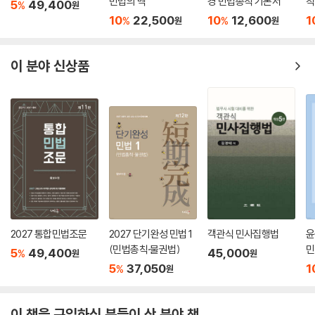
민법의 맥
경 민법총칙 기본서
칙
5
49,400
%
원
3. 소멸시효의 중단과 정지
10
22,500
10
12,600
1
%
%
원
원
4. 소멸시효의 효력
이 분야 신상품
2027 통합민법조문
2027 단기완성 민법 1
객관식 민사집행법
윤
(민법총칙·물권법)
민
5
49,400
45,000
%
원
원
5
37,050
1
%
원
이 책을 구입하신 분들이 산 분야 책