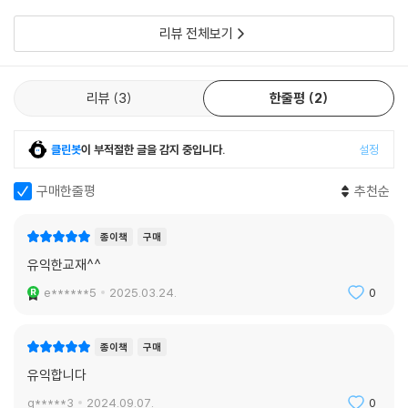
2. 권리변동의 태양(모습)
리뷰 전체보기
3. 권리변동의 원인
4. 권리변동에 관한 민법총칙 규정의 개관
리뷰
3
한줄평
2
제2절 법률행위
제1항 법률행위의 일반론
1. 서설
클린봇
이 부적절한 글을 감지 중입니다.
설정
2. 법률행위의 요건
구매한줄평
추천순
3. 법률행위의 종류
4. 법률행위의 해석
5. 법률행위의 내용(목적)
종이책
구매
제2항 의사표시
유익한교재^^
1. 서설
e******5
2025.03.24.
0
2. 의사와 표시의 불일치
3. 하자 있는 의사표시(사기·강박에 의한 의사표시)
4. 의사표시의 효력발생
종이책
구매
제3항 대리
유익합니다
1. 서설
g*****3
2024.09.07.
0