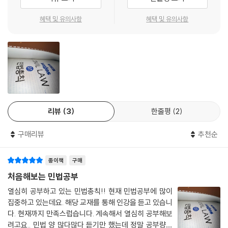
2. 민법상 권리의 주체(권리능력자)
혜택 및 유의사항
혜택 및 유의사항
제2절 자연인
1. 권리능력
2. 행위능력
3. 주소
4. 부재와 실종
제3절 법인
리뷰
3
한줄평
2
1. 총설
2. 법인의 설립
구매리뷰
추천순
3. 법인의 능력
4. 법인의 기관
5. 법인의 주소
종이책
구매
6. 정관의 변경
처음해보는 민법공부
7. 법인의 소멸
열심히 공부하고 있는 민법총칙!! 현재 민법공부에 많이
8. 법인의 등기
집중하고 있는데요. 해당 교재를 통해 인강을 듣고 있습니
9. 법인의 감독
다. 현재까지 만족스럽습니다. 계속해서 열심히 공부해보
10. 권리능력 없는 사단과 재단
려고요.. 민법 양 많다많다 듣기만 했는데 정말 공부량이