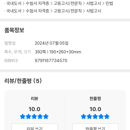
국내도서
수험서 자격증
고등고시/전문직
사법고시
민법
제3절 권리의 충돌과 경합
국내도서
수험서 자격증
고등고시/전문직
사법고시
1. 권리의 충돌
2. 권리의 경합
품목정보
제4절 권리의 행사와 의무의 이행
1. 권리행사의 의의와 행사방법
발행일
2024년 07월 05일
2. 권리행사의 한계
쪽수, 무게, 크기
392쪽 | 190*260*30mm
3. 의무의 이행
ISBN13
9791167734570
4. 기타 신의칙과 권리남용금지에 관한 판례들
제5절 권리의 보호 및 포기
리뷰/한줄평
5
1. 권리의 보호
2. 권리의 포기
리뷰
한줄평
제3장 권리의 주체
10.0
10.0
제1절 권리의 주체일반
1. 권리주체와 권리능력의 의의
리뷰 쓰기
한줄평 쓰기