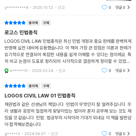
11. 외국법인
방대하네요.
y*********4
2025.10.12.
신고
0
댓글
0
제4장 권리의 객체
종이책
구매
로고스 민법총칙
제1절 권리의 객체일반
1. 권리의 객체의 의의
LOGOS CIVIL LAW 민법총칙은 최신 민법 개정과 중요 판례를 완벽하게
2. 권리의 객체에 관한 민법규정
반영해 실전 대비에 유용했습니다. 이 책의 가장 큰 장점은 이론과 판례가
유기적으로 연결되어 복잡한 내용을 쉽게 이해할 수 있다는 점이에요. 특
히 비교 논점이 도표로 정리되어 시각적으로 깔끔하게 정리할 수 있었고,
제2절 물건
이를 통해 핵심을 빠르게 파악할 수 있었습니다. 민법 공부가 이렇게 체계
1. 물건의 의의
e******5
2025.03.24.
신고
0
댓글
0
적이고 직관적으로
2. 물건의 분류
3. 부동산과 동산
종이책
구매
4. 주물과 종물
LOGOS CIVIL LAW 01 민법총칙
5. 원물과 과실
채권법과 같은 선생님의 책입니다. 민법이 무엇인지 잘 알려주십니다. 우
리 생활과 굉장히 밀접하게 맞닿아있는 법이라 혼자 공부해 보는 것도 재
제5장 권리의 변동
밌을 것 같습니다. 민법.. 법공부의 시작이라 기대가 되네요 이 책을 발판삼
아 합격해보겠습니다.
제1절 총설
g*****3
2024.09.07.
신고
0
댓글
0
1. 권리변동의 의의