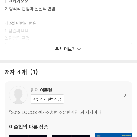
1. 민법의 의의
2. 형식적 민법과 실질적 민법
제2절 민법의 법원
1. 법원의 의의
2. 민법의 규정
3. 민법의 법원의 종류
목차 더보기
제3절 우리 민법전의 구성과 연혁
1. 우리 민법전의 구성
저자 소개
1
2. 우리 민법전의 연혁
제4절 민법의 기본원리
편저
이준현
1. 근대 민법의 기본원칙과 그 수정
관심작가 알림신청
2. 우리 민법의 기본원리
『2018 LOGOS 형사소송법 조문판례집』의 저자이다.
제5절 민법의 해석
1. 의의
이준현
의 다른 상품
2. 민법해석의 방법과 표준