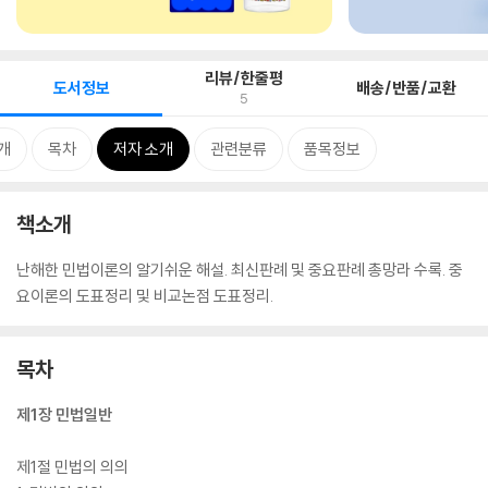
리뷰/한줄평
도서정보
배송/반품/교환
5
개
목차
저자 소개
관련분류
품목정보
책소개
난해한 민법이론의 알기쉬운 해설. 최신판례 및 중요판례 총망라 수록. 중
요이론의 도표정리 및 비교논점 도표정리.
목차
제1장 민법일반
제1절 민법의 의의