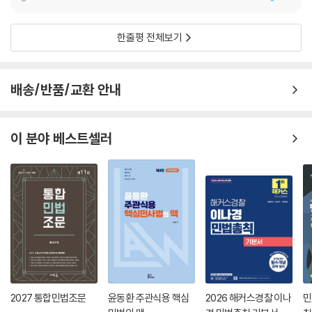
2. 대리의 3면 관계(대리권·대리행위·대리의 효과)
3. 복대리
4. 무권대리
한줄평 전체보기
제4항 법률행위의 무효와 취소
1. 서설
2. 법률행위의 무효
배송/반품/교환 안내
3. 법률행위의 취소
제5항 법률행위의 부관(조건과 기한)
이 분야 베스트셀러
1. 서설
2. 조건
3. 기한
제3절 기간
1. 서설
2. 기간의 계산방법
제4절 소멸시효
1. 서설
2027 통합민법조문
윤동환 주관식용 핵심
2026 해커스경찰 이나
민
2. 소멸시효의 요건