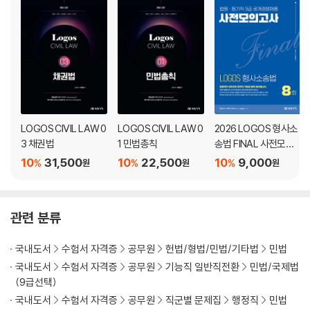
제6절 민법의 효력
1. 시간에 관한 효력
2. 사람에 관한 효력
3. 장소에 관한 효력
제2장 권리일반
LOGOS CIVIL LAW 0
LOGOS CIVIL LAW 0
2026 LOGOS 형사소
제1절 법률관계와 권리·의무
3 채권법
1 민법총칙
송법 FINAL 사전모의
1. 법률관계
고사
10
31,500
10
22,500
10
9,000
%
%
%
원
원
원
2. 권리
3. 의무
4. 권리·의무 상호관계
관련 분류
제2절 권리(사권)의 종류
국내도서
수험서 자격증
공무원
헌법/형법/민법/기타법
민법
1. 작용(효력)을 기준으로 한 분류
국내도서
수험서 자격증
공무원
기능직 일반직전환
민법/국제법
2. 내용을 기준으로 한 분류
(9급선택)
3. 기타의 분류
국내도서
수험서 자격증
공무원
직군별 문제집
행정직
민법