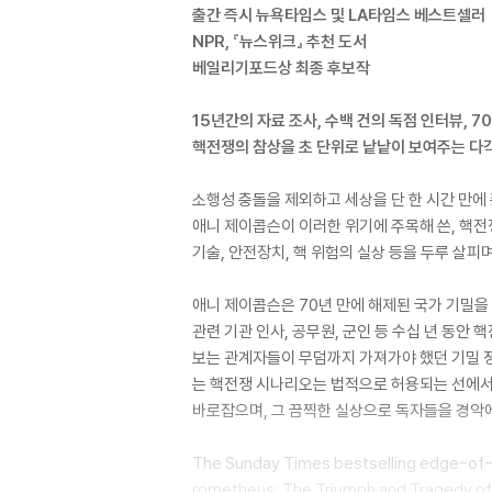
출간 즉시 뉴욕타임스 및 LA타임스 베스트셀러
NPR, 『뉴스위크』 추천 도서
베일리기포드상 최종 후보작
15년간의 자료 조사, 수백 건의 독점 인터뷰, 7
핵전쟁의 참상을 초 단위로 낱낱이 보여주는 다
소행성 충돌을 제외하고 세상을 단 한 시간 만에
애니 제이콥슨이 이러한 위기에 주목해 쓴, 핵전
기술, 안전장치, 핵 위험의 실상 등을 두루 살
애니 제이콥슨은 70년 만에 해제된 국가 기밀을 
관련 기관 인사, 공무원, 군인 등 수십 년 동
보는 관계자들이 무덤까지 가져가야 했던 기밀 
는 핵전쟁 시나리오는 법적으로 허용되는 선에서 
바로잡으며, 그 끔찍한 실상으로 독자들을 경악
The Sunday Times bestselling edge-of-yo
rometheus: The Triumph and Tragedy of