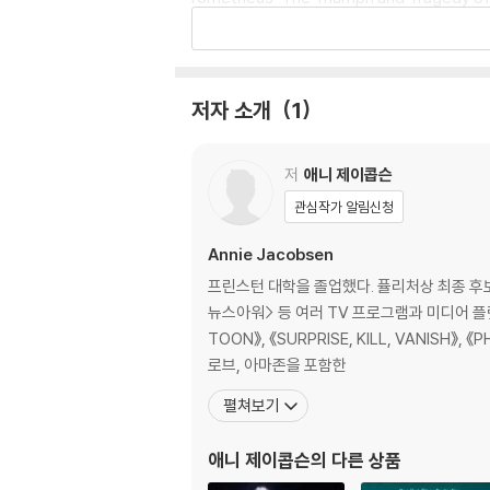
'Essential' New York Times
'A stomach-clenching, multi-perspective, 
저자 소개
1
'Tells a terrifying story in a devastating
저
애니 제이콥슨
Nuclear war begins with a blip on a radar
This is a minute-by-minute account of 
관심작가 알림신청
It has to be read to be believed.
Annie Jacobsen
There is only one scenario other than an 
프린스턴 대학을 졸업했다. 퓰리처상 최종 후
뉴스아워> 등 여러 TV 프로그램과 미디어 플랫폼에 출연해 전쟁, 
Until now, no one outside official circl
TOON》, 《SURPRISE, KILL, VANISH》
y second and minute by minute, these are 
로브, 아마존을 포함한
펼쳐보기
Decisions that affect hundreds of million
ched, nothing is capable of halting the d
애니 제이콥슨
의 다른 상품