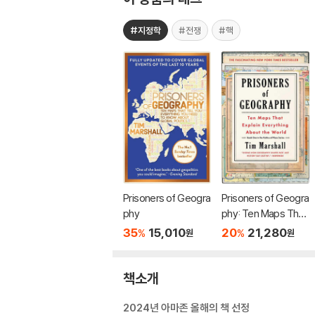
#지정학
#전쟁
#핵
Prisoners of Geogra
Prisoners of Geogra
phy
phy: Ten Maps That
Explain Everything a
35
15,010
20
21,280
%
%
원
원
bout the World
책소개
2024년 아마존 올해의 책 선정