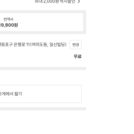
최대 2,000원 즉시할인
번역서
19,800
원
등포구 은행로 11(여의도동, 일신빌딩)
변경
무료
가게에서 팔기