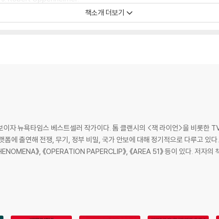
책소개 더보기
ticking-clock, geopolitical thriller' Forbes
ly straightforward way' Guardian
 screen.
what comes next.
asteroid strike that could end the world as we know it in a matter o
보이자 뉴욕타임스 베스트셀러 작가이다. 톰 클랜시의 <잭 라이언>을 비롯한 TV
무기, 정부 비밀, 국가 안보에 대해 정기적으로 다루고 있다. 저서로는 《NUCLEAR WAR》, 《FIRST PL
es has known exactly what would happen if a rogue state launched a 
, 《PHENOMENA》, 《OPERATION PAPERCLIP》, 《AREA 51》 등이 있다.
the real-life protocols that choreograph the end of civilization as
s of lives need to be made within six minutes, based on partial inf
estruction.