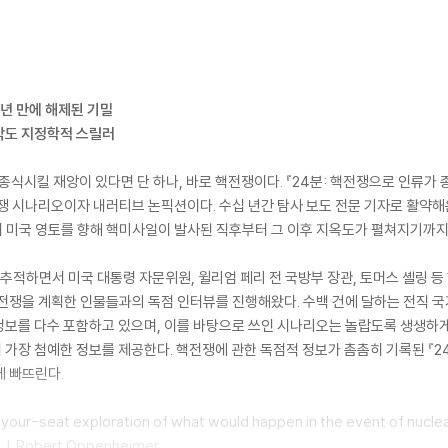
0년 만에 해제된 기밀
각도 지정학적 스릴러
 종식시킬 재앙이 있다면 단 하나, 바로 핵전쟁이다. 『24분: 핵전쟁으로 인류가
쟁 시나리오이자 내러티브 논픽션이다. 수십 년간 탐사 보도 전문 기자로 활약해
피며 미국 영토를 향해 핵미사일이 발사된 직후부터 그 이후 지옥도가 펼쳐지기까지
추적하면서 미국 대통령 자문위원, 윌리엄 페리 전 국방부 장관, 토머스 셸링 등 핵
안 핵전쟁을 계획한 인물들과의 독점 인터뷰를 진행해왔다. 수백 건에 달하는 전직 
정보를 다수 포함하고 있으며, 이를 바탕으로 쓰인 시나리오는 놀랍도록 생생하게
가장 첨예한 정보를 제공한다. 핵전쟁에 관한 독점적 정보가 촘촘히 기록된 『24
에 빠뜨린다.
ur-seat exploration of what would happen in the event of nuclear
 J. Robert Oppenheimer.