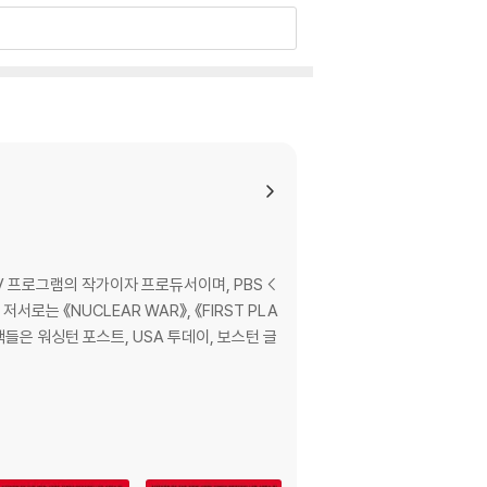
f hours: nuclear war.
 프로그램의 작가이자 프로듀서이며, PBS <
A
nuclear missile at the Pentagon. Second b
 저자의 책들은 워싱턴 포스트, USA 투데이, 보스턴 글
 we know it.
ormation, in the knowledge that once laun