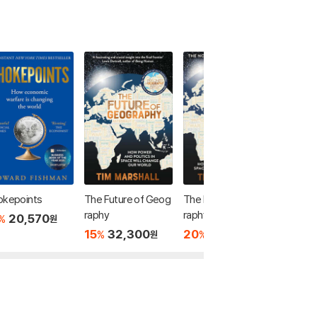
okepoints
The Future of Geog
The Future of Geog
The Onc
raphy
raphy
e World
20,570
%
원
15
32,300
20
18,480
18
3
%
%
%
원
원