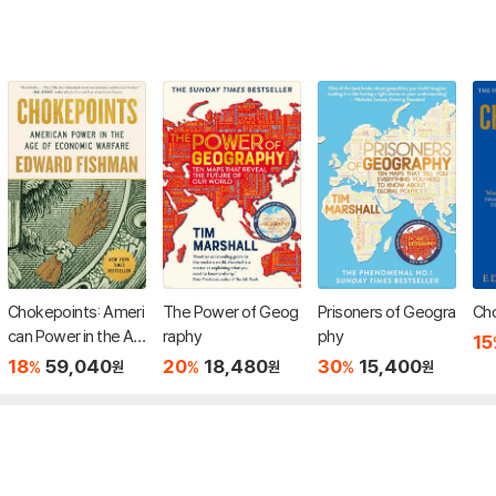
Chokepoints: Ameri
The Power of Geog
Prisoners of Geogra
Ch
can Power in the Ag
raphy
phy
15
e of Economic Warf
18
59,040
20
18,480
30
15,400
%
%
%
원
원
원
are