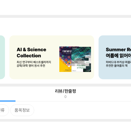
리뷰/한줄평
0
분류
품목정보