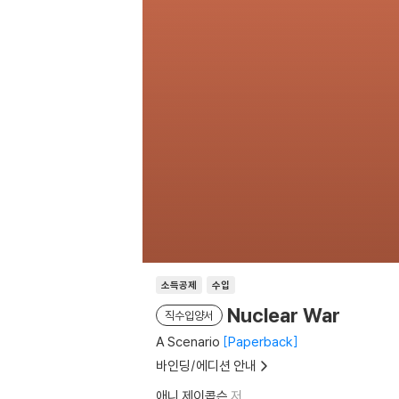
소득공제
수입
Nuclear War
직수입양서
A Scenario
Paperback
바인딩/에디션 안내
애니 제이콥슨
저