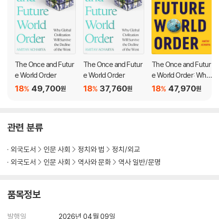
The Once and Futur
The Once and Futur
The Once and Futur
e World Order
e World Order
e World Order: Why
Global Civilization Wi
18
49,700
18
37,760
18
47,970
%
%
%
원
원
원
ll Survive the Decline
of the West
관련 분류
외국도서
인문 사회
정치와 법
정치/외교
외국도서
인문 사회
역사와 문화
역사 일반/문명
품목정보
발행일
2026년 04월 09일