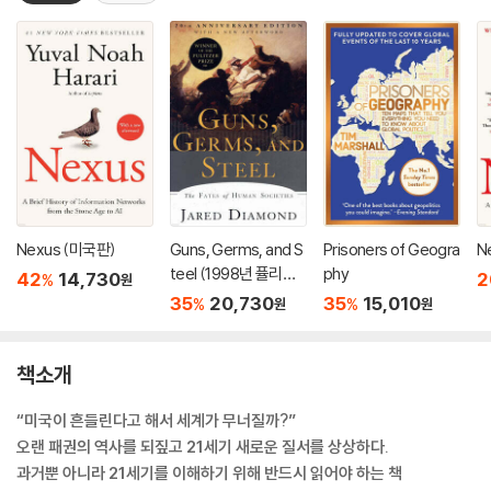
Nexus (미국판)
Guns, Germs, and S
Prisoners of Geogra
N
teel (1998년 퓰리처
phy
42
14,730
2
%
원
상 수상작 / 20주년 기
35
20,730
35
15,010
%
%
원
원
념판)
책소개
“미국이 흔들린다고 해서 세계가 무너질까?”
오랜 패권의 역사를 되짚고 21세기 새로운 질서를 상상하다.
과거뿐 아니라 21세기를 이해하기 위해 반드시 읽어야 하는 책