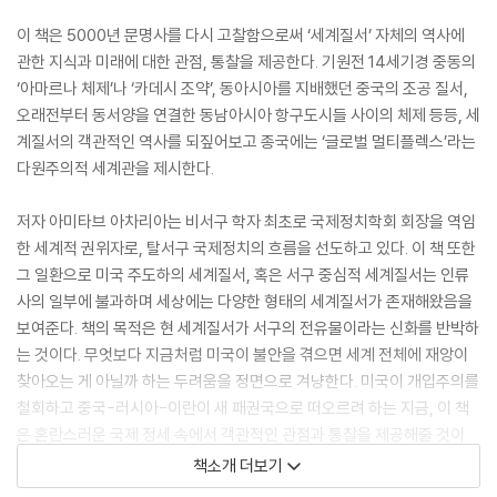
이 책은 5000년 문명사를 다시 고찰함으로써 ‘세계질서’ 자체의 역사에
관한 지식과 미래에 대한 관점, 통찰을 제공한다. 기원전 14세기경 중동의
‘아마르나 체제’나 ‘카데시 조약’, 동아시아를 지배했던 중국의 조공 질서,
오래전부터 동서양을 연결한 동남아시아 항구도시들 사이의 체제 등등, 세
계질서의 객관적인 역사를 되짚어보고 종국에는 ‘글로벌 멀티플렉스’라는
다원주의적 세계관을 제시한다.
저자 아미타브 아차리아는 비서구 학자 최초로 국제정치학회 회장을 역임
한 세계적 권위자로, 탈서구 국제정치의 흐름을 선도하고 있다. 이 책 또한
그 일환으로 미국 주도하의 세계질서, 혹은 서구 중심적 세계질서는 인류
사의 일부에 불과하며 세상에는 다양한 형태의 세계질서가 존재해왔음을
보여준다. 책의 목적은 현 세계질서가 서구의 전유물이라는 신화를 반박하
는 것이다. 무엇보다 지금처럼 미국이 불안을 겪으면 세계 전체에 재앙이
찾아오는 게 아닐까 하는 두려움을 정면으로 겨냥한다. 미국이 개입주의를
철회하고 중국-러시아-이란이 새 패권국으로 떠오르려 하는 지금, 이 책
은 혼란스러운 국제 정세 속에서 객관적인 관점과 통찰을 제공해줄 것이
다.
책소개 더보기