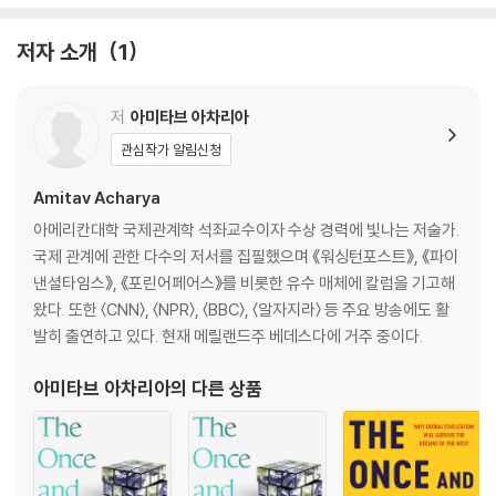
The epic history of world order, revealing how the decline
of the West may be a good thing for its future.
저자 소개
1
Since the dawn of the twenty-first century, the West has bee
저
아미타브 아차리아
n in crisis. Social unrest, political polarization, and the rise of ot
her great powers - especially China - threaten to unravel toda
관심작가 알림신청
y's Western-led world order. Many fear this would lead to glob
Amitav Acharya
al chaos. But this is a Western illusion.
아메리칸대학 국제관계학 석좌교수이자 수상 경력에 빛나는 저술가.
Surveying five thousand years of global history, political scien
국제 관계에 관한 다수의 저서를 집필했으며 《워싱턴포스트》, 《파이
tist Amitav Acharya reveals that world order existed long bef
낸셜타임스》, 《포린어페어스》를 비롯한 유수 매체에 칼럼을 기고해
ore the rise of the West. Moving from ancient Sumer, India, Gr
왔다. 또한 〈CNN〉, 〈NPR〉, 〈BBC〉, 〈알자지라〉 등 주요 방송에도 활
eece, and Mesoamerica, through medieval caliphates and Eur
발히 출연하고 있다. 현재 메릴랜드주 베데스다에 거주 중이다.
asian empires into the present, Acharya shows that humanitar
아미타브 아차리아
의 다른 상품
ian values, economic interdependence, and rules of inter-stat
e conduct emerged across the globe over millennia. History s
uggests order will endure even as the West retreats. Instead
of fearing the future, the West should learn from history and c
ooperate with the Rest to forge a more equitable order.