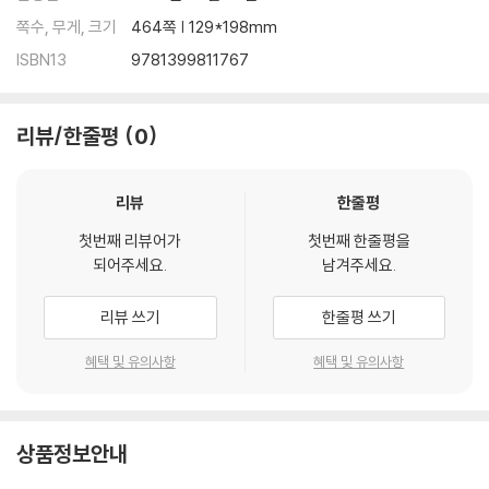
쪽수, 무게, 크기
464쪽 | 129*198mm
ISBN13
9781399811767
리뷰/한줄평
0
리뷰
한줄평
첫번째 리뷰어가
첫번째 한줄평을
되어주세요.
남겨주세요.
리뷰 쓰기
한줄평 쓰기
혜택 및 유의사항
혜택 및 유의사항
상품정보안내