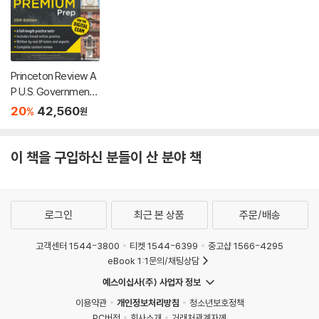
Princeton Review A
P U.S. Government
& Politics Premium P
20
42,560
%
원
rep, 25th Edition: 6 P
ractice Tests + Digi
tal Practice Online +
이 책을 구입하신 분들이 산 분야 책
Content Review
로그인
최근 본 상품
주문/배송
고객센터 1544-3800
티켓 1544-6399
중고샵 1566-4295
eBook 1:1문의/채팅상담
예스이십사(주) 사업자 정보
이용약관
개인정보처리방침
청소년보호정책
PC버전
회사소개
거래처관계자께