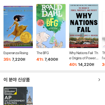
Esperanza Rising
The BFG
Why Nations Fail: Th
Th
e Origins of Power,
I'
35
7,220
41
7,400
%
%
원
원
Prosperity, and Pov
o
40
14,220
3
%
원
erty
미
든
설
이 분야 신상품