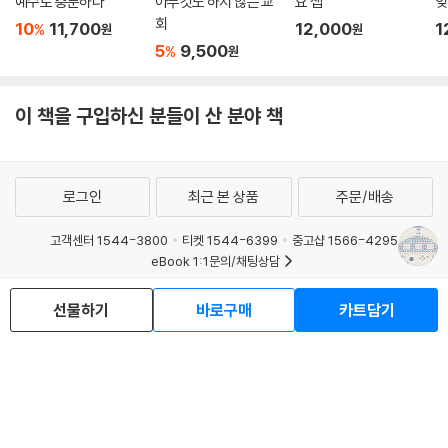
예수로 충분하다
아무것도 하지 않는 교
요 셉
잊
회
10
11,700
12,000
1
%
원
원
5
9,500
%
원
이 책을 구입하신 분들이 산 분야 책
로그인
최근 본 상품
주문/배송
고객센터 1544-3800
티켓 1544-6399
중고샵 1566-4295
eBook 1:1문의/채팅상담
예스이십사(주) 사업자 정보
선물하기
바로구매
카트담기
이용약관
개인정보처리방침
청소년보호정책
PC버전
회사소개
거래처관계자께
도서홍보
광고
Copyright © YES24 Corp. All Rights Reserved.
MATOM9