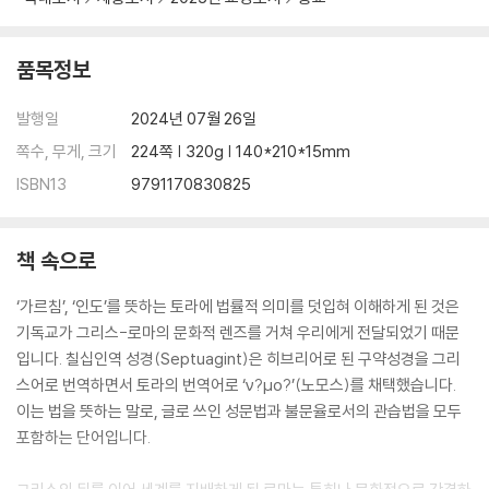
품목정보
발행일
2024년 07월 26일
쪽수, 무게, 크기
224쪽 | 320g | 140*210*15mm
ISBN13
9791170830825
책 속으로
‘가르침’, ‘인도’를 뜻하는 토라에 법률적 의미를 덧입혀 이해하게 된 것은
기독교가 그리스-로마의 문화적 렌즈를 거쳐 우리에게 전달되었기 때문
입니다. 칠십인역 성경(Septuagint)은 히브리어로 된 구약성경을 그리
스어로 번역하면서 토라의 번역어로 ‘ν?μο?’(노모스)를 채택했습니다.
이는 법을 뜻하는 말로, 글로 쓰인 성문법과 불문율로서의 관습법을 모두
포함하는 단어입니다.