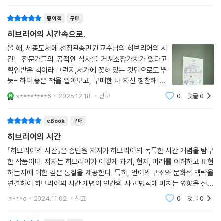
m black but lovely”라는 기존의 번역을 NRSV, ISV와 같은 표현으로
수정하는 등의 움직임을 보이기도 했습니다.
종이책
구매
히브리어의 시간속으로.
그리고 2010년에 나온 CEB 역시도 아가서의 표현을 “Dark I am, and lo
vely”로 번역하게 됩니다. 한글 성경 중에서는 새번역이 이 본문을 “내가
올 해, 세종도서에 선정된송민원 교수님의 히브리어의 시
간!⠀전문가들의 공적인 심사를 거쳐소장가치가 있다고
검어서 예쁘단다”로 번역하며 새로운 해석의 가능성을 보여주었습니다.
확인받은 책이라 그런지,서가에 꽂혀 있는 것만으로도 뿌
이 번역은 단순히 ‘검다, 그리고 아름답다’(black and beautiful)를 넘어
듯- 하다.좋은 책을 알아보고, 구매한 나 자신 칭찬해!!⠀
‘나는 검다, 그래서 아름답다’(I am black, therefore, beautiful)라는
영어도 쉽지 않은데,‘히브리어’라는 낯선 언어를 접한다는
한발 더 나아간 해석을 채택함으로써 “나는 검기 때문에 아름답다”라는 흑
s********6
2025.12.18.
신고
0
댓글
0
것은내게 적잖은 도전이었다.그러나 성경이 히브리어로
인신학자들의 해석을 적극적으로 반영했습니다.
기록되었다는 사실을 생각해 보면,단어가
eBook
구매
나비를 ‘미래를 예언하는 자’로 볼 것이냐 아니면 ‘하나님의 말씀이 임한
히브리어의 시간
자’로 볼 것이냐 하는 문제는 성경의 예언서 혹은 선지서를 어떠한 시각으
『히브리어의 시간』은 송민원 저자가 히브리어의 독특한 시간 개념을 탐구
로 보아야 하는가를 결정짓는 중요한 잣대가 됩니다. 대표적인 예언서인
한 작품이다. 저자는 히브리어가 어떻게 과거, 현재, 미래를 이해하고 표현
이사야서를 예로 들어 보겠습니다. 이사야서를 ‘미래’에 초점을 두고 읽는
하는지에 대한 깊은 통찰을 제공한다. 특히, 언어의 구조와 문화적 맥락을
다면, 이스라엘의 회복과 메시아의 도래를 예언하는 책으로 볼 수 있고 이
연결하여 히브리어의 시간 개념이 인간의 사고 방식에 미치는 영향을 설명
사야서의 구절 중 극히 일부만이 이러한 맥락에 해당됩니다.
한다. 다양한 예시와 실질적인 분석이 어우러져 있어, 언어학적 접근을 넘
i****o
2024.11.02.
신고
0
댓글
0
어 철학적 질
이사야서의 대부분은 하나님의 백성인 이스라엘이 그동안 하나님 앞에 얼