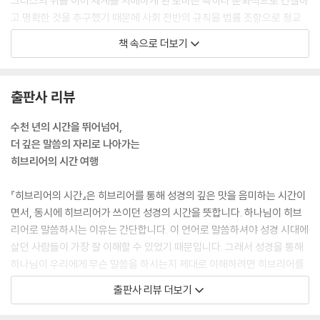
그리스의 뒤를 이어 세계를 지배하게 된 로마는 특히나 문화적으로 간결하
고 명확한 것을 추구했기 때문에 사회 전반의 규칙을 법률 조항으로 정교
하게 정리하고 체계화했습니다. 신약 시대는 이러한 그리스-로마의 문화
책 속으로 더보기
와 고대 이스라엘의 히브리적 문화가 충돌하는 배경 속에서 펼쳐지게 됩니
다. ‘가르침’과 ‘인도’라는 고대 이스라엘의 포괄적이면서 ‘두루뭉술한’ 개
념의 토라가 신약 시대에 와서 ‘법’이나 ‘율법’으로 이해된 것은 이러한 문
출판사 리뷰
화적 굴절을 겪었기 때문입니다.
수천 년의 시간을 뛰어넘어,
에흐예 아쉐르 에흐예 외에도 성경에는 하나님께서 자신을 나타내시는 표
더 깊은 말씀의 자리로 나아가는
현이 또 하나 등장합니다. 너무 흔하고 익숙한 표현이어서 아무런 신비감
히브리어의 시간 여행
을 주지 못하는 신명(神名)입니다. 바로 “아브라함의 하나님, 이삭의 하나
님, 야곱의 하나님”(출 3:15)이라는 표현입니다. 피조세계 너머에 계신 하
『히브리어의 시간』은 히브리어를 통해 성경의 깊은 맛을 음미하는 시간이
나님이 자신이 지으신 피조물의 이름을 앞세워 자신을 표현하시는 것입니
면서, 동시에 히브리어가 쓰이던 성경의 시간을 뜻합니다. 하나님이 히브
다. “스스로 있는 자” 혹은 “나는 곧 나다”라는 멋진 표현 뒤에 나오기에는
리어로 말씀하시는 이유는 간단합니다. 이 언어로 말씀하셔야 성경 시대에
많이 빈약하고 초라해 보입니다. 창세기가 증언하는 아브라함, 이삭, 야곱
살던 사람들이 가장 잘 이해할 수 있었기 때문입니다. 그래서 성경을 통해
이 이상적인 신앙인의 모습을 보였다면 좀 이해가 될 듯도 한데, 이들 ‘믿음
하나님이 우리에게 무슨 말씀을 하시는지 제대로 이해하려면 히브리어를
의 조상들’은 사실 그렇게 훌륭한 믿음의 사람들이 아니었습니다.
알아야 합니다. 그리고 성경의 첫 번째 독자인 고대 이스라엘 사람들의 사
출판사 리뷰 더보기
고방식과 문화를 알아야 합니다. 이 책은 ‘히브리적 사고’라고 불리는 그들
이들은 자기 목숨을 부지하겠다고 아내를 팔아넘기거나 타인을 속여서 이
의 독특한 언어문화 속에 담긴 하나님 이해와 인간 이해로 여러분을 안내