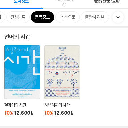
도서정보
배송/반품/교환
22
개
관련분류
품목정보
책 속으로
출판사 리뷰
언어의 시간
헬라어의 시간
히브리어의 시간
10
12,600
10
12,600
%
%
원
원