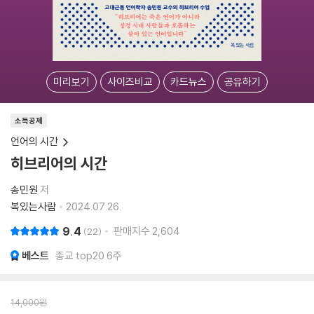
미리보기
사이즈비교
카드뉴스
공유하기
소득공제
언어의 시간
히브리어의 시간
송민원
저
복있는사람
2024.07.26.
9.4
판매지수
2,604
22
베스트
종교 top20 6주
14,000
원