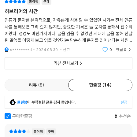
종이책
구매
마나 잘못 서 있었는지를 지적하는 ‘과거’의 이야기와, 지금 그 행실을 하나
님 앞에서 바로잡으라는 ‘현재’의 이야기입니다. 그리고 바로 지금 하나님
히브리어의 시간
의 명령을 따를 때와 따르지 않을 때 어떠한 일이 벌어질지를 선포하는 ‘미
인류가 문자를 본격적으로, 자유롭게 사용 할 수 있었던 시기는 전체 인류
래’의 이야기가 적혀 있습니다. 한 마디로 이사야서는 이스라엘의 과거와
사를 통해보면 그리 길지 않지만, 중요한 기록은 늘 문자를 통해서 전수되
현재, 미래에 대한 하나님의 말씀이 담겨 있는 책입니다.
어왔다. 성경도 마찬가지이다. 글을 읽을 수 없었던 시대에 글을 통해 전달
--- 「2장 ‘히브리어에 반영된 인간 이해’」 중에서
된 말씀을 어떻게 보고 읽을 것인가는 단순하게 문자를 읽어낸다는 차원을
넘어서, 문자를 어떻게 해석하고, 왜 그런문자가 주어졌는가에 대한 관심
s********d
2024.08.30.
신고
0
댓글
0
으로도 이어져
히브리어의 복이 다른 언어문화의 복과 근본적으로 다른 지점은 크게 두
가지입니다. 첫째, 축복을 하는 사람의 행위 (‘좋은 말을 하다’ 혹은 ‘피를
리뷰 전체보기
뿌리다’)를 기준으로 하지 않고, 복을 받는 사람의 자세를 묘사합니다. 성
경이 말하는 복은 흥미롭게도 그 복을 주시는 하나님으로부터 시작되는 행
위가 아닙니다. 오히려 주님 앞에 무릎을 꿇고 엎드리는 우리의 자세에서
리뷰
8
한줄평
14
부터 시작하는 것입니다. 하나님께서 우리에게 ‘무엇을’ 주실까 하는 문제
가 아니라, 우리가 ‘어떤 자세로’ 있는가가 관건이 되는 것입니다. 따라서
클린봇
이 부적절한 글을 감지 중입니다.
설정
히브리어의 바라크를 한자로 옮기자면, ‘복 복’(福)보다는 ‘엎드릴 복’(伏)
에 더 가깝습니다.
구매한줄평
추천순
--- 「3장 ‘언어 표현에 나타난 히브리적 사고’」 중에서
종이책
구매