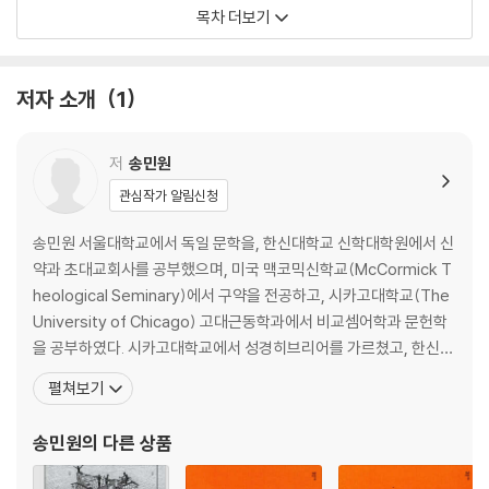
카도쉬 : 거룩하신 하나님
목차 더보기
헤세드 : 한결같이 변함없으신 하나님
토라: 가르치시고 인도하시는 하나님
에흐예 아쉐르 에흐예 : 하나님은 어떤 분이신가
저자 소개
1
2 히브리어에 반영된 인간 이해
저
송민원
아담: 붉은 흙으로 만들어진 존재
관심작가 알림신청
이쉬와 잇샤 : 남자와 여자, 한 포기 풀과 같은 존재
자켄 : 나이가 들어간다는 것은
송민원 서울대학교에서 독일 문학을, 한신대학교 신학대학원에서 신
바브 : “검으나 아름다우니” vs. “검어서 예쁘단다”
약과 초대교회사를 공부했으며, 미국 맥코믹신학교(McCormick T
나비 : 주인공은 사람이 아니라 하나님의 말씀이다
heological Seminary)에서 구약을 전공하고, 시카고대학교(The
마쯜리아흐 : 하나님이 함께하시는 사람
University of Chicago) 고대근동학과에서 비교셈어학과 문헌학
게르 : 우리는 모두 난민입니다
을 공부하였다. 시카고대학교에서 성경히브리어를 가르쳤고, 한신대
에쉐트 하일 : 고대 이스라엘의 여성상
학교에서 지혜문학과 오경연구 등을 강의했다. 미국 남침례회(Sout
펼쳐보기
hern Baptist Convention)에서 안수받은 목사로서, 2012년부터
3 언어 표현에 나타난 히브리적 사고
이스라엘 텔아비브 소재의 이스라엘성서연구소(Israel Institute o
송민원
의 다른 상품
f Biblic
바라크: 복이란 무엇인가