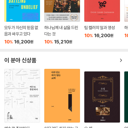
모두가 자신의 믿음 없
하나님께 내 삶을 드린
팀 켈러의 일과 영성
하
음과 싸우고 있다
다는 것
10
16,200
1
%
원
10
16,200
10
15,210
%
%
원
원
이 분야 신상품