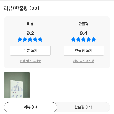
득을 취했던 사람들입니다. 특히 ‘이스라엘’이라는 이름의 기원이 되는 야
합니다.
리뷰/한줄평
22
곱은 그야말로 겁쟁이였습니다. 딸의 복수를 하고 돌아온 아들들에게 ‘너
희 때문에 내가 죽게 생겼다’고 벌벌 떠는 모습을 보여주기까지 했으니 말
이 책의 특징
입니다(창 34:30). 그는 말년까지도 자신의 배고픔과 자신의 목숨이 더
- 구약성서의 원어인 히브리어를 다루며, 히브리적 사고를 고찰하고 이를
리뷰
한줄평
우선인 사람이었습니다(창 43:2, 12-14). 그런데 그 무엇과도 비교할 수
통해 성경을 더욱 다층적으로 이해함으로써 깊은 묵상을 끌어낸다.
9.2
9.4
없는 위대하신 하나님이 이렇게도 부족한 사람들의 하나님으로 자신을 나
- 성경 히브리어를 고찰하고, 다양한 언어권에서의 성경 해석을 제시함으
타내십니다. 그리고 “아브라함의 하나님, 이삭의 하나님, 야곱의 하나
로써 ‘번역’이라는 특성으로 인해 발생하는 간극을 좁힌다.
님”이라는 이름을 두고 하나님의 “영원한 이름”이자 “대대로 기억할 나의
- 각 장 단어 해설 마지막 별면에 단어를 따라 쓰거나 핵심 내용을 기록할
리뷰 쓰기
한줄평 쓰기
칭호”라고 덧붙이십니다.
수 있는 공간을 제시했다.
혜택 및 유의사항
혜택 및 유의사항
붉은색 땅을 일컫는 단어 역시 같은 어근에서 유래한 ‘아다마’입니다. 일반
적으로 땅을 가리키는 ‘에레츠’와 달리 아다마는 농사를 지을 수 있는 비옥
한 땅을 가리킵니다. 고대 가나안에 살던 사람들에게 토양은 크게 두 가지,
곧 희고 옅은 땅과 붉은 땅으로 나뉩니다. 이 두 토양의 가장 큰 차이는 농
사를 지을 수 있는 땅인가, 그렇지 않은가, 하는 것이었지요. 옅은 색 토양
은 식물이 자라기 어려운 사막인 데 반해 붉은색 땅은 옥토입니다. 앞의 두
사진을 비교해 보면, 아래쪽 사진의 토양이 확연하게 붉은 것을 알 수 있습
니다. 두 사진 모두 이스라엘 남부의 팀나 계곡에서 촬영되었습니다. 두 가
리뷰
8
한줄평
14
지 색깔의 토양이 공존하는 곳이지요.