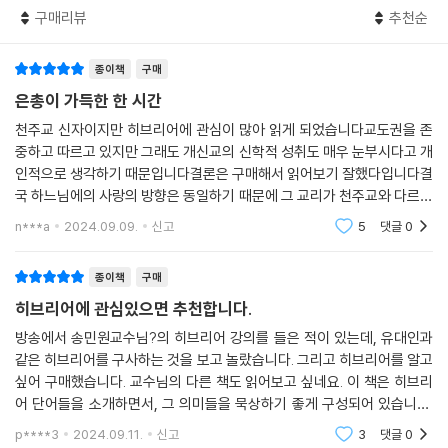
구매리뷰
추천순
이런 붉은 토양은 사막과는 달리 비옥해서 농작물이 잘 자랄 수 있었습니
다. 고대 이스라엘인들은 땅(아다마)이 붉게 물든 이유를 옅은 토양이
종이책
구매
‘피’를 머금고 있기 때문이라고 여긴 듯싶습니다. 생명이 피에 있기 때문에
은총이 가득한 한 시간
피를 머금은 땅이 생명을 자라게 할 수 있다고 생각한 것입니다. 이와 같은
천주교 신자이지만 히브리어에 관심이 많아 읽게 되었습니다교도권을 존
사고방식은 더욱 확장되어 남보다 더 붉은 피부를 가진 이들은 강인하고
중하고 따르고 있지만 그래도 개신교의 신학적 성취도 매우 눈부시다고 개
뛰어난 사람의 상징이 되었습니다. 이러한 맥락에서 다윗(삼상 16:12, 17:
인적으로 생각하기 때문입니다결론은 구매해서 읽어보기 잘했다입니다결
42)과 에서(창 25:25)의 붉은 피부를 묘사할 때 쓰인 단어가 바로 ‘아드
국 하느님에의 사랑의 방향은 동일하기 때문에 그 교리가 천주교와 다르지
모니’입니다.
않다고 느껴질만큼은총의 무상성이라던지 역사를 보는 방향이 앞이 아니
n***a
2024.09.09.
신고
5
댓글
0
--- 「1장 ‘히브리어에 반영된 하나님 이해’」 중에서
라 뒤쪽이라던지하는
종이책
구매
아가 1:5에 대한 해석은 1960년대 흑인 민권 운동(African-American
Civil Rights Movement)이 일어나며 점차 변하기 시작합니다. 흑인신
히브리어에 관심있으면 추천합니다.
학자들은 “검으나 아름다우니”(black but beautiful)라는 해석에 문제
방송에서 송민원교수님?의 히브리어 강의를 들은 적이 있는데, 유대인과
를 제기했습니다. 대체 왜 검은 것은 아름답지 않은가? 이러한 영향으로 새
같은 히브리어를 구사하는 것을 보고 놀랐습니다. 그리고 히브리어를 알고
로운 번역이 등장하기 시작합니다. 1989년에 나온 NRSV가 “I am black
싶어 구매했습니다. 교수님의 다른 책도 읽어보고 싶네요. 이 책은 히브리
and beautiful”로 개정하였고, 2000년 출간된 ISV도 동일하게 번역했
어 단어들을 소개하면서, 그 의미들을 묵상하기 좋게 구성되어 있습니다.
습니다. 또한 직역을 추구하는 NASB도 2020년에 개정판을 내면서 “I a
추천합니다.
p****3
2024.09.11.
신고
3
댓글
0