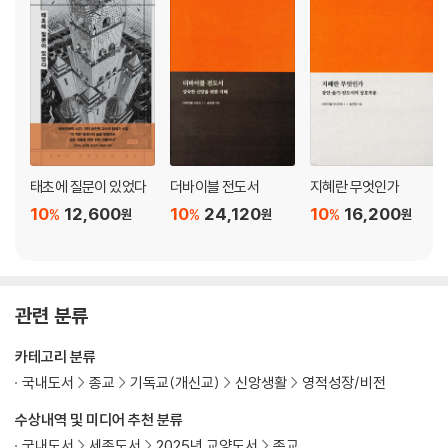
샬롬: 당신의 온전함은 무엇입니까
레브 쇼메아 : 지혜란 무엇인가
마샬: 잠언이란 무엇인가
페사흐: 절기는 무엇을 기념하는 것인가
말아크: 메시지와 메신저에 대한 히브리적 사고
타마르: 신앙의 구심력과 원심력에 대하여
나가며 : 광야의 축복
태초에 질문이 있었다
더바이블 전도서
지혜란 무엇인가
10
12,600
10
24,120
10
16,200
%
%
%
원
원
원
관련 분류
카테고리 분류
국내도서
종교
기독교(개신교)
신앙생활
영적성장/비전
수상내역 및 미디어 추천 분류
국내도서
세종도서
2025년 교양도서
종교