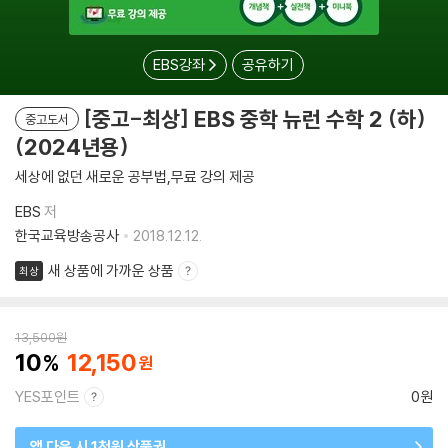
EBS강좌
공유하기
[중고-최상] EBS 중학 뉴런 수학 2 (하)
중고도서
(2024년용)
세상에 없던 새로운 공부법,무료 강의 제공
EBS
저
한국교육방송공사
2018.12.12.
새 상품에 가까운 상품
최상
13,500
원
10
12,150
YES포인트
0원
앱 다운 시 1천원 상품권