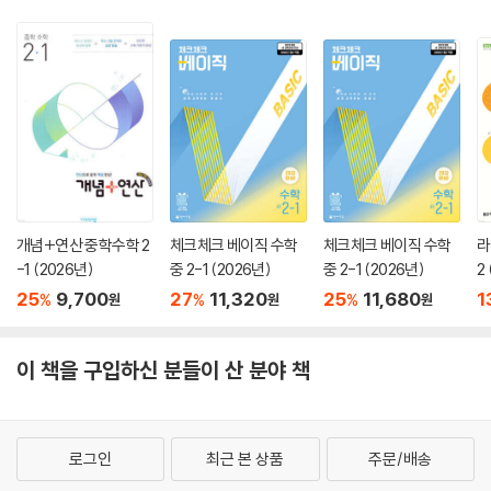
개념+연산 중학수학 2
체크체크 베이직 수학
체크체크 베이직 수학
라
-1 (2026년)
중 2-1 (2026년)
중 2-1 (2026년)
2
25
9,700
27
11,320
25
11,680
1
%
%
%
원
원
원
이 책을 구입하신 분들이 산 분야 책
로그인
최근 본 상품
주문/배송