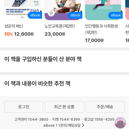
성공의 배신
노인교육론(제2판)
인간행동과 사회환경
사
(제2판)
판
10
12,600
23,000
%
원
원
17,000
1
원
이 책을 구입하신 분들이 산 분야 책
이 책과 내용이 비슷한 추천 책
로그인
최근 본 상품
주문/배송
고객센터 1544-3800
티켓 1544-6399
중고샵 1566-4295
eBook 1:1문의/채팅상담