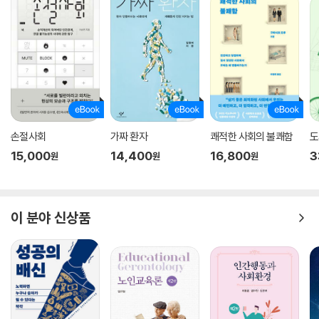
손절사회
가짜 환자
쾌적한 사회의 불쾌함
도
15,000
14,400
16,800
3
원
원
원
이 분야 신상품