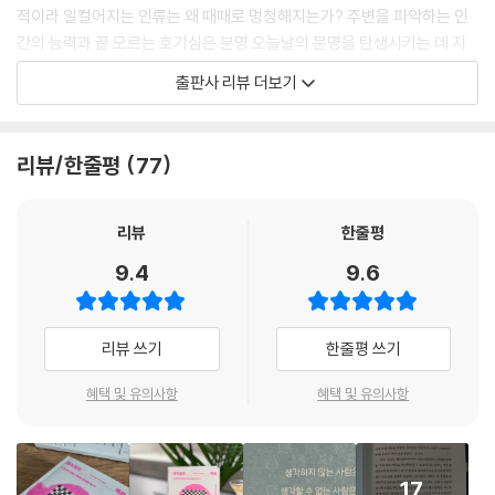
적이라 일컬어지는 인류는 왜 때때로 멍청해지는가? 주변을 파악하는 인
간의 능력과 끝 모르는 호기심은 분명 오늘날의 문명을 탄생시키는 데 지
대한 역할을 했다. 그러나 이 뛰어난 본능 때문에 인간은 종종 잘못된 판단
출판사 리뷰 더보기
을 내린다. 무작위로 일어나는 사건들 사이에서 패턴을 찾거나 자신이 관
찰한 결과만을 토대로 추론하는 것이다. 예컨대 복권 속 숫자는 똑같은 확
률로 나오지만 이를 수긍하기는 대체로 어렵다. 동전을 스무 번 던질 때 매
리뷰/한줄평
77
번 앞면이 나올 확률은 정확히 50퍼센트이지만 스무 번 모두 앞면이 나왔
다면 스물한 번째에는 뒷면이 나오리라고 기대한다. 이를 ‘도박사의 오
류’라고 부른다. 정치적 상황도 사고에 영향을 끼친다.
리뷰
한줄평
9.4
9.6
1950년대 중국의 공산당은 참새를 ‘프롤레타리아를 착취하며 기생하는
부르주아의 상징’으로 여기고 중국에서 박멸시킨다. 유일한 천적이던 참새
가 없어지자 대륙에는 메뚜기 떼가 들끓었고, 그 결과 1959년부터 3년 동
리뷰 쓰기
한줄평 쓰기
안 대기근이 찾아왔다. 과학자 정저쉰 등이 이 사태를 막기 위해 노력했지
만 마오쩌둥은 오히려 그에게 ‘권위적 반동분자’라며 사상재교육과 강제노
혜택 및 유의사항
혜택 및 유의사항
동형을 선고했다. 마오쩌둥은 ‘뭔가 해야 한다. → 이것이 바로 그 일이다.
→ 그러므로 이 일을 반드시 해야 한다’라는 정치적 삼단논법에 갇혀 수천
만 명을 아사시키는 비극을 초래했다. 만약 마오쩌둥이 정저쉰의 말에 귀
17
를 기울여 자신의 오류를 발견했다면 이런 치명적 사고는 막을 수 있었을