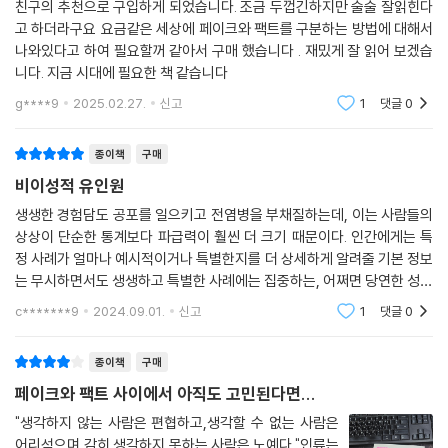
라임스는 과학자로서, 과학의 기본 태도인 ‘비판적 사고방식’을 인류의 자
친구의 추천으로 구입하게 되었습니다. 조금 두껍긴하지만 술술 잘읽힌다
고 하더라구요 요금같은 세상에 페이크와 팩트를 구분하는 방법에 대해서
산으로 여겨야 한다고 말한다. 과학은 하나의 주장을 엄격하게 검증하고,
나와있다고 하여 필요할꺼 같아서 구매 했습니다 . 재밌게 잘 읽어 보겠습
그로써 발전시키거나 폐기하며 나아가는 학문이다. 과학계에서는 설령 고
니다. 지금 시대에 필요한 책 같습니다
등학생이 학계를 대표하는 과학자의 주장에 반기를 든다 해도, 학생이 내
민 증거가 팩트에 충실하다면 그 학자는 고개를 숙이고 자기 신념을 버릴
g****9
2025.02.27.
신고
1
댓글
0
줄 안다. 이 책이 강조하는 분석적 사고 훈련을 통해 계속해서 통념을 깨부
수고 다시 정립해나간다면 우리는 거짓과 나쁜 정치가들의 선동, 사기꾼들
종이책
구매
의 속임수에 당하지 않을 것이다. 이 과학적 태도는 개인의 행복을 위한 작
비이성적 유인원
지만 중요한 선택들부터 전 지구적 재앙인 기후변화, 항생제 내성, 전염병,
생생한 경험담도 공포를 일으키고 전염병을 부채질하는데, 이는 사람들의
지정학적 불안정성을 극복하는 데까지 인류의 모든 영역에 적용 가능하다.
상상이 단순한 통계보다 파급력이 훨씬 더 크기 때문이다. 인간에게는 특
정 사례가 얼마나 예시적이거나 특별한지를 더 상세하게 알려줄 기본 정보
는 무시하면서도 생생하고 특별한 사례에는 집중하는, 어쩌면 당연한 성향
이 있다. 이를 기저율 오류라고 하며 숨겨진 진실을 평가하지 않고 하나의
c*******9
2024.09.01.
신고
1
댓글
0
사례에서 곧바로
종이책
구매
페이크와 팩트 사이에서 아직도 고민된다면...
"생각하지 않는 사람은 편협하고,생각할 수 없는 사람은
어리석으며,감히 생각하지 못하는 사람은 노예다."인류는