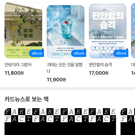
안녕이라 그랬어
괴테는 모든 것을 말했
편안함의 습격
대
다
11,800
17,000
1
원
원
11,900
원
카드뉴스로 보는 책