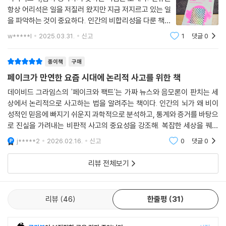
항상 어리석은 일을 저질러 왔지만 지금 저지르고 있는 일
을 파악하는 것이 중요하다. 인간의 비합리성을 다룬 책이
다.미국 소비에트 연방 냉전 중에 서로의 공격을 오해해서
w*****l
2025.03.31.
신고
1
댓글
0
핵미사일을 발사할뻔한 일화.그리고, 두번의 사례중에 신
중한 선택을 통해 더 큰 전쟁을 막게된
종이책
구매
페이크가 만연한 요즘 시대에 논리적 사고를 위한 책
데이비드 그라임스의 '페이크와 팩트'는 가짜 뉴스와 음모론이 판치는 세
상에서 논리적으로 사고하는 법을 알려주는 책이다. 인간의 뇌가 왜 비이
성적인 믿음에 빠지기 쉬운지 과학적으로 분석하고, 통계와 증거를 바탕으
로 진실을 가려내는 비판적 사고의 중요성을 강조해. 복잡한 세상을 꿰뚫
어 보는 지적 설계도를 제시한다.
j*****2
2026.02.16.
신고
0
댓글
0
리뷰 전체보기
리뷰
46
한줄평
31