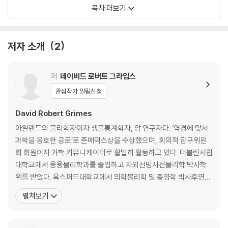
목차 더보기
2부 진실은 단순하지 않다
4장 악마는 디테일에 숨어 산다: 비타민C 만능설과 바이러스 감염, 독일
저자 소개
2
의 패전
5장 아니 땐 굴뚝에 나는 연기: 백신에 대한 막연한 공포
6장 야수의 본질: 피부색을 둘러싼 차별과 혐오
저
데이비드 로버트 그라임스
7장 미끼와 바꿔치기 전략: 다윈의 진화론과 대마초 합법화
관심작가 알림신청
3부 마음의 조작
David Robert Grimes
아일랜드의 물리학자이자 생물통계학자, 암 연구자다. ‘역경에 맞서
8장 슈뢰딩거의 빈 라덴: 꺼지지 않는 사이비 신앙과 기후위기 부정론
과학을 옹호한 공로’로 존매덕스상을 수상했으며, 회의적 탐구위원
9장 기억은 환상일 뿐: 목격자의 왜곡된 증언
회 회원이자 과학 커뮤니케이터로 활발히 활동하고 있다. 더블린시립
10장 감각에 의지하지 말 것: 왜곡되는 인간의 지각 능력
대학교에서 응용물리학과를 졸업하고 자외선방사선물리학 박사학
11장 믿고 싶은 것을 믿는 마음: MBTI와 대체의학의 유사점
위를 받았다. 옥스퍼드대학교에서 의학물리학 및 종양학 박사후연구
원을 지낸 후 벨파스트퀸즈대학교의 상급학제간방사선연구센터와
펼쳐보기
4부 거짓말, 빌어먹을 거짓말, 그리고 통계
수리물리대학에서 근무했다. 반(反)불소 캠페인과 의료용 대마초 합
법화 캠페인을 공개적으로 비판하고, 백신 거부 운동을 반대하는 데
12장 확률을 마주치다: 통계의 위험성
목소리를 높여왔으며, 유사 과학을 이용해 자폐 환자와 암 환자들을