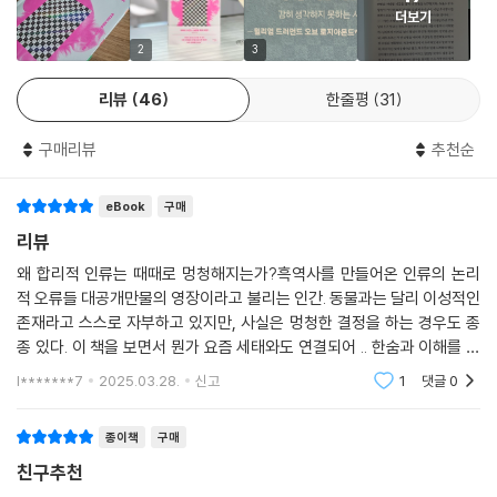
더보기
것이다.
2
3
이 책은 인류가 탄생한 이래 지금까지 일어난 논리적 흑역사들을 탐색한
리뷰
46
한줄평
31
다. 이미 시체가 되었으나 변론할 수 없다는 이유로 살인자로 몰린 교황, 1
9세기 미국 대륙횡단 철도사업 당시 뱀 기름을 만병통치약으로 팔아 억만
구매리뷰
추천순
장자가 된 판매원, 온갖 혐오의 생산자이자 각종 범죄의 용의자인 트럼프
의 미국 대통령 당선과 러시아 사이버 부대가 개입된 영국의 EU 탈퇴, 아
eBook
구매
이를 지키기 위해 ‘자연적이지 않은 것’들을 거부한다며 백신을 반대하는
자연주의 양육자 등 다양한 사례들 속에서 우리가 속는 오류들을 추적한
리뷰
다. 예컨대 도박사의 오류나 생존 편향, 허수아비 논증, 포러 효과, 잘못된
왜 합리적 인류는 때때로 멍청해지는가?흑역사를 만들어온 인류의 논리
인과관계의 오류, 기계적 중립, 단일 원인의 오류, 화물숭배 과학 등의 논
적 오류들 대공개만물의 영장이라고 불리는 인간. 동물과는 달리 이성적인
리적 오류들을 밝힌다.
존재라고 스스로 자부하고 있지만, 사실은 멍청한 결정을 하는 경우도 종
종 있다. 이 책을 보면서 뭔가 요즘 세태와도 연결되어 .. 한숨과 이해를 함
“진실을 사랑하되 오류를 수용하라”
께 할 수 있었다.
l*******7
2025.03.28.
신고
1
댓글
0
과학이 선물해준 인류의 지적 자산
종이책
구매
인류가 전진하려면 새로운 지식을 습득하는 것보다 과거의 오류들을 수정
친구추천
해나가는 태도가 더 중요할지도 모른다. 이 책의 저자 데이비드 로버트 그