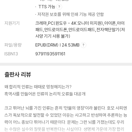
TTS 가능
저작권 보호를 위해 인쇄 기능 제공 안함
지원기기
크레마,PC(윈도우 - 4K 모니터 미지원),아이폰,아이
패드,안드로이드폰,안드로이드패드,전자책단말기(저
사양 기기 사용 불가)
파일/용량
EPUB(DRM) | 24.53MB
ISBN13
9791193591161
출판사 리뷰
왜 합리적 인류는 때때로 멍청해지는가?
흑역사를 만들어온 인류의 논리적 오류들 대공개
크고 뛰어난 뇌를 가진 인류는 흔히 ‘만물의 영장’이라 불린다. 호모 사피엔
스가 독보적으로 발전할 수 있었던 이유는 사고하고 반성하며 추론하는 능
력이 어느 종보다 뛰어나기 때문이다. 문제는 그런 뇌를 가졌는데도 우리
는 수많은 실수와 잘못을 반복한다는 사실이다. 생명체 가운데 가장 합리