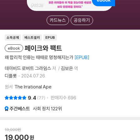
카드뉴스
공유하기
소득공제
베스트셀러
EPUB
페이크와 팩트
eBook
왜 합리적 인류는 때때로 멍청해지는가
EPUB
데이비드 로버트 그라임스
저
김보은
역
디플롯
2024.07.26.
원서
The Irrational Ape
9.4
판매지수
696
77
주간베스트
사회 정치
122위
19,000
원
19,000