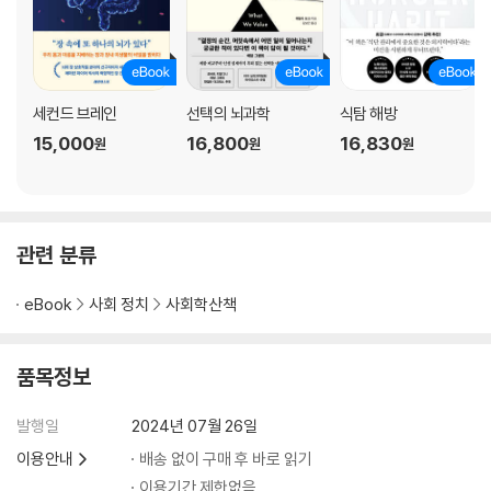
[찾아보기]
세컨드 브레인
선택의 뇌과학
식탐 해방
15,000
16,800
16,830
원
원
원
관련 분류
eBook
사회 정치
사회학산책
품목정보
발행일
2024년 07월 26일
이용안내
배송 없이 구매 후 바로 읽기
이용기간 제한없음