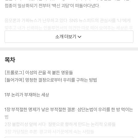
접종이 일상화되기 전부터 ‘백신 괴담’이 떠돌아다녔다.
음모론과 가짜뉴스가 난무하고 있다. SNS 뉴스피드의 관심사를 ‘나’에게
맞추고 내가 신뢰하는 인플루언서의 의견만 따로 떼어 보여주는 세상은 우
리의 한쪽 눈을 가린다. ‘페이크’와 ‘팩트’가 난잡하게 뒤섞인 사회에서 믿
소개 더보기
음이나 느낌이 아닌 팩트를 바탕으로 생각하려면 어떻게 해야 하는가. 이
책은 우리가 비합리적으로 사고하는 패턴들을 이해하고, 비판적 사고력을
기르는 방안을 제시한다. 역사 속 실패들을 보여주고 통찰력을 길러 실수
목차
를 반복하지 않는 방법을 이야기한다. 페이크들에 속지 않고 나를 지키고
미래를 구할 해답이 이 안에 있다.
[프롤로그] 이성의 끈을 꼭 붙든 영웅들
[들어가며] 멍청한 결정으로부터 우리를 구하는 방법
1부 논리가 부재하는 세상
1장 부적절한 명제가 낳은 부적절한 결론: 삼단논법이 우리를 한 방 먹이는
법
2장 불합리성 앞에 서다: 잘못으로 향하게 만드는 논리적 오류들
3장 가당찮은 추론: 광고와 사기꾼에게 속는 사람들