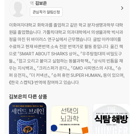
역
김보은
13장 신호를 바꾸다: 실리콘밸리 최대의 사기극
편취하는 이
14장 숫자는 클수록 좋은 법: 자연치유와 동종요법의 여전한 인기
관심작가 알림신청
5부 대환장 뉴스
이화여자대학교 화학과를 졸업하고 같은 학교 분자생명과학부 대학
원을 졸업했습니다. 가톨릭대학교 의과대학에서 의생물과학 박사과
15장 중립 지키려다 초가삼간 다 태운다: 트럼프의 거짓말과 탈진실 정치
정을 마친 뒤 바이러스 연구실에서 근무했습니다. 글밥 아카데미를
16장 편향된 목소리: 보고 싶은 것만 가득한 SNS와 알고리즘
수료하고 현재 바른번역 소속 전문 번역가로 활동 중입니다. 옮긴 책
17장 가짜여도 좋아: 가짜뉴스와 탈진실의 시대
으로 『SMART ABOUT SHARKS 상어』, 『우주탐험대의 비밀도구
18장 나쁜 인플루언서: 이익에 따라 움직이는 사람들
들』, 『접고 오리고 붙이고 실험하는 동물과학책』, 『상식의 빈틈을 채
우는 지식백과』, 『크리스퍼가 온다』, 『GMO 사피엔스의 시대』, 『슈
6부 어둠을 밝히는 촛불
퍼 유전자』, 『더 커넥션』, 『슈퍼 휴먼 SUPER HUMAN』 등이 있으며,
《한국 스켑틱》 번역에 참여하고 있습니다.
19장 과학의 경계선: 무엇이 과학이고 무엇이 아닌가
김보은
의 다른 상품
20장 화물 신앙의 출현: 과학의 옷을 걸친 유사 과학들
21장 건강한 회의주의: 왜 음모론은 끈질기게 살아남는가
[나가며] 세상이 불탄다면 우리도 그럴 것이다
[감사의 글]
[참고문헌]