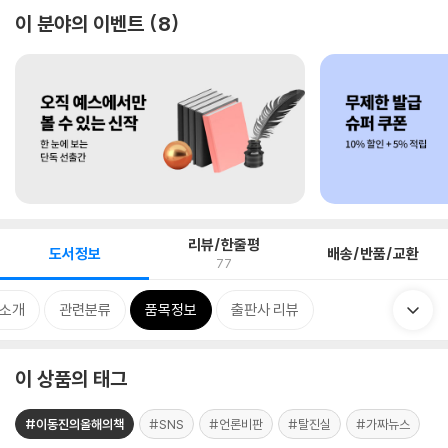
이 분야의 이벤트
8
리뷰/한줄평
도서정보
배송/반품/교환
77
 소개
관련분류
품목정보
출판사 리뷰
이 상품의 태그
#이동진의올해의책
#SNS
#언론비판
#탈진실
#가짜뉴스