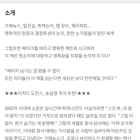
소개
가짜뉴스, 탈진실, 흑백논리, 뱀 장수, 체리피킹…
맹목적인 믿음과 결점투성이 논리, 흔한 눈가림들이 망친 세계
그럴듯한 페이크를 버리고 명확한 팩트로 사고하라
이 책은 헛소리에 대항하고 영특함을 되찾을 논리적 무기다!
“페이지 넘기는 걸 멈출 수 없다.
모든 리더들이 이 책을 읽는다면 세상은 보다 안전해질 것이다.”
★★★리처드 도킨스, 송길영 적극 추천!★★★
SNS의 시대에 소문은 삽시간에 퍼져나간다. 사실이라면 “그것 봐, 내 말
이 맞지”가 되겠지만 거짓으로 밝혀졌다 해도 달라질 것은 없다. “그럴 리
없어. 뭔가 숨기는 게 분명해.” 그렇게 세월호 참사 당시에는 ‘가짜 유가족’
이야기가, 이태원 참사 때에는 각시탈을 쓴 사람이 길바닥에 아보카도 오
일을 뿌리고 다녔다는 가짜뉴스가, 코로나 바이러스가 창궐할 때는 백신