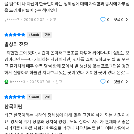
어를 발견하다
을 읽으며 나 자신이 한국인이라는 정체성에 대해 자각함과 동시에 자부심
을 느끼게 만들어주는 책이었다.
한국에 대한 정체성 탐구와 새로운 인식은 곧바로 오늘의 현실을 진단하는
y*****7
2026.02.02.
신고
0
댓글
0
것으로 이어진다. 『한국이란 무엇인가』의 프롤로그는 2024년 12월, ‘대통
령의 불법 계엄령 선포’라는 충격적인 사건으로 시작된다. 김영민 교수는
eBook
구매
이 사건을 통해 한국 사회의 정치적 기반이 얼마나 취약한지, 우리의 일상
이 어떤 허약한 질서 위에 놓여 있는지를 고발한다. 경제성장, 문화의 세계
발상의 전환
화, 민주주의의 성숙… 겉보기에는 ‘한국의 기적’이라 불릴 만한 성취들 이
“희한한 곳이 있다. 시간이 돈이라고 분초를 다투어 뛰어다니며 실없는 모
면에서 작동하는 언어의 실패와 법치의 후진성을 발견한다. 김영민 교수가
임이라면 누구나 기피하는 세상이지만, 엿새를 꼬박 일하고도 쉴 줄 모르
보기에 지금 한국은 성공과 실패가 동시에 존재하는 사회이며, 문제는 그
고 줄기차게 매주 수백 명씩 한데 모여서 별 생산성 없는 프로그램을 경건
복합성을 감당하기에 기존의 언어가 너무 낡았다는 것이다. 따라서 그는
하게 진행하며 하늘만 쳐다보고 있는 곳이 있다. 기이한 곳이 있다. 온갖 원
우리가 한국을 이해하는 데 사용해온 기존의 관점을 해체하고, 그것을 대
심력으로 찢어져 마음을 한데 모을 수 없는 세상이지만, 믿을 수 없이 견고
b*****3
2025.07.06.
신고
0
댓글
0
한 구심력으
체할 수 있는 ‘새로운 언어’를 찾아야 한다고 말한다. 『한국이란 무엇인가』
라는 책의 궁극적 목적도 바로 그 새로운 언어에 대한 탐색이라고 말하는
eBook
구매
그는 새로운 이를 통해 비로소 우리가 우리 자신과 새롭게 마주할 수 있다
한국이란
고 말한다.
최근 한국이라는 나라의 정체성에 대해 많은 고민을 하게 되는 시점이네
요. 경제적 위기 상황과 정치적 경쟁구도의 심화로 서로가 견제하고 좋은
다음 대통령이 누구냐는 근시안적 질문을 넘어
시너지를 내야할 사회가 한쪽으로 너무나 치우치는 듯 한데 이런 상황에서
지금 이곳에 대한 진지한 질문이 필요한 시간