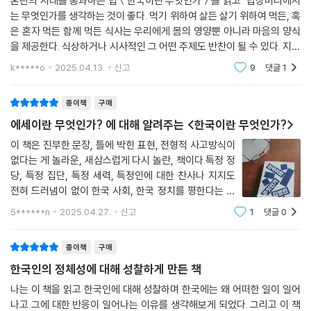
혼란의 시대를 통과하는 법＜한국이란 무엇인가＞를 읽고 밥상머리에서
제도적 기반이 얼마나 위태로운지를 진단하는 김영민 교수는 이런 현상들
는 무엇인가를 생각하는 것이 좋다. 먹기 위하여 살든 살기 위하여 먹든, 혹
을 단순한 기능적 결함으로 보지 않는다. 그는 ‘개혁’, ‘민주주의’, ‘정의’라는
은 혼자 먹든 함께 먹든 식사는 우리에게 몸의 영양뿐 아니라 마음의 양식
말들이 점점 기존 의미를 잃어가고, 낡은 제도 역시 그것을 감당하지 못하
을 제공한다. 식상하거나 시사적인 그 어떤 주제도 반찬이 될 수 있다. 지난
고 있다는 점을 지적한다. 이 무너지는 언어와 제도 사이에서 우리가 어디
설날, 차례상을 물린 뒤 온 가족이 둘러 앉은 밥상에서 어른들은 진지를 잡
k*****o
2025.04.13.
신고
9
댓글
1
수는 일도
에 머물러 있는지를 냉정하게 되돌아볼 것을 요청한다.
종이책
구매
3부 ‘한국의 미래’는 단순한 청사진 제시나 희망적 전망 대신, ‘한국이라는
에세이란 무엇인가? 에 대해 알려주는 <한국이란 무엇인가?>
이름으로 상상할 수 있는 세계의 지평’을 넓히는 사유의 실험이다. 진보와
보수가 서로를 규정짓는 방식이 아니라 함께 새로운 질문을 만들어갈 수
이 책은 진부한 문장, 틀에 박힌 표현, 전형적 사고방식이
없다는 게 놀라운, 새삼스럽게 다시 놀란, 책이다.특정 정
있는 가능성은 없는가? 청년과 노인, 도시와 농촌, 중산층과 주변부로 나
당, 특정 집단, 특정 세력, 특정인에 대한 찬사나 지지도
뉜 채 대립만 남아버린 상황은 바뀔 수 있는가? 김영민 교수는 말한다. 지
전혀 드러냄이 없이 한국 사회, 한국 정치를 평한다는 점
금 우리가 필요로 하는 것은 거창한 이념적 선언이 아니라 일상과 정치를
이 특이하고 놀랍다. 오히려 한국의 두 거대 정치 진영/세
다시 연결하고, 고통과 공동체를 재해석할 수 있는 감수성을 회복하는 작
5******n
2025.04.27.
신고
1
댓글
0
력을 싸그리 비판하고 있는 듯하지만 뻔한 양비론은 아니
업이라고. 나아가 그는 한국인의 소원, 기회, 가능성을 어떻게 다시 구성할
고, 또 비판으로만 끝나지 않고 저자 나
것인지, 한국이라는 이름이 앞으로도 유효할 수 있으려면 어떤 조건들이
종이책
구매
마련되어야 하는지를 함께 고민하자고 제안한다.
한국인의 정체성에 대해 성찰하게 만든 책
나는 이 책을 읽고 한국인에 대해 성찰하며 한국에는 왜 어떠한 일이 일어
“한국은 성공과 실패가 동시에 존재하는 사회”한국을 이해하는 새로운 언
나고 그에 대한 반응이 일어나는 이유를 생각해보게 되었다. 그리고 이 책