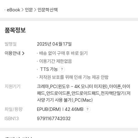
eBook
인문
인문학산책
품목정보
발행일
2025년 04월 17일
이용안내
배송 없이 구매 후 바로 읽기
이용기간 제한없음
TTS 가능
저작권 보호를 위해 인쇄 기능 제공 안함
지원기기
크레마,PC(윈도우 - 4K 모니터 미지원),아이폰,아이
패드,안드로이드폰,안드로이드패드,전자책단말기(저
사양 기기 사용 불가),PC(Mac)
파일/용량
EPUB(DRM) | 42.46MB
ISBN13
9791167742032