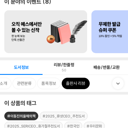
이 분야의 이벤트
8
리뷰/한줄평
도서정보
배송/반품/교환
50
 소개
관련분류
품목정보
출판사 리뷰
이 상품의 태그
#이동진의올해의책
#2025_휴넷CEO_추천도서
#2025_SERICEO_휴가철추천도서
#한국인
#우리문화