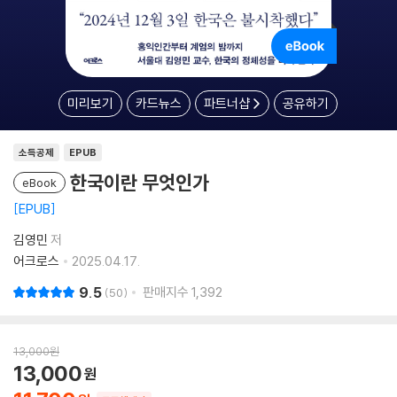
미리보기
카드뉴스
파트너샵
공유하기
소득공제
EPUB
한국이란 무엇인가
eBook
EPUB
김영민
저
어크로스
2025.04.17.
9.5
판매지수
1,392
50
13,000
원
13,000