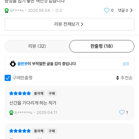
중심을 잡기 좋은 책인것 같습니다.
김영민 교수는 “다음 대통령이 누구냐”는 소모적인 정치 예측보다 “우리
b****n
2025.06.04.
신고
0
댓글
0
는 왜 지금 이 모습의 한국을 살고 있는가”라는 근본적인 질문에 집중하자
리뷰 전체보기
고 제안한다. 오늘의 위기를 극복하기 위해 필요한 것은 제도 개편이 아니
라 사유의 전환, 정치적 성과가 아니라 언어의 발명, 지도자의 등장보다 국
가를 바라보는 시선의 재구성이라고 그는 강조한다. 『한국이란 무엇인가』
리뷰
32
한줄평
18
는 단지 현실 분석에 그치지 않고, 새로운 질문을 던지고 사유의 지형을 넓
히는 책이다. 이 책은 한국이라는 공동체의 현재와 미래를 고민하는 모든
이들과 나누고 싶은 대화의 시작이다. 고정된 언어와 박제된 개념을 넘어
클린봇
이 부적절한 글을 감지 중입니다.
설정
서, 다시 한국을 이야기하고 새롭게 구성하자는 제안이다. 익숙한 것이 무
너지고 있는 시대의 분기점에서 우리는 거듭 질문해야 한다. 답이 보이지
구매한줄평
추천순
않을수록, 우리는 우리가 누구인지 더 깊이 들여다봐야 한다. 이 책은 그 질
문의 끝에서 다시 시작된다.
종이책
구매
신간을 기다리게 하는 작가
k******u
2025.04.11.
1
종이책
구매