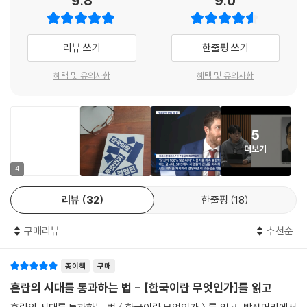
9.8
9.0
과거, 현재, 미래로 해부한
‘한국’이라는 사유의 대상
리뷰 쓰기
한줄평 쓰기
『한국이란 무엇인가』는 총 3부로 구성되어 있다. ‘한국의 과거’, ‘한국의 현
재’, ‘한국의 미래’라는 제목을 달고 있지만 단순한 시간 순서의 기술은 아
혜택 및 유의사항
혜택 및 유의사항
니다. 한국 사회의 구조를 ‘시간의 층위’를 빌려 해부하는 시도에 가깝다. 1
부 ‘한국의 과거’에서는 우리가 익히 알고 있다고 믿어온 개념들─홍익인
간, 단군신화, 삼국시대, 불교와 유교, 노비제도, 식민 체험 등─을 전혀 다
5
른 각도에서 재해석한다. 김영민 교수에 따르면 단군신화는 외부 문명에
더보기
의해 정복당한 민족의 기억일 수도 있고, 반대로 자존감을 지키기 위해 신
의 권위를 끌어온 정치적 서사일 수도 있다. 한편 ‘삼국시대’라는 개념은 김
4
부식이라는 고려 시대 엘리트에 의해 제시된 하나의 관점에 불구하며, 실
리뷰
32
한줄평
18
제로는 수십 개의 소국이 혼재했던 시대였다. 저자는 이를 통해 과거는 단
순히 지나간 일이 아니라 현재의 욕망과 권력이 재구성하고 해석하고 정당
구매리뷰
추천순
화한 ‘기억의 서사’임을 일깨운다.
종이책
구매
2부 ‘한국의 현재’는 우리가 당연하게 여기고 살아온 현실의 구조적 취약함
을 집요하게 파헤친다. 한국 민주주의의 위기, 정당 정치의 무능과 정체, 언
혼란의 시대를 통과하는 법 - [한국이란 무엇인가]를 읽고
론의 불신, 교육 제도의 실패, 개혁 담론의 무기력함 등 한국 사회를 이루는