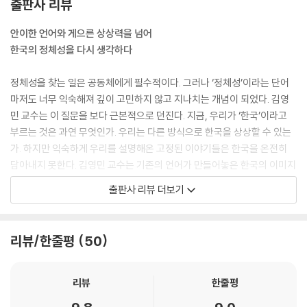
출판사 리뷰
안이한 언어와 게으른 상상력을 넘어
한국의 정체성을 다시 생각하다
정체성을 찾는 일은 공동체에게 필수적이다. 그러나 ‘정체성’이라는 단어
마저도 너무 익숙해져 깊이 고민하지 않고 지나치는 개념이 되었다. 김영
민 교수는 이 질문을 보다 근본적으로 던진다. 지금, 우리가 ‘한국’이라고
부르는 것은 과연 무엇인가. 우리는 다른 방식으로 한국을 상상할 수 있는
가. 하지만 익숙하게 우리를 설명해온 고정된 이야기들은 한국을 온전히
담아내지 못한다. 김영민 교수는 기존의 언어가 만들어놓은 한국의 이미지
를 해체하고, 그 틈에서 새로운 시대를 위한 한국의 정체성을 재구성한다.
출판사 리뷰 더보기
그는 책에서 홍익인간부터 계엄의 밤까지, 역사의 거대한 흐름 속에서 변
화한 한국을 돌아보고, 우리가 당연하게 여기고 질문조차 하지 않는 개념
들을 흔들고 새롭게 세운다. 단군신화의 낡은 관점을 갱신하고, 식민 체험
리뷰/한줄평
50
의 복잡성을 재조명하며, 미시적 독립운동의 존재를 새롭게 이야기한다.
나아가 한국의 시민사회와 대학의 의미를 다시 묻고, 청년과 어른을 바라
보는 관점을 전환할 것을 제안한다.
리뷰
한줄평