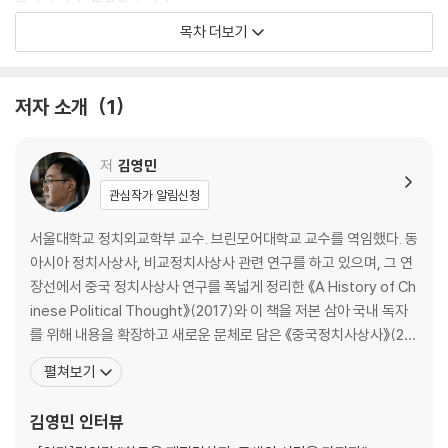
한국의 임금: 왕의 두 신체
목차 더보기
한국의 불교: 역사 속의 불교
한국의 정치공동체: 성군은 없다
한국의 보편과 특수: 천주당에 가서 그림을 보다
저자 소개
1
한국의 유사종교: 유교랜드
한국의 노비: 노비랜드
한국의 독립운동: 미시적 독립투쟁을 찾아서
저
김영민
한국의 식민 체험: 침탈, 동화, 정체성
관심작가 알림신청
한국의 정치신학: 님의 침묵
서울대학교 정치외교학부 교수. 브린모어대학교 교수를 역임했다. 동
2부 한국의 현재
아시아 정치사상사, 비교정치사상사 관련 연구를 하고 있으며, 그 연
장선에서 중국 정치사상사 연구를 폭넓게 정리한 《A History of Ch
한국의 군사정권: 〈서울의 봄〉과 쿠데타
inese Political Thought》(2017)와 이 책을 저본 삼아 국내 독자
한국의 민주주의: 소년이 온다
를 위해 내용을 확장하고 새로운 문체로 담은 《중국정치사상사》(20
한국의 혁명: 혁명을 끝내는 법
21)를 출간했다. 산문집으로 《아침에는 죽음을 생각하는 것이 좋다》
펼쳐보기
한국의 시민사회: 시민사회의 자율성을 찾아서
(2018), 《우리가 간신히 희망할 수 있는 것》(2019), 《공부란 무엇인
한국의 근대화: 이것이 한국의 근대화다
가》(2020), 《인간으로 사는 일은 하나의 문제입니다》(2021), 《인
김영민
인터뷰
한국의 대학: 자유의 궤적
생의