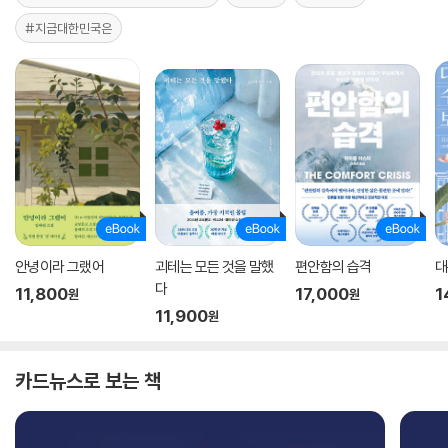
#지금대한민국은
안녕이라 그랬어
괴테는 모든 것을 말했
편안함의 습격
대
다
11,800
17,000
1
원
원
11,900
원
카드뉴스로 보는 책