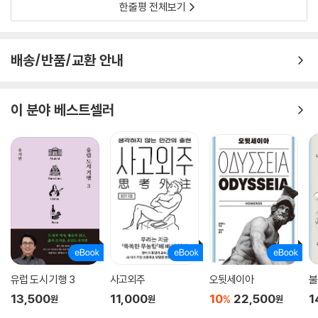
한줄평 전체보기
배송/반품/교환 안내
이 분야 베스트셀러
유럽 도시 기행 3
사고외주
오뒷세이아
불
13,500
11,000
10
22,500
1
%
원
원
원