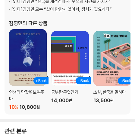
한국의 청년: 그냥 이렇게 살다가 죽을 것인가
[읽다]
김영민 “한국을 재점검하자, 모색의 시간을 가지자“
한국의 어른: 환멸에 맞서는 안티테제
[읽다]
김영민 교수 “삶이 만만치 않아서, 정치가 필요하다”
한국의 이민: 테세우스의 배는 어디에
한국의 사진: 한국 주제의 전시에 가다
김영민
의 다른 상품
한국의 건축: 자유의 여신상을 보다
3부 한국의 미래
한국의 소원: 누군가의 소원을 본다는 것은
한국의 기회: 어떤 행동이 발생하기 위해서는
한국의 개혁: 지금과 다른 삶이 합리적이라 느껴질 때
한국의 선택지: 주어진 선택지에 갇히지 말기를 기원한다
한국의 새 이름: 그것은 구성된 것이다
인생의 단맛을 보여주
공부란 무엇인가
소설, 한국을 말하다
한국의 기적: 기적이란 무엇인가
마
14,000
13,500
원
원
한국의 보수: 〈그랜 토리노〉를 권한다
10
10,800
%
원
한국의 멸망: 공동체의 생멸을 생각한다
에필로그: 고통을 사랑하십니까
관련 분류