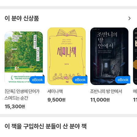
이 분야 신상품
[단독] 인생에 단어가
세미나책
조반니의 방 안에서
에
스며드는 순간
9,500
11,000
1
원
원
15,300
원
이 책을 구입하신 분들이 산 분야 책