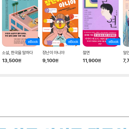
소설, 한국을 말하다
장난이 아니야
절연
일
13,500
9,100
11,900
7,
원
원
원