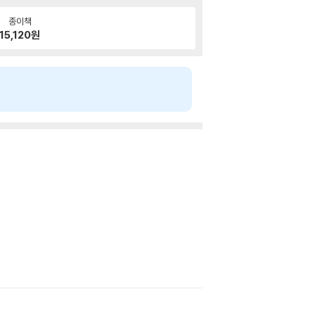
종이책
15,120
원