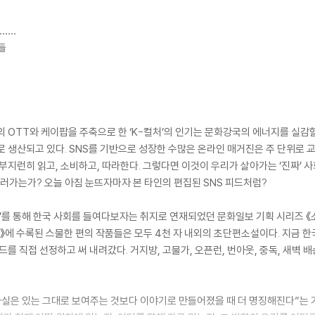
송……
들
 OTT와 케이팝을 주축으로 한 ‘K-컬처’의 인기는 문화강국의 에너지를 실감할
로 생산되고 있다. SNS를 기반으로 성장한 수많은 온라인 매거진은 주 단위로 
부지런히 읽고, 소비하고, 따라한다. 그렇다면 이것이 우리가 살아가는 ‘진짜’ 
러가는가? 오늘 아침 눈뜨자마자 본 타인의 편집된 SNS 피드처럼?
기’를 통해 한국 사회를 들여다보자는 취지로 연재되었던 문화일보 기획 시리즈 《
》에 수록된 스물한 편의 작품들은 모두 4천 자 내외의 초단편소설이다. 지금 
드를 직접 선정하고 써 내려갔다. 거지방, 고물가, 오픈런, 번아웃, 중독, 새벽
사실은 있는 그대로 보여주는 것보다 이야기로 만들어졌을 때 더 명징해진다”는 기