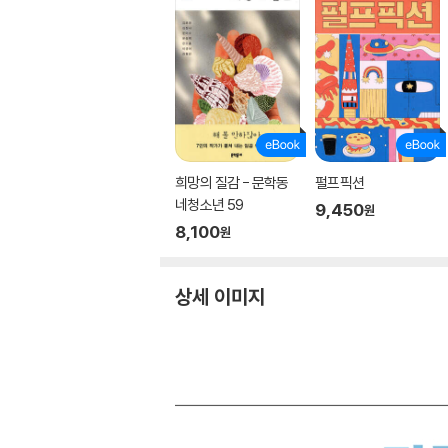
희망의 질감 - 문학동
펄프픽션
네청소년 59
9,450
원
8,100
원
상세 이미지