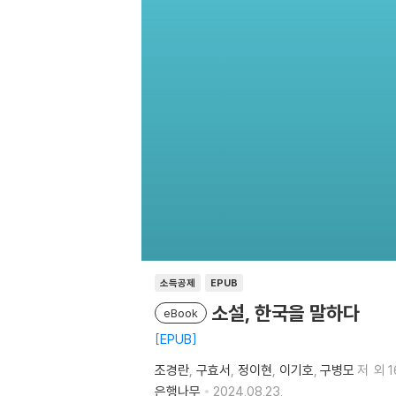
소득공제
EPUB
소설, 한국을 말하다
eBook
EPUB
조경란
구효서
정이현
이기호
구병모
저
외 
은행나무
2024.08.23.