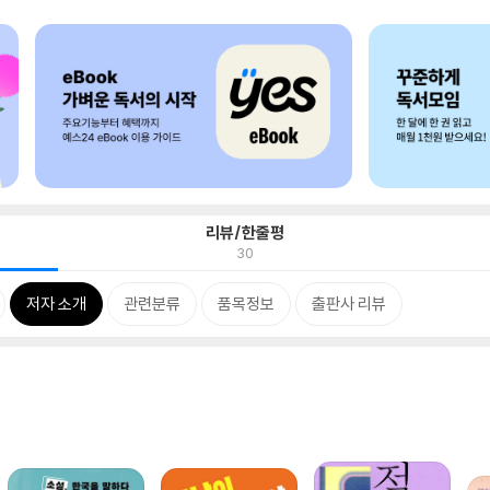
리뷰/한줄평
30
저자 소개
관련분류
품목정보
출판사 리뷰