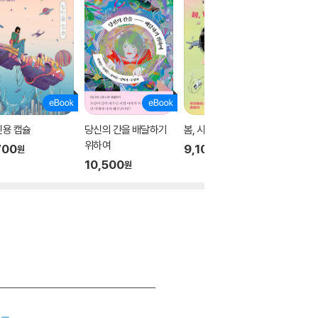
인용 캡슐
당신의 간을 배달하기
봄, 시작하는 마음
어느 노
위하여
700
9,100
10,36
원
원
10,500
원