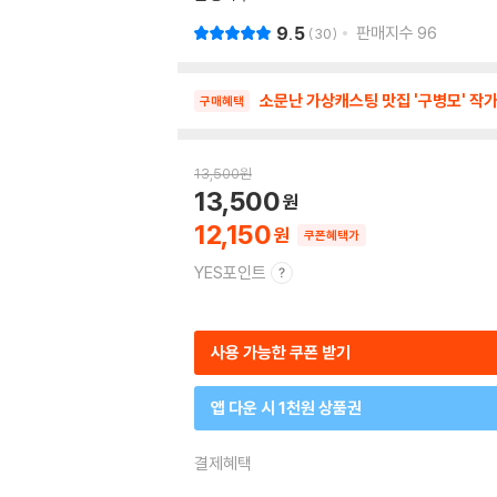
9.5
판매지수
96
30
소문난 가상캐스팅 맛집 '구병모' 작
구매혜택
13,500
원
13,500
12,150
쿠폰혜택가
YES포인트
사용 가능한 쿠폰 받기
앱 다운 시 1천원 상품권
결제혜택