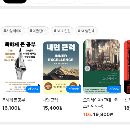
#사랑의의미
#더울땐SF
#SF소설집
#SF땡길때
독하게 돈 공부
내면 근력
오디세이아 (고대 그리
신 
스어 완역본)
16,100
15,400
18
원
원
10
19,800
%
원