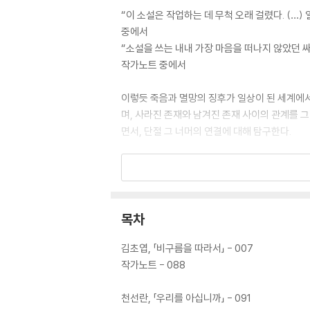
“이 소설은 작업하는 데 무척 오래 걸렸다. (…
중에서
“소설을 쓰는 내내 가장 마음을 떠나지 않았던 
작가노트 중에서
이렇듯 죽음과 멸망의 징후가 일상이 된 세계에
며, 사라진 존재와 남겨진 존재 사이의 관계를 그
면서, 단절 그 너머의 연결에 대해 탐구한다.
첫 번째 작품 김초엽의 「비구름을 따라서」는 죽
실 세계에는 존재하지 않는 물건들과 단서들을 
에서 각자 죽은 이와 함께한 기억이 드러나고, 
목차
두 번째 작품 천선란의 「우리를 아십니까」는 존
사태 이후의 세계에서 화자는 정신을 간신히 붙든
김초엽, 「비구름을 따라서」 - 007
된 과거의 기억과 좀비의 몸에서 받아들이는 모호
작가노트 - 088
세 번째 작품 김혜윤의 「오름의 말들」은 낯선 
천선란, 「우리를 아십니까」 - 091