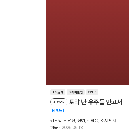
소득공제
크레마클럽
EPUB
토막 난 우주를 안고서
eBook
EPUB
김초엽
천선란
청예
김혜윤
조서월
저
허블
2025.06.18.