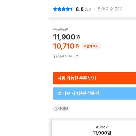
8.8
판매지수
744
80
11,900
원
11,900
10,710
쿠폰혜택가
YES포인트
사용 가능한 쿠폰 받기
앱 다운 시 1천원 상품권
결제혜택
eBook
11,900
원