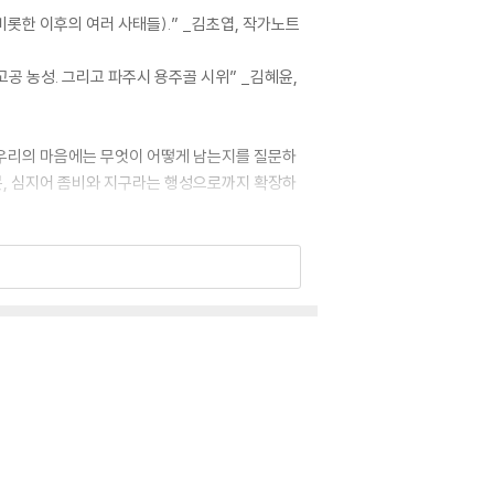
비롯한 이후의 여러 사태들).” _김초엽, 작가노트
공 농성. 그리고 파주시 용주골 시위” _김혜윤,
 우리의 마음에는 무엇이 어떻게 남는지를 질문하
로봇, 심지어 좀비와 지구라는 행성으로까지 확장하
기억과 마음 때문에 초대장을 따라간 이들은, 현
하고 추론한다. 초대장의 진위를 파악하려는 과정
 된다.
비도 아닌 존재가 되어버린 화자의 이야기다. 좀비
임에 대해 생각한다. 좀비의 뇌에서 발생하는 훼손
한다.
 이야기다. 오름을 이용하려는 세력의 총구가 밀어