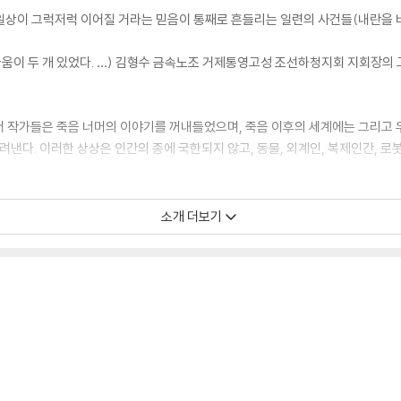
) 일상이 그럭저럭 이어질 거라는 믿음이 통째로 흔들리는 일련의 사건들(내란을 
싸움이 두 개 있었다. …) 김형수 금속노조 거제통영고성 조선하청지회 지회장의 고
서 작가들은 죽음 너머의 이야기를 꺼내들었으며, 죽음 이후의 세계에는 그리고
려낸다. 이러한 상상은 인간의 종에 국한되지 않고, 동물, 외계인, 복제인간, 
은 룸메이트가 보내온 추모식 초대장에서 시작된다. 오직 죽은 이에 대한 소중한 
소개 더보기
통해 그가 죽은 것이 아니라 다른 세계로 건너갔을지도 모른다는 가능성을 상상
그 기억들이 재조립되면서 남겨진 이들은 감당하기 어려운 진실과 마음에 도달하게
엄사를 택할 만큼 고통스러운 병에 걸렸지만, 좀비에게 물리는 바람에 인간도 좀
 채, 좀비가 되어버린 아내와 함께 떠돌며 ‘인간 이후’에도 지속되는 사랑과 책
한 감각이 뒤섞인 상황 속에서도, 화자는 아내의 손을 놓지 않기 위해 고군분투
방식으로 감정을 표현하는 외계 생명체 ‘오름’들과의 소통을 시도하는 연구자들의