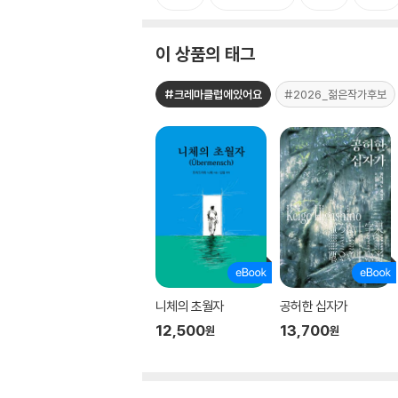
이 상품의 태그
#크레마클럽에있어요
#2026_젊은작가후보
니체의 초월자
공허한 십자가
12,500
13,700
원
원