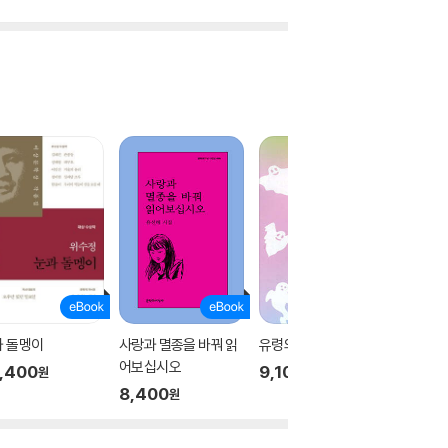
과 돌멩이
사랑과 멸종을 바꿔 읽
유령의 마음으로
두 사람
어보십시오
,400
9,100
11,80
원
원
8,400
원