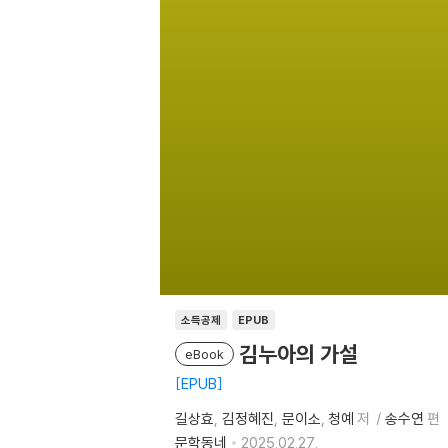
소득공제
EPUB
김누아의 가설
eBook
EPUB
길상효
김정혜진
문이소
청예
저
송수연
편
문학동네
2025.02.27.