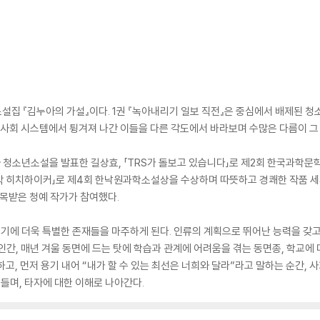
SF 소설집 『김누아의 가설』이다. 1권 『녹아내리기 일보 직전』은 중심에서 배제된
역시 사회 시스템에서 튕겨져 나간 이들을 다른 각도에서 바라보며 수많은 다름이 
 청소년소설을 발표한 길상효, 「TRS가 돌보고 있습니다」로 제2회 한국과학문
막 히치하이커」로 제4회 한낙원과학소설상을 수상하며 따뜻하고 경쾌한 작품 세계
주목받은 청예 작가가 참여했다.
렇기에 더욱 특별한 존재들을 마주하게 된다. 인류의 계획으로 뛰어난 능력을 갖고
간, 매년 겨울 동면에 드는 탓에 학습과 관계에 어려움을 겪는 동면종, 학교에 다
고, 먼저 용기 내어 “내가 할 수 있는 최선은 너희와 달라”라고 말하는 순간,
흔들며, 타자에 대한 이해로 나아간다.