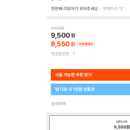
첫번째 리뷰어가 되어주세요
판매지수
12
9,500
원
9,500
8,550
쿠폰혜택가
YES포인트
사용 가능한 쿠폰 받기
앱 다운 시 1천원 상품권
결제혜택
eBook
9,500
원