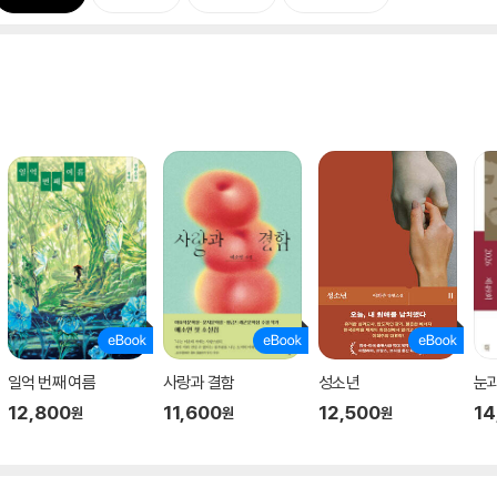
일억 번째 여름
사랑과 결함
성소년
눈
12,800
11,600
12,500
14
원
원
원