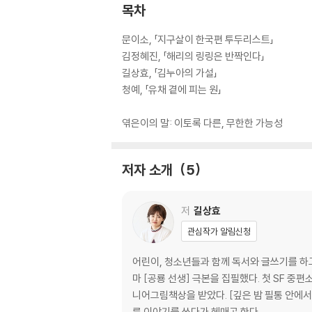
목차
문이소, 「지구살이 한국편 투두리스트」
김정혜진, 「해리의 링링은 반짝인다」
길상효, 「김누아의 가설」
청예, 「유채 곁에 피는 원」
엮은이의 말: 이토록 다른, 무한한 가능성
저자 소개
5
저
길상효
관심작가 알림신청
어린이, 청소년들과 함께 독서와 글쓰기를 하고
마 [공룡 선생] 극본을 집필했다. 첫 SF 중
니어그림책상을 받았다. [깊은 밤 필통 안에서]
른 이야기를 쓰다가 헤매곤 한다.