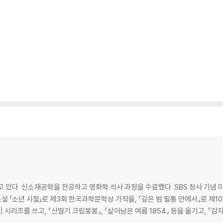
 있다. 신소재공학을 전공하고 영화학 석사 과정을 수료했다. SBS 창사 기념
편소설 「소년 시절」로 제3회 한국과학문학상 가작을, 『깊은 밤 필통 안에서』로 제
 시리즈를 쓰고, 『산딸기 크림봉봉』, 『살아남은 여름 1854』 등을 옮기고, 『감