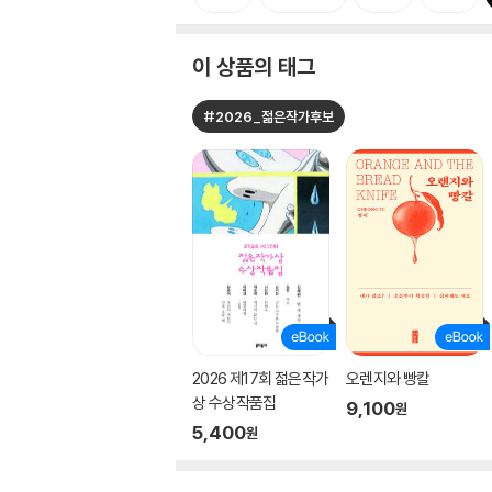
이 상품의 태그
#2026_젊은작가후보
2026 제17회 젊은작가
오렌지와 빵칼
상 수상작품집
9,100
원
5,400
원