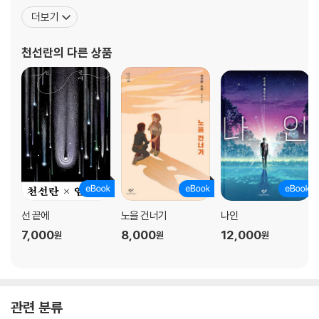
더보기
천선란
의 다른 상품
선 끝에
노을 건너기
나인
7,000
8,000
12,000
원
원
원
관련 분류