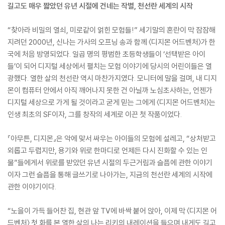
길고도 매우 짧았던 유년 시절에 건네는 작별, 천선란 세계의 시작
“찾아라 비밀의 열쇠, 미로같이 얽힌 모험들!” 세기말의 혼란이 막 잠잠해
지려던 2000년, 신나는 가사의 오프닝 송과 함께 〈디지몬 어드벤처〉가 한
국에 처음 방영되었다. 일곱 명의 평범한 초등학생들이 ‘선택받은 아이
들’이 되어 디지털 세상에서 펼치는 모험 이야기에 당시의 어린이들은 열
광했다. 열한 살의 천선란 역시 마찬가지였다. 모니터에 말을 걸며, 내 디지
몬이 컴퓨터 안에서 아직 깨어나지 못한 건 아닐까 노심초사하는, 언젠가
디지털 세상으로 가게 될 것이라고 굳게 믿는 그에게 〈디지몬 어드벤처〉는
인생 최초의 SF이자, 그를 창작의 세계로 이끈 첫 작품이었다.
『아무튼, 디지몬』은 악에 맞서 싸우는 아이들의 모험에 설레고, “상처받고
외롭고 두렵지만, 용기와 위로 한마디로 언제든 다시 진화할 수 있는 인
물”들에게서 위로를 받았던 유년 시절의 두근거림과 슬픔에 관한 이야기
이자 그런 슬픔을 통해 글쓰기로 나아가는, 지금의 천선란 세계의 시작에
관한 이야기이다.
“노을이 가득 들어찬 집, 현관 앞 TV에 바싹 붙어 앉아, 이제 막 〈디지몬 어
드벤처〉 첫 화를 본 열한 살의 나는 리키의 내레이션을 들으며 내게도 길고