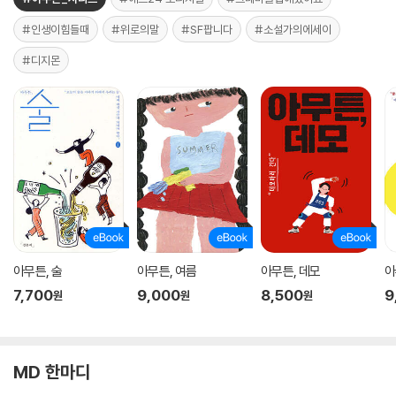
#인생이힘들때
#위로의말
#SF팝니다
#소설가의에세이
#디지몬
아무튼, 술
아무튼, 여름
아무튼, 데모
아
7,700
9,000
8,500
9
원
원
원
MD 한마디