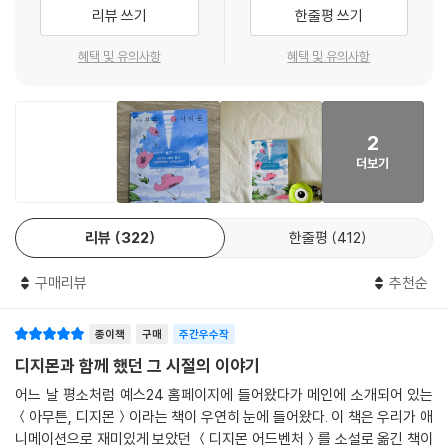
리뷰 쓰기
한줄평 쓰기
나는 디지몬의 진화 형태가 정해져 있지 않다는 것도, 그 진화가 완전한 성
“내가 내 재능을 처음 느낀 건 열두 살 때이다. 우선 이 이야기를 하기 전에
장이 아니라는 점도 좋다. 디지몬은 언제든, 어떤 형태로든 진화할 수 있고
우리는 재능이란 단어를 덜 비범하게 여길 필요가 있다고 말하고 싶다. 사
혜택 및 유의사항
혜택 및 유의사항
다시 돌아온다. 잘못 진화하면 다시 진화하면 된다. 스스로가 마음에 들지
회에서는 재능에 천재성을 부여하지만 화려한 껍질을 벗긴 재능이란 어느
않거나 무언가 그릇된 것처럼 느껴지면 나는 이 문장을 자주 상기한다. ‘괜
날 갑자기, 누가 시키지 않았음에도, 불현듯 그것을 ‘계속하게 되는 힘’에
찮아, 다시 진화하면 돼.’
다름 아니다. 시킨 이가 없는데 내가 그 행위를 계속하고 있다? 그렇다면
--- p.46
2
그것에 재능이 있다고 봐도 좋다. 내게 그것은 이야기였다. 망상이라 해도
더보기
좋을 법한, 글쓰기로 정형화되기 이전의 더 날것의 이야기.”
그날 밤 잊고 있던 〈디지몬 어드벤처〉를 1화부터 다시 보았다. 그 세계가 여
전히 그곳에 있음에, 모니터 너머에 나처럼 답답해하는 고래가 갇혀 있음
“여기 엄마가 있다. 엄마는 꼭 신인류 같고, 외계인 같고, 처음 만난 디지몬
에 어떤 위로를 느꼈다. 그럼, 조금만 더 믿어볼까. 나도 아직 디지털 세계
리뷰
322
한줄평
412
같다.”
로 갈 수 있다고. 내게도 선택받을 기회가 남아 있다고. 내게 주어진 문장이
아직 뭔지 모르니까, 살다 보면 알게 될지도 모르니까 조금만 더 기다려볼
구매리뷰
추천순
스물한 살, 엄마가 뇌출혈로 갑자기 쓰러졌다. 큰 수술을 받아 중환자실에
까…. 십대의 끝자락에서, 나는 다시 한번 디지털 세계를 꿈꿨다.
머물던 엄마를 며칠 만에 다시 만난 작가는 엄마가 “낯선 행성에 떨어진 디
--- pp.53-54
종이책
구매
주간우수작
지몬” 같은 얼굴로 자신을 봤다고 기억한다. “세상과 홀로 싸우다 모든 데
이터를 소진해 유아기로 돌아간, 나의 나이 많고 어린 디지몬.” 십대 후반
디지몬과 함께 했던 그 시절의 이야기
그때 친구가 해준 말은 여태껏 내가 뼈에 새기고 있는 삶의 이정표 중 하나
까지 디지몬이 나타나기를 바랐던 그에게 지키고 돌보고 함께 성장해야 할
어느 날 평소처럼 예스24 홈페이지에 들어왔다가 메인에 소개되어 있는
다. 모두가 모든 것을 완벽하게 준비하고 시작하지 않는다. 우리는 아무 준
디지몬이 생긴 것이다. 하지만 돌봄의 현실은 무섭다. “그렇게 스물한 살에
＜아무튼, 디지몬＞이라는 책이 우연히 눈에 들어왔다. 이 책은 우리가 애
비 없이 피아노 건반을 누르고, 어쩌다 크레파스로 그림을 그리고, 규칙도
서 스물여섯 살이 되었다. 내 안에 아무것도 없었다. 빛날 문장이 없었다.
니메이션으로 재미있게 보았던 ＜디지몬 어드벤처＞를 소설로 옮긴 책이