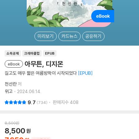
미리보기
카드뉴스
공유하기
소득공제
크레마클럽
EPUB
아무튼, 디지몬
eBook
길고도 매우 짧은 여름방학이 시작되었다
EPUB
천선란
저
위고
2024.06.14.
9.7
판매지수
408
734
8,500
원
8,500