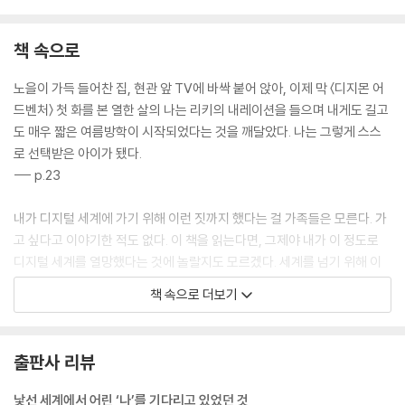
책 속으로
노을이 가득 들어찬 집, 현관 앞 TV에 바싹 붙어 앉아, 이제 막 〈디지몬 어
드벤처〉 첫 화를 본 열한 살의 나는 리키의 내레이션을 들으며 내게도 길고
도 매우 짧은 여름방학이 시작되었다는 것을 깨달았다. 나는 그렇게 스스
로 선택받은 아이가 됐다.
--- p.23
내가 디지털 세계에 가기 위해 이런 짓까지 했다는 걸 가족들은 모른다. 가
고 싶다고 이야기한 적도 없다. 이 책을 읽는다면, 그제야 내가 이 정도로
디지털 세계를 열망했다는 것에 놀랄지도 모르겠다. 세계를 넘기 위해 이
렇게까지 은밀하게 시도한 데에는 다 이유가 있었다. 혼자 그곳에 가고 싶
책 속으로 더보기
었다. 아주 훌쩍, 창호지에 구멍을 뚫듯 폭, 세상을 빠져나가고 싶었다. 흔
적도 없이. 이제 와 생각해보면 그때 나는 외로움에 대한 복수를 하고 싶었
던 것 같다.
출판사 리뷰
--- p.25
낯선 세계에서 어린 ‘나’를 기다리고 있었던 것