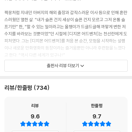
내가 기억하는 내 유년의 모습이란 이런 장면들이다. 올챙이 가득한 저수
지를 뚫어져라 보던 것. 나를 찾는 사람이 아무도 없어 벽돌 사이로 풀이 무
짝꿍처럼 지내던 아버지의 해외 출장과 갑작스러운 이사 등으로 인해 혼란
성하던 어린이 안전교육용 가짜 도로에 서서 켜지지 않는 신호등을 하염없
스러웠던 열한 살. “내가 슬픈 건지 세상이 슬픈 건지 모르고 그저 온통 슬
이 기다리던 것. 경기가 없는 텅 빈 실내 배드민턴장 관객석에 앉아 있던
프기만” 한, “할 수 있는 일이라고는 올챙이가 드글드글해 까맣게 변한 저
것. 실내체육관 외벽에 설치된 암벽 등반장에서 겨우 돌 하나 밟고 올라가
수지를 바라보는 것뿐이었”던 시절에 [디지몬 어드벤처]는 천선란에게 도
버티던 것. 사시사철 추운 집 계단 앞에 앉아 있던 것. 거실 끄트머리에 놓
피처였다. 그는 [디지몬 어드벤처]를 처음 본 순간, 모험을 시작하는 설렘
인 식탁에 앉아 무언가를 먹던 것. 그리고 붉은 거실에서 TV를 보던 것. 그
이나 새로운 만화영화의 등장이라는 즐거움뿐만 아니라 후련함을 느꼈다
렇게 줄곧 혼자였던 것.
고 한다. “역시 다른 세계가 있구나!”
--- p.30
출판사 리뷰 더보기
[디지몬 어드벤처]를 알게 되면서 작가는 디지털 세계로 가기를 간절히 바
아구몬과 함께여도 재미있겠고, 파닥몬도 정말 귀엽고, 피요몬도 멋있지
랐다. “혼자 그곳에 가고 싶었다. 아주 훌쩍, 창호지에 구멍을 뚫듯 폭, 세상
만 그래도 나는 외로운 매튜 곁에 있어주는, 다그치지 않고 그 외로움에 함
을 빠져나가고 싶었다. 흔적도 없이. 이제 와 생각해보면 그때 나는 외로움
리뷰/한줄평
734
께 파묻혀주는 파피몬이 좋았다. 내게도 파피몬이 있었으면 좋겠다고 생각
에 대한 복수를 하고 싶었던 것 같다.” 『아무튼, 디지몬』은 유년의 답답함
했다. 혼자 있는 순간마다 파피몬이, 혹은 내 디지몬이 옆에 있다고 상상했
과 쓸쓸함을 헤쳐가는 힘에 관한 이야기다. 그리고 작가에게 그 힘은 다름
다. 돌이켜 생각해보면 순수한 상상과 정신병적 망상의 경계에 머물렀던
아닌 다른 세계를, 이야기를 상상하는 것이었다. 그렇게 그는 계속해서 다
리뷰
한줄평
것 같다. 그래도 디지털 세계는, 이 세계와 또 다른 차원의 세계는 외로운
른 세계를 상상해냈다. 그 재능은 때로 작가를 현실 세계로부터 멀어지게
9.6
9.7
나에게 큰 위로였다.
했지만, 그 덕에 마주친 아름다운 세계는 지금의 천선란 세계를 만든 이야
--- p.34
기의 불씨가 되었다.