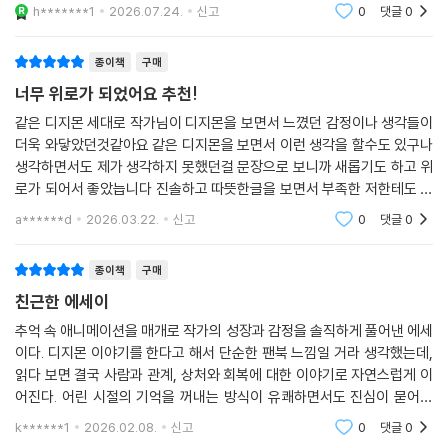
h*******1
2026.07.24.
신고
0
댓글
0
간에 작별 인사도 없이 이루어진다. 어린 시절의 소중한 순간들이 마지막
으로 찾아온 때를 어른이 된 우리가 기억하지 못하는 것처럼, 그리고 그 순
종이책
구매
간이 다시는 오지 않는 것처럼.
너무 위로가 되었어요 추천!
『아무튼, 디지몬』은 그런 이별에 관한 글이다. 현실 세계의 디지몬, 즉 힘을
같은 디지몬 세대로 작가님이 디지몬을 보면서 느꼈던 감정이나 생각들이
모두 소진해 유아기로 되돌아간 디지몬처럼 어린아이가 되어버린 엄마를
더욱 와닿았던것같아요 같은 디지몬을 보면서 이런 생각을 할수도 있구나
돌보기 위해 자신의 첫 번째 도피처이자 “나를 살게 했던 디지털 세계”와
생각하면서도 제가 생각하지 못했던걸 문장으로 보니까 새롭기도 하고 위
이별하는 이야기이자, ‘디지몬 세대’가 어린 시절에 건네는 작별 인사가 되
로가 되어서 좋았늡니다 진솔하고 따뜻한글을 보면서 부족한 저한테도 용
어줄 것이다.
기가 되었어요 잘못 진화해도 다시 진화할수있다!
a******d
2026.03.22.
신고
0
댓글
0
“아무렇지 않은 척 웃지만 내가 두고 온 세계가 있다는 생각, 더는 갈 수 없
종이책
구매
다는 생각이 들면 마음이 하염없이 가라앉는다. 하지만 내 마음의 음각은
친근한 에세이
반대쪽에서 볼 때 양각일 것이고 나는 그 활자를 목판 삼아 글을 쓴다. 내가
꿈꾸며 자라왔던 세계에 대한 그리움을 소설로 쓴다.”
추억 속 애니메이션을 매개로 작가의 성장과 감정을 솔직하게 풀어낸 에세
이다. 디지몬 이야기를 한다고 해서 단순한 팬북 느낌일 거라 생각했는데,
읽다 보면 결국 사람과 관계, 상처와 회복에 대한 이야기로 자연스럽게 이
어진다. 어린 시절의 기억을 꺼내는 방식이 유쾌하면서도 진심이 묻어나
서, 같은 세대를 지나온 독자라면 특히 공감이 크다. 무엇보다 좋아하는 것
k******1
2026.02.08.
신고
0
댓글
0
을 오래 붙잡고