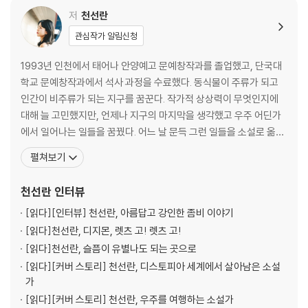
저
천선란
관심작가 알림신청
1993년 인천에서 태어나 안양예고 문예창작과를 졸업했고, 단국대
학교 문예창작과에서 석사 과정을 수료했다. 동식물이 주류가 되고
인간이 비주류가 되는 지구를 꿈꾼다. 작가적 상상력이 무엇인지에
대해 늘 고민했지만, 언제나 지구의 마지막을 생각했고 우주 어딘가
에서 일어나는 일들을 꿈꿨다. 어느 날 문득 그런 일들을 소설로 옮겨
놔야겠다고 생각했다. 대부분의 시간 늘 상상하고, 늘 무언가를 쓰고
펼쳐보기
있다. 2019년 장편소설 『무너진 다리』를 발표하며 작품활동을 시작
했다. 소설집 『어떤 물질의 사랑』 『노랜드』, 장편소설 『천 개의 파랑』
천선란
인터뷰
『밤에 찾아오는 구원자』 『나인』, 중편소설 『랑
[읽다]
[인터뷰] 천선란, 아름답고 강인한 좀비 이야기
[읽다]
천선란, 디지몬, 렛츠 고! 렛츠 고!
[읽다]
천선란, 슬픔이 유별나도 되는 곳으로
[읽다]
[커버 스토리] 천선란, 디스토피아 세계에서 살아남은 소설
가
[읽다]
[커버 스토리] 천선란, 우주를 여행하는 소설가