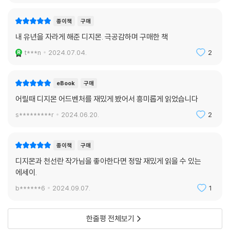
종이책
구매
내 유년을 자라게 해준 디지몬. 극공감하며 구매한 책
t***n
2024.07.04.
2
eBook
구매
어릴때 디지몬 어드벤처를 재밌게 봤어서 흥미롭게 읽었습니다
s*********r
2024.06.20.
2
종이책
구매
디지몬과 천선란 작가님을 좋아한다면 정말 재밌게 읽을 수 있는
에세이.
b******6
2024.09.07.
1
한줄평 전체보기