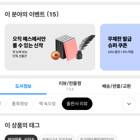
이 분야의 이벤트
15
리뷰/한줄평
도서정보
배송/반품/교환
734
류
품목정보
책 속으로
출판사 리뷰
이 상품의 태그
#아무튼_시리즈
#예스24 오리지널
#크레마클럽에있어요