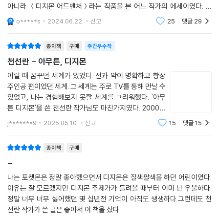
모른 채 축구공을 찬다. 어떤 일을 시작할 때, 우리는 그것의 정체를 전부
세계는 평면적이고 무채색이었다.” 자신 안의 모든 이야기가 다 사라졌고,
아니라 ＜디지몬 어드벤처＞라는 작품을 본 어느 작가의 에세이였다. 그
알고 하지 않는다. 희끄무레한 빛, 크기를 알 수 없는 그림자, 그런 것을 더
다른 차원으로 넘나들 수 있었던 문이 모조리 닫혔던 시절. 아무것도 쓸 수
디지몬을 소재로 작가가 어떤 이야기를 풀어냈을지 궁금했다. 한동안 에
o*****s
2024.06.22.
신고
25
댓글
29
듬으며 나아간다. 공부는 더 자세히 알기 위한 후속 단계이지, 출발점에서
세이를 읽지 않
없었던 시절. 하지만 문은 다른 곳에서 열린다. 『아무튼, 디지몬』은 (사라
부터 이고 가야 할 건 아니란 말이다. 친구의 말처럼 나는 상상을 하고, 글
진) 엄마와 함께 (다시) 성장해가는 이야기다. 작가는 원인 불명의 치매를
종이책
구매
주간우수작
쓰기의 도구인 글자를 알고 있다. 그럼 쓰면 된다.
앓고 있는 엄마와 마주하면서 또 다른 삶의 이유를, “이상하리만치 존재 이
--- p.65
천선란 - 아무튼, 디지몬
유를 절실하게 찾던 소녀가 드디어 이유를 찾”는다.
어릴 때 꿈꾸던 세계가 있었다. 선과 악이 명확하고 항상
어디 가지 않을 거라는 말 대신 나도 엄마를 단단히 끌어안는다. 미안했다
주인공 편이었던 세계. 그 세계는 주로 TV를 통해 만날 수
“여기 엄마가 있다. 언제나 늘 조금만 더 살아보자고 말하던, 딸이 힘들어
는 말 대신 사랑한다고 말한다. 그것이 우리가 서로를 확인하는 방법이다.
있었고, 나는 경험해보지 못할 세계를 그리워했다. '아무
보이면 새벽에도 차에 태워 바다를 보러 가던 엄마가 여기에 있다. 현실에
튼 디지몬'을 쓴 천선란 작가님도 마찬가지였다. 2000년
--- p.100
발을 딛고 엄마를 본다. 엄마는 꼭 신인류 같고, 외계인 같고, 처음 만난 디
에 방영된 디지몬 어드벤처는 일곱 명의 선택받은 아이들
지몬 같다.”
j*******9
2025.05.10.
신고
15
댓글
15
이 디지털 세상, 즉 디지몬들이 있는 세계로 차원이동하며
시작된다. 특별히 선택받았다는 아
“유년과는 작별 인사 없이 헤어지잖아, 떠나간 줄도 모르게”
종이책
구매
-
[디지몬 어드벤처] 극장판의 마지막 장면은 ‘디지몬 세대’에 두고두고 회
나는 포켓몬은 정말 좋아했으면서 디지몬은 질색팔색을 하던 어린이였다.
자된다. 어른이 되어버린 선택받은 아이들과 디지몬들이, 마지막으로 힘을
이유는 잘 모르겠지만 디지몬 주제가가 들려올 때부터 이미 난 우울하다.
합쳐 악을 물리친 후 끝내 이별하는 이야기가 담겨 있기 때문이다. 모든 임
정말 너무 너무 싫어했던 몇 십년전 기억이 아직도 생생하다.그런데도 천
무를 완수하고 아이들이 ‘어른’이 되면 디지털 세계에서의 영원한 추방, 즉
선란 작가가 쓴 글은 좋아서 이 책을 샀다.
디지몬 친구들과의 영원한 이별이 찾아온다. 이 이별은 준비되지 않은 순