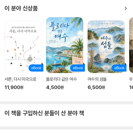
이 분야 신상품
서른, 다시 미국으로
플로리다 같은 여수
여수의 섬들
우
11,900
4,500
6,500
1
원
원
원
이 책을 구입하신 분들이 산 분야 책