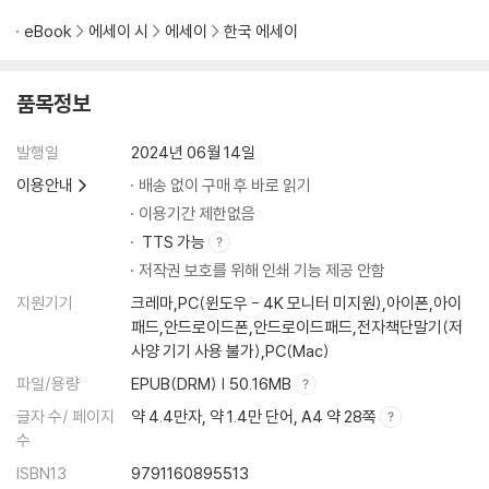
eBook
에세이 시
에세이
한국 에세이
품목정보
발행일
2024년 06월 14일
이용안내
배송 없이 구매 후 바로 읽기
이용기간 제한없음
TTS 가능
저작권 보호를 위해 인쇄 기능 제공 안함
지원기기
크레마,PC(윈도우 - 4K 모니터 미지원),아이폰,아이
패드,안드로이드폰,안드로이드패드,전자책단말기(저
사양 기기 사용 불가),PC(Mac)
파일/용량
EPUB(DRM) | 50.16MB
글자 수/ 페이지
약 4.4만자, 약 1.4만 단어, A4 약 28쪽
수
ISBN13
9791160895513