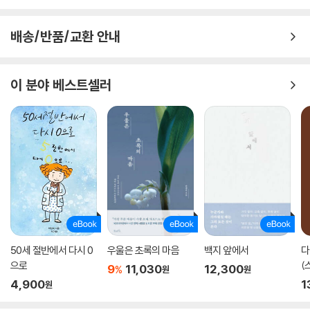
배송/반품/교환 안내
이 분야 베스트셀러
50세 절반에서 다시 0
우울은 초록의 마음
백지 앞에서
다
으로
(
9
11,030
12,300
%
원
원
4,900
1
원