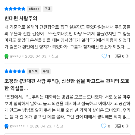
주의』의 인물들을 살게 하는 듯하다. 사람과 사람 사이에 조심스럽고 간절
eBook
구매
히 관심을 기울이는 ‘주의’가 필요하다는 진실을 조경란은 그려내는 것이
빈대편 사람주의
다.
내 기준으로 올해의 단편집으로 꼽고 싶을만큼 좋았다읽는내내 주인공들
“삶의 가운데가 아니라
의 우울과 진한 감정이 고스란히내것인 마냥 느껴져 힘들었지만 그 힘듦
늘 가장자리를 걷고 있었다는 걸 깨달을 때
마저도 좋았다.은천을 읽을 때는 영서였다가 일러두기에선 미용이 되었다
가 검은개 흰말에선 양지가 되었다가 그들과 절차에선 종소가 되었다. 단
사람은 자신을 한번 돌아보게 된다.”
편들의 주인공들이 연결되어 있었고 여러번 나오는 경우가 많아 연작소설
a***6
2026.04.03.
신고
1
댓글
0
의 느낌을 받았다. 단
『반대편 사람 주의』에 등장하는 인물들의 또다른 공통점은 자신의 삶이 왜
이렇게 되었는지, 누가 이렇게 만들었는지 돌아본다는 것이다. 고작 살아
종이책
구매
가는 일이, 생활을 꾸리는 것이 녹록지 않기 때문이다. 「일러두기」의 ‘미
조경란 《반대편 사람 주의》, 신산한 삶을 파고드는 관계의 모호
용’은 평생 머릿속에 찌꺼기같이 껴 있는 끔찍한 기억을 해결하기 위해 자
한 역설들...
신을 괴롭혔던 선생님을 찾아가기로 결심한다. 미용의 이웃이자 복사집을
「은천에서」 “... 우리는 대화하는 방법을 모르는 모녀였다. 서로 눈을 마주
운영하는 ‘재서’는 그녀의 출력물을 읽은 뒤로 미용에게 마음을 쓰고 있다.
보며 침착하게 말하고 듣고 의견을 제시하고 설득하고 이해시키고 공감하
“외로운 사람은 자기 자신을 죽이거나 살인을 저지르게 된다”는 문장을 남
게 만드는 방법을 알지 못하는 채로 오십 년 가까이 살아온 모녀였다. 우리
기고 사라진 미용을 걱정한 재서가 그녀의 집에 찾아갔을 때, 미용은 다른
는 둘 다 갈 데가 없고 갈 데를 몰라, 그런 일에 대해서 생각해본 적이 없어
사람이 되어 있는 것 같다. 상처의 기억을 ‘교련 시간’이라는 글로 다 쓰고
서 여기까지 온, 단지 같이 사는 서툰 여자들이었다.” (p.30) 소설입에 실
k******i
2026.04.23.
신고
0
댓글
0
나니, 자신이 쓰고 싶었던 건 이게 아니라고 깨달은 것이다. 미용은 오히려
런 여
괴롭힘당하기 직전 보았던 복사나무에서 뻗어나온 새순과 후르르 떨어지