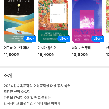
이토록 평범한 미래
미시마 유키오
너의 나쁜 무리
신
11,800
15,400
13,600
1
원
원
원
소개
2024 김승옥문학상·이상문학상 대상 동시 석권
조경란 신작 소설집
타인을 간절히 주의할 때 회복되는
한시적이고 보편적인 기적에 대한 이야기