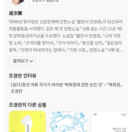
관심작가 알림신청
趙京蘭
1996년 동아일보 신춘문예에 단편소설 「불란서 안경원」이 당선되어
작품활동을 시작했다. 같은 해 첫 장편소설 『식빵 굽는 시간』으로 제1
회 문학동네작가상을 수상했다. 소설집 『불란서 안경원』 『나의 자줏
빛 소파』 『코끼리를 찾아서』 『국자 이야기』 『풍선을 샀어』 『일요일의
철학』 『언젠가 떠내려가는 집에서』 『가정 사정』, 장편소설 『식빵 굽
는 시간』 『가족의 기원』 『혀』 『복어』, 중편소설 『움직임』, 짧은 소설
펼쳐보기
『후후후의 숲』, 산문집 『조경란의 악어이야기』 『백화점?그리고 사물
·세계·사람』 『소설가의 사물』 등이 있다. 문학동네작가상, 오늘의 젊
조경란
인터뷰
은 예술가상, 현대문학상
[읽다]
중견 여류 작가가 바라본 ‘백화점에 관한 모든 것’ - 『백화점』
조경란
조경란
의 다른 상품