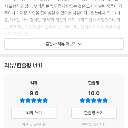
시 포함하고 있다. 우리를 문득 두렵게 만드는 것은 도처에 널린 죽음이 가
족이나 가까운 타인을 집어삼킬 수 있다는 사실이다. 「은천에서」와 「그녀
들」에서는 대학 강사인 ‘영서’가 자신과 가족, 그리고 한때 사랑했으나 더
는 가까워질 수 없었던 이들과의 관계에서 겪는 단절과 이해의 과정이 담
담히 그려진다.
출판사 리뷰 더보기
불안정한 현재와 불투명한 미래 앞에서 위축된 삶을 살고 있는 영서가 교
류하는 사람이라고는 우울증을 앓는 어머니와 남동생 부부와 조카뿐이다.
중년의 나이이지만 가족에게서 독립된 삶을 살지 못하는 영서는 노인성 우
리뷰/한줄평
11
울증을 앓는 어머니를 걱정하며 쉬지 않고 관련 자료를 찾아보지만, 정작
어머니가 자신에게 짐이 되고 싶지 않아 가출했다는 걸 알고 제일 먼저 느
낀 감정은 홀가분함과 자유로움이다.
리뷰
한줄평
9.6
10.0
어머니가 암시한 죽음의 가능성이나 불안과 싸우며 어머니를 찾아다니는
동안 영서의 내면은 노을에 물들듯 조금씩 바뀌어나간다. 어머니를 향한
그런 간절한 염려는 영서를 홀가분하지 못하게 하는 동시에 그녀 자신을
리뷰 쓰기
한줄평 쓰기
버리지 못하도록 만든 누름돌이 아니었을까. 한때 의지하고 마음을 기울였
지만 영서에게 배신감과 외로움을 안겨준 희미한 관계들도 마찬가지다. 그
혜택 및 유의사항
혜택 및 유의사항