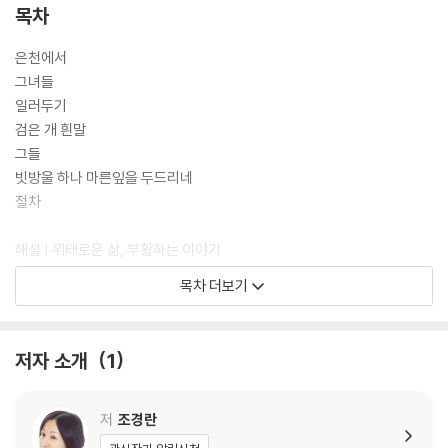
자신의 이야기를 들어줄 사람 하나 남아 있지 않다. 곁에 있는 유일한 가족
목차
은 어머니라는 또다른 불안 요소뿐이다.
은천에서
이처럼 신산한 삶 속에서 이들의 세계는 점점 축소되어가고, 남몰래 죽음
그녀들
을 꿈꾸면서도 어머니나 자식에 대한 염려에 얽매여 생활을 간신히 꾸려나
일러두기
간다. 그러나 자신의 존재에 대한 질문과 불안, 수시로 찾아드는 죽음충동
검은 개 흰말
에 에워싸여 있던 이들의 세계는 문득 맞닥뜨린 타인과의 예기치 않은 사
그들
건들을 통해 조금씩 균열하기 시작하고, 그 희미한 틈 사이로 부활의 가능
빗방울 하나 마른잎을 두드리네
성이 새어나온다. 다만 “헛된 희망이나 순진한 낙관을 덮어씌우는 일 없
절차
이”(문학평론가 권희철, 해설) 그 가능성을 내보이는 조경란의 소설은 우
리에게 가장 필요한 한시적 기적일 것이다.
해설 | 위태로운 삶, 부활하는 이야기
권희철(문학평론가)
목차 더보기
작가의 말
저자 소개
1
저
조경란