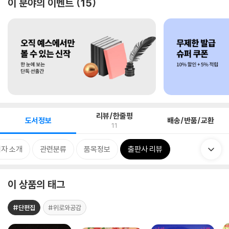
이 분야의 이벤트
15
리뷰/한줄평
도서정보
배송/반품/교환
11
자 소개
관련분류
품목정보
출판사 리뷰
이 상품의 태그
#단편집
#위로와공감