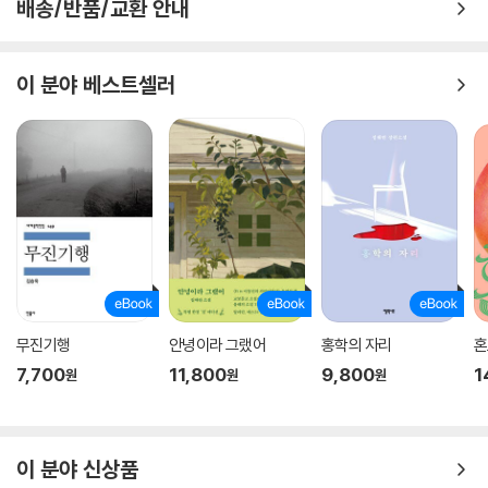
배송/반품/교환 안내
를 나누는 것뿐이었으리라. 실제로 종소가 그와 대면했을 때 어태조씨는
“상민이 가고, 제일 좋았던 날”에 대해 이야기한다.
이 분야 베스트셀러
이렇듯 『반대편 사람 주의』의 인물들은 대체로 외롭고, 자신이 왜 외롭게
되었는지 돌아보고 있다. 그러나 이들이 정말 원하는 것은 다른 무엇이 아
니라 누군가와 이야기하는 것일지 모른다. “조용하고 단순한 이야기들. 중
요하지 않지만 하고 나면 충일해지는 이야기들.”(「일러두기」) 그런 이야기
를 나눌 때에만 발생하는 어떤 관계가 있음을 조경란 소설은 주목하고 있
기 때문이다. 바로 “자신이 감당하고 있는 죽음충동을 통해 상대방의 죽음
충동에 공명”하고, 그의 존재를 염려하며 그에게 붙들리는 “특별한 관
계”(해설)다. 인물들은 죽음의 무게를 과장하거나 축소하지도 않고, 섣부
른 위로를 건네지도 않은 채 서로에게 말하고 싶은 것이다. 누군가 읽어주
었으면 싶은 자신의 ‘일러두기’를. 자신이 미완성인 채로도 죽지 않고 살아
무진기행
안녕이라 그랬어
홍학의 자리
혼
있음을.
7,700
11,800
9,800
1
원
원
원
이토록 불안하고 외로운 우리가 생활을 꾸려간다는 무서운 사명을 어떻게
계속할 수 있을까. 『반대편 사람 주의』는 이 질문에 대한 기적 같은 방법을
들려줄 것이다. 어쩌면 이 책을 다 읽어낸 후 우리는 조경란 작가에게 똑같
이 분야 신상품
은 위로와 응원, 칭찬을 보내야 할지도 모르겠다. 30년을 한결같이 버텨내