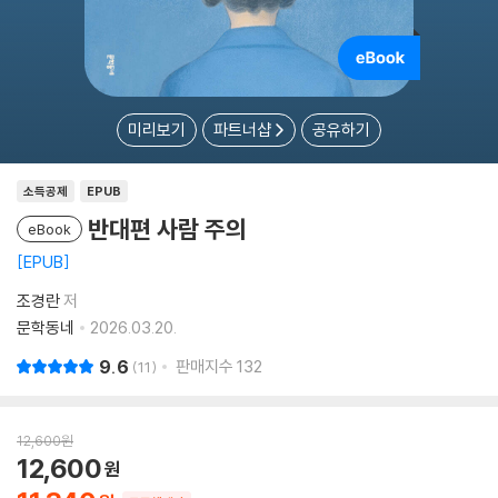
미리보기
파트너샵
공유하기
소득공제
EPUB
반대편 사람 주의
eBook
EPUB
조경란
저
문학동네
2026.03.20.
9.6
판매지수
132
11
12,600
원
12,600