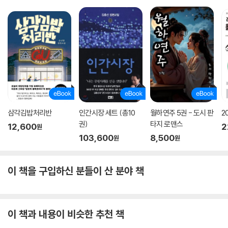
오늘에 이르렀다는 것에. 가늠할 수 없는 무수한 고비와 시련에 지지 않고
이런 세계를 성취해냈다는 데에.
작가의 말
누구나 어떤 것에 관해 불가해한 두려움을 조금씩은 갖고 있지 않을까. 이
소설집을 쓰는 내내 그런 생각을 했고 인물들의 그 지점을 더 들여다보고
싶었다. 단편 한 편으로서는 완결되었는데도 그 인물의 이야기를 다른 시
각으로 계속 써보고 싶다는 마음이 들긴 이번이 처음이었다. 그래서 처음
삼각김밥처리반
인간시장 세트 (총10
월하연주 5권 - 도시 판
2
부터 계획하지는 않았던 연작소설집이 되었다. (……) 무언가를 나누며 같
권)
타지 로맨스
12,600
2
원
은 시대를 살아가는 사람들의 이야기를 한 편 한 편 몰두해서 쓰려고 했다.
103,600
8,500
원
원
허투루 보내는 인물 없이, 가능한 한 진실된 글이 될 수 있도록.
2026년 봄
이 책을 구입하신 분들이 산 분야 책
조경란
이 책과 내용이 비슷한 추천 책