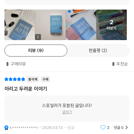
들에게 입은 상처를 돌이켜보며 영서는 그 또한 “화가 난 게 아니라 슬픈
것”이었음을, 스스로 타인에게 쏟은 염려와 애착이 간절했다는 증거임을
알게 된다.
2
더보기
한편 「그들」과 「빗방울 하나 마른잎을 두드리네」 「절차」에는 영서가 그랬듯
홀어머니와 단둘이 사는 중년의 대학 강사 ‘종소’가 등장한다. 가르치는 것
2
을 정말로 좋아하는 종소이지만 그에게 안정적이고 평화로운 교수로서의
리뷰
9
한줄평
2
삶은 손에 잡히지 않는 신기루다. 반복되는 헛된 기대와 좌절 속에 자신감
을 잃은 그는 「그들」에서 자신에게 기회를 줄 것처럼 속였던 최교수에게 복
구매리뷰
추천순
수할 마음으로, 그의 아내가 운영하는 카페를 찾는다. 하지만 종소는 화장
실 문을 밀고 들어가다 사고를 내고, 카페 주인이자 최교수의 아내인 ‘영
종이책
구매
주’의 도움을 받으며 복수극은 어이없이 종결된다.
아리고 두려운 이야기
그러나 실제로 그의 삶에 조그만 숨통을 틔워준 것은 아마도 영주가 꿰매
준 주머니의 솔기, 그를 볼 때면 목례를 보내던 영주의 작은 염려였을지도
스포일러가 포함된 글입니다!
모른다. 소설집에서 반복해 등장하는 양지가 종소, 종소 어머니와 만나는
글보기
「빗방울 하나 마른잎을 두드리네」에서도 세 사람의 조용한 충돌은 “월화수
목금토일 남은 날들”에 양분이 되는 온기를 남긴다. 이렇듯 나와 무관해 보
k************i
2026.03.13.
신고
2
댓글
0
이고 심지어는 반대편에 선 사람들과의 갑작스러운 긴장은 『반대편 사람