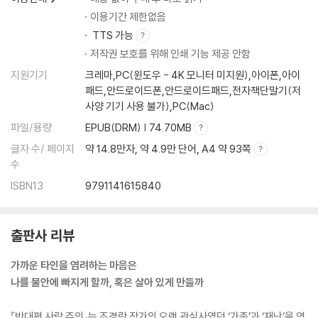
이용기간 제한없음
TTS 가능
저작권 보호를 위해 인쇄 기능 제공 안함
지원기기
크레마,PC(윈도우 - 4K 모니터 미지원),아이폰,아이
패드,안드로이드폰,안드로이드패드,전자책단말기(저
사양 기기 사용 불가),PC(Mac)
파일/용량
EPUB(DRM) | 74.70MB
글자 수/ 페이지
약 14.8만자, 약 4.9만 단어, A4 약 93쪽
수
ISBN13
9791141615840
출판사 리뷰
가까운 타인을 염려하는 마음은
나를 불안에 빠지게 할까, 혹은 살아 있게 만들까
『반대편 사람 주의』는 조경란 작가의 오랜 관심사였던 ‘가족’과 ‘재난’을 역