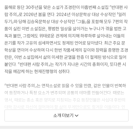
올해로 등단 30주년을 맞은 소설가 조경란이 아홉번째 소설집 『반대편 사
람 주의』로 2026년 봄을 연다. 2024년 이상문학상 대상 수상작인 「일러
두기」와 당해 김승옥문학상 대상 수상작인 「그들」을 포함해 모두 7편의 작
품이 실린 이번 소설집은, 평범한 일상을 살아가는 누구나가 겪을 법한 고
독과 불안, 그럼에도 위태로운 관계에 의지해 하루하루 살아내는 이들의
온기를 작가 고유의 섬세하면서도 정제된 언어로 담아냈다. 최근 주요 문
학상을 연이어 수상하며 다시 한번 작품세계의 깊이와 장력을 증명한 조경
란은, 이번 소설집에서 삶의 미세한 균열을 한층 더 절제된 방식으로 밀어
붙인다. 『반대편 사람 주의』는 작가가 지나온 시간의 총화이자, 또다른 시
작을 예감케 하는 현재진행형의 성취다.
『반대편 사람 주의』는 연작소설로 읽을 수 있을 만큼, 같은 인물이 반복하
여 등장하거나 특정 요소가 변주되며 공통의 테마를 만들어간다. 때로는
영서, 때로는 종소 혹은 양지로 지칭되는 주요 등장인물은 사십대 후반의
대학 강사로 자신이 걸머져야 할 삶의 무게만으로도 힘겨운 이들이다. 인
물들에게는 자칫 사랑이 시작될 것 같은 기미가 보인다든지, 사라진 사람
소개 더보기
을 찾아 나서야 한다든지, 누군가의 유서를 읽게 되는 일들이 반복적으로
발생한다. 이들의 내면은 갈등과 불안, 외로움으로 소용돌이치지만 묵묵히