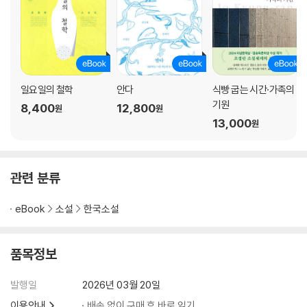
일요일의 철학
안다
식빵 굽는 시간·가족의
기원
8,400
12,800
원
원
13,000
원
관련 분류
eBook
소설
한국소설
품목정보
발행일
2026년 03월 20일
이용안내
배송 없이 구매 후 바로 읽기