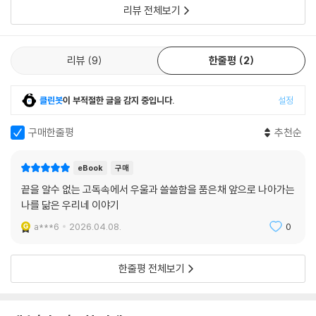
리뷰 전체보기
던 분홍 꽃잎 같은 “기가 막히게 아름다웠던 순간들”을 쓰고 싶었다. 그 말
을 들으며 재서는 미용이 선생님을 찾아가 “자신이 죽지 않고 살아 있음을,
계속 자신으로 살아가고 있단 걸 똑똑히 보여주고 싶어했을” 거라고 짐작
리뷰
9
한줄평
2
한다.
한편 「검은 개 흰말」에서의 ‘양지’는 홀로 가족여행에 따라가지 못한 중학
클린봇
이 부적절한 글을 감지 중입니다.
설정
생 조카를 돌보고 있다. 조카는 초등학생 때 목줄이 풀린 검은 개를 맞닥뜨
구매한줄평
추천순
린 이후 아무도 이해할 수 없는 불안에 시달리고 있다. 그런 조카가 화장실
에 갇혀버리는 사건이 발생해, 가까운 곳에서 치과를 운영하는 오랜 친구
‘류원장’에게 도움을 요청한다. 양지는 세상으로부터 격리되어 있는 조카
eBook
구매
에게서 과거 류원장과 함께 목숨을 끊으려고 했던 자신을 겹쳐 본다. 그러
끝을 알수 없는 고독속에서 우울과 쓸쓸함을 품은채 앞으로 나아가는
면서 양지는 어디서 튀어나올지 모르는 자신만의 불안을 조카에게 말하고
나를 닮은 우리네 이야기
싶어진다.
a***6
2026.04.08.
0
소설집의 마지막 작품인 「절차」에 이르면, 종소가 ‘진술 문답서’를 쓰며 지
한줄평 전체보기
난 학기 자살한 학생을 떠올리고 있다. 그 학생의 아버지인 어태조씨가 만
나달라고 자꾸 메일을 보내서 그에게 미행당하고 있다는 불안을 느끼기까
지 한다. 그러나 어태조씨가 정말 원한 것은 아들을 기억하는 사람과 대화