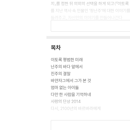
지』를 접한 뒤 의외의 선택을 하게 되고(「이토록
를 지난 역사 속 인물인 ‘정난주’에 대한 이야
들려주고, 자신만의 이야기를 만들어나간다.
마치 이야기가 현재의 자신에게, 그리고 타인에
함으로써 우리는 왜 어떤 삶은 이야기를 접한 뒤
끝에 도출해낸, 소설의 표현을 빌리자면, “언젠가
목차
얀자그에서 그가 본 것」) 김연수의 각별한 결과
이토록 평범한 미래
난주의 바다 앞에서
진주의 결말
바얀자그에서 그가 본 것
엄마 없는 아이들
다만 한 사람을 기억하네
사랑의 단상 2014
다시, 2100년의 바르바라에게
해설 | 박혜진(문학평론가)
바람이 불어온다는 말