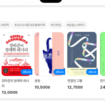
소개된책
#2022내맘대로올해의책
#단편집
#삶을노래하다
장하준의 경제학 레시
경청
연결된 고통
한
피
10,500
12,750
24
원
원
13,000
원