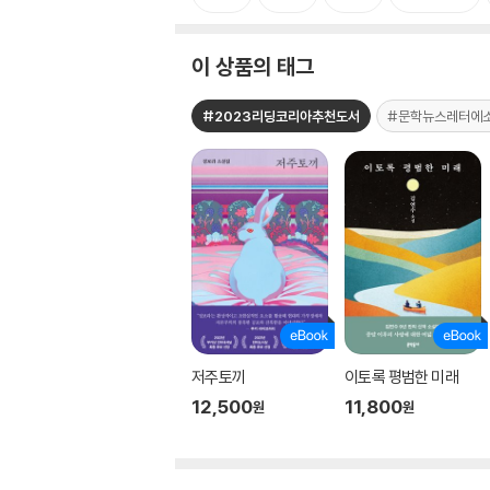
이 상품의 태그
#2023리딩코리아추천도서
#문학뉴스레터에
저주토끼
이토록 평범한 미래
12,500
11,800
원
원