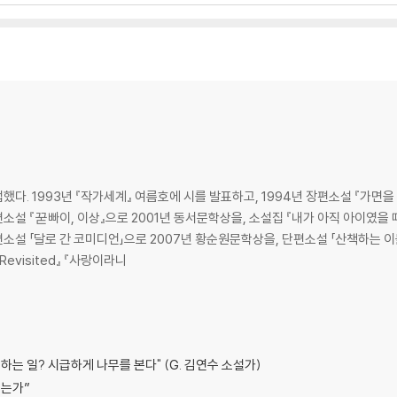
다. 1993년 『작가세계』 여름호에 시를 발표하고, 1994년 장편소설 『가면
설 『꾿빠이, 이상』으로 2001년 동서문학상을, 소설집 『내가 아직 아이였을 때
소설 「달로 간 코미디언」으로 2007년 황순원문학상을, 단편소설 「산책하는 이
evisited』 『사랑이라니
하는 일? 시급하게 나무를 본다" (G. 김연수 소설가)
되는가”