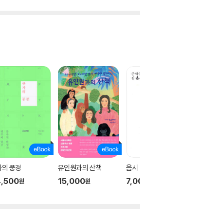
자의 풍경
유인원과의 산책
음시
사회적 
,500
15,000
7,000
10,00
원
원
원