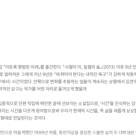
『이토록 평범한 미래』를 출간한다. 『사월의 미, 칠월의 솔』(2013) 이후 9년
’로 알려져온 그에게 지난 9년은 “바뀌어야 한다는 내적인 욕구”가 강하게 작동
터뷰에서) 시간이었다. 안팎으로 변화를 추동하는 일들이 계속되는 상황에서 김연
외적인 요구는 작가를 어떤 자리로 옮겨오게 했을까.
집중적으로 단편 작업에 매진한 끝에 선보이는 소설집으로, ‘시간’을 인식하는 김
겨지는 시간을 다르게 정의함으로써 우리가 현재의 시간을, 즉 삶을 새롭게 상상
의 형태로 전달된다는 것이다.
으로 떠들썩했던 1999년 여름, 동반자살을 결심한 스물한 살의 두 대학생은 