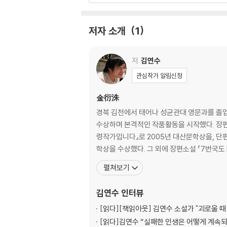
작가의 말
저자 소개
1
저
김연수
관심작가 알림신청
金衍洙
경북 김천에서 태어나 성균관대 영문과를 졸업했
수상하며 본격적인 작품활동을 시작했다. 장편소
령작가입니다』로 2005년 대산문학상을, 단편
학상을 수상했다. 그 외에 장편소설 『7번국도 R
펼쳐보기
김연수
인터뷰
[읽다]
[책읽아웃] 김연수 소설가 "괴로울 때 
[읽다]
김연수 “실패한 인생은 어떻게 계속