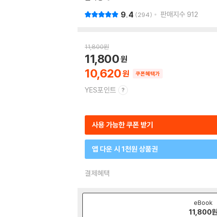
9.4
판매지수
912
294
11,800
원
11,800
10,620
쿠폰혜택가
YES포인트
사용 가능한 쿠폰 받기
앱 다운 시 1천원 상품권
결제혜택
eBook
11,800