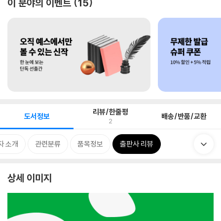
이 분야의 이벤트
15
리뷰/한줄평
도서정보
배송/반품/교환
2
자 소개
관련분류
품목정보
출판사 리뷰
상세 이미지