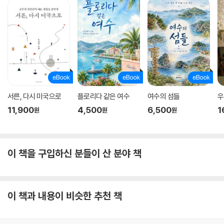
그건 모두 정답이었다._266쪽
한없이 다정하게 들리는 안담의 목소리는 실패 앞에서 날카로워진다. 친구
를 사랑하는 데 실패하고, 동물과 함께 사는 데 실패하고, 밤을 지새워도 글
은 좀처럼 나오지 않고, 페미니즘과 비거니즘이 가리키는 방향으로 똑바로
나아가고 싶은데 발이 자꾸 멈추어도 안담은 “실패를 귀여워하거나 가여
워하”지 않는다. 안담에게 실패는 주저앉는 것이 아니다. 조금 오래 쉬더라
도 언젠가는 다시 일어서야 함을 알고, 천천히 하지만 분명하게 한발 내딛
서른, 다시 미국으로
플로리다 같은 여수
여수의 섬들
우
기를 권한다.
11,900
4,500
6,500
1
원
원
원
실패해도 괜찮다며 손쉽게 어르지 않고, 지속 불가능한 죄책감과 수치심의
그늘에서 벗어나 “다만 그렇게 해야 하므로 그렇게 할 수 있기를” 바라는
안담의 세상을 상상해보자. 네 잘못이 아니라는 말 대신 “잘못한 사람의 친
이 책을 구입하신 분들이 산 분야 책
구로 남”아, 올바름을 가르는 심판대에 선 순간까지 공범이 되어주겠다는
안담의 선언은 더 좋거나 나은 세상이 아닌 더 넓은 세상을 만들어줄 것이
다.
이 책과 내용이 비슷한 추천 책