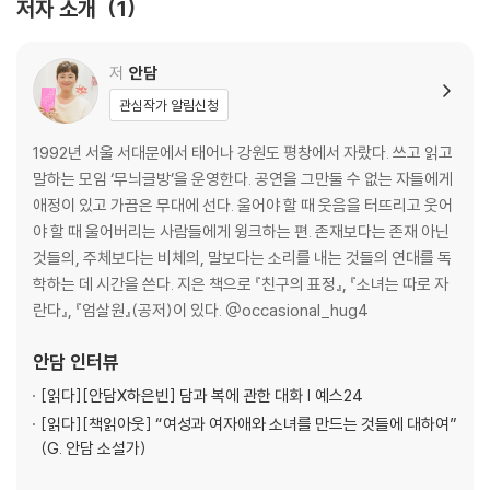
저자 소개
1
인권에 해가 되지 않는 선에서
지각
마감이 빨라지는 팁-챗지피티와 함께
저
안담
어떤 6월
관심작가 알림신청
월드컵공원 (못) 가는 이야기
만 명의 여자
1992년 서울 서대문에서 태어나 강원도 평창에서 자랐다. 쓰고 읽고
그것은 묘사하지 말아볼까요
말하는 모임 ‘무늬글방’을 운영한다. 공연을 그만둘 수 없는 자들에게
충분히 마르지 않은 몸으로도
애정이 있고 가끔은 무대에 선다. 울어야 할 때 웃음을 터뜨리고 웃어
포인터야 아저씨
야 할 때 울어버리는 사람들에게 윙크하는 편. 존재보다는 존재 아닌
작가-친구-연습
것들의, 주체보다는 비체의, 말보다는 소리를 내는 것들의 연대를 독
최후의 독자
학하는 데 시간을 쓴다. 지은 책으로 『친구의 표정』, 『소녀는 따로 자
란다』, 『엄살원』(공저)이 있다. @occasional_hug4
안담
인터뷰
[읽다]
[안담X하은빈] 담과 복에 관한 대화 | 예스24
[읽다]
[책읽아웃] “여성과 여자애와 소녀를 만드는 것들에 대하여”
(G. 안담 소설가)