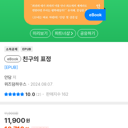
미리보기
파트너샵
공유하기
소득공제
EPUB
친구의 표정
eBook
EPUB
안담
저
위즈덤하우스
2024.08.07.
10.0
판매지수
162
2
11,900
원
11,900