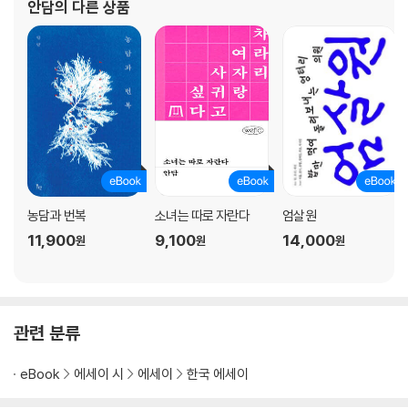
안담
의 다른 상품
농담과 번복
소녀는 따로 자란다
엄살원
11,900
9,100
14,000
원
원
원
관련 분류
eBook
에세이 시
에세이
한국 에세이