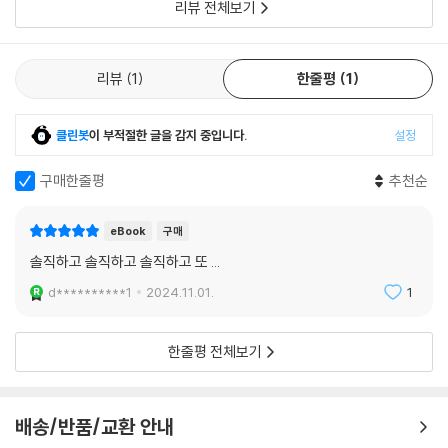
리뷰 전체보기
한창 자주 쓰던 러닝 애플리케이션에서 이런 응원 멘트가 흘러나오곤 했었
다. 이어서 목소리는 유혹에 지지 않고 달리고 있다니 정말 대단하다고 나
를 북돋워주었다. 이 말이 유독 기억에 남는다. 이상하게도 나는 저 말만 들
리뷰
1
한줄평
1
으면 달리기를 멈추게 되었기 때문이다._45~46쪽
클린봇
이 부적절한 글을 감지 중입니다.
설정
세상은 끊임없이 우리에게 더 나은 곳으로 가기를 종용한다. 누군가는 꿈
을 꾸는 이른 새벽에 일어나 꿈을 이루자고, 누군가는 텔레비전 앞에 지친
구매한줄평
추천순
몸을 누이고 있을 때 한강변을 힘껏 달리자고 한다. 그런가 하면 한편에서
는 끔찍하고 더러운 동물의 사체를 먹는 대신 ‘살리는 식탁’ 앞에 앉아야 한
eBook
구매
다고, 그 어떤 신념과 윤리도 저버리지 않는 안온하고 무해한 농담만을 할
솔직하고 솔직하고 솔직하고 또 ...
줄 알아야 한다는 꾸짖음도 들려온다.
d**********1
2024.11.01.
1
환하고 빛나는 곳, 누구도 상처받지 않는 깨끗하고 올바른 세상으로 가는
길은 쉽고 마땅해 보인다. 그러나 안담은 낙오되는 사람들, 애초에 지도를
한줄평 전체보기
손에 쥐어본 적도 없거나 혹은 걸음을 뗄 수조차 없는 사람들을 돌아보느
라 흔들린다. 그들은 친구의 얼굴을 하고 있을 때도 있고, 안담 자신이기도
하다. 하루에 열네 시간을 꼼짝도 않고 일하는 날엔 신념보다 배달 음식을
배송/반품/교환 안내
택하기가 쉽고, “씻으러 가고 싶지만 몸을 일으킬 수가 없”어 운동장처럼