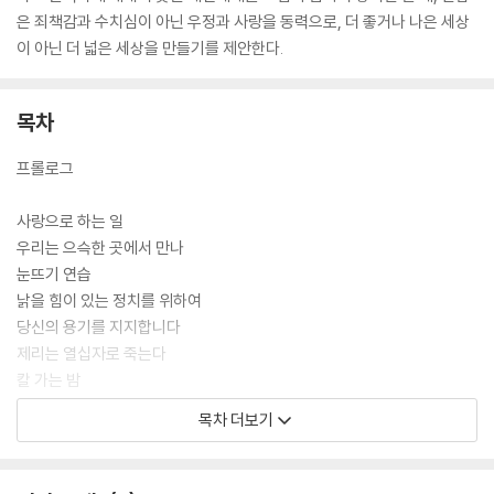
은 죄책감과 수치심이 아닌 우정과 사랑을 동력으로, 더 좋거나 나은 세상
이 아닌 더 넓은 세상을 만들기를 제안한다.
목차
프롤로그
사랑으로 하는 일
우리는 으슥한 곳에서 만나
눈뜨기 연습
낡을 힘이 있는 정치를 위하여
당신의 용기를 지지합니다
제리는 열십자로 죽는다
칼 가는 밤
나의 개와 너의 쥐
목차 더보기
꿈은 이루어지고 공연은 멈춘다
러브 다이브
보철 여인의 키스