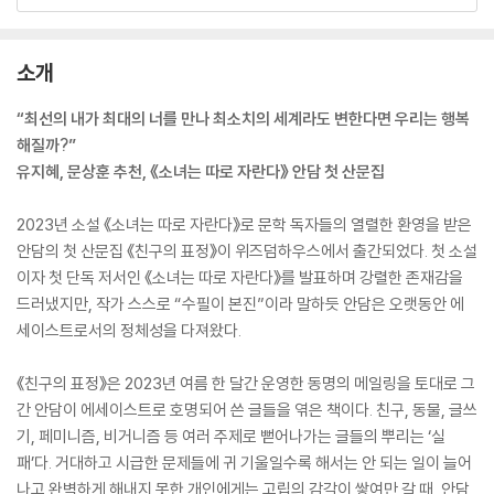
소개
“최선의 내가 최대의 너를 만나 최소치의 세계라도 변한다면 우리는 행복
해질까?”
유지혜, 문상훈 추천, 《소녀는 따로 자란다》 안담 첫 산문집
2023년 소설 《소녀는 따로 자란다》로 문학 독자들의 열렬한 환영을 받은
안담의 첫 산문집 《친구의 표정》이 위즈덤하우스에서 출간되었다. 첫 소설
이자 첫 단독 저서인 《소녀는 따로 자란다》를 발표하며 강렬한 존재감을
드러냈지만, 작가 스스로 “수필이 본진”이라 말하듯 안담은 오랫동안 에
세이스트로서의 정체성을 다져왔다.
《친구의 표정》은 2023년 여름 한 달간 운영한 동명의 메일링을 토대로 그
간 안담이 에세이스트로 호명되어 쓴 글들을 엮은 책이다. 친구, 동물, 글쓰
기, 페미니즘, 비거니즘 등 여러 주제로 뻗어나가는 글들의 뿌리는 ‘실
패’다. 거대하고 시급한 문제들에 귀 기울일수록 해서는 안 되는 일이 늘어
나고 완벽하게 해내지 못한 개인에게는 고립의 감각이 쌓여만 갈 때, 안담