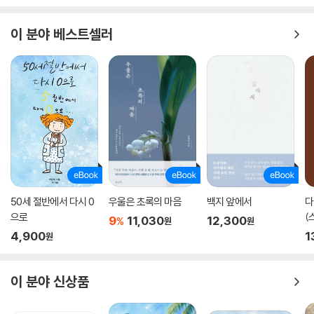
넓어진 다섯 평 방 안에 누워 있는다. 비건식을 위해 낼 삼사천 원이 없는
날이 있는가 하면, 비건식을 먹으며 “안정적으로 말라지”기를 남몰래 기
이 분야 베스트셀러
도하는 날도 있다.
“더 도덕적인, 덜 착취적인 삶을 구축할 수 있는 물적 자본, 인적 자본, 지
적 자본을 소유한 사람이 있고, 그렇지 못한 사람이 있다”는 것을 알기에
곧잘 넘어진다. 강렬하고 매혹적인 윤리적 각성과 연대가 미처 구하지 못
한 이들이 눈에 밟힐 때, 안담과 친구들은 “현실을 외면하고 동지를 배신하
며” 그 옆에 눕는다. 타인, 비인간동물에게 의존하고 민폐를 끼쳐버리는 방
식으로밖에 살 수 없는 이들이 사는 “관대하고 너른 마음의 나라”, “많은
잘못을 이미 했고, 그러다가 지친 나머지 타인에게도 관대한 사람들의 나
라”에 있기로 한다.
50세 절반에서 다시 0
우울은 초록의 마음
백지 앞에서
다
으로
(
9
11,030
12,300
%
원
원
하루는 미뤄둔 통성명을 하는 기분으로 이끼에게 물었다. 조금은 부푼 마
4,900
1
원
음으로.
“혹시 잘못한 쪽이었던 적 있어요?”
“나는 항상 그쪽이에요. 늘 그런 기분이에요.”
이 분야 신상품
“억울함에 관해서는 어떻게 생각해요?”
“그럴 주제가 아니라고 생각하지요.”