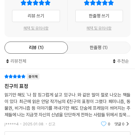
정도다. 단독 저서 한 권이 없던 안담에게 글을 배우고 싶어서, 안담과 글을
쓰고 싶어서 모여든 이들이 이렇게 많다는 데 궁금증이 인다면 《친구의 표
리뷰 쓰기
한줄평 쓰기
정》이 적절한 답이 되어줄 것이다.
혜택 및 유의사항
혜택 및 유의사항
《친구의 표정》은 2023년 여름 한 달간 보내온 동명의 메일링을 토대로 그
간 안담이 에세이스트로 호명되어 쓴 글들을 엮었다. 친구, 동물, 글쓰기,
리뷰
1
한줄평
1
페미니즘, 비거니즘 등 여러 주제로 뻗어나가는 글들의 뿌리는 ‘실패’다. 거
대하고 시급한 문제들에 귀 기울일수록 해서는 안 되는 일이 늘어나고 완
리뷰전체
추천순
벽하게 해내지 못한 개인에게는 고립의 감각이 쌓여만 간다. 안담은 “단단
한 혼자로서 멀리 가기보다 말랑한 우리로서 서로에게 가까워지려는 것.
‘위’나 ‘앞’으로가 아닌 ‘옆’으로 나아가기를 포기하지 않는 것(유지혜)”을
종이책
통해 신념과 욕망과 실천 사이의 틈을 메꾸고 연결해보고자 한다.
친구의 표정
읽기만 해도 '나 참 징그럽게 살고 있구나..와 같은 말이 절로 나오는 책들
“세상이 어떻게 좋아져야 하는지에 관한 모든 이야기는
이 있다. 최근에 읽은 안담 작가님의 《친구의 표정이 그랬다. 페미니즘, 동
때로 한 영혼을 말려 죽인다”
물권, 비거니즘 등 이야기를 꺼내기만 해도 단숨에 프레임이 씌어지는 주
죄책감과 수치심이 아닌 우정과 사랑을 동력으로 더 넓은 세상 만들기
제들에 나는 지금껏 자신의 신념을 단단하게 전하는 사람들 뒤에서 침묵을
유지했다. 목소리를 내는 사람들에게 부끄러워지지 않고 싶어 하는 마음과
j*****4
2025.01.08.
신고
0
댓글
0
“지금 이 순간 텔레비전 옆에 누워 있을 사람들을 생각해보세요.”
주위의 시선