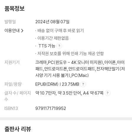
품목정보
발행일
2024년 08월 07일
이용안내
배송 없이 구매 후 바로 읽기
이용기간 제한없음
TTS 가능
저작권 보호를 위해 인쇄 기능 제공 안함
지원기기
크레마,PC(윈도우 - 4K 모니터 미지원),아이폰,아이
패드,안드로이드폰,안드로이드패드,전자책단말기(저
사양 기기 사용 불가),PC(Mac)
파일/용량
EPUB(DRM) | 23.75MB
글자 수/ 페이지
약 10.7만자, 약 3.5만 단어, A4 약 67쪽
수
ISBN13
9791171719952
출판사 리뷰