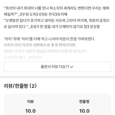
“최선의 내가 최대의 너를 만나 최소치의 세계라도 변한다면 우리는 행복
해질까?”_《우정 도둑》 《쉬운 천국》유지혜
“오랫동안 앓다가 포기하고 넣어둔 사유와 고민이 여기에, 위로의 표정으
로 늘어져 있다.”_《내가 한 말을 내가 오해하지 않기로 함》 문상훈
‘의지’ 뒤에 ‘의리’를 더해 적고 나서야 마음이 한결 가벼워졌다.
의지가 우리 각자의 내면에서 운 좋게 피어난다면,
의리는 우리가 서로의 얼굴을 외면하지 못할 때 생겨난다.
난 의리가 좋다._본문에서
출판사 리뷰 더보기
《소녀는 따로 자란다》 안담 첫 산문집
2023년 소설 《소녀는 따로 자란다》로 문학 독자들의 열렬한 환영을 받은
리뷰/한줄평
2
안담의 첫 산문집 《친구의 표정》이 위즈덤하우스에서 출간되었다. 첫 소설
을 발표하며 강렬한 존재감을 드러냈지만, 작가 스스로 “수필이 본진”이
라 말하듯 안담은 오랫동안 에세이스트로서의 정체성을 다져왔다. 여러 뛰
리뷰
한줄평
어난 작가들을 배출한 어딘글방에서 공부했고, 2021년부터 운영하고 있
10.0
10.0
는 글쓰기 모임 무늬글방은 매회 매진되어 신규 수강생을 들이기 어려울