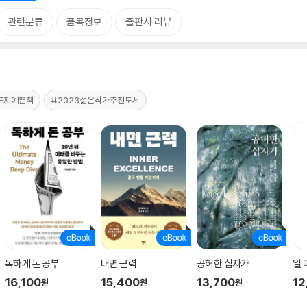
관련분류
품목정보
출판사 리뷰
표지예쁜책
#2023젊은작가추천도서
독하게 돈 공부
내면 근력
공허한 십자가
일
16,100
15,400
13,700
12
원
원
원