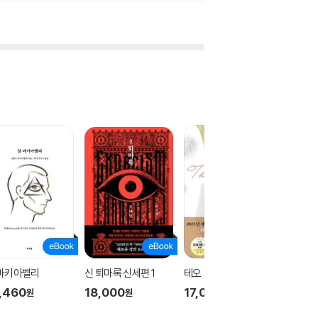
 마키아벨리
신 퇴마록 신세편 1
테오
신 퇴마록
,460
18,000
17,000
18,00
원
원
원