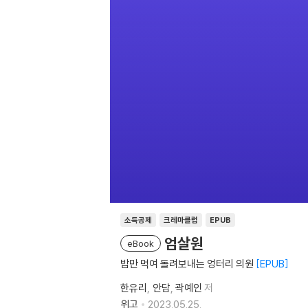
소득공제
크레마클럽
EPUB
엄살원
eBook
밥만 먹여 돌려보내는 엉터리 의원
EPUB
한유리
안담
곽예인
저
위고
2023.05.25.