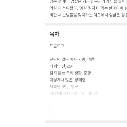
있는 곳이다. 엄살은 지금껏 누군가의 입을 틀어막
리킬 때 쓰여왔다. ‘엄살 떨지 마’라는 한마디에
비한 채 손님들을 맞이하는 이곳에서 엄살은 원 없
목차
프롤로그
진단명 없는 아픈 사람, 여름
삭제의 신, 쪼이
참지 않는 국회 생활, 준짱
이렇게나 많은, 장혜영
새벽을 맞는, 무모
26번째 자치구의 주민, 미어캣
에필로그
추천의 말