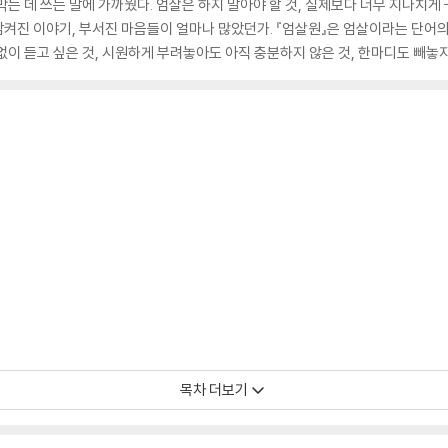
는 데 쓰는 말에 가까웠다. 엄살은 하지 말아야 할 것, 실제보다 너무 지나치게 
 삼켜진 이야기, 부서진 마음들이 얼마나 많았던가. 『엄살원』은 엄살이라는 단어의
이 듣고 싶은 것, 시원하게 부려놓아도 아직 충분하지 않은 것, 한마디도 빼놓지
목차 더보기