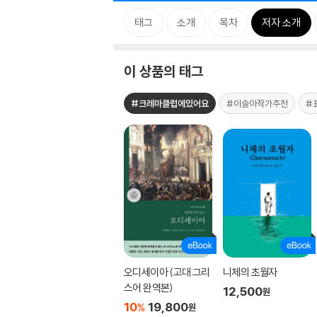
태그
소개
목차
저자 소개
이 상품의 태그
#크레마클럽에있어요
#이슬아작가추천
#
오디세이아 (고대 그리
니체의 초월자
스어 완역본)
12,500
원
10
19,800
%
원