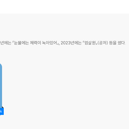
년에는 『눈물에는 체력이 녹아있어』, 2023년에는 『엄살원』(공저) 등을 썼다.