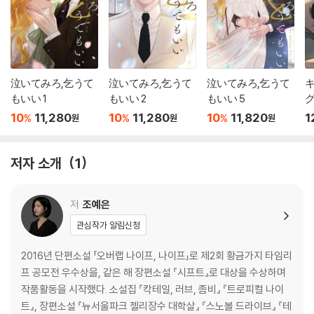
泣いてみろ,乞うて
泣いてみろ,乞うて
泣いてみろ,乞うて
キ
もいい 1
もいい 2
もいい 5
グ
10
11,280
10
11,280
10
11,820
1
%
%
%
원
원
원
저자 소개
1
저
조예은
관심작가 알림신청
2016년 단편소설 「오버랩 나이프, 나이프」로 제2회 황금가지 타임리
프 공모전 우수상을, 같은 해 장편소설 『시프트』로 대상을 수상하며
작품활동을 시작했다. 소설집 『칵테일, 러브, 좀비』 『트로피컬 나이
트』, 장편소설 『뉴서울파크 젤리장수 대학살』 『스노볼 드라이브』 『테