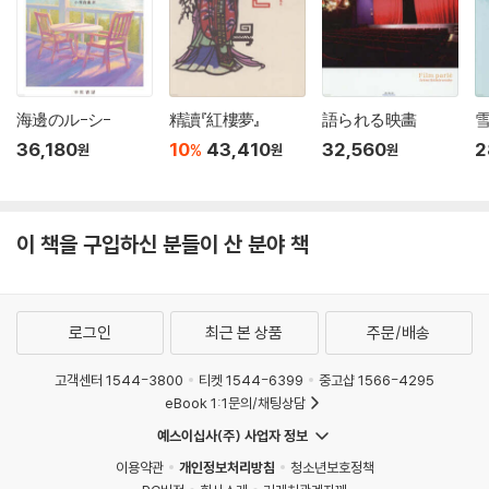
海邊のル-シ-
精讀『紅樓夢』
語られる映畵
36,180
10
43,410
32,560
2
%
원
원
원
이 책을 구입하신 분들이 산 분야 책
로그인
최근 본 상품
주문/배송
고객센터 1544-3800
티켓 1544-6399
중고샵 1566-4295
eBook 1:1문의/채팅상담
예스이십사(주) 사업자 정보
이용약관
개인정보처리방침
청소년보호정책