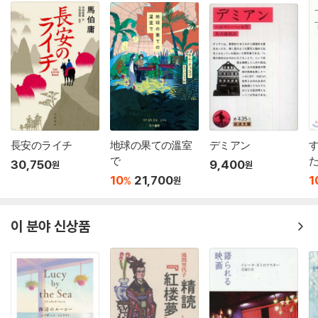
長安のライチ
地球の果ての溫室
デミアン
で
30,750
9,400
원
원
10
21,700
1
%
원
이 분야 신상품