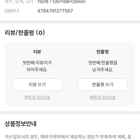
쪽수, 무게, 크기
192쪽 | 130*188*20mm
ISBN13
9784761277567
리뷰/한줄평
0
리뷰
한줄평
첫번째 리뷰어가
첫번째 한줄평을
되어주세요.
남겨주세요.
리뷰 쓰기
한줄평 쓰기
혜택 및 유의사항
혜택 및 유의사항
상품정보안내
직수입외서의 경우, 해외거래처에서 제공하는 정보가 부족하여 제목, 표