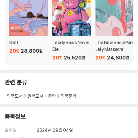
Shift
Teddy Bears Never
The New Seoul Park
Die
Jelly Massacre
20
28,800
%
원
20
25,520
20
24,800
%
%
원
원
관련 분류
외국도서
일본도서
문학
외국문학
품목정보
발행일
2024년 09월 04일