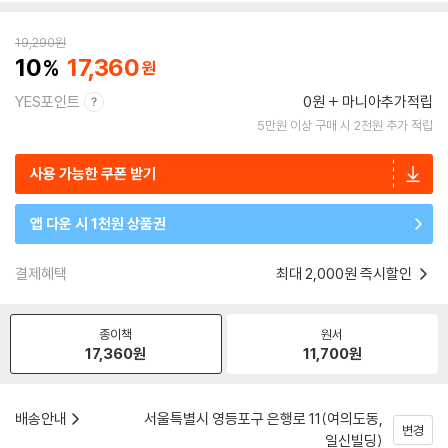
19,290
원
10
17,360
YES포인트
0원
마니아추가적립
5만원 이상 구매 시 2천원 추가 적립
사용 가능한 쿠폰 받기
앱 다운 시 1천원 상품권
결제혜택
최대 2,000원 즉시할인
종이책
원서
17,360
원
11,700
원
배송안내
서울특별시 영등포구 은행로 11(여의도동,
변경
일신빌딩)