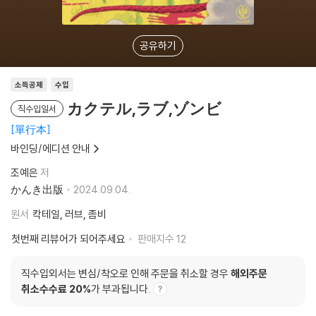
공유하기
소득공제
수입
カクテル,ラブ,ゾンビ
직수입일서
單行本
바인딩/에디션 안내
조예은
저
かんき出版
2024.09.04.
원서
칵테일, 러브, 좀비
첫번째 리뷰어가 되어주세요
판매지수
12
직수입외서는 변심/착오로 인해 주문을 취소할 경우
해외주문
취소수수료 20%
가 부과됩니다.