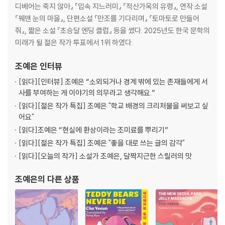
디베어는 죽지 않아』 『입속 지느러미』 『적산가옥의 유령』, 연작 소설
『꿰맨 눈의 마을』, 단편소설 『만조를 기다리며』 『토마토로 만들어
줘』, 짧은 소설 『초승달 엔딩 클럽』 등을 썼다. 2025년도 한국 문학의
미래가 될 젊은 작가 투표에서 1위 하였다.
조예은
인터뷰
[읽다]
[인터뷰] 조예은 “소외되거나 경계 밖에 있는 존재들에게 서
사를 부여하는 게 이야기의 의무라고 생각해요.”
[읽다]
[젊은 작가 특집] 조예은 "학교 배경의 크리처물을 써보고 싶
어요"
[읽다]
조예은 “현실에 환상이라는 조미료를 뿌리기”
[읽다]
[젊은 작가 특집] 조예은 "좋을 대로 쓰는 글의 감각"
[읽다]
[오늘의 작가] 소설가 조예은, 달짝지근한 스릴러의 맛
조예은
의 다른 상품