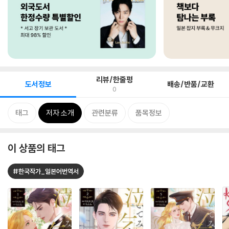
리뷰/한줄평
도서정보
배송/반품/교환
0
태그
저자 소개
관련분류
품목정보
이 상품의 태그
#한국작가_일본어번역서