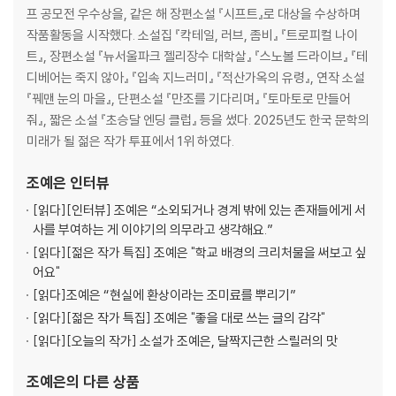
프 공모전 우수상을, 같은 해 장편소설 『시프트』로 대상을 수상하며
talyst for a sticky, sweet massacre.
작품활동을 시작했다. 소설집 『칵테일, 러브, 좀비』 『트로피컬 나이
트』, 장편소설 『뉴서울파크 젤리장수 대학살』 『스노볼 드라이브』 『테
Masterfully translated by
Yewon Jung
, The New Seoul Park J
디베어는 죽지 않아』 『입속 지느러미』 『적산가옥의 유령』, 연작 소설
elly Massacre weaves a chilling tale of deceptive sweetness
『꿰맨 눈의 마을』, 단편소설 『만조를 기다리며』 『토마토로 만들어
and the body horror of slowly melting into your loved ones.
줘』, 짧은 소설 『초승달 엔딩 클럽』 등을 썼다. 2025년도 한국 문학의
미래가 될 젊은 작가 투표에서 1위 하였다.
조예은
인터뷰
[읽다]
[인터뷰] 조예은 “소외되거나 경계 밖에 있는 존재들에게 서
사를 부여하는 게 이야기의 의무라고 생각해요.”
[읽다]
[젊은 작가 특집] 조예은 "학교 배경의 크리처물을 써보고 싶
어요"
[읽다]
조예은 “현실에 환상이라는 조미료를 뿌리기”
[읽다]
[젊은 작가 특집] 조예은 "좋을 대로 쓰는 글의 감각"
[읽다]
[오늘의 작가] 소설가 조예은, 달짝지근한 스릴러의 맛
조예은
의 다른 상품