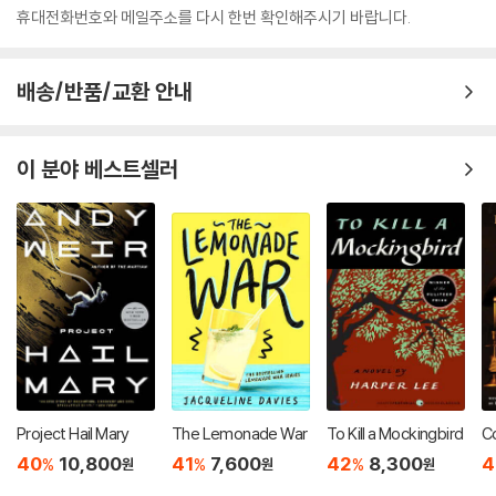
휴대전화번호와 메일주소를 다시 한번 확인해주시기 바랍니다.
배송/반품/교환 안내
이 분야 베스트셀러
Project Hail Mary
The Lemonade War
To Kill a Mockingbird
Co
40
10,800
41
7,600
42
8,300
4
%
%
%
원
원
원