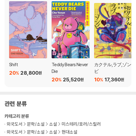
Shift
Teddy Bears Never
カクテル,ラブ,ゾン
Die
ビ
20
28,800
%
원
20
25,520
10
17,360
%
%
원
원
관련 분류
카테고리 분류
외국도서
문학/소설
소설
미스테리/호러/스릴러
외국도서
문학/소설
소설
현대소설