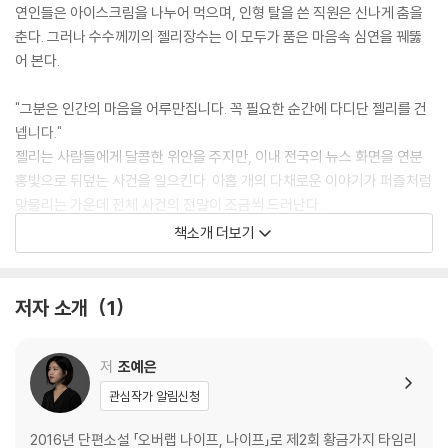
연인들은 아이스크림을 나누어 먹으며, 인형 탈을 쓴 직원은 신나게 춤을
춘다. 그러나 수수께끼의 젤리장수는 이 모두가 품은 마음속 심연을 꿰뚫
어 본다.
"그분은 인간의 마음을 어루만집니다. 꼭 필요한 순간에 다디단 젤리를 건
넵니다."
젤리는 사람들에게 달콤한 위안을 주지만, 이내 전국의 뉴스 화면을 연분
홍빛으로 뒤덮는 사건을 일으킨다. 아홉 개의 다채로운 이야기가 퍼즐처럼
맞물리는 가운데 전체 사건의 전말이 조금씩 드러난다.
책소개 더보기
At New Seoul Park, Korea’s greatest theme park, an enigmatic
man tempts visitors with a mysterious jelly candy that promis
es an unbreakable bond. As the sun beats down on a muggy s
저자 소개
1
ummer afternoon, a child separated from her disinterested pa
rents, a single mother striving to create a memorable day on a
저
조예은
shoestring budget, and a couple on the brink of splitting up, all
end up tasting this ominous candy. Little do they know that a
관심작가 알림신청
sinister force lurks beneath the innocent facade. The sweet a
2016년 단편소설 「오버랩 나이프, 나이프」로 제2회 황금가지 타임리
nd innocent soon turns grotesque as the jelly becomes the ca