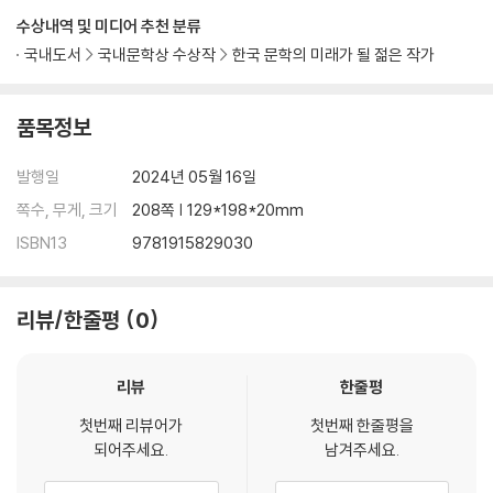
수상내역 및 미디어 추천 분류
국내도서
국내문학상 수상작
한국 문학의 미래가 될 젊은 작가
품목정보
발행일
2024년 05월 16일
쪽수, 무게, 크기
208쪽 | 129*198*20mm
ISBN13
9781915829030
리뷰/한줄평
0
리뷰
한줄평
첫번째 리뷰어가
첫번째 한줄평을
되어주세요.
남겨주세요.