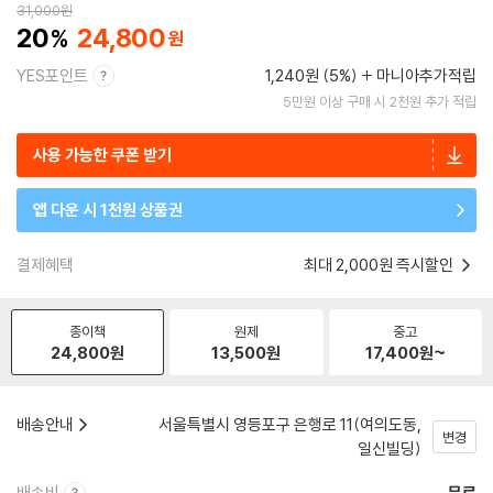
31,000
원
20
24,800
YES포인트
1,240원 (5%)
마니아추가적립
5만원 이상 구매 시 2천원 추가 적립
사용 가능한 쿠폰 받기
앱 다운 시 1천원 상품권
결제혜택
최대 2,000원 즉시할인
종이책
원제
중고
24,800
원
13,500
원
17,400
원~
배송안내
서울특별시 영등포구 은행로 11(여의도동,
변경
일신빌딩)
배송비
무료