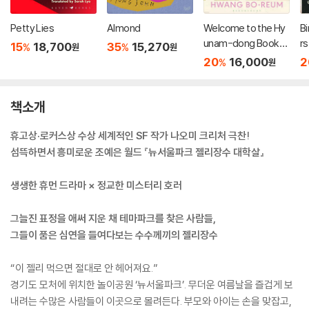
Petty Lies
Almond
Welcome to the Hy
Bi
unam-dong Booksh
rs
15
18,700
35
15,270
%
%
원
원
op
f 
20
16,000
2
%
원
책소개
휴고상·로커스상 수상 세계적인 SF 작가 나오미 크리처 극찬!
섬뜩하면서 흥미로운 조예은 월드 『뉴서울파크 젤리장수 대학살』
생생한 휴먼 드라마 × 정교한 미스터리 호러
그늘진 표정을 애써 지운 채 테마파크를 찾은 사람들,
그들이 품은 심연을 들여다보는 수수께끼의 젤리장수
“이 젤리 먹으면 절대로 안 헤어져요.”
경기도 모처에 위치한 놀이공원 ‘뉴서울파크’. 무더운 여름날을 즐겁게 보
내려는 수많은 사람들이 이곳으로 몰려든다. 부모와 아이는 손을 맞잡고,