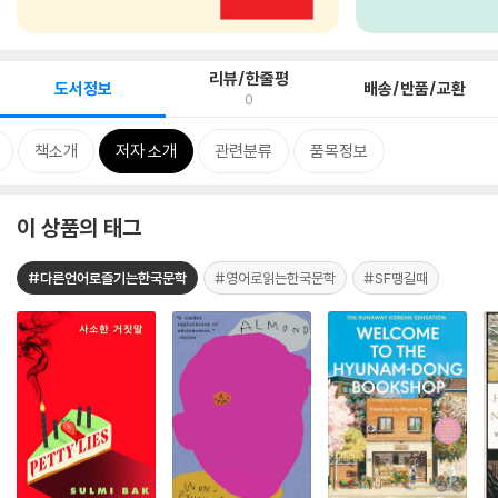
리뷰/한줄평
도서정보
배송/반품/교환
0
책소개
저자 소개
관련분류
품목정보
이 상품의 태그
#다른언어로즐기는한국문학
#영어로읽는한국문학
#SF땡길때