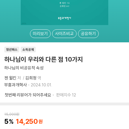
미리보기
사이즈비교
공유하기
청년패스
소득공제
하나님이 우리와 다른 점 10가지
하나님의 비공유적 속성
젠 윌킨
저
김희정
역
부흥과개혁사
2024.10.01.
첫번째 리뷰어가 되어주세요
판매지수
12
15,000
원
5
14,250