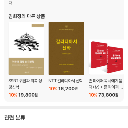
다.
김희정
의 다른 상품
SSBT 귀환과 회복 성
NTT 갈라디아서 신학
존 파이퍼 목사에게 묻
경신학
다 (상) + 존 파이퍼 목
10
16,200
%
원
사에게 묻다 (하) 세트
10
19,800
10
73,800
%
%
원
원
관련 분류