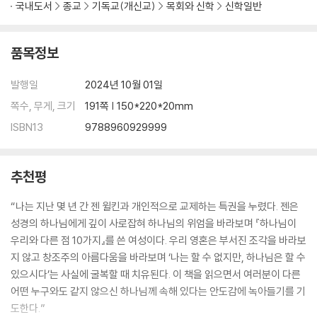
국내도서
종교
기독교(개신교)
목회와 신학
신학일반
품목정보
발행일
2024년 10월 01일
쪽수, 무게, 크기
191쪽 | 150*220*20mm
ISBN13
9788960929999
추천평
“나는 지난 몇 년 간 젠 윌킨과 개인적으로 교제하는 특권을 누렸다. 젠은
성경의 하나님에게 깊이 사로잡혀 하나님의 위엄을 바라보며 『하나님이
우리와 다른 점 10가지』를 쓴 여성이다. 우리 영혼은 부서진 조각을 바라보
지 않고 창조주의 아름다움을 바라보며 ‘나는 할 수 없지만, 하나님은 할 수
있으시다’는 사실에 굴복할 때 치유된다. 이 책을 읽으면서 여러분이 다른
어떤 누구와도 같지 않으신 하나님께 속해 있다는 안도감에 녹아들기를 기
도한다.”