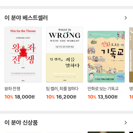
- J. D. 그리어 (노스캐롤라이나주 더럼의 더 서밋 교회 담임목사, 『손실을 통해 얻은
것』(Gaining by Losing) 저자)
이 분야 베스트셀러
“하나님의 속성을 나열하는 주일학교 공과를 훨씬 뛰어넘는 이 책, 『하나
님이 우리와 다른 점 10가지』는 우리가 예배하는 전능하신 분의 성품에 대
해 친숙함과 경이로움을 동시에 불러일으킨다. 이 책은 우리를 우리의 위
치, 즉 모든 이와 만물의 주가 되시는 하나님 아래로 이끌어 준다.”
- 케이트 셸넛 (〈크리스채너티 투데이〉 부편집장, Her.meneutics 편집)
“이 책을 읽고 젠 윌킨을 가장 친한 친구로 삼고 싶다는 생각이 들었다. 하
지만 그보다 더 감사한 것은 젠 윌킨의 하나님이 내 하나님이라는 사실이
왕좌 전쟁
팀 켈러, 죄를 말하다
만화로 보는 기독교
영
다. 이렇게 신학적으로 풍부하면서도 재미있고, 이렇게 사적이며, 이렇게
10
18,000
10
16,200
10
13,500
1
%
%
%
우리의 마음을 관통하는 책은 아주 드물다. 이 책을 놓치지 말라.”
원
원
원
- 낸시 거스리 (성경 교사, 『구약 성경 공부 시리즈에서 예수님 만나기』(Seeing Je
sus in the Old Testament Bible Study Series) 저자)
이 분야 신상품
“이 세상의 타락한 아버지의 성품을 하나님 탓으로 돌리는 사람이 많다. 이