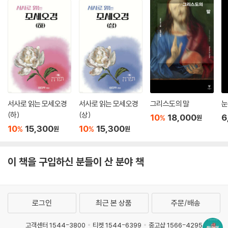
책에서 젠은 하늘에 계신 우리 아버지를 알고, 그 아버지와 관계를 맺기 위
한 더 좋은 토대, 즉 성경 자체로 우리를 안내한다. 이 책, 『하나님이 우리와
다른 점 10가지』는 ‘거룩하신 분에 대한 지식이 곧 그분을 이해하는 것’이
라는 사실을 일깨워 주는 유익한 자료다.”
- 웬디 호거 알섭 (어머니, 『여성을 위한 실천신학』(Practical Theology for W
omen), 『복음 중심의 여성』(The Gospel-Centered Woman)의 저자)
“여성이 하나님의 속성에 대해 배우면 어떻게 될까? 하나님이 누구신지
서사로 읽는 모세오경
서사로 읽는 모세오경
그리스도의 말
눈
올바른 모습으로 찬양하게 된다! 젠 윌킨은 하나님만 갖고 계신 속성을 소
(하)
(상)
10
18,000
6
%
원
개하는 동시에 다른 사람이나 우리 자신으로부터 위조품을 만들려는 우리
10
15,300
10
15,300
%
%
원
원
자신의 경향을 드러내는 유익한 책을 썼다. 하나님이 어떤 분인지 더 잘 이
해하면 우리 신앙이 더욱 견고해지고 신학이 손상되는 일을 방지하는 데
도움이 된다. 젠은 하나님과 공유할 수 없는 하나님의 속성이 우리 자신의
이 책을 구입하신 분들이 산 분야 책
신앙생활에 어떤 영향을 미치는지 살펴볼 것을 독자들에게 촉구한다.”
- 에이미 버드 (『주부이자 신학자』(Housewife and Theologian), 『신학적 적
합성』(Theological Fitness) 저자)
로그인
최근 본 상품
주문/배송
“이 멋진 책 안에는 진리와 하나님에 대한 내용이 많이 담겨 있다. 그래서
고객센터 1544-3800
티켓 1544-6399
중고샵 1566-4295