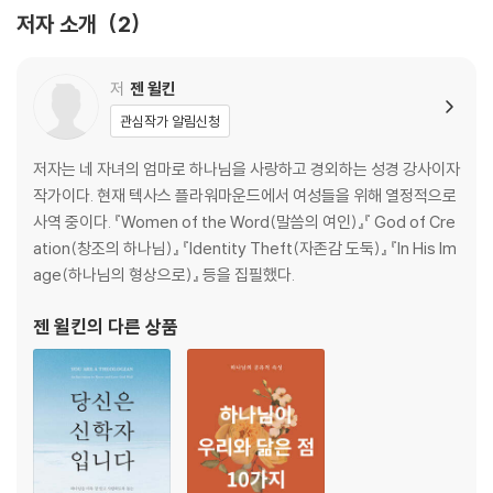
저자 소개
2
결론 신비롭고 놀라우심
저
젠 윌킨
관심작가 알림신청
저자는 네 자녀의 엄마로 하나님을 사랑하고 경외하는 성경 강사이자
작가이다. 현재 텍사스 플라워마운드에서 여성들을 위해 열정적으로
사역 중이다. 『Women of the Word(말씀의 여인)』『 God of Cre
ation(창조의 하나님)』 『Identity Theft(자존감 도둑)』 『In His Im
age(하나님의 형상으로)』 등을 집필했다.
젠 윌킨
의 다른 상품