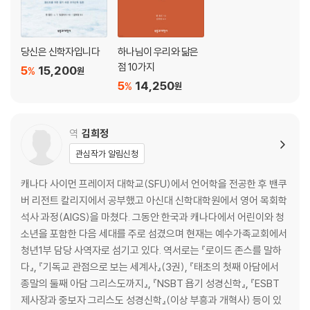
당신은 신학자입니다
하나님이 우리와 닮은
점 10가지
5
15,200
%
원
5
14,250
%
원
역
김희정
관심작가 알림신청
캐나다 사이먼 프레이저 대학교(SFU)에서 언어학을 전공한 후 밴쿠
버 리전트 칼리지에서 공부했고 아신대 신학대학원에서 영어 목회학
석사 과정(AIGS)을 마쳤다. 그동안 한국과 캐나다에서 어린이와 청
소년을 포함한 다음 세대를 주로 섬겼으며 현재는 예수가족교회에서
청년1부 담당 사역자로 섬기고 있다. 역서로는 『로이드 존스를 말하
다』, 『기독교 관점으로 보는 세계사』(3권), 『태초의 첫째 아담에서
종말의 둘째 아담 그리스도까지』, 『NSBT 욥기 성경신학』, 『ESBT
제사장과 중보자 그리스도 성경신학』(이상 부흥과 개혁사) 등이 있