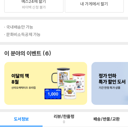
예스24에 팔기
내 가게에서 팔기
바이백 신청 불가
국내배송만 가능
문화비소득공제 가능
이 분야의 이벤트
6
리뷰/한줄평
도서정보
배송/반품/교환
0