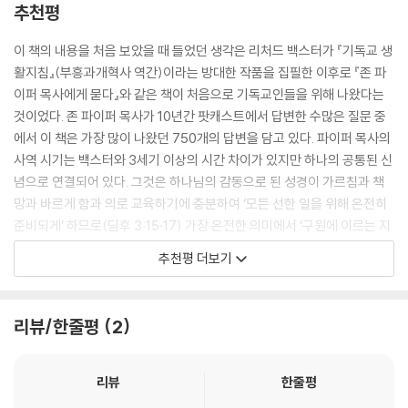
추천평
이 책의 내용을 처음 보았을 때 들었던 생각은 리처드 백스터가 『기독교 생
활지침』(부흥과개혁사 역간)이라는 방대한 작품을 집필한 이후로 『존 파
이퍼 목사에게 묻다』와 같은 책이 처음으로 기독교인들을 위해 나왔다는
것이었다. 존 파이퍼 목사가 10년간 팟캐스트에서 답변한 수많은 질문 중
에서 이 책은 가장 많이 나왔던 750개의 답변을 담고 있다. 파이퍼 목사의
사역 시기는 백스터와 3세기 이상의 시간 차이가 있지만 하나의 공통된 신
념으로 연결되어 있다. 그것은 하나님의 감동으로 된 성경이 가르침과 책
망과 바르게 함과 의로 교육하기에 충분하여 ‘모든 선한 일을 위해 온전히
준비되게’ 하므로(딤후 3:15·17) 가장 온전한 의미에서 ‘구원에 이르는 지
혜’를 우리에게 준다는 깊은 확신이다. 이 책의 가치는 명백하고도 다면적
추천평 더보기
이다. 우선 신학적·목회적·윤리적 질문들을 성경이라는 시금석에 비추어
평가하고 분석하여 일관된 방식으로 그 답변을 준다. 이와 함께 이 과정은
우리가 하나님의 생각을 따라 생각할 수 있게 하나님 말씀의 표현과 내적
리뷰/한줄평
2
논리에 엄격하고 철저한 주의를 기울여 이루어졌다. 이는 우리 모두에게
성경을 읽고 적용하는 패턴이 되며, 성경대로 살도록 격려하는 모범이 된
다. 또한, 존 파이퍼 목사가 성경을 다루는 단계적인 세심함은 그가 바라는
리뷰
한줄평
대로, 우리가 그의 의견이 우리 삶에 어떻게 적용되는지, 또는 어떤 경우에