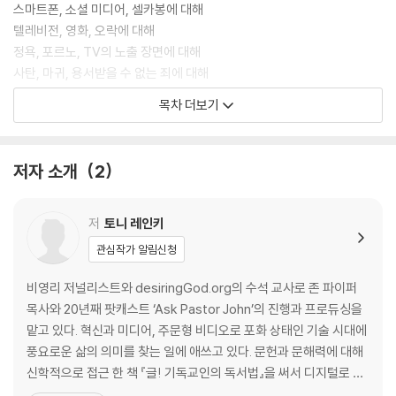
스마트폰, 소셜 미디어, 셀카봉에 대해
텔레비전, 영화, 오락에 대해
정욕, 포르노, TV의 노출 장면에 대해
사탄, 마귀, 용서받을 수 없는 죄에 대해
유기, 하나님의 주권적 자유, 불공평함에 대해
목차 더보기
시련, 슬픔, 만성적 고통에 대해
죽음, 우울함, 버림받은 느낌에 대해
글쓰기, 문법, 시에 대해
저자 소개
2
한 교회의 교인이 되고, 떠나고, 찾는 일에 대해
은퇴, 노후 생활, 잘 마무리하는 삶에 대해
자살, 안락사, 살려는 의지에 대해
저
토니 레인키
관심작가 알림신청
부록: 내가 가장 좋아하는 에피소드
에피소드 색인
비영리 저널리스트와 desiringGod.org의 수석 교사로 존 파이퍼
목사와 20년째 팟캐스트 ‘Ask Pastor John’의 진행과 프로듀싱을
맡고 있다. 혁신과 미디어, 주문형 비디오로 포화 상태인 기술 시대에
풍요로운 삶의 의미를 찾는 일에 애쓰고 있다. 문헌과 문해력에 대해
신학적으로 접근 한 책 『글! 기독교인의 독서법』을 써서 디지털로 분
주한 생활에서 독서에 더 몰입할 수 있는 현실적인 팁을 가득히 제시