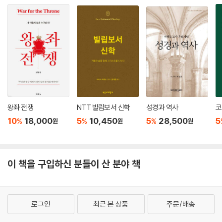
of Orthodoxy, Rethink Your Self, This is Our Time의 저자)
‘Ask Pastor John’ 팟캐스트는 수년 간 내게 목회적 격려와 실제적 도움
을 주는 저수지였다. 이와 같은 것은 없다. 예수님 안에서의 기쁨을 진지하
게 추구한다면, 이 책장들을 넘기며 삶의 가장 중요한 질문에 대한 접근하
기 쉽고 하나님 중심적인 답변을 발견할 것이다. 이 책은 탁월하게 구성되
었으며, 레인키가 이룬 성과를 인정할 사람들이 매우 많을 것이다.
- 맷 스메서스트 (리치몬드 리버 시티 침례교회 담임목사, Before You Open Yo
ur Bible, Before You Share Your Fairh 저자)
왕좌 전쟁
NTT 빌립보서 신학
성경과 역사
코
10
18,000
5
10,450
5
28,500
5
%
%
%
원
원
원
이 책을 구입하신 분들이 산 분야 책
로그인
최근 본 상품
주문/배송