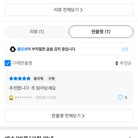
에 대한 실제적이고 세세한 질문을 하고 싶었던 적이 있는가? 그러면 이 책
리뷰 전체보기
은 당신을 위한 책이다. 적용의 모든 세세한 부분에서 파이퍼 목사에 동의
하지 않더라도, 그가 항상 사려 깊고, 신중하며, 목회적이고, 성경에 근거
하고 있음을 발견하게 될 것이다. 이 책을 처음부터 끝까지 읽거나, 매일 조
리뷰
1
한줄평
1
금씩 읽거나, 또는 이 모든 페이지를 상황 윤리와 실천 신학의 백과사전으
로 사용하라. 어떤 방식이든 이 놀라운 자료에서 다루는 수백 가지 주제로
도움받지 않을(또는 매료되지 않을) 그리스도인은 없을 것이다.
클린봇
이 부적절한 글을 감지 중입니다.
설정
- 케빈 드영 (노스캐롤라이나주 매튜스의 크라이스트 커버넌트 교회 담임목사, 샬럿
구매한줄평
추천순
리폼드 신학교 조직신학 부교수)
종이책
구매
존 파이퍼 목사에게 어려운 질문을 던지면 그는 핵심 문제를 분리해 성경
에서 그 답을 도출하고, 교만의 기색 없이 친절한 어조로 전달한다. 파이퍼
추천합니다. 꼭 읽어보세요.
목사는 어려운 성경 구절부터 기독교인의 일상적 고민, 당혹스럽거나 기이
o******r
2025.11.05.
0
할 정도의 문화적 질문들까지도 기꺼이 답변한다. 모든 에피소드가 하나님
말씀으로 더 깊이 이끌어 주었기에 나는 열심히 청취해 왔다. 파이퍼 목사
한줄평 전체보기
는 매우 폭넓은 주제들에 대해 지혜롭게 대답해 주었기에, 나는 항상 과거
에피소드들을 뒤적여 더 배우곤 한다. 하지만 그 방대한 자료는 압도적일
수 있다. 진행자로서 오랜 경험이 있는 토니 레인키는 첫 10년 동안 가장 인