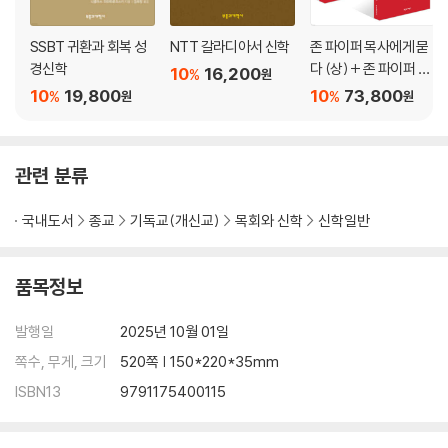
SSBT 귀환과 회복 성
NTT 갈라디아서 신학
존 파이퍼 목사에게 묻
경신학
다 (상) + 존 파이퍼 목
10
16,200
%
원
사에게 묻다 (하) 세트
10
19,800
10
73,800
%
%
원
원
관련 분류
국내도서
종교
기독교(개신교)
목회와 신학
신학일반
품목정보
발행일
2025년 10월 01일
쪽수, 무게, 크기
520쪽 | 150*220*35mm
ISBN13
9791175400115