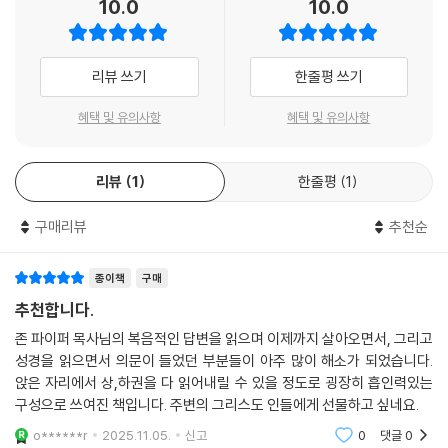
10.0
10.0
는 적용되지 않을 수 있는지를 분별하게 돕는다. 이처럼 파이퍼 목사는 신
학자로서는 우리의 이해를 돕고, 목회자로서는 우리가 단순히 로봇 인형이
되지 않고 하나님의 말씀을 스스로 생각하고 적용하는 분별력 있는 자로
리뷰 쓰기
한줄평 쓰기
성장하도록 격려한다. 이 책은 존 파이퍼 목사가 시간을 바치고 목회적 돌
봄을 통해 이룬 사랑의 수고를 보여 주며, 우리는 파이퍼 목사와 200만 단
혜택 및 유의사항
혜택 및 유의사항
어가 넘는 자료 중에서 전문적으로 선별하고 편집하는 작업을 해 준 그의
오랜 동료 토니 레인키에게 깊이 감사한다. 이 책은 ‘모든 기독교 가정에 있
리뷰
1
한줄평
1
어야 할’ 희귀한 현대 저서 중 하나이며, 하나님 말씀의 인도하심과 그리스
도 안에서의 격려 및 성령을 따라 걸으라는 도전을 위해 우리가 계속 찾아
구매리뷰
추천순
볼 수 있는 책이다.
- 싱클레어 퍼거슨 (리폼드 신학교 총장 석좌교수, The Whole Christ와 Worth
종이책
구매
y 저자)
추천합니다.
‘Ask Pastor John’이라는 팟캐스트가 약 2천 회에 달하고 2억 3천만 회
존 파이퍼 목사님의 복음적인 답변을 읽으며 이제까지 살아오면서, 그리고
성경을 읽으면서 의문이 들었던 부분들이 아주 많이 해소가 되었습니다.
의 청취를 기록했다는 사실과 토니 레인키가 220시간 분량의 오디오 녹음
앉은 자리에서 상,하권을 다 읽어내릴 수 있을 정도로 굉장히 흡인력있는
을 압축해 이를 안내서로 만들었다는 사실 중 어떤 것이 더 놀라운지 모르
구성으로 쓰여진 책입니다. 주변의 그리스도 인들에게 선물하고 싶네요.
겠다. 현명하고 노련한 목회자와 함께 앉아 삶, 사역, 양육, 성, 성경 읽기,
이혼, 학대, 데이트, 도박, 먹고 마시는 것, 영화, 악령, 우울증, 시, 셀카봉
o******r
2025.11.05.
신고
0
댓글
0