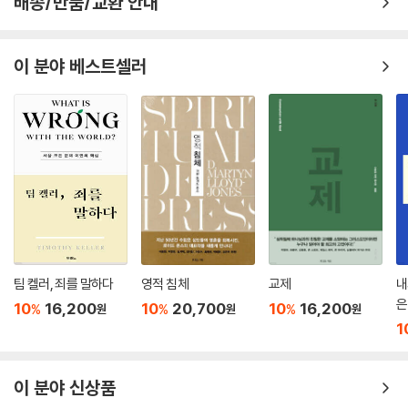
배송/반품/교환 안내
기 있었던 750편의 에피소드를 수십 개의 주제로 묶어 하나의 안내서로
만들었다. 이 책은 팟캐스트 자료의 색인으로, 단일 주제에 대한 여러 에피
소드를 모아 필요할 때 필요한 오디오를 쉽게 찾을 수 있게 해 준다. 팟캐스
이 분야 베스트셀러
트 청취자로서 이보다 더 기쁠 수 없다. 레인키가 이 백과사전을 편찬하고,
10년이 넘도록 미국에서 가장 사랑받는 신학자의 말씀을 찾아내고 기록해
우리가 모두 더 풍성한 유익을 얻게 도와준 것에 감사한다!
- 조니 에어크슨 타다 (조니 앤 프렌즈 국제장애인센터 설립자 겸 대표)
이 책은 기독교인의 삶에서 마주하는 수백 가지 도전과 딜레마에 대한 존
파이퍼 목사의 답변을 정리한 놀라운 업적이다. 마르틴 루터를 연상시키는
현대판 『탁상담화』(Table Talk)인 이 책은 성경에 깊이 잠긴 목회자가 시
의적절하고 영원한 문제들을 다루는 탁상에서 나누는 대화와 같다. 모든
답변에 동의하지는 않을 것이다. 나도 그랬다. 하지만 이 책의 가치는 내가
팀 켈러, 죄를 말하다
영적 침체
교제
내
동의하지 않을 때조차 파이퍼 목사가 나를 성경으로 돌려보내 오류 없는
은
10
16,200
10
20,700
10
16,200
%
%
%
원
원
원
생명의 말씀이 담긴 그 책장들을 더 깊이 상고하게 한다는 점이다. 이 지혜
1
와 통찰의 백과사전에 감사한다. 이 책은 하나님과 하나님 말씀에 대한 나
의 사랑이 자라게 한다.
이 분야 신상품
- 트레빈 왁스 (북미선교부 연구자원 부대표, 시더빌 대학교 초빙교수, The Thrill