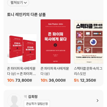
펼쳐보기
하고 있다. 하나님을 향한 열정과 말씀 중심의 설교로 널리 알려진 복
음주의 설교자이자 50여 권의 베스트셀러 작가다. 그는 미국 미니애
토니 레인키
의 다른 상품
폴리스의 베들레헴 침례교
존 파이퍼 목사에게 묻
존 파이퍼 목사에게 묻
스펙터클 문화 속의 그
다 (상) + 존 파이퍼 목
다 (상)
리스도인
사에게 묻다 (하) 세트
10
73,800
10
36,000
5
12,350
%
%
%
원
원
원
역
김희정
관심작가 알림신청